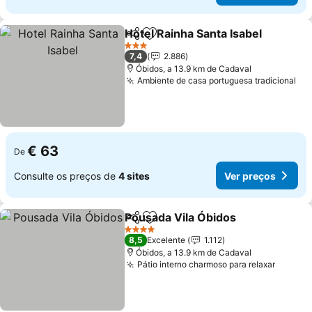
Hotel Rainha Santa Isabel
Partilhar
Adicionar aos favoritos
3 Estrelas
7,4
2.886
Óbidos, a 13.9 km de Cadaval
Ambiente de casa portuguesa tradicional
€ 63
De
Consulte os preços de
4 sites
Ver preços
Pousada Vila Óbidos
Partilhar
Adicionar aos favoritos
4 Estrelas
8,5
Excelente
1.112
Óbidos, a 13.9 km de Cadaval
Pátio interno charmoso para relaxar