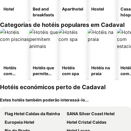
Hotel
Bed and
Aparthotel
Hostel
Casa
breakfasts
hósp
Categorias de hotéis populares em Cadaval
Hotéis
Hotéis que
Hotéis
Hotéis na
Hoté
com
permitem
com spa
praia
com
piscinas
animais
esta
ment
Hotéis económicos perto de Cadaval
Estes hotéis também poderão interessá-lo...
Flag Hotel Caldas da Rainha
SANA Silver Coast Hotel
Europeia Hotel
Hotel Cristal Caldas
Rio do Prado
Hotel Louro