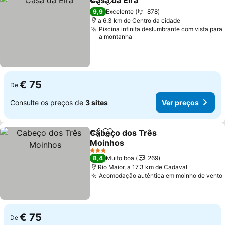
Casa da Eira
Partilhar
Adicionar aos favoritos
9,9
Excelente
878
a 6.3 km de Centro da cidade
Piscina infinita deslumbrante com vista para
a montanha
€ 75
De
Consulte os preços de
3 sites
Ver preços
Cabeço dos Três
Partilhar
Adicionar aos favoritos
Moinhos
3 Estrelas
8,4
Muito boa
269
Rio Maior, a 17.3 km de Cadaval
Acomodação autêntica em moinho de vento
€ 75
De