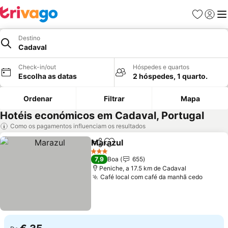
Favoritos
Iniciar
Me
Destino
Cadaval
Check-in/out
Hóspedes e quartos
Escolha as datas
2 hóspedes, 1 quarto.
Ordenar
Filtrar
Mapa
Hotéis económicos em Cadaval, Portugal
Como os pagamentos influenciam os resultados
Marazul
Partilhar
Adicionar aos favoritos
3 Estrelas
7,9
Boa
655
Peniche, a 17.5 km de Cadaval
Café local com café da manhã cedo