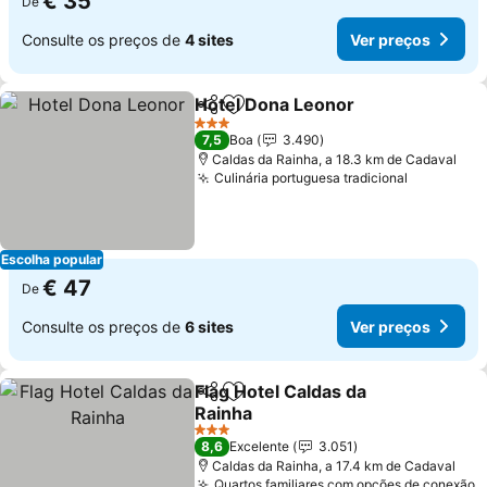
€ 35
De
Consulte os preços de
4 sites
Ver preços
Hotel Dona Leonor
Partilhar
Adicionar aos favoritos
3 Estrelas
7,5
Boa
3.490
Caldas da Rainha, a 18.3 km de Cadaval
Culinária portuguesa tradicional
Escolha popular
€ 47
De
Consulte os preços de
6 sites
Ver preços
Flag Hotel Caldas da
Partilhar
Adicionar aos favoritos
Rainha
3 Estrelas
8,6
Excelente
3.051
Caldas da Rainha, a 17.4 km de Cadaval
Quartos familiares com opções de conexão