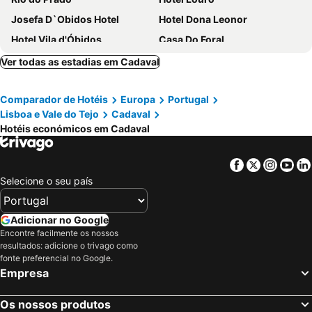
Josefa D`Obidos Hotel
Hotel Dona Leonor
Hotel Vila d'Óbidos
Casa Do Foral
Pousada Vila Óbidos
Marazul
Ver todas as estadias em Cadaval
Hotel Caldas Internacional
Casa das Senhoras Rainhas
Comparador de Hotéis
Europa
Portugal
Hotel Dom Lourenço
Casa de Campo Sao Rafael
Lisboa e Vale do Tejo
Cadaval
Hotel Rainha Santa Isabel
The Literary Man Obidos Hotel
Hotéis económicos em Cadaval
D. Carlos Residencial
Laurus Hotel
Pousada Castelo Óbidos
SIENNA Hotel
Facebook
Twitter
Insta
Yo
Selecione o seu país
Hotel Real d Obidos
Alojarte
Hotel Paulo VI
Casa de S. Thiago do Castelo
Adicionar no Google
Hotel Comendador
19 Tile Ceramic Concept - by Unlock Hotels
Encontre facilmente os nossos
Casa Lidador
Casa Dos Poetas
resultados: adicione o trivago como
fonte preferencial no Google.
Quinta Sao Martinho
Lugares Com História
Empresa
Cabeço dos Três Moinhos
Casa da Eira
Rio Maior Hotel
Casa D Obidos
Os nossos produtos