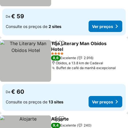
€ 59
De
Consulte os preços de
2 sites
Ver preços
The Literary Man Obidos
Partilhar
Adicionar aos favoritos
Hotel
4 Estrelas
8,6
Excelente
2.916
Óbidos, a 13.8 km de Cadaval
Buffet de café da manhã excepcional
€ 60
De
Consulte os preços de
13 sites
Ver preços
Alojarte
Partilhar
Adicionar aos favoritos
9,4
Excelente
240