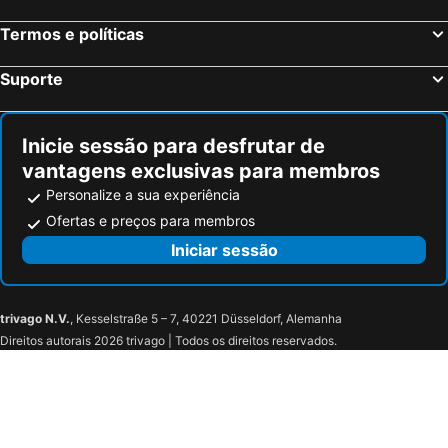
CASASUPERTUBOS - Óbidos
Residêncial Colaço
Termos e políticas
Moinho da Senta
Villa House Vasco da Gama - Pool & BQQ - Pata da Gaivota
&Tales Hotel
Casas Dos Infantes - Turismo Rural
Suporte
Quinta Da Torre - Óbidos Country House
Estalagem Do Convento
A Casinha
Casal Vale da Palha
Inicie sessão para desfrutar de
Vale Pisco - Villa De Sonho
Vale Dazenha
vantagens exclusivas para membros
Townhouse Vila Da Praia
Casal da Eira Branca
Personalize a sua experiência
Casa do Fontanário
Quinta de Santa Catarina
Ofertas e preços para membros
Royal Obidos Evolutee Hotel And Spa
Dinosousa
Iniciar sessão
Encosta das Freiras
trivago N.V.
, Kesselstraße 5 – 7, 40221 Düsseldorf, Alemanha
Direitos autorais 2026 trivago | Todos os direitos reservados.