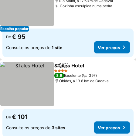
Rio Maior, a 17.6 km de Cadaval
Cozinha esculpida numa pedra
Escolha popular
€ 95
De
Consulte os preços de
1 site
Ver preços
&Tales Hotel
Partilhar
Adicionar aos favoritos
4 Estrelas
8,9
Excelente
397
Óbidos, a 13.8 km de Cadaval
€ 101
De
Consulte os preços de
3 sites
Ver preços