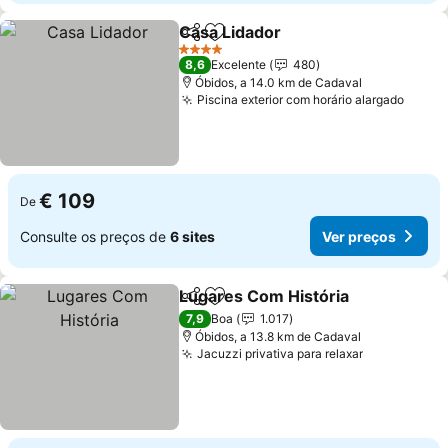
Casa Lidador
Partilhar
Adicionar aos favoritos
4 Estrelas
8,6
Excelente
480
Óbidos, a 14.0 km de Cadaval
Piscina exterior com horário alargado
€ 109
De
Consulte os preços de
6 sites
Ver preços
Lugares Com História
Partilhar
Adicionar aos favoritos
7,9
Boa
1.017
Óbidos, a 13.8 km de Cadaval
Jacuzzi privativa para relaxar