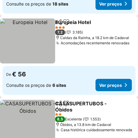
Consulte os preços de
18 sites
Ver preços
Europeia Hotel
Partilhar
Adicionar aos favoritos
3 Estrelas
7,2
3.185
Caldas da Rainha, a 18.2 km de Cadaval
Acomodações recentemente renovadas
€ 56
De
Consulte os preços de
6 sites
Ver preços
CASASUPERTUBOS -
Partilhar
Adicionar aos favoritos
Óbidos
2 Estrelas
8,5
Excelente
1.553
Óbidos, a 13.8 km de Cadaval
Casa histórica cuidadosamente renovada