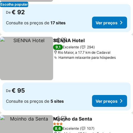
Escolha popular
€ 92
De
Consulte os preços de
17 sites
Ver preços
SIENNA Hotel
Partilhar
Adicionar aos favoritos
9,1
Excelente
294
Rio Maior, a 17.7 km de Cadaval
Hammam relaxante para hóspedes
€ 95
De
Consulte os preços de
5 sites
Ver preços
Moinho da Senta
Partilhar
Adicionar aos favoritos
3 Estrelas
8,6
Excelente
107