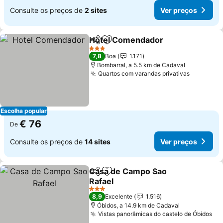
Consulte os preços de
2 sites
Ver preços
Hotel Comendador
Partilhar
Adicionar aos favoritos
3 Estrelas
7,8
Boa
1.171
Bombarral, a 5.5 km de Cadaval
Quartos com varandas privativas
Escolha popular
€ 76
De
Consulte os preços de
14 sites
Ver preços
Casa de Campo Sao
Partilhar
Adicionar aos favoritos
Rafael
3 Estrelas
8,9
Excelente
1.516
Óbidos, a 14.9 km de Cadaval
Vistas panorâmicas do castelo de Óbidos