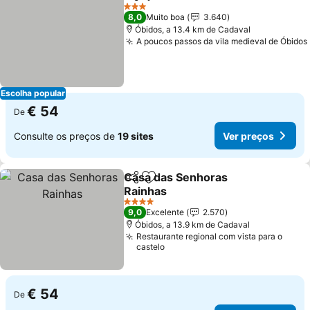
Partilhar
Adicionar aos favoritos
3 Estrelas
8,0
Muito boa
3.640
Óbidos, a 13.4 km de Cadaval
A poucos passos da vila medieval de Óbidos
Escolha popular
€ 54
De
Consulte os preços de
19 sites
Ver preços
Casa das Senhoras
Partilhar
Adicionar aos favoritos
Rainhas
4 Estrelas
9,0
Excelente
2.570
Óbidos, a 13.9 km de Cadaval
Restaurante regional com vista para o
castelo
€ 54
De