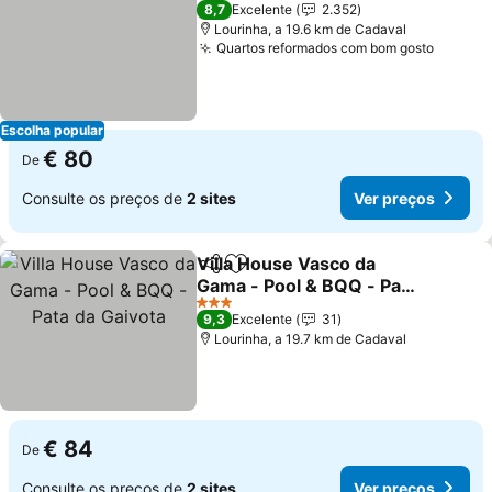
2 Estrelas
8,7
Excelente
2.352
Lourinha, a 19.6 km de Cadaval
Quartos reformados com bom gosto
Escolha popular
€ 80
De
Consulte os preços de
2 sites
Ver preços
Villa House Vasco da
Partilhar
Adicionar aos favoritos
Gama - Pool & BQQ - Pata
da Gaivota
3 Estrelas
9,3
Excelente
31
Lourinha, a 19.7 km de Cadaval
€ 84
De
Consulte os preços de
2 sites
Ver preços