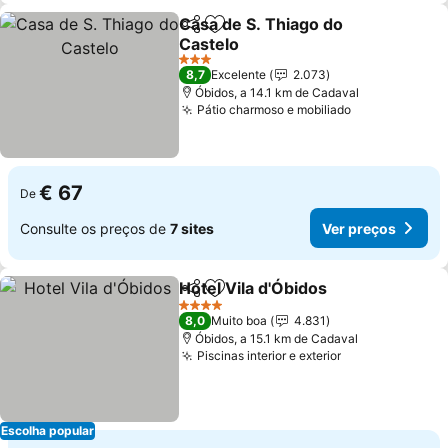
Casa de S. Thiago do
Partilhar
Adicionar aos favoritos
Castelo
3 Estrelas
8,7
Excelente
2.073
Óbidos, a 14.1 km de Cadaval
Pátio charmoso e mobiliado
€ 67
De
Consulte os preços de
7 sites
Ver preços
Hotel Vila d'Óbidos
Partilhar
Adicionar aos favoritos
4 Estrelas
8,0
Muito boa
4.831
Óbidos, a 15.1 km de Cadaval
Piscinas interior e exterior
Escolha popular