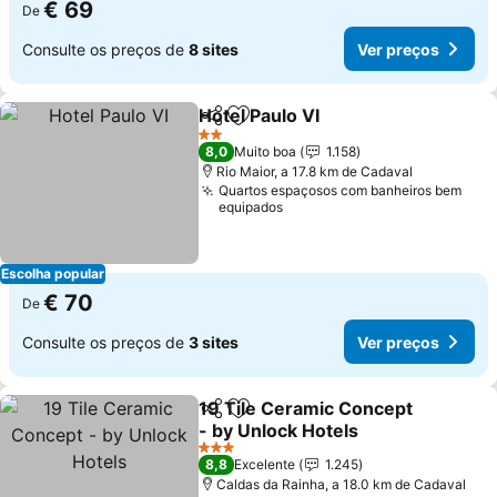
€ 69
De
Consulte os preços de
8 sites
Ver preços
Hotel Paulo VI
Partilhar
Adicionar aos favoritos
2 Estrelas
8,0
Muito boa
1.158
Rio Maior, a 17.8 km de Cadaval
Quartos espaçosos com banheiros bem
equipados
Escolha popular
€ 70
De
Consulte os preços de
3 sites
Ver preços
19 Tile Ceramic Concept
Partilhar
Adicionar aos favoritos
- by Unlock Hotels
3 Estrelas
8,8
Excelente
1.245
Caldas da Rainha, a 18.0 km de Cadaval