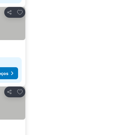
Adicionar aos favoritos
Partilhar
eços
Adicionar aos favoritos
Partilhar