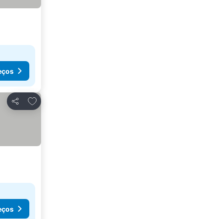
eços
Adicionar aos favoritos
Partilhar
eços