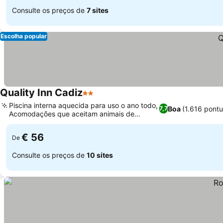
Consulte os preços de
7 sites
Escolha popular
Quality Inn Cadiz
2 Estrelas
Ver preços
Piscina interna aquecida para uso o ano todo,
Boa
(1.616 pont
7,7
Acomodações que aceitam animais de
Ver preços
estimação
€ 56
De
Consulte os preços de
10 sites