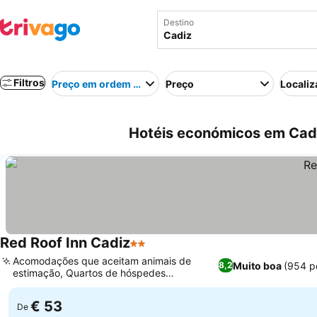
Destino
Filtros
Preço em ordem crescente
Preço
Localiz
Hotéis económicos em Cadi
Red Roof Inn Cadiz
2 Estrelas
Ver preços
Acomodações que aceitam animais de
Muito boa
(954 p
8,2
estimação, Quartos de hóspedes
Ver preços
recentemente renovados
€ 53
De