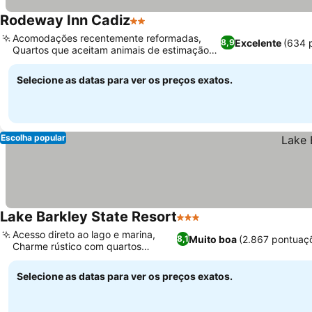
Rodeway Inn Cadiz
2 Estrelas
Ver preços
Acomodações recentemente reformadas,
Excelente
(634 
8,9
Quartos que aceitam animais de estimação
Ver preços
com área verde
Selecione as datas para ver os preços exatos.
Escolha popular
Lake Barkley State Resort
3 Estrelas
Ver preços
Acesso direto ao lago e marina,
Muito boa
(2.867 pontuaç
8,1
Charme rústico com quartos
Ver preços
atualizados
Selecione as datas para ver os preços exatos.