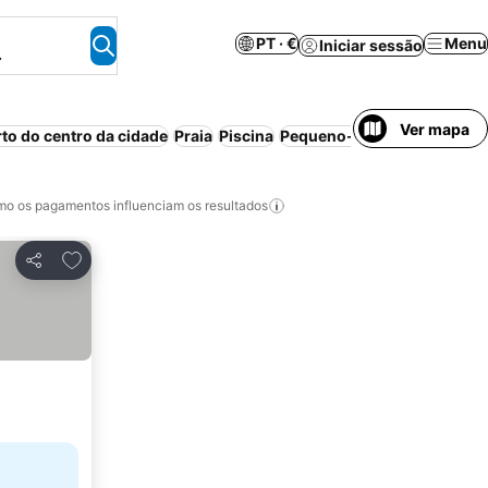
PT · €
Menu
Iniciar sessão
.
Ver mapa
rto do centro da cidade
Praia
Piscina
Pequeno-almoço incluído
o os pagamentos influenciam os resultados
Adicionar aos favoritos
Partilhar