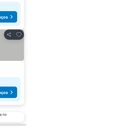
eços
Adicionar aos favoritos
Partilhar
eços
a no