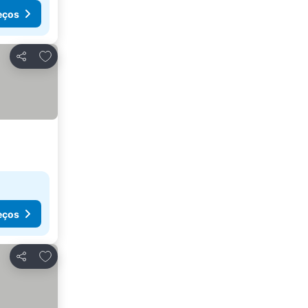
eços
Adicionar aos favoritos
Partilhar
eços
Adicionar aos favoritos
Partilhar