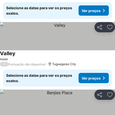
Selecione as datas para ver os preços
Ver preços
exatos.
Partilhar
Ad
Valley
Hotel
/
Tuguegarao City
Pontuação não disponível
Selecione as datas para ver os preços
Ver preços
exatos.
Partilhar
Ad