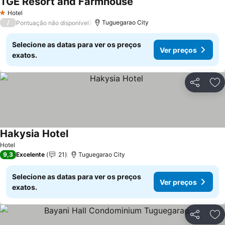
TGE Resort and Farmhouse
Hotel
1 Estrelas
/
Tuguegarao City
Pontuação não disponível
Selecione as datas para ver os preços
Ver preços
exatos.
Partilhar
Ad
Hakysia Hotel
Hotel
9,3
Excelente
21
Tuguegarao City
Selecione as datas para ver os preços
Ver preços
exatos.
Partilhar
Ad