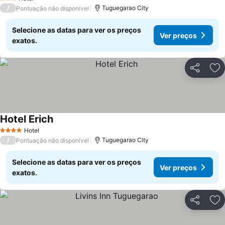
3 Estrelas
/
Tuguegarao City
Pontuação não disponível
Selecione as datas para ver os preços
Ver preços
exatos.
Partilhar
Ad
Hotel Erich
Hotel
4 Estrelas
/
Tuguegarao City
Pontuação não disponível
Selecione as datas para ver os preços
Ver preços
exatos.
Partilhar
Ad