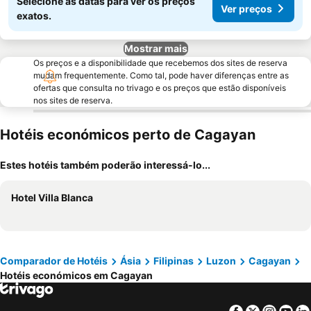
Selecione as datas para ver os preços
Ver preços
exatos.
Mostrar mais
Os preços e a disponibilidade que recebemos dos sites de reserva
mudam frequentemente. Como tal, pode haver diferenças entre as
ofertas que consulta no trivago e os preços que estão disponíveis
nos sites de reserva.
Hotéis económicos perto de Cagayan
Estes hotéis também poderão interessá-lo...
Hotel Villa Blanca
Comparador de Hotéis
Ásia
Filipinas
Luzon
Cagayan
Hotéis económicos em Cagayan
Facebook
Twitter
Insta
Yo