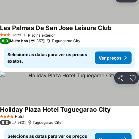
Las Palmas De San Jose Leisure Club
Hotel
Piscina exterior
3 Estrelas
8,3
Muito boa
357
Tuguegarao City
Selecione as datas para ver os preços
Ver preços
exatos.
Partilhar
Ad
Holiday Plaza Hotel Tuguegarao City
Hotel
4 Estrelas
6,8
980
Tuguegarao City
Selecione as datas para ver os preços