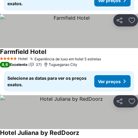
Ver preços
exatos.
Partilhar
Ad
Farmfield Hotel
Hotel
Experiência de luxo em hotel 5 estrelas
5 Estrelas
8,6
Excelente
37
Tuguegarao City
Selecione as datas para ver os preços
Ver preços
exatos.
Partilhar
Ad
Hotel Juliana by RedDoorz