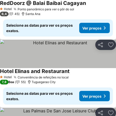
RedDoorz @ Balai Baibai Cagayan
Hotel
Ponto panorâmico para ver o pôr do sol
1 Estrelas
6,4
45
Santa Ana
Selecione as datas para ver os preços
Ver preços
exatos.
Partilhar
Ad
Hotel Elinas and Restaurant
Hotel
Conveniência de refeições no local
1 Estrelas
7,8
Boa
55
Tuguegarao City
Selecione as datas para ver os preços
Ver preços
exatos.
Partilhar
Ad