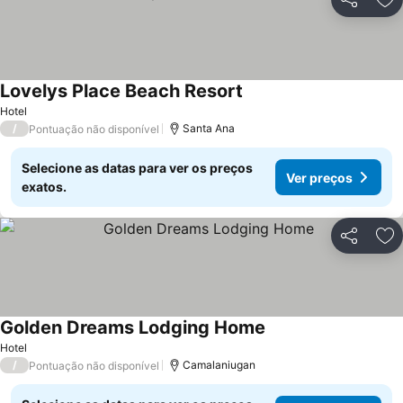
Partilhar
Ad
Lovelys Place Beach Resort
Hotel
/
Santa Ana
Pontuação não disponível
Selecione as datas para ver os preços
Ver preços
exatos.
Partilhar
Ad
Golden Dreams Lodging Home
Hotel
/
Camalaniugan
Pontuação não disponível