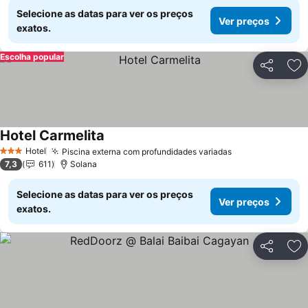
Selecione as datas para ver os preços
Ver preços
exatos.
Escolha popular
Partilhar
Ad
Hotel Carmelita
Hotel
Piscina externa com profundidades variadas
3 Estrelas
7,3
611
Solana
Selecione as datas para ver os preços
Ver preços
exatos.
Partilhar
Ad