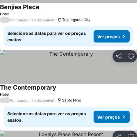
Benjies Place
Hotel
/
Tuguegarao City
Pontuação não disponível
Selecione as datas para ver os preços
Ver preços
exatos.
Partilhar
Ad
The Contemporary
Hotel
/
Santo Niño
Pontuação não disponível
Selecione as datas para ver os preços
Ver preços
exatos.