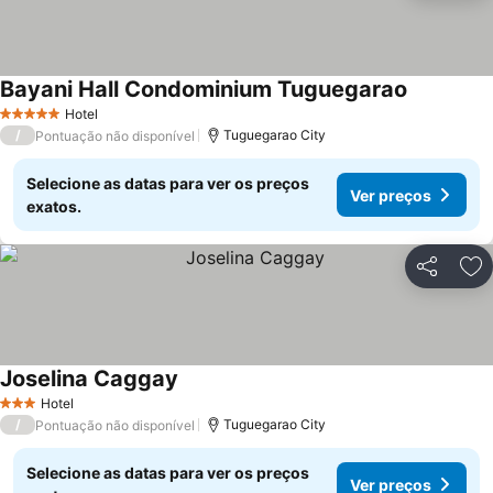
Bayani Hall Condominium Tuguegarao
Hotel
5 Estrelas
/
Tuguegarao City
Pontuação não disponível
Selecione as datas para ver os preços
Ver preços
exatos.
Partilhar
Ad
Joselina Caggay
Hotel
3 Estrelas
/
Tuguegarao City
Pontuação não disponível
Selecione as datas para ver os preços
Ver preços