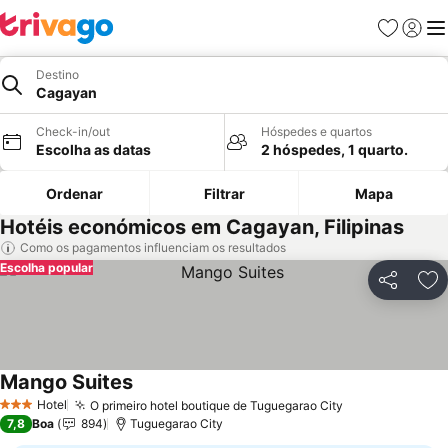
Favoritos
Iniciar
Me
Destino
Cagayan
Check-in/out
Hóspedes e quartos
Escolha as datas
2 hóspedes, 1 quarto.
Ordenar
Filtrar
Mapa
Hotéis económicos em Cagayan, Filipinas
Como os pagamentos influenciam os resultados
Escolha popular
Partilhar
Ad
Mango Suites
Hotel
O primeiro hotel boutique de Tuguegarao City
3 Estrelas
7,8
Boa
894
Tuguegarao City