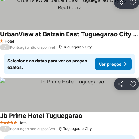
Partilhar
Ad
UrbanView at Balzain East Tuguegarao City by RedDoorz
Hotel
1 Estrelas
/
Tuguegarao City
Pontuação não disponível
Selecione as datas para ver os preços
Ver preços
exatos.
Partilhar
Ad
Jb Prime Hotel Tuguegarao
Hotel
5 Estrelas
/
Tuguegarao City
Pontuação não disponível