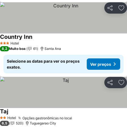
Partilhar
Ad
Country Inn
Hotel
3 Estrelas
8,2
Muito boa
61
Santa Ana
Selecione as datas para ver os preços
Ver preços
exatos.
Partilhar
Ad
Taj
Hotel
Opções gastronômicas no local
2 Estrelas
6,5
520
Tuguegarao City