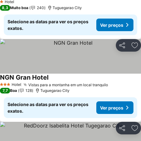
Hotel
1 Estrelas
8,3
Muito boa
240
Tuguegarao City
Selecione as datas para ver os preços
Ver preços
exatos.
Partilhar
Ad
NGN Gran Hotel
Hotel
Vistas para a montanha em um local tranquilo
3 Estrelas
7,7
Boa
128
Tuguegarao City
Selecione as datas para ver os preços
Ver preços
exatos.
Partilhar
Ad