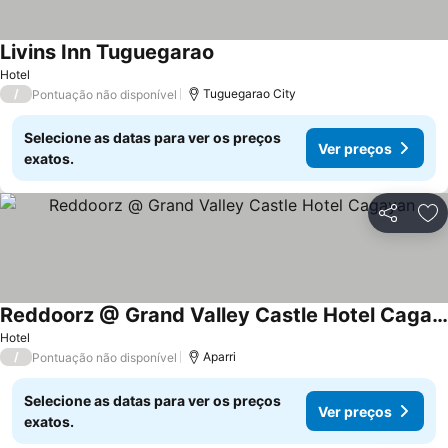
Livins Inn Tuguegarao
Hotel
/
Tuguegarao City
Pontuação não disponível
Selecione as datas para ver os preços
Ver preços
exatos.
Partilhar
Ad
Reddoorz @ Grand Valley Castle Hotel Cagayan
Hotel
/
Aparri
Pontuação não disponível
Selecione as datas para ver os preços
Ver preços
exatos.