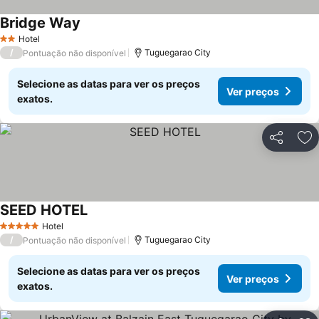
Bridge Way
Hotel
2 Estrelas
/
Tuguegarao City
Pontuação não disponível
Selecione as datas para ver os preços
Ver preços
exatos.
Partilhar
Ad
SEED HOTEL
Hotel
5 Estrelas
/
Tuguegarao City
Pontuação não disponível
Selecione as datas para ver os preços
Ver preços
exatos.