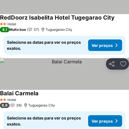
RedDoorz Isabelita Hotel Tugegarao City
Hotel
2 Estrelas
8,1
Muito boa
57
Tuguegarao City
Selecione as datas para ver os preços
Ver preços
exatos.
Partilhar
Ad
Balai Carmela
Hotel
2 Estrelas
6,9
36
Tuguegarao City
Selecione as datas para ver os preços
Ver preços
exatos.