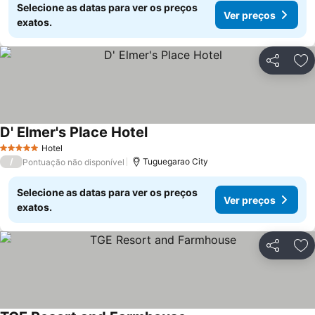
Selecione as datas para ver os preços
Ver preços
exatos.
Partilhar
Ad
D' Elmer's Place Hotel
Hotel
5 Estrelas
/
Tuguegarao City
Pontuação não disponível
Selecione as datas para ver os preços
Ver preços
exatos.
Partilhar
Ad