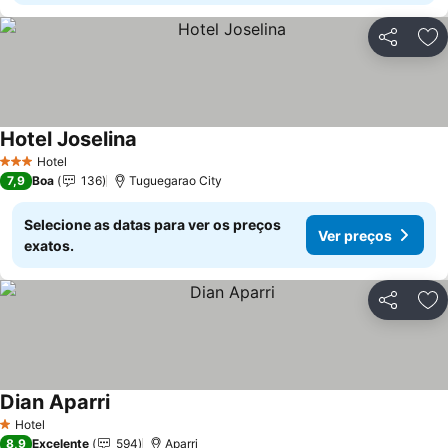
Partilhar
Ad
Hotel Joselina
Hotel
3 Estrelas
7,9
Boa
136
Tuguegarao City
Selecione as datas para ver os preços
Ver preços
exatos.
Partilhar
Ad
Dian Aparri
Hotel
1 Estrelas
8,9
Excelente
594
Aparri