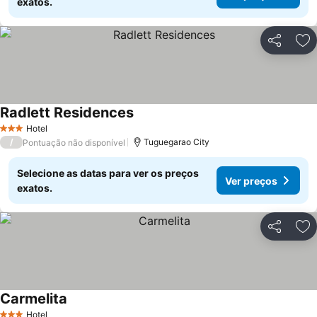
exatos.
Partilhar
Ad
Radlett Residences
Hotel
3 Estrelas
/
Tuguegarao City
Pontuação não disponível
Selecione as datas para ver os preços
Ver preços
exatos.
Partilhar
Ad
Carmelita
Hotel