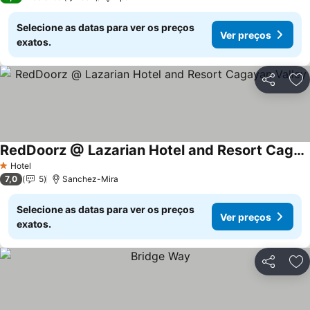
Selecione as datas para ver os preços
Ver preços
exatos.
Partilhar
Ad
RedDoorz @ Lazarian Hotel and Resort Cagayan Valley
Hotel
1 Estrelas
7,0
5
Sanchez-Mira
Selecione as datas para ver os preços
Ver preços
exatos.
Partilhar
Ad