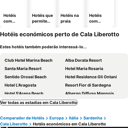
Hotéis
Hotéis que
Hotéis na
Hotéis
com
permitem
praia
com
piscinas
animais
estaciona
mento
Hotéis económicos perto de Cala Liberotto
Estes hotéis também poderão interessá-lo...
Club Hotel Marina Beach
Alba Dorata Resort
Santa Maria Resort
Hotel Maria Rosaria
Sentido Orosei Beach
Hotel Residence Gli Ontani
Hotel L'Aragosta
Resort Fior di Sardegna
Hotel S'Arena Beach
Albergo Diffuso Mannois
Hotel Quasar
Ovile Juanne Loddo
Ver todas as estadias em Cala Liberotto
Antico Borgo
Hotel Su Barchile
Comparador de Hotéis
Europa
Itália
Sardenha
Hotel Le Quattro Lune
Su Pranu
Cala Liberotto
Hotéis económicos em Cala Liberotto
Castello Malicas
Hotel L'Ancora