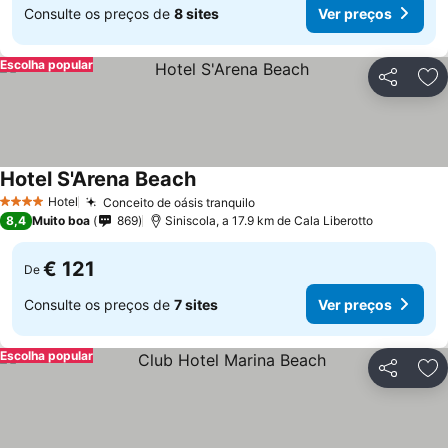
Consulte os preços de
8 sites
Ver preços
Escolha popular
Partilhar
Ad
Hotel S'Arena Beach
Hotel
Conceito de oásis tranquilo
4 Estrelas
8,4
Muito boa
869
Siniscola, a 17.9 km de Cala Liberotto
€ 121
De
Consulte os preços de
7 sites
Ver preços
Escolha popular
Partilhar
Ad