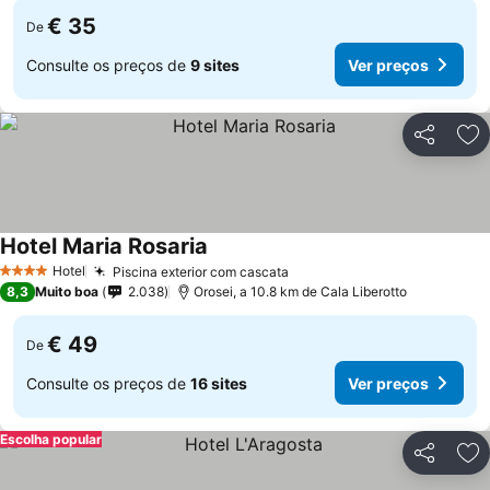
€ 35
De
Consulte os preços de
9 sites
Ver preços
Partilhar
Ad
Hotel Maria Rosaria
Hotel
Piscina exterior com cascata
4 Estrelas
8,3
Muito boa
2.038
Orosei, a 10.8 km de Cala Liberotto
€ 49
De
Consulte os preços de
16 sites
Ver preços
Escolha popular
Partilhar
Ad