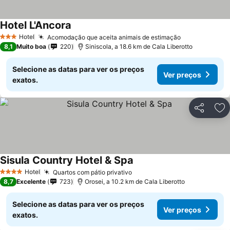
Hotel L'Ancora
Hotel
Acomodação que aceita animais de estimação
3 Estrelas
8,1
Muito boa
220
Siniscola, a 18.6 km de Cala Liberotto
Selecione as datas para ver os preços
Ver preços
exatos.
Partilhar
Ad
Sisula Country Hotel & Spa
Hotel
Quartos com pátio privativo
4 Estrelas
8,7
Excelente
723
Orosei, a 10.2 km de Cala Liberotto
Selecione as datas para ver os preços
Ver preços
exatos.