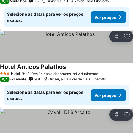
8,0
Muito boa
15
Siniscola, a 16.4 km de Cala Liberotto
Selecione as datas para ver os preços
Ver preços
exatos.
Partilhar
Ad
Hotel Anticos Palathos
Hotel
Suítes únicas e decoradas individualmente
3 Estrelas
9,4
Excelente
961
Orosei, a 10.6 km de Cala Liberotto
Selecione as datas para ver os preços
Ver preços
exatos.
Partilhar
Ad