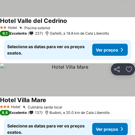
Hotel Valle del Cedrino
Hotel
Piscina exterior
2 Estrelas
9,1
Excelente
237
Galtellì, a 18.8 km de Cala Liberotto
Selecione as datas para ver os preços
Ver preços
exatos.
Partilhar
Ad
Hotel Villa Mare
Hotel
Culinária sarda local
3 Estrelas
8,8
Excelente
137
Budoni, a 20.0 km de Cala Liberotto
Selecione as datas para ver os preços
Ver preços
exatos.