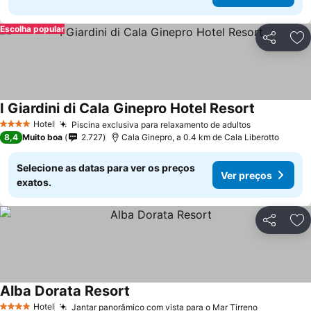
Escolha popular
Partilhar
Ad
I Giardini di Cala Ginepro Hotel Resort
Hotel
Piscina exclusiva para relaxamento de adultos
4 Estrelas
8,4
Muito boa
2.727
Cala Ginepro, a 0.4 km de Cala Liberotto
Selecione as datas para ver os preços
Ver preços
exatos.
Partilhar
Ad
Alba Dorata Resort
Hotel
Jantar panorâmico com vista para o Mar Tirreno