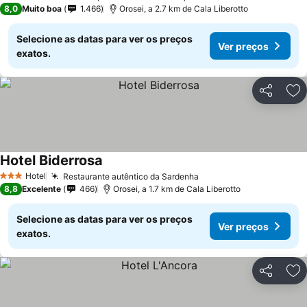
4 Estrelas
8,0
Muito boa
1.466
Orosei, a 2.7 km de Cala Liberotto
Selecione as datas para ver os preços
Ver preços
exatos.
Partilhar
Ad
Hotel Biderrosa
Hotel
Restaurante autêntico da Sardenha
3 Estrelas
8,8
Excelente
466
Orosei, a 1.7 km de Cala Liberotto
Selecione as datas para ver os preços
Ver preços
exatos.
Partilhar
Ad