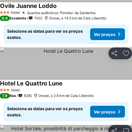
Ovile Juanne Loddo
Hotel
Quartos autênticos 'Pinnetu' da Sardenha
3 Estrelas
9,0
Excelente
700
Orosei, a 14.5 km de Cala Liberotto
Selecione as datas para ver os preços
Ver preços
exatos.
Partilhar
Ad
Hotel Le Quattro Lune
Hotel
3 Estrelas
7,9
Boa
638
Orosei, a 2.6 km de Cala Liberotto
Selecione as datas para ver os preços
Ver preços
exatos.