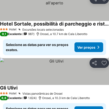
Partilhar
Ad
Hotel Sortale, possibilità di parcheggio e ristorante all'aperto
Hotel
Excursões locais selecionadas
3 Estrelas
9,1
Excelente
987
Orosei, a 10.7 km de Cala Liberotto
Selecione as datas para ver os preços
Ver preços
exatos.
Partilhar
Ad
Gli Ulivi
Hotel
Vistas panorâmicas de Orosei
3 Estrelas
8,8
Excelente
1.624
Orosei, a 10.3 km de Cala Liberotto
Selecione as datas para ver os preços