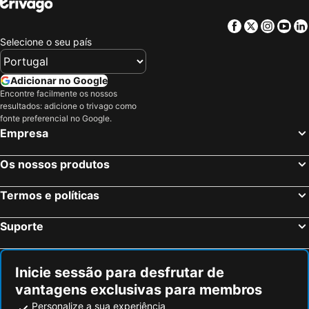
I Giardini di Cala Ginepro Hotel Resort
Residence Sos Alinos
Facebook
Twitter
Insta
Yo
Hotel Valle del Cedrino
Hotel Marina Garden
Selecione o seu país
Gli Ulivi
Cavalli Di S'Arcaite
Studio For Holiday
Sa Marina
Adicionar no Google
Encontre facilmente os nossos
Ristorante Laragosta
Hotel Villa Mare
resultados: adicione o trivago como
Hotel Cala Ginepro
Residence Playa Esmeralda
fonte preferencial no Google.
Empresa
Hotel Sortale, possibilità di parcheggio e ristorante all'aperto
Bed & Breakfast Gli Alisei
Relais BeneMari
Hotel Sa Tanca E Bore
Os nossos produtos
La Locanda del Mare
Termos e políticas
Suporte
Inicie sessão para desfrutar de
vantagens exclusivas para membros
Personalize a sua experiência