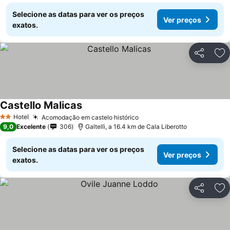
Selecione as datas para ver os preços
Ver preços
exatos.
Partilhar
Ad
Castello Malicas
Hotel
Acomodação em castelo histórico
2 Estrelas
9,0
Excelente
306
Galtellì, a 16.4 km de Cala Liberotto
Selecione as datas para ver os preços
Ver preços
exatos.
Partilhar
Ad