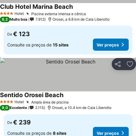
Club Hotel Marina Beach
Hotel
Piscina externa imensa e cênica
4 Estrelas
8,2
Muito boa
7.912
Orosei, a 9.8 km de Cala Liberotto
€ 123
De
Consulte os preços de
15 sites
Ver preços
Partilhar
Ad
Sentido Orosei Beach
Hotel
Ampla área de piscina
4 Estrelas
9,0
Excelente
2.115
Orosei, a 10.4 km de Cala Liberotto
€ 239
De
Consulte os preços de
8 sites
Ver preços