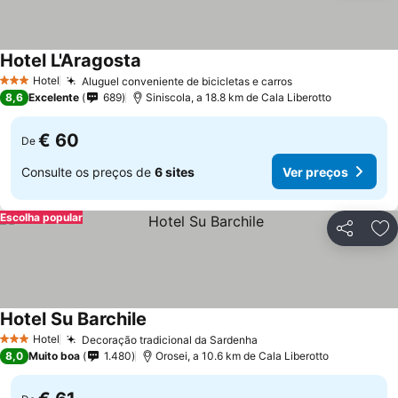
Hotel L'Aragosta
Hotel
Aluguel conveniente de bicicletas e carros
3 Estrelas
8,6
Excelente
689
Siniscola, a 18.8 km de Cala Liberotto
€ 60
De
Consulte os preços de
6 sites
Ver preços
Escolha popular
Partilhar
Ad
Hotel Su Barchile
Hotel
Decoração tradicional da Sardenha
3 Estrelas
8,0
Muito boa
1.480
Orosei, a 10.6 km de Cala Liberotto