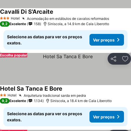
Cavalli Di S'Arcaite
Hotel
Acomodação em estábulos de cavalos reformados
3 Estrelas
9,2
Excelente
158
Siniscola, a 14.9 km de Cala Liberotto
Selecione as datas para ver os preços
Ver preços
exatos.
Escolha popular
Partilhar
Ad
Hotel Sa Tanca E Bore
Hotel
Arquitetura tradicional sarda em pedra
2 Estrelas
9,2
Excelente
1.134
Siniscola, a 18.4 km de Cala Liberotto
Selecione as datas para ver os preços
Ver preços
exatos.