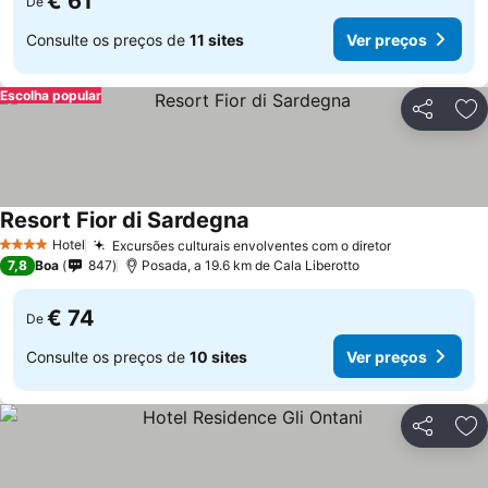
€ 61
De
Consulte os preços de
11 sites
Ver preços
Escolha popular
Partilhar
Ad
Resort Fior di Sardegna
Hotel
Excursões culturais envolventes com o diretor
4 Estrelas
7,8
Boa
847
Posada, a 19.6 km de Cala Liberotto
€ 74
De
Consulte os preços de
10 sites
Ver preços
Partilhar
Ad