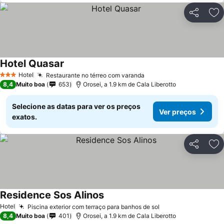
Partilhar
Ad
Hotel Quasar
Hotel
Restaurante no térreo com varanda
3 Estrelas
8,4
Muito boa
653
Orosei, a 1.9 km de Cala Liberotto
Selecione as datas para ver os preços
Ver preços
exatos.
Partilhar
Ad
Residence Sos Alinos
Hotel
Piscina exterior com terraço para banhos de sol
8,4
Muito boa
401
Orosei, a 1.9 km de Cala Liberotto