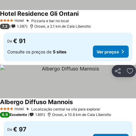
Hotel Residence Gli Ontani
Hotel
Pizzaria e bar no local
4 Estrelas
7,2
1.387
Orosei, a 2.1 km de Cala Liberotto
€ 91
De
Consulte os preços de
5 sites
Ver preços
Partilhar
Ad
Albergo Diffuso Mannois
Hotel
Localização central na vila para explorar
4 Estrelas
8,9
Excelente
1.891
Orosei, a 10.6 km de Cala Liberotto
€ 97
De