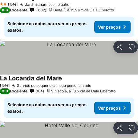
Hotel
Jardim charmoso no pátio
2 Estrelas
8,6
Excelente
1.602
Galtellì, a 15.9 km de Cala Liberotto
Selecione as datas para ver os preços
Ver preços
exatos.
Partilhar
Ad
La Locanda del Mare
Hotel
Serviço de pequeno-almoço personalizado
9,0
Excelente
384
Siniscola, a 18.5 km de Cala Liberotto
Selecione as datas para ver os preços
Ver preços
exatos.
Partilhar
Ad