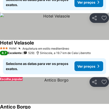
Ver preços
exatos.
Partilhar
Ad
Hotel Velasole
Hotel
Arquitetura em estilo mediterrâneo
3 Estrelas
8,7
Excelente
529
Siniscola, a 19.7 km de Cala Liberotto
Selecione as datas para ver os preços
Ver preços
exatos.
Escolha popular
Partilhar
Ad
Antico Borgo