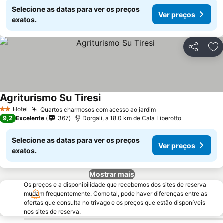
Selecione as datas para ver os preços
Ver preços
exatos.
Partilhar
Ad
Agriturismo Su Tiresi
Hotel
Quartos charmosos com acesso ao jardim
2 Estrelas
9,2
Excelente
367
Dorgali, a 18.0 km de Cala Liberotto
Selecione as datas para ver os preços
Ver preços
exatos.
Mostrar mais
Os preços e a disponibilidade que recebemos dos sites de reserva
mudam frequentemente. Como tal, pode haver diferenças entre as
ofertas que consulta no trivago e os preços que estão disponíveis
nos sites de reserva.