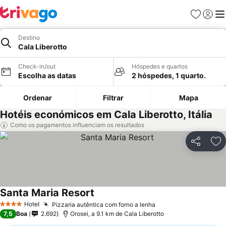
Favoritos
Iniciar
Me
Destino
Cala Liberotto
Check-in/out
Hóspedes e quartos
Escolha as datas
2 hóspedes, 1 quarto.
Ordenar
Filtrar
Mapa
Hotéis económicos em Cala Liberotto, Itália
Como os pagamentos influenciam os resultados
Partilhar
Ad
Santa Maria Resort
Hotel
Pizzaria autêntica com forno a lenha
4 Estrelas
7,5
Boa
2.692
Orosei, a 9.1 km de Cala Liberotto