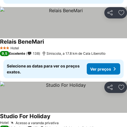
Partilhar
Ad
Relais BeneMari
Hotel
3 Estrelas
9,5
Excelente
138
Siniscola, a 17.8 km de Cala Liberotto
Selecione as datas para ver os preços
Ver preços
exatos.
Partilhar
Ad
Studio For Holiday
Hotel
Acesso a varanda privativa