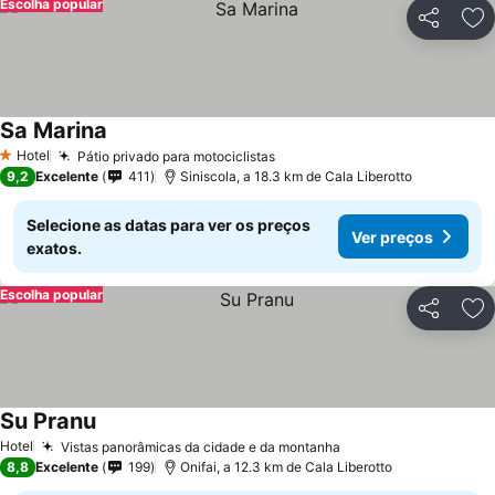
Escolha popular
Partilhar
Ad
Sa Marina
Hotel
Pátio privado para motociclistas
1 Estrelas
9,2
Excelente
411
Siniscola, a 18.3 km de Cala Liberotto
Selecione as datas para ver os preços
Ver preços
exatos.
Escolha popular
Partilhar
Ad
Su Pranu
Hotel
Vistas panorâmicas da cidade e da montanha
8,8
Excelente
199
Onifai, a 12.3 km de Cala Liberotto