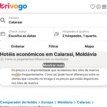
Favoritos
Iniciar
Me
Destino
Calarasi
Check-in/out
Hóspedes e quartos
Escolha as datas
2 hóspedes, 1 quarto.
Ordenar
Filtrar
Mapa
Hotéis económicos em Calarasi, Moldávia
Como os pagamentos influenciam os resultados
Mostrar mais
Os preços e a disponibilidade que recebemos dos sites de reserva
mudam frequentemente. Como tal, pode haver diferenças entre as
ofertas que consulta no trivago e os preços que estão disponíveis
nos sites de reserva.
Comparador de Hotéis
Europa
Moldávia
Calarasi