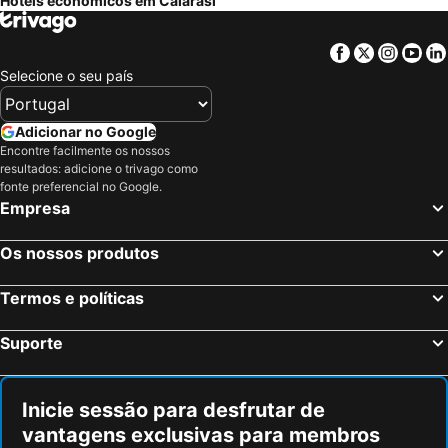
Hotéis económicos em Calarasi
Facebook
Twitter
Insta
Yo
Selecione o seu país
Adicionar no Google
Encontre facilmente os nossos
resultados: adicione o trivago como
fonte preferencial no Google.
Empresa
Os nossos produtos
Termos e políticas
Suporte
Inicie sessão para desfrutar de
vantagens exclusivas para membros