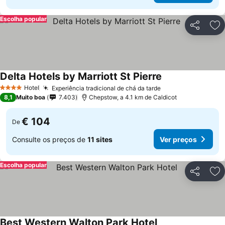
Escolha popular
Partilhar
Ad
Delta Hotels by Marriott St Pierre
Hotel
Experiência tradicional de chá da tarde
4 Estrelas
8,1
Muito boa
7.403
Chepstow, a 4.1 km de Caldicot
€ 104
De
Consulte os preços de
11 sites
Ver preços
Escolha popular
Partilhar
Ad
Best Western Walton Park Hotel