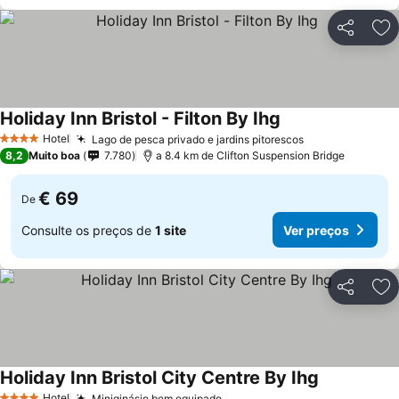
Partilhar
Ad
Holiday Inn Bristol - Filton By Ihg
Hotel
Lago de pesca privado e jardins pitorescos
4 Estrelas
8,2
Muito boa
7.780
a 8.4 km de Clifton Suspension Bridge
€ 69
De
Consulte os preços de
1 site
Ver preços
Partilhar
Ad
Holiday Inn Bristol City Centre By Ihg
Hotel
Miniginásio bem equipado