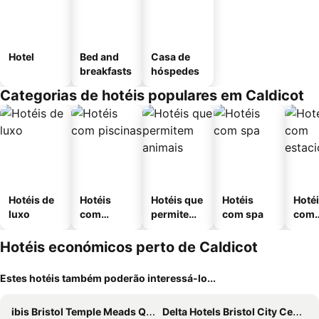
Hotel
Bed and
Casa de
breakfasts
hóspedes
Categorias de hotéis populares em Caldicot
Hotéis de
Hotéis
Hotéis que
Hotéis
Hoté
luxo
com
permitem
com spa
com
piscinas
animais
esta
ment
Hotéis económicos perto de Caldicot
Estes hotéis também poderão interessá-lo...
ibis Bristol Temple Meads Quay
Delta Hotels Bristol City Centre