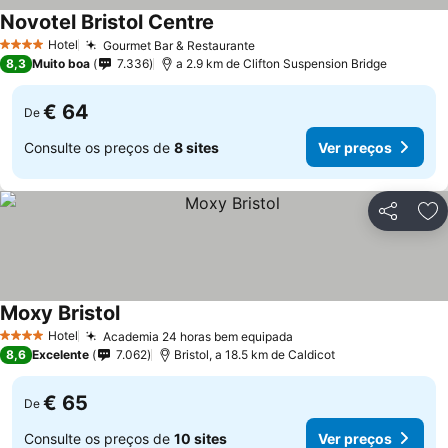
Novotel Bristol Centre
Hotel
Gourmet Bar & Restaurante
4 Estrelas
8,3
Muito boa
7.336
a 2.9 km de Clifton Suspension Bridge
€ 64
De
Consulte os preços de
8 sites
Ver preços
Partilhar
Ad
Moxy Bristol
Hotel
Academia 24 horas bem equipada
4 Estrelas
8,6
Excelente
7.062
Bristol, a 18.5 km de Caldicot
€ 65
De
Consulte os preços de
10 sites
Ver preços