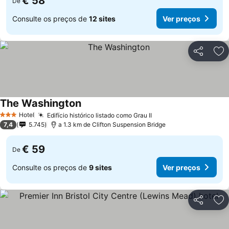
€ 58
De
Consulte os preços de
12 sites
Ver preços
Partilhar
Ad
The Washington
Hotel
Edifício histórico listado como Grau II
3 Estrelas
7,4
5.745
a 1.3 km de Clifton Suspension Bridge
€ 59
De
Consulte os preços de
9 sites
Ver preços
Partilhar
Ad