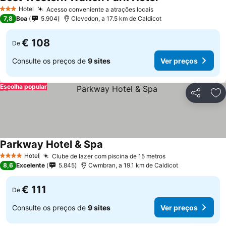
Hotel
Acesso conveniente a atrações locais
3 Estrelas
7,8
Boa
5.904
Clevedon, a 17.5 km de Caldicot
€ 108
De
Consulte os preços de
9 sites
Ver preços
Escolha popular
Partilhar
Ad
Parkway Hotel & Spa
Hotel
Clube de lazer com piscina de 15 metros
4 Estrelas
8,6
Excelente
5.845
Cwmbran, a 19.1 km de Caldicot
€ 111
De
Consulte os preços de
9 sites
Ver preços