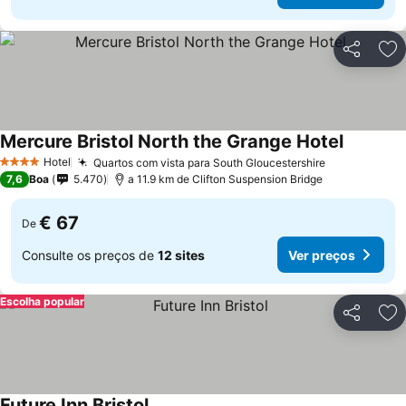
Partilhar
Ad
Mercure Bristol North the Grange Hotel
Hotel
Quartos com vista para South Gloucestershire
4 Estrelas
7,6
Boa
5.470
a 11.9 km de Clifton Suspension Bridge
€ 67
De
Consulte os preços de
12 sites
Ver preços
Escolha popular
Partilhar
Ad
Future Inn Bristol