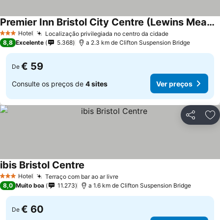
Premier Inn Bristol City Centre (Lewins Mead) hotel
Hotel
Localização privilegiada no centro da cidade
3 Estrelas
8,8
Excelente
5.368
a 2.3 km de Clifton Suspension Bridge
€ 59
De
Consulte os preços de
4 sites
Ver preços
Partilhar
Ad
ibis Bristol Centre
Hotel
Terraço com bar ao ar livre
3 Estrelas
8,0
Muito boa
11.273
a 1.6 km de Clifton Suspension Bridge
€ 60
De