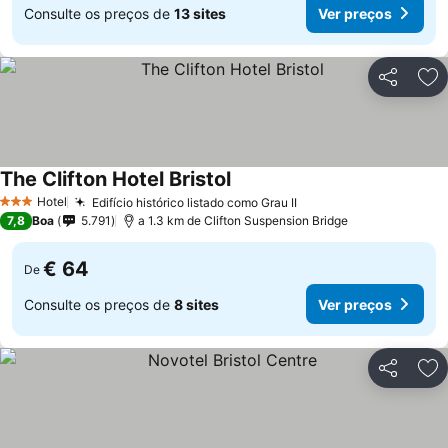
Consulte os preços de
13 sites
Ver preços
Partilhar
Ad
The Clifton Hotel Bristol
Hotel
Edifício histórico listado como Grau II
3 Estrelas
7,8
Boa
5.791
a 1.3 km de Clifton Suspension Bridge
€ 64
De
Consulte os preços de
8 sites
Ver preços
Partilhar
Ad