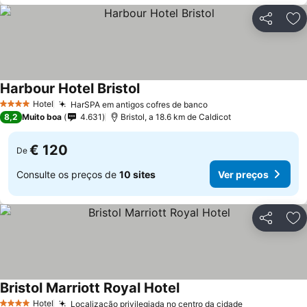
Partilhar
Ad
Harbour Hotel Bristol
Hotel
HarSPA em antigos cofres de banco
4 Estrelas
8,2
Muito boa
4.631
Bristol, a 18.6 km de Caldicot
€ 120
De
Consulte os preços de
10 sites
Ver preços
Partilhar
Ad
Bristol Marriott Royal Hotel
Hotel
Localização privilegiada no centro da cidade