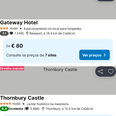
Gateway Hotel
Hotel
Estacionamento no local para hóspedes
3 Estrelas
7,1
1.346
Newport, a 16.4 km de Caldicot
€ 80
De
Consulte os preços de
7 sites
Ver preços
Escolha popular
Partilhar
Ad
Thornbury Castle
Hotel
Jantar histórico na masmorra
4 Estrelas
9,4
Excelente
3.686
Thornbury, a 15.3 km de Caldicot