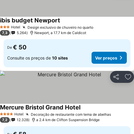
ibis budget Newport
Hotel
Design exclusivo de chuveiro no quarto
3 Estrelas
7,3
5.264
Newport, a 17.7 km de Caldicot
€ 50
De
Consulte os preços de
10 sites
Ver preços
Partilhar
Ad
Mercure Bristol Grand Hotel
Hotel
Decoração de restaurante com tema de abelhas
4 Estrelas
7,2
12.328
a 2.4 km de Clifton Suspension Bridge