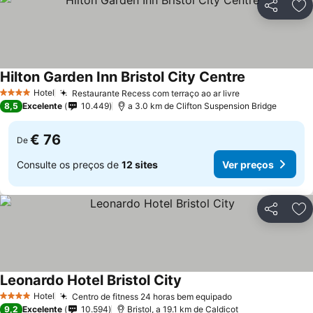
Partilhar
Ad
Hilton Garden Inn Bristol City Centre
Hotel
Restaurante Recess com terraço ao ar livre
4 Estrelas
8,5
Excelente
10.449
a 3.0 km de Clifton Suspension Bridge
€ 76
De
Consulte os preços de
12 sites
Ver preços
Partilhar
Ad
Leonardo Hotel Bristol City
Hotel
Centro de fitness 24 horas bem equipado
4 Estrelas
9,2
Excelente
10.594
Bristol, a 19.1 km de Caldicot