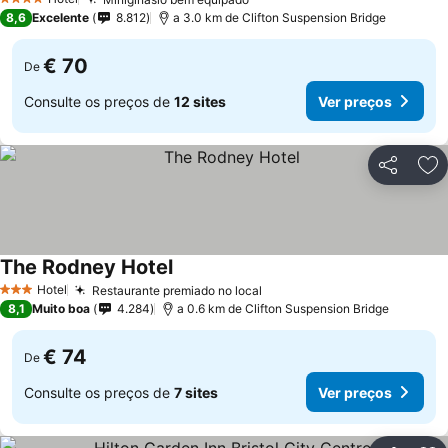
4 Estrelas
8,6
Excelente
8.812
a 3.0 km de Clifton Suspension Bridge
€ 70
De
Consulte os preços de
12 sites
Ver preços
Partilhar
Ad
The Rodney Hotel
Hotel
Restaurante premiado no local
3 Estrelas
8,1
Muito boa
4.284
a 0.6 km de Clifton Suspension Bridge
€ 74
De
Consulte os preços de
7 sites
Ver preços