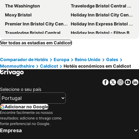
The Washington
Travelodge Bristol Central Mitchell Lane
Moxy Bristol
Holiday Inn Bristol City Centre By Ihg
Premier Inn Bristol City Centre - Finzels Reach
Holiday Inn Express Bristol - Filton by IHG
Travelodge Bristol Central
Holiday Inn Bristol - Filton By Ihg
The Bristol Hotel
Travelodge Bristol Filton
Ver todas as estadias em Caldicot
Premier Inn Bristol City Centre (Lewins Mead) hotel
Mercure Bristol Grand Hotel
Comparador de Hotéis
Europa
Reino Unido
Gales
Clayton Hotel Bristol City
Future Inn Bristol
Monmouthshire
Caldicot
Hotéis económicos em Caldicot
Holiday Inn Express Bristol City Centre By Ihg
ibis Bristol Centre
Novotel Bristol Centre
DoubleTree by Hilton Bristol City Centre
Facebook
Twitter
Insta
Yo
Travelodge Bristol Avonmouth
ibis budget Newport
Selecione o seu país
Leonardo Hotel Bristol City
Hilton Garden Inn Bristol City Centre
Radisson Blu Hotel, Bristol
Travelodge Bristol Cribbs Causeway
Adicionar no Google
Encontre facilmente os nossos
Travelodge Bristol Abbey Wood
Delta Hotels by Marriott St Pierre
resultados: adicione o trivago como
Premier Inn Bristol Cribbs Causeway (M5, J17) hotel
Ramada by Wyndham Bristol West
fonte preferencial no Google.
Empresa
Mollie's Motel & Diner Bristol
Victoria Square Hotel Clifton Village