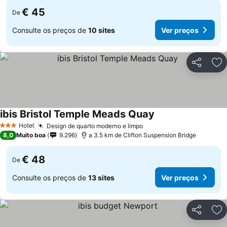
€ 45
De
Consulte os preços de
10 sites
Ver preços
Partilhar
Ad
ibis Bristol Temple Meads Quay
Hotel
Design de quarto moderno e limpo
3 Estrelas
8,0
Muito boa
9.296
a 3.5 km de Clifton Suspension Bridge
€ 48
De
Consulte os preços de
13 sites
Ver preços
Partilhar
Ad