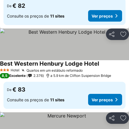
€ 82
De
Consulte os preços de
11 sites
Ver preços
Partilhar
Ad
Best Western Henbury Lodge Hotel
Hotel
Quartos em um estábulo reformado
3 Estrelas
8,5
Excelente
2.376
a 5.9 km de Clifton Suspension Bridge
€ 83
De
Consulte os preços de
11 sites
Ver preços
Partilhar
Ad