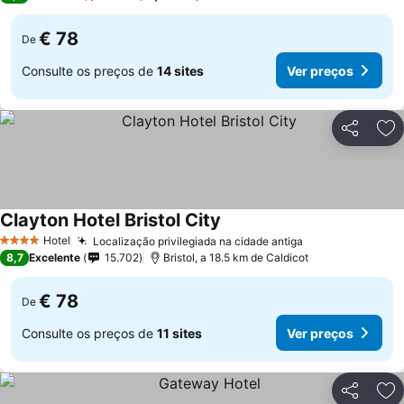
€ 78
De
Consulte os preços de
14 sites
Ver preços
Partilhar
Ad
Clayton Hotel Bristol City
Hotel
Localização privilegiada na cidade antiga
4 Estrelas
8,7
Excelente
15.702
Bristol, a 18.5 km de Caldicot
€ 78
De
Consulte os preços de
11 sites
Ver preços
Partilhar
Ad