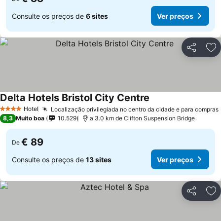
Consulte os preços de
6 sites
Ver preços
Partilhar
Ad
Delta Hotels Bristol City Centre
Hotel
Localização privilegiada no centro da cidade e para compras
4 Estrelas
8,3
Muito boa
10.529
a 3.0 km de Clifton Suspension Bridge
€ 89
De
Consulte os preços de
13 sites
Ver preços
Partilhar
Ad