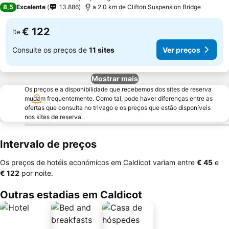
4 Estrelas
8,5
Excelente
13.886
a 2.0 km de Clifton Suspension Bridge
€ 122
De
Consulte os preços de
11 sites
Ver preços
Mostrar mais
Os preços e a disponibilidade que recebemos dos sites de reserva
mudam frequentemente. Como tal, pode haver diferenças entre as
ofertas que consulta no trivago e os preços que estão disponíveis
nos sites de reserva.
Intervalo de preços
Os preços de hotéis económicos em Caldicot variam entre
‎€ 45
e
‎€ 122
por noite.
Outras estadias em Caldicot