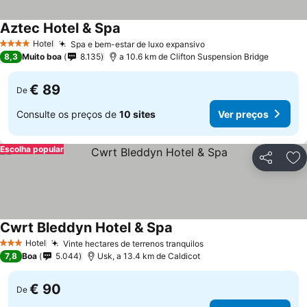
Aztec Hotel & Spa
Hotel
Spa e bem-estar de luxo expansivo
4 Estrelas
8,3
Muito boa
8.135
a 10.6 km de Clifton Suspension Bridge
€ 89
De
Consulte os preços de
10 sites
Ver preços
Escolha popular
Partilhar
Ad
Cwrt Bleddyn Hotel & Spa
Hotel
Vinte hectares de terrenos tranquilos
3 Estrelas
7,8
Boa
5.044
Usk, a 13.4 km de Caldicot
€ 90
De