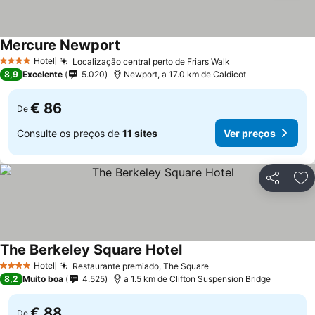
Mercure Newport
Hotel
Localização central perto de Friars Walk
4 Estrelas
8,9
Excelente
5.020
Newport, a 17.0 km de Caldicot
€ 86
De
Consulte os preços de
11 sites
Ver preços
Partilhar
Ad
The Berkeley Square Hotel
Hotel
Restaurante premiado, The Square
4 Estrelas
8,2
Muito boa
4.525
a 1.5 km de Clifton Suspension Bridge
€ 88
De