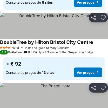
Consulte os preços de
8 sites
Ver preços
Partilhar
Ad
DoubleTree by Hilton Bristol City Centre
Hotel
Vistas da Igreja St Mary Redcliffe
4 Estrelas
8,3
Muito boa
8.375
a 2.9 km de Clifton Suspension Bridge
€ 92
De
Consulte os preços de
13 sites
Ver preços
Partilhar
Ad