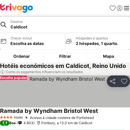
Favoritos
Iniciar
Me
Destino
Caldicot
Check-in/out
Hóspedes e quartos
Escolha as datas
2 hóspedes, 1 quarto.
Ordenar
Filtrar
Mapa
Hotéis económicos em Caldicot, Reino Unido
Como os pagamentos influenciam os resultados
Escolha popular
Partilhar
Ad
Ramada by Wyndham Bristol West
Hotel
Acesso à cidade costeira de Portishead
4 Estrelas
7,7
Boa
4.803
Portbury, a 13.0 km de Caldicot