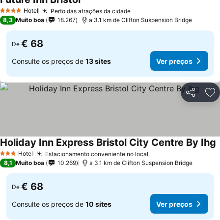
Hotel
Perto das atrações da cidade
4 Estrelas
8,3
Muito boa
18.267
a 3.1 km de Clifton Suspension Bridge
€ 68
De
Consulte os preços de
13 sites
Ver preços
Partilhar
Ad
Holiday Inn Express Bristol City Centre By Ihg
Hotel
Estacionamento conveniente no local
3 Estrelas
8,1
Muito boa
10.269
a 3.1 km de Clifton Suspension Bridge
€ 68
De
Consulte os preços de
10 sites
Ver preços