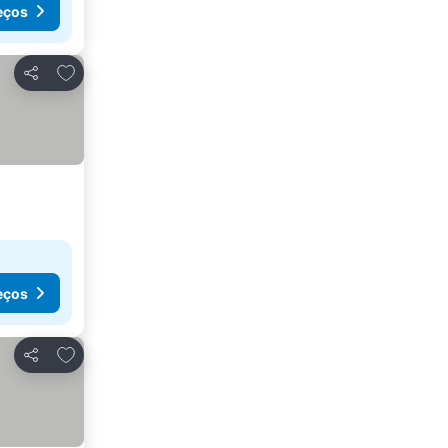
eços
Adicionar aos favoritos
Partilhar
eços
Adicionar aos favoritos
Partilhar