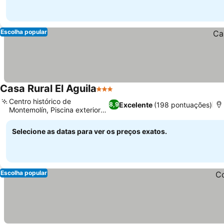
Escolha popular
Casa Rural El Aguila
3 Estrelas
Ver preços
Centro histórico de
Excelente
(198 pontuações)
8,9
Montemolín, Piscina exterior
Ver preços
sazonal
Selecione as datas para ver os preços exatos.
Escolha popular