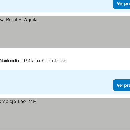
Ver pr
Montemolín, a 12.4 km de Calera de León
Ver pr