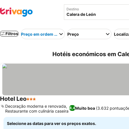
Destino
Filtros
Preço em ordem crescente
Preço
Localiz
Hotéis económicos em Cale
Hotel Leo
3 Estrelas
Ver preços
Decoração moderna e renovada,
Muito boa
(3.632 pontuaçõ
8,4
Restaurante com culinária caseira
Ver preços
Selecione as datas para ver os preços exatos.