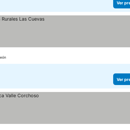
Ver pr
León
Ver pr