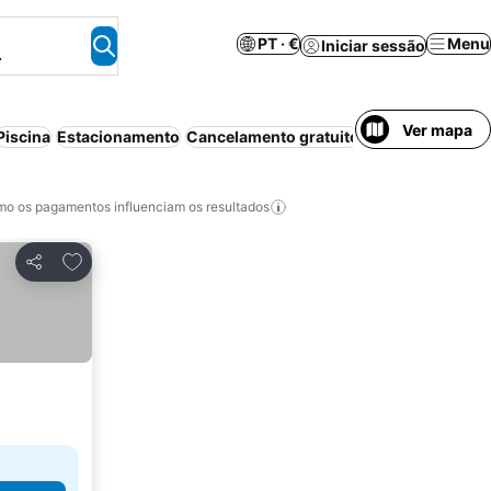
PT · €
Menu
Iniciar sessão
.
Ver mapa
Piscina
Estacionamento
Cancelamento gratuito
o os pagamentos influenciam os resultados
Adicionar aos favoritos
Partilhar