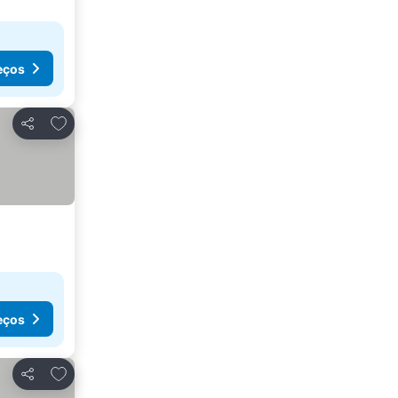
eços
Adicionar aos favoritos
Partilhar
eços
Adicionar aos favoritos
Partilhar