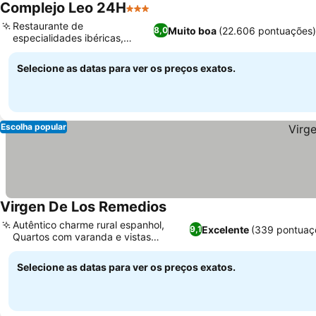
Complejo Leo 24H
3 Estrelas
Ver preços
Restaurante de
Muito boa
(22.606 pontuações
8,0
especialidades ibéricas,
Ver preços
Academia no local
Selecione as datas para ver os preços exatos.
Escolha popular
Virgen De Los Remedios
Ver preços
Autêntico charme rural espanhol,
Excelente
(339 pontuaç
9,1
Quartos com varanda e vistas
Ver preços
panorâmicas
Selecione as datas para ver os preços exatos.