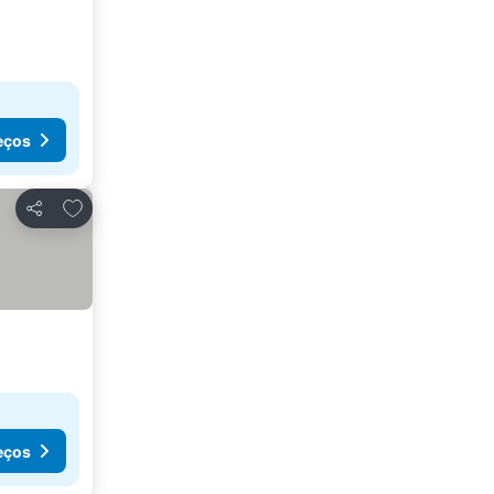
eços
Adicionar aos favoritos
Partilhar
eços