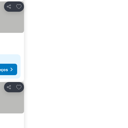
Adicionar aos favoritos
Partilhar
eços
Adicionar aos favoritos
Partilhar