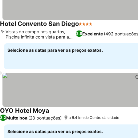
Hotel Convento San Diego
4 Estrelas
Ver preços
Vistas do campo nos quartos,
Excelente
(492 pontuações
8,8
Piscina infinita com vista para a
Ver preços
serra
Selecione as datas para ver os preços exatos.
OYO Hotel Moya
Ver preços
Muito boa
(28 pontuações)
8,2
a 6.4 km de Centro da cidade
Selecione as datas para ver os preços exatos.