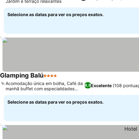
Jardim e terraço relaxantes
Ver preços
Selecione as datas para ver os preços exatos.
Glamping Balú
4 Estrelas
Ver preços
Acomodação única em bolha, Café da
Excelente
(108 pontua
8,9
manhã buffet com especialidades
Ver preços
locais
Selecione as datas para ver os preços exatos.