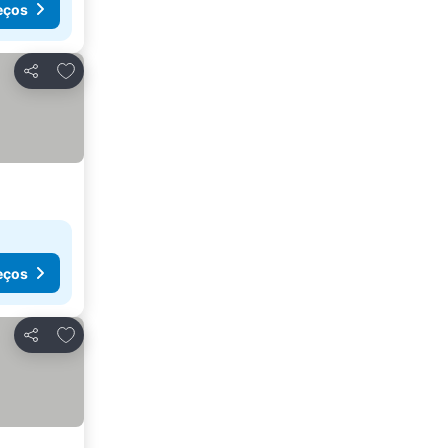
eços
Adicionar aos favoritos
Partilhar
eços
Adicionar aos favoritos
Partilhar