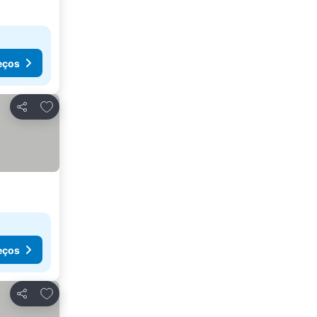
eços
Adicionar aos favoritos
Partilhar
eços
Adicionar aos favoritos
Partilhar