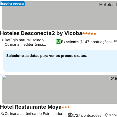
Escolha popular
Hoteles Desconecta2 by Vicoba
5 Estrelas
Ver preço
Refúgio natural isolado,
Excelente
(1.147 pontuações)
8,8
Culinária mediterrânea
Ver preços
gourmet
Selecione as datas para ver os preços exatos.
Hotel Restaurante Moya
3 Estrelas
Ver preços
Culinária autêntica da Estremadura,
(727 pontuações)
7,4
Mones