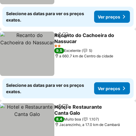
Selecione as datas para ver os preços
Ver preços
exatos.
Recanto do Cachoeira do
Partilhar
Adicionar aos favoritos
Nassucar
2 Estrelas
9,5
Excelente
5
a 660.7 km de Centro da cidade
Selecione as datas para ver os preços
Ver preços
exatos.
Hotel e Restaurante
Partilhar
Adicionar aos favoritos
Canta Galo
8,4
Muito boa
1.107
Jacarezinho, a 17.0 km de Cambará