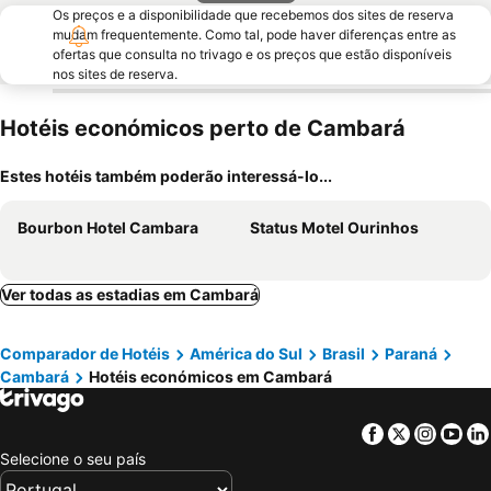
Os preços e a disponibilidade que recebemos dos sites de reserva
mudam frequentemente. Como tal, pode haver diferenças entre as
ofertas que consulta no trivago e os preços que estão disponíveis
nos sites de reserva.
Hotéis económicos perto de Cambará
Estes hotéis também poderão interessá-lo...
Bourbon Hotel Cambara
Status Motel Ourinhos
Ver todas as estadias em Cambará
Comparador de Hotéis
América do Sul
Brasil
Paraná
Cambará
Hotéis económicos em Cambará
Facebook
Twitter
Insta
Yo
Selecione o seu país