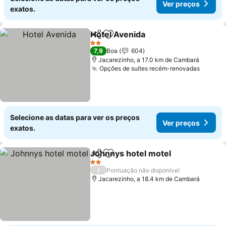
Ver preços
exatos.
Hotel Avenida
Partilhar
Adicionar aos favoritos
2 Estrelas
7,9
Boa
604
Jacarezinho, a 17.0 km de Cambará
Opções de suítes recém-renovadas
Selecione as datas para ver os preços
Ver preços
exatos.
Johnnys hotel motel
Partilhar
Adicionar aos favoritos
2 Estrelas
/
Pontuação não disponível
Jacarezinho, a 18.4 km de Cambará