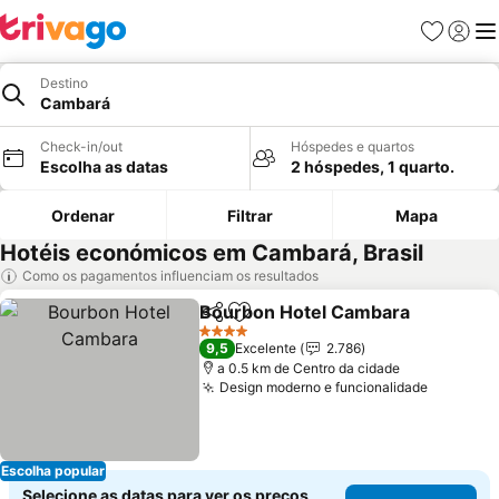
Favoritos
Iniciar
Me
Destino
Cambará
Check-in/out
Hóspedes e quartos
Escolha as datas
2 hóspedes, 1 quarto.
Ordenar
Filtrar
Mapa
Hotéis económicos em Cambará, Brasil
Como os pagamentos influenciam os resultados
Bourbon Hotel Cambara
Partilhar
Adicionar aos favoritos
4 Estrelas
9,5
Excelente
2.786
a 0.5 km de Centro da cidade
Design moderno e funcionalidade
Escolha popular
Selecione as datas para ver os preços