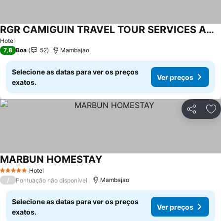
RGR CAMIGUIN TRAVEL TOUR SERVICES AND PENSION HOUSE
Hotel
7,8
Boa
52
Mambajao
Selecione as datas para ver os preços
Ver preços
exatos.
Partilhar
Ad
MARBUN HOMESTAY
Hotel
5 Estrelas
/
Mambajao
Pontuação não disponível
Selecione as datas para ver os preços
Ver preços
exatos.