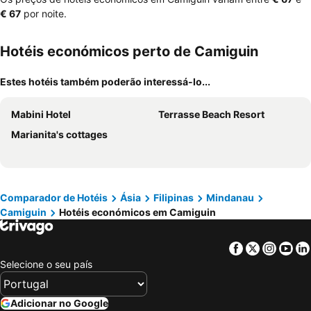
‎€ 67
por noite.
Hotéis económicos perto de Camiguin
Estes hotéis também poderão interessá-lo...
Mabini Hotel
Terrasse Beach Resort
Marianita's cottages
Comparador de Hotéis
Ásia
Filipinas
Mindanau
Camiguin
Hotéis económicos em Camiguin
Facebook
Twitter
Insta
Yo
Selecione o seu país
Adicionar no Google