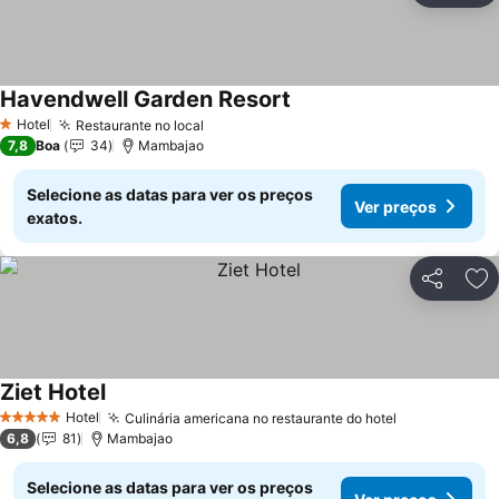
Havendwell Garden Resort
Hotel
Restaurante no local
1 Estrelas
7,8
Boa
34
Mambajao
Selecione as datas para ver os preços
Ver preços
exatos.
Partilhar
Ad
Ziet Hotel
Hotel
Culinária americana no restaurante do hotel
5 Estrelas
6,8
81
Mambajao
Selecione as datas para ver os preços