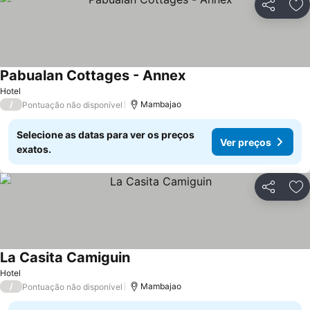
Partilhar
Ad
Pabualan Cottages - Annex
Hotel
/
Mambajao
Pontuação não disponível
Selecione as datas para ver os preços
Ver preços
exatos.
Partilhar
Ad
La Casita Camiguin
Hotel
/
Mambajao
Pontuação não disponível