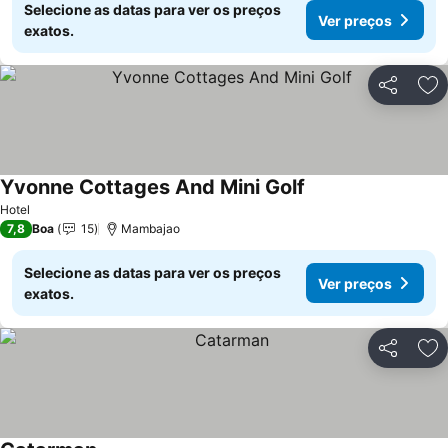
Selecione as datas para ver os preços
Ver preços
exatos.
Partilhar
Ad
Yvonne Cottages And Mini Golf
Hotel
7,8
Boa
15
Mambajao
Selecione as datas para ver os preços
Ver preços
exatos.
Partilhar
Ad