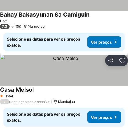
Bahay Bakasyunan Sa Camiguin
Hotel
7,3
85
Mambajao
Selecione as datas para ver os preços
Ver preços
exatos.
Partilhar
Ad
Casa Melsol
Hotel
1 Estrelas
/
Mambajao
Pontuação não disponível
Selecione as datas para ver os preços
Ver preços
exatos.