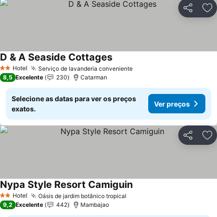
Partilhar
Ad
D & A Seaside Cottages
Hotel
Serviço de lavanderia conveniente
2 Estrelas
8,5
Excelente
230
Catarman
Selecione as datas para ver os preços
Ver preços
exatos.
Partilhar
Ad
Nypa Style Resort Camiguin
Hotel
Oásis de jardim botânico tropical
2 Estrelas
9,2
Excelente
442
Mambajao