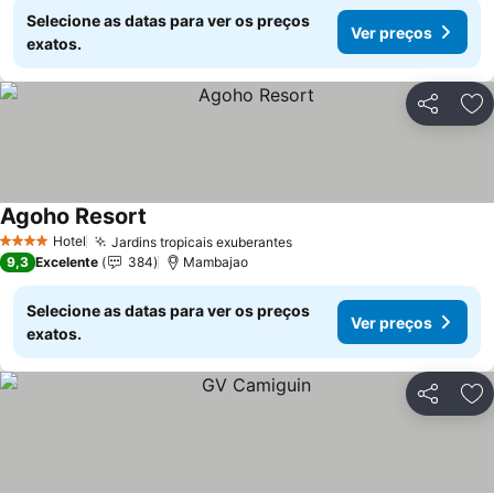
Selecione as datas para ver os preços
Ver preços
exatos.
Partilhar
Ad
Agoho Resort
Hotel
Jardins tropicais exuberantes
4 Estrelas
9,3
Excelente
384
Mambajao
Selecione as datas para ver os preços
Ver preços
exatos.
Partilhar
Ad