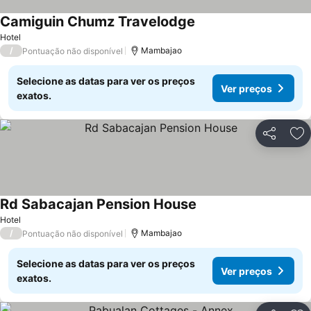
Camiguin Chumz Travelodge
Hotel
/
Mambajao
Pontuação não disponível
Selecione as datas para ver os preços
Ver preços
exatos.
Partilhar
Ad
Rd Sabacajan Pension House
Hotel
/
Mambajao
Pontuação não disponível
Selecione as datas para ver os preços
Ver preços
exatos.