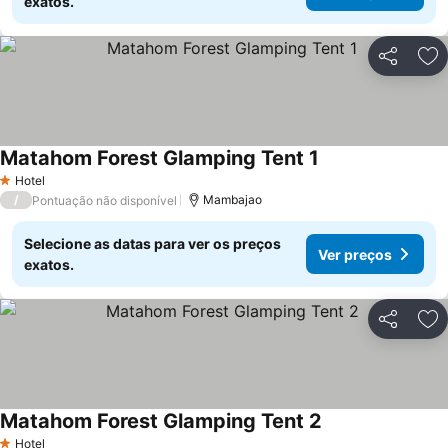
exatos.
Partilhar
Ad
Matahom Forest Glamping Tent 1
Hotel
1 Estrelas
/
Mambajao
Pontuação não disponível
Selecione as datas para ver os preços
Ver preços
exatos.
Partilhar
Ad
Matahom Forest Glamping Tent 2
Hotel