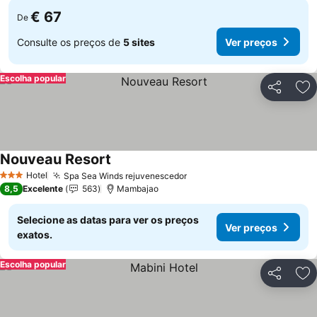
€ 67
De
Consulte os preços de
5 sites
Ver preços
Escolha popular
Partilhar
Ad
Nouveau Resort
Hotel
Spa Sea Winds rejuvenescedor
3 Estrelas
8,5
Excelente
563
Mambajao
Selecione as datas para ver os preços
Ver preços
exatos.
Escolha popular
Partilhar
Ad