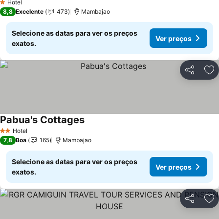
Hotel
1 Estrelas
8,8
Excelente
473
Mambajao
Selecione as datas para ver os preços
Ver preços
exatos.
Partilhar
Ad
Pabua's Cottages
Hotel
2 Estrelas
7,8
Boa
165
Mambajao
Selecione as datas para ver os preços
Ver preços
exatos.
Partilhar
Ad