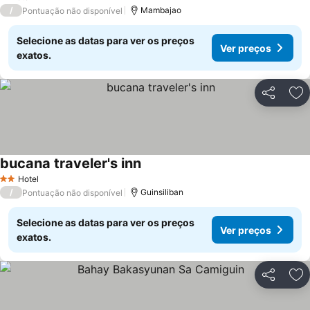
1 Estrelas
/
Mambajao
Pontuação não disponível
Selecione as datas para ver os preços
Ver preços
exatos.
Partilhar
Ad
bucana traveler's inn
Hotel
2 Estrelas
/
Guinsiliban
Pontuação não disponível
Selecione as datas para ver os preços
Ver preços
exatos.
Partilhar
Ad