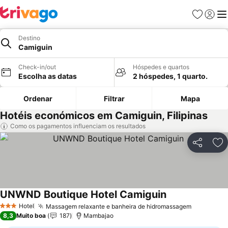
Favoritos
Iniciar
Me
Destino
Camiguin
Check-in/out
Hóspedes e quartos
Escolha as datas
2 hóspedes, 1 quarto.
Ordenar
Filtrar
Mapa
Hotéis económicos em Camiguin, Filipinas
Como os pagamentos influenciam os resultados
Partilhar
Ad
UNWND Boutique Hotel Camiguin
Hotel
Massagem relaxante e banheira de hidromassagem
3 Estrelas
8,3
Muito boa
187
Mambajao