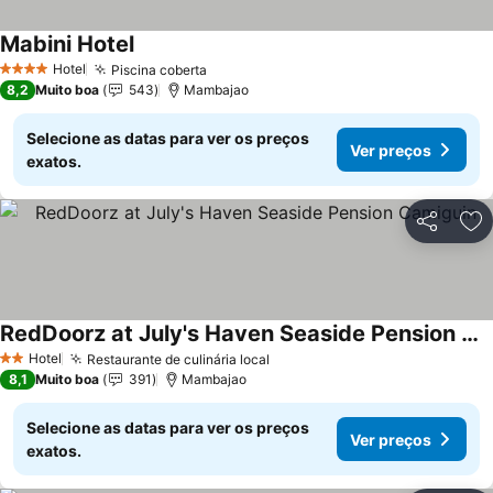
Mabini Hotel
Hotel
Piscina coberta
4 Estrelas
8,2
Muito boa
543
Mambajao
Selecione as datas para ver os preços
Ver preços
exatos.
Partilhar
Ad
RedDoorz at July's Haven Seaside Pension Camiguin
Hotel
Restaurante de culinária local
2 Estrelas
8,1
Muito boa
391
Mambajao
Selecione as datas para ver os preços
Ver preços
exatos.