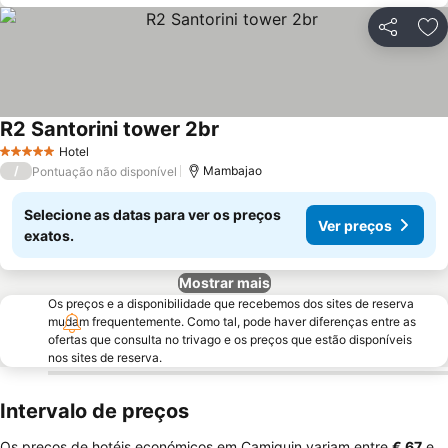
Partilhar
Ad
R2 Santorini tower 2br
Hotel
5 Estrelas
/
Mambajao
Pontuação não disponível
Selecione as datas para ver os preços
Ver preços
exatos.
Mostrar mais
Os preços e a disponibilidade que recebemos dos sites de reserva
mudam frequentemente. Como tal, pode haver diferenças entre as
ofertas que consulta no trivago e os preços que estão disponíveis
nos sites de reserva.
Intervalo de preços
Os preços de hotéis económicos em Camiguin variam entre
‎€ 67
e