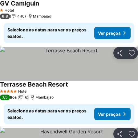
GV Camiguin
Hotel
1 Estrelas
6,8
440
Mambajao
Selecione as datas para ver os preços
Ver preços
exatos.
Partilhar
Ad
Terrasse Beach Resort
Hotel
5 Estrelas
7,5
Boa
6
Mambajao
Selecione as datas para ver os preços
Ver preços
exatos.
Partilhar
Ad