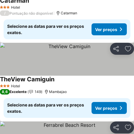
Catarman
Hotel
3 Estrelas
/
Catarman
Pontuação não disponível
Selecione as datas para ver os preços
Ver preços
exatos.
Partilhar
Ad
TheView Camiguin
Hotel
3 Estrelas
8,6
Excelente
149
Mambajao
Selecione as datas para ver os preços
Ver preços
exatos.
Partilhar
Ad