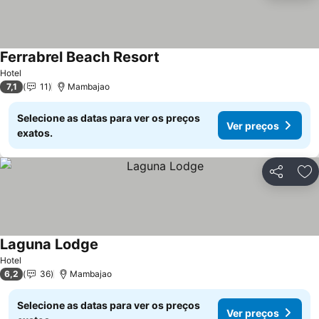
Ferrabrel Beach Resort
Hotel
7,1
11
Mambajao
Selecione as datas para ver os preços
Ver preços
exatos.
Partilhar
Ad
Laguna Lodge
Hotel
6,2
36
Mambajao
Selecione as datas para ver os preços
Ver preços