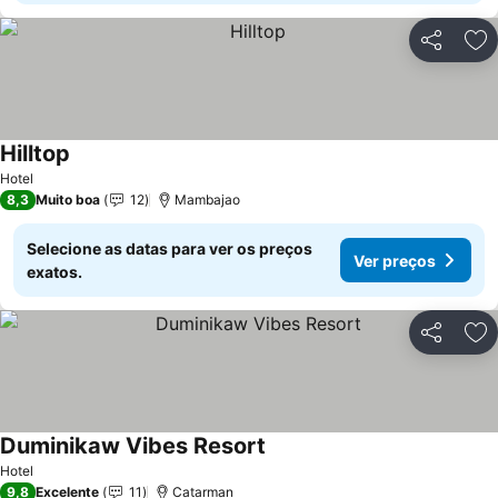
Partilhar
Ad
Hilltop
Hotel
8,3
Muito boa
12
Mambajao
Selecione as datas para ver os preços
Ver preços
exatos.
Partilhar
Ad
Duminikaw Vibes Resort
Hotel
9,8
Excelente
11
Catarman