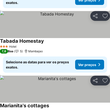
Ver preços
exatos.
Partilhar
Ad
Tabada Homestay
Hotel
3 Estrelas
7,8
Boa
5
Mambajao
Selecione as datas para ver os preços
Ver preços
exatos.
Partilhar
Ad
Marianita's cottages