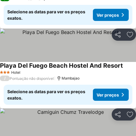
Selecione as datas para ver os preços
Ver preços
exatos.
Partilhar
Ad
Playa Del Fuego Beach Hostel And Resort
Hotel
3 Estrelas
/
Mambajao
Pontuação não disponível
Selecione as datas para ver os preços
Ver preços
exatos.
Partilhar
Ad