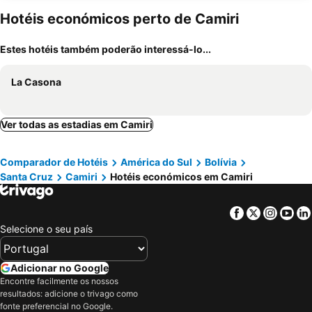
Hotéis económicos perto de Camiri
Estes hotéis também poderão interessá-lo...
La Casona
Ver todas as estadias em Camiri
Comparador de Hotéis
América do Sul
Bolívia
Santa Cruz
Camiri
Hotéis económicos em Camiri
Facebook
Twitter
Insta
Yo
Selecione o seu país
Adicionar no Google
Encontre facilmente os nossos
resultados: adicione o trivago como
fonte preferencial no Google.