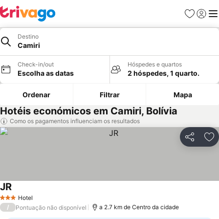
Favoritos
Iniciar
Me
Destino
Camiri
Check-in/out
Hóspedes e quartos
Escolha as datas
2 hóspedes, 1 quarto.
Ordenar
Filtrar
Mapa
Hotéis económicos em Camiri, Bolívia
Como os pagamentos influenciam os resultados
Partilhar
Ad
JR
Hotel
3 Estrelas
/
a 2.7 km de Centro da cidade
Pontuação não disponível