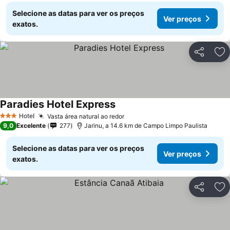
Selecione as datas para ver os preços
Ver preços
exatos.
Partilhar
Ad
Paradies Hotel Express
Hotel
Vasta área natural ao redor
3 Estrelas
9,0
Excelente
277
Jarinu, a 14.6 km de Campo Limpo Paulista
Selecione as datas para ver os preços
Ver preços
exatos.
Partilhar
Ad