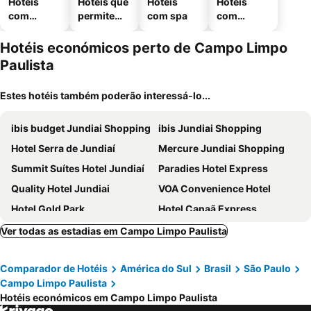
Hotéis
Hotéis que
Hotéis
Hotéis
com
permitem
com spa
com
piscinas
animais
estaciona
mento
Hotéis económicos perto de Campo Limpo
Paulista
Estes hotéis também poderão interessá-lo...
ibis budget Jundiai Shopping
ibis Jundiai Shopping
Hotel Serra de Jundiaí
Mercure Jundiai Shopping
Summit Suítes Hotel Jundiaí
Paradies Hotel Express
Quality Hotel Jundiai
VOA Convenience Hotel
Hotel Gold Park
Hotel Canaã Express
Nobile Inn Jundiaí
Hotel Fazenda Pirâmides
Ver todas as estadias em Campo Limpo Paulista
VOA Express Inn Hotel Orquídea
Millian Hotel
Comparador de Hotéis
América do Sul
Brasil
São Paulo
Hotel Marabá
Hotel Central Rosário
Campo Limpo Paulista
Travel Inn Flats Jundiai
Fazenda D'anape
Hotéis económicos em Campo Limpo Paulista
Recanto da Paz Hotel Fazenda
Villa Dangelo