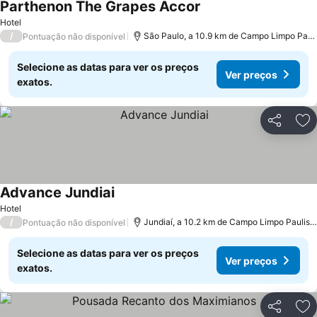
Parthenon The Grapes Accor
Hotel
/
São Paulo, a 10.9 km de Campo Limpo Paulista
Pontuação não disponível
Selecione as datas para ver os preços
Ver preços
exatos.
Partilhar
Ad
Advance Jundiai
Hotel
/
Jundiaí, a 10.2 km de Campo Limpo Paulista
Pontuação não disponível
Selecione as datas para ver os preços
Ver preços
exatos.
Partilhar
Ad