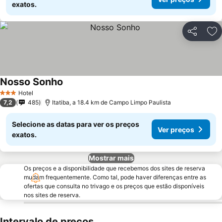
exatos.
Partilhar
Ad
Nosso Sonho
Hotel
3 Estrelas
7,2
485
Itatiba, a 18.4 km de Campo Limpo Paulista
Selecione as datas para ver os preços
Ver preços
exatos.
Mostrar mais
Os preços e a disponibilidade que recebemos dos sites de reserva
mudam frequentemente. Como tal, pode haver diferenças entre as
ofertas que consulta no trivago e os preços que estão disponíveis
nos sites de reserva.
Intervalo de preços