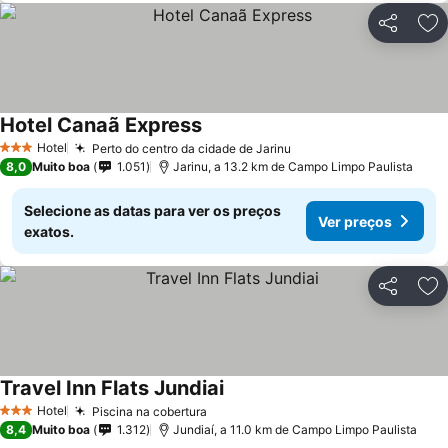
Partilhar
Ad
Hotel Canaã Express
Hotel
Perto do centro da cidade de Jarinu
3 Estrelas
8,0
Muito boa
1.051
Jarinu, a 13.2 km de Campo Limpo Paulista
Selecione as datas para ver os preços
Ver preços
exatos.
Partilhar
Ad
Travel Inn Flats Jundiai
Hotel
Piscina na cobertura
3 Estrelas
8,4
Muito boa
1.312
Jundiaí, a 11.0 km de Campo Limpo Paulista