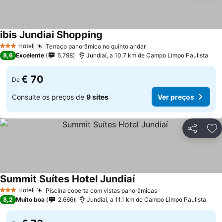
ibis Jundiai Shopping
Hotel
Terraço panorâmico no quinto andar
3 Estrelas
8,6
Excelente
5.798
Jundiaí, a 10.7 km de Campo Limpo Paulista
€ 70
De
Consulte os preços de
9 sites
Ver preços
Partilhar
Ad
Summit Suítes Hotel Jundiaí
Hotel
Piscina coberta com vistas panorâmicas
3 Estrelas
8,2
Muito boa
2.666
Jundiaí, a 11.1 km de Campo Limpo Paulista