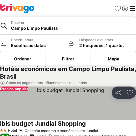
Favoritos
Iniciar
Me
Destino
Campo Limpo Paulista
Check-in/out
Hóspedes e quartos
Escolha as datas
2 hóspedes, 1 quarto.
Ordenar
Filtrar
Mapa
Hotéis económicos em Campo Limpo Paulista,
Brasil
Como os pagamentos influenciam os resultados
Escolha popular
Partilhar
Ad
ibis budget Jundiai Shopping
Hotel
Conceito moderno e econômico em Jundiaí
2 Estrelas