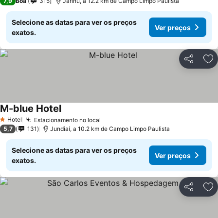
7,9
Boa
315
Jarinu, a 12.2 km de Campo Limpo Paulista
Selecione as datas para ver os preços
Ver preços
exatos.
Partilhar
Ad
M-blue Hotel
Hotel
Estacionamento no local
1 Estrelas
5,7
131
Jundiaí, a 10.2 km de Campo Limpo Paulista
Selecione as datas para ver os preços
Ver preços
exatos.
Partilhar
Ad