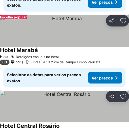
Ver preços
exatos.
Escolha popular
Partilhar
Ad
Hotel Marabá
Hotel
Refeições casuais no local
6,1
591
Jundiaí, a 10.2 km de Campo Limpo Paulista
Selecione as datas para ver os preços
Ver preços
exatos.
Partilhar
Ad
Hotel Central Rosário