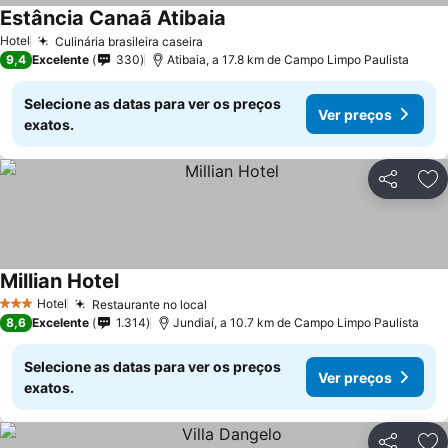
Estância Canaã Atibaia
Hotel
Culinária brasileira caseira
9,4
Excelente
330
Atibaia, a 17.8 km de Campo Limpo Paulista
Selecione as datas para ver os preços
Ver preços
exatos.
Partilhar
Ad
Millian Hotel
Hotel
Restaurante no local
3 Estrelas
8,6
Excelente
1.314
Jundiaí, a 10.7 km de Campo Limpo Paulista
Selecione as datas para ver os preços
Ver preços
exatos.