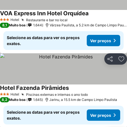
VOA Express Inn Hotel Orquídea
Hotel
Restaurante e bar no local
3 Estrelas
8,1
Muito boa
1.644
Várzea Paulista, a 5.2 km de Campo Limpo Paulista
Selecione as datas para ver os preços
Ver preços
exatos.
Partilhar
Ad
Hotel Fazenda Pirâmides
Hotel
Piscinas externas e internas o ano todo
3 Estrelas
8,2
Muito boa
1.645
Jarinu, a 15.5 km de Campo Limpo Paulista
Selecione as datas para ver os preços
Ver preços
exatos.