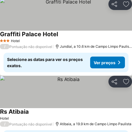
Partilhar
Ad
Graffiti Palace Hotel
Hotel
3 Estrelas
/
Jundiaí, a 10.6 km de Campo Limpo Paulista
Pontuação não disponível
Selecione as datas para ver os preços
Ver preços
exatos.
Partilhar
Ad
Rs Atibaia
Hotel
/
Atibaia, a 19.9 km de Campo Limpo Paulista
Pontuação não disponível