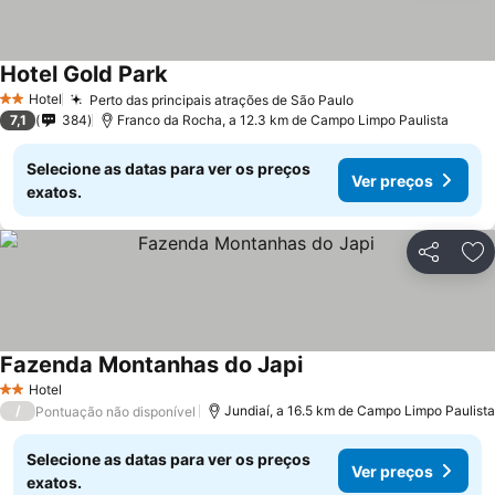
Hotel Gold Park
Hotel
Perto das principais atrações de São Paulo
2 Estrelas
7,1
384
Franco da Rocha, a 12.3 km de Campo Limpo Paulista
Selecione as datas para ver os preços
Ver preços
exatos.
Partilhar
Ad
Fazenda Montanhas do Japi
Hotel
2 Estrelas
/
Jundiaí, a 16.5 km de Campo Limpo Paulista
Pontuação não disponível
Selecione as datas para ver os preços
Ver preços
exatos.