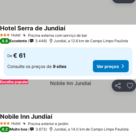
Partilhar
Ad
Hotel Serra de Jundiaí
Hotel
Piscina externa com serviço de bar
3 Estrelas
8,8
Excelente
3.446
Jundiaí, a 12.6 km de Campo Limpo Paulista
€ 61
De
Consulte os preços de
9 sites
Ver preços
Escolha popular
Partilhar
Ad
Nobile Inn Jundiaí
Hotel
Piscina exterior e jardim
3 Estrelas
8,2
Muito boa
3.673
Jundiaí, a 14.0 km de Campo Limpo Paulista