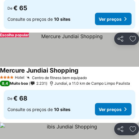
€ 65
De
Consulte os preços de
10 sites
Ver preços
Escolha popular
Partilhar
Ad
Mercure Jundiai Shopping
Hotel
Centro de fitness bem equipado
4 Estrelas
8,4
Muito boa
2.231
Jundiaí, a 11.0 km de Campo Limpo Paulista
€ 68
De
Consulte os preços de
10 sites
Ver preços
Partilhar
Ad