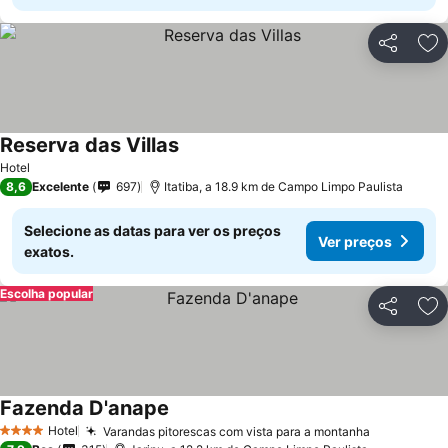
Partilhar
Ad
Reserva das Villas
Hotel
8,6
Excelente
697
Itatiba, a 18.9 km de Campo Limpo Paulista
Selecione as datas para ver os preços
Ver preços
exatos.
Escolha popular
Partilhar
Ad
Fazenda D'anape
Hotel
Varandas pitorescas com vista para a montanha
4 Estrelas