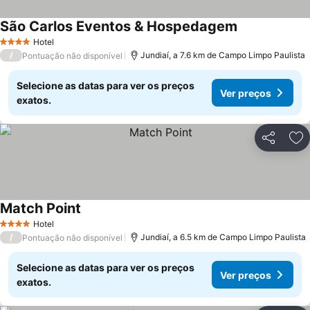
São Carlos Eventos & Hospedagem
Hotel
4 Estrelas
/
Jundiaí, a 7.6 km de Campo Limpo Paulista
Pontuação não disponível
Selecione as datas para ver os preços
Ver preços
exatos.
Partilhar
Ad
Match Point
Hotel
4 Estrelas
/
Jundiaí, a 6.5 km de Campo Limpo Paulista
Pontuação não disponível
Selecione as datas para ver os preços
Ver preços
exatos.