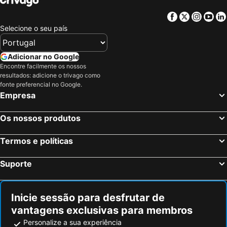
Facebook
Twitter
Insta
Yo
Selecione o seu país
Adicionar no Google
Encontre facilmente os nossos
resultados: adicione o trivago como
fonte preferencial no Google.
Empresa
Os nossos produtos
Termos e políticas
Suporte
Inicie sessão para desfrutar de
vantagens exclusivas para membros
Personalize a sua experiência