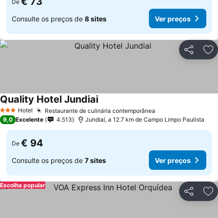
€ 73
De
Consulte os preços de
8 sites
Ver preços
Partilhar
Ad
Quality Hotel Jundiai
Hotel
Restaurante de culinária contemporânea
3 Estrelas
9,0
Excelente
4.513
Jundiaí, a 12.7 km de Campo Limpo Paulista
€ 94
De
Consulte os preços de
7 sites
Ver preços
Escolha popular
Partilhar
Ad