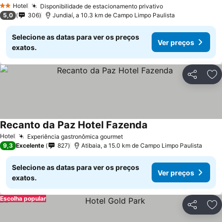
Hotel
Disponibilidade de estacionamento privativo
2 Estrelas
5,0
306
Jundiaí, a 10.3 km de Campo Limpo Paulista
Selecione as datas para ver os preços
Ver preços
exatos.
Partilhar
Ad
Recanto da Paz Hotel Fazenda
Hotel
Experiência gastronômica gourmet
9,3
Excelente
827
Atibaia, a 15.0 km de Campo Limpo Paulista
Selecione as datas para ver os preços
Ver preços
exatos.
Escolha popular
Partilhar
Ad