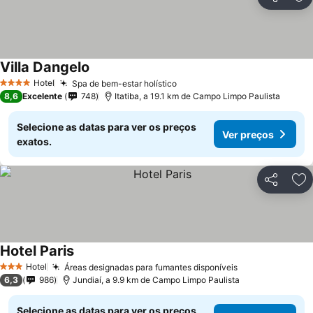
Partilhar
Ad
Villa Dangelo
Hotel
Spa de bem-estar holístico
4 Estrelas
8,6
Excelente
748
Itatiba, a 19.1 km de Campo Limpo Paulista
Selecione as datas para ver os preços
Ver preços
exatos.
Partilhar
Ad
Hotel Paris
Hotel
Áreas designadas para fumantes disponíveis
3 Estrelas
6,3
986
Jundiaí, a 9.9 km de Campo Limpo Paulista
Selecione as datas para ver os preços