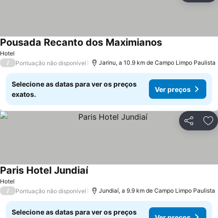
Pousada Recanto dos Maximianos
Hotel
/
Jarinu, a 10.9 km de Campo Limpo Paulista
Pontuação não disponível
Selecione as datas para ver os preços
Ver preços
exatos.
Partilhar
Ad
Paris Hotel Jundiaí
Hotel
/
Jundiaí, a 9.9 km de Campo Limpo Paulista
Pontuação não disponível
Selecione as datas para ver os preços
Ver preços