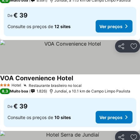
8,0
Muito boa
8.691
Jundiaí, a 11.0 km de Campo Limpo Paulista
€ 39
De
Consulte os preços de
12 sites
Ver preços
Partilhar
Ad
VOA Convenience Hotel
Hotel
Restaurante brasileiro no local
3 Estrelas
8,3
Muito boa
1.826
Jundiaí, a 10.1 km de Campo Limpo Paulista
€ 39
De
Consulte os preços de
10 sites
Ver preços