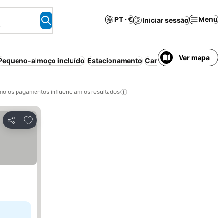
PT · €
Menu
Iniciar sessão
.
Ver mapa
Pequeno-almoço incluído
Estacionamento
Cancelamento gratui
o os pagamentos influenciam os resultados
Adicionar aos favoritos
Partilhar