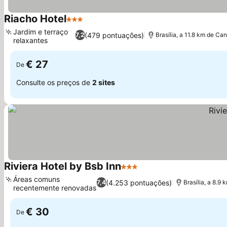
Riacho Hotel
3 Estrelas
Ver preços
Jardim e terraço
(479 pontuações)
7,2
Brasília, a 11.8 km de C
relaxantes
Ver preços
€ 27
De
Consulte os preços de
2 sites
Riviera Hotel by Bsb Inn
3 Estrelas
Ver preços
Áreas comuns
(4.253 pontuações)
7,4
Brasília, a 8.9
recentemente renovadas
Ver preços
€ 30
De