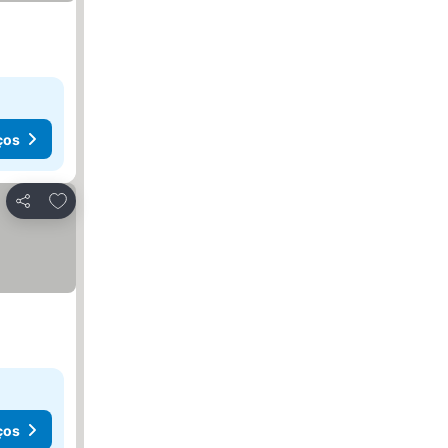
ços
Adicionar aos favoritos
Partilhar
ços