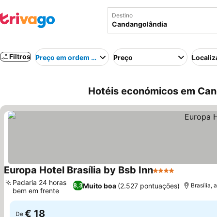
Destino
Filtros
Preço em ordem crescente
Preço
Localiz
Hotéis económicos em Cand
Europa Hotel Brasília by Bsb Inn
4 Estrelas
Ver preços
Padaria 24 horas
Muito boa
(2.527 pontuações)
8,3
Brasília,
bem em frente
Ver preços
€ 18
De