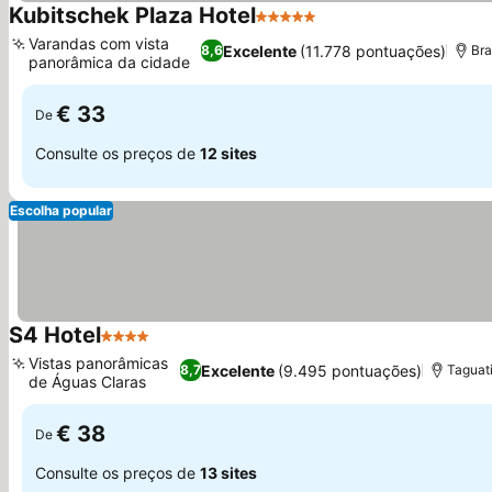
Kubitschek Plaza Hotel
5 Estrelas
Ver preços
Varandas com vista
Excelente
(11.778 pontuações)
8,6
Bra
panorâmica da cidade
Ver preços
€ 33
De
Consulte os preços de
12 sites
Escolha popular
S4 Hotel
4 Estrelas
Ver preços
Vistas panorâmicas
Excelente
(9.495 pontuações)
8,7
Taguat
de Águas Claras
Ver preços
€ 38
De
Consulte os preços de
13 sites