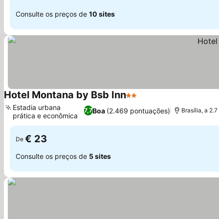
Consulte os preços de
10 sites
Hotel Montana by Bsb Inn
2 Estrelas
Ver preços
Estadia urbana
Boa
(2.469 pontuações)
7,7
Brasília, a 2
prática e econômica
Ver preços
€ 23
De
Consulte os preços de
5 sites