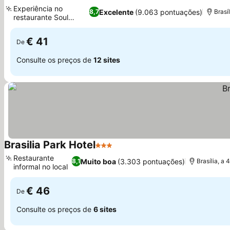
4 Estrelas
Ver preços
Experiência no
Excelente
(9.063 pontuações)
8,7
Brasí
restaurante Soul
Ver preços
Garden
€ 41
De
Consulte os preços de
12 sites
Brasilia Park Hotel
3 Estrelas
Ver preços
Restaurante
Muito boa
(3.303 pontuações)
8,1
Brasília, a
informal no local
Ver preços
€ 46
De
Consulte os preços de
6 sites