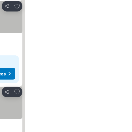
Adicionar aos favoritos
Partilhar
ços
Adicionar aos favoritos
Partilhar