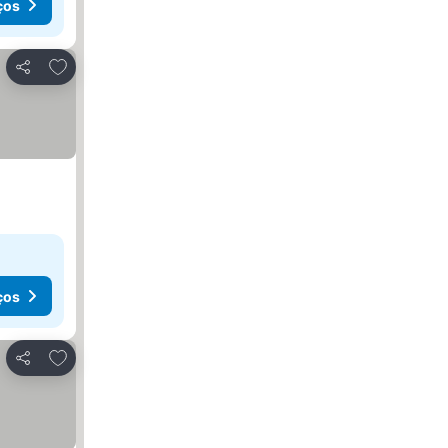
ços
Adicionar aos favoritos
Partilhar
ços
Adicionar aos favoritos
Partilhar