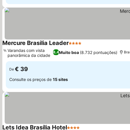
Mercure Brasilia Leader
4 Estrelas
Ver preços
Varandas com vista
Muito boa
(8.732 pontuações)
8,4
Bra
panorâmica da cidade
Ver preços
€ 39
De
Consulte os preços de
15 sites
Lets Idea Brasília Hotel