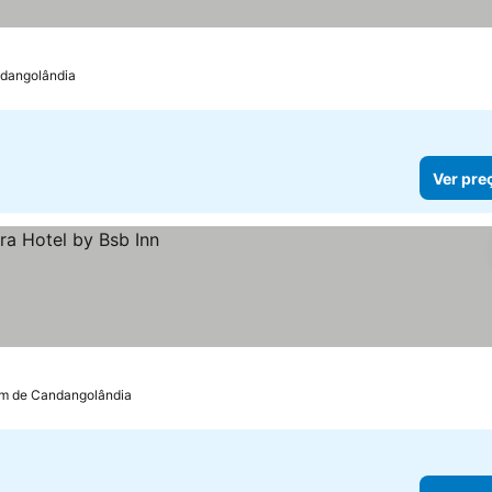
andangolândia
Ver pre
 km de Candangolândia