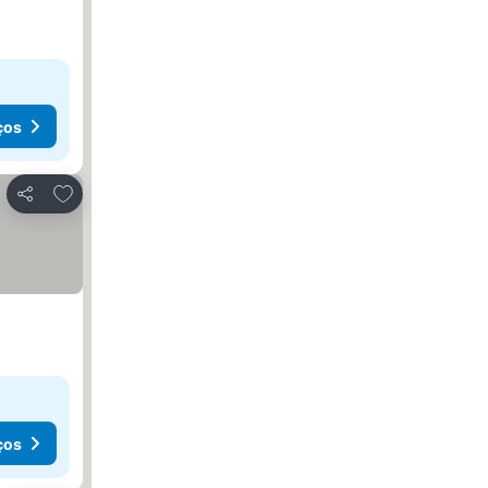
ços
Adicionar aos favoritos
Partilhar
ços