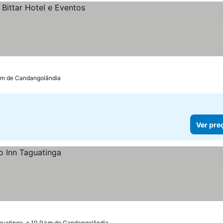
0 km de Candangolândia
Ver pre
guatinga, a 10.9 km de Candangolândia