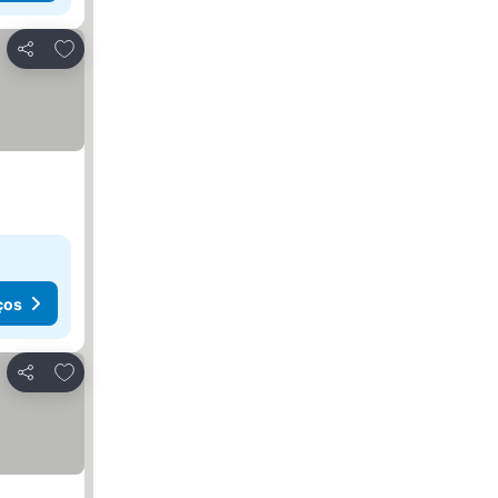
Adicionar aos favoritos
Partilhar
ços
Adicionar aos favoritos
Partilhar