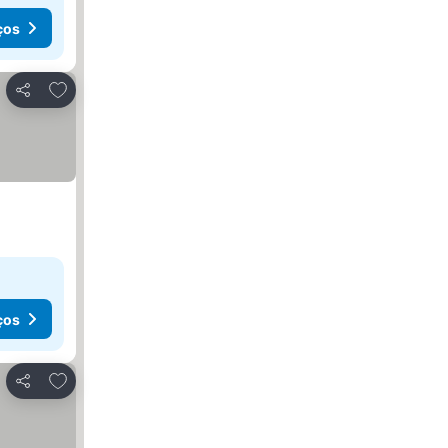
ços
Adicionar aos favoritos
Partilhar
ços
Adicionar aos favoritos
Partilhar