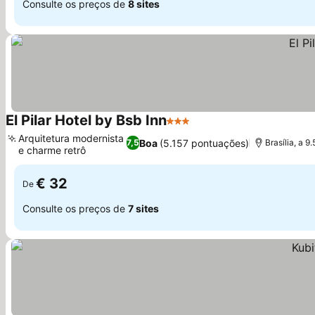
Consulte os preços de
8 sites
El Pilar Hotel by Bsb Inn
3 Estrelas
Ver preços
Arquitetura modernista
Boa
(5.157 pontuações)
7,5
Brasília, a 
e charme retrô
Ver preços
€ 32
De
Consulte os preços de
7 sites