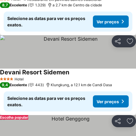
3 Estrelas
8,7
Excelente
1.329
a 2.7 km de Centro da cidade
Selecione as datas para ver os preços
Ver preços
exatos.
Partilhar
Ad
Devani Resort Sidemen
Hotel
4 Estrelas
9,4
Excelente
443
Klungkung, a 12.1 km de Candi Dasa
Selecione as datas para ver os preços
Ver preços
exatos.
Escolha popular
Partilhar
Ad