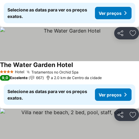
Selecione as datas para ver os preços
Ver preços
exatos.
Partilhar
Ad
The Water Garden Hotel
Hotel
Tratamentos no Orchid Spa
4 Estrelas
9,0
Excelente
667
a 2.0 km de Centro da cidade
Selecione as datas para ver os preços
Ver preços
exatos.
Partilhar
Ad