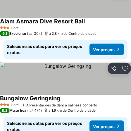
Alam Asmara Dive Resort Bali
Hotel
3 Estrelas
9,1
Excelente
304
a 2.8 km de Centro da cidade
Selecione as datas para ver os preços
Ver preços
exatos.
Partilhar
Ad
Bungalow Geringsing
Hotel
Apresentações de dança balinesa por perto
3 Estrelas
8,2
Muito boa
474
a 1.9 km de Centro da cidade
Selecione as datas para ver os preços
Ver preços
exatos.