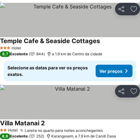
Partilhar
Ad
Temple Cafe & Seaside Cottages
Hotel
3 Estrelas
8,7
Excelente
844
a 1.9 km de Centro da cidade
Selecione as datas para ver os preços
Ver preços
exatos.
Partilhar
Ad
Villa Matanai 2
Hotel
Lareira no quarto para noites aconchegantes
2 Estrelas
8,8
Excelente
252
Karangasem, a 7.9 km de Candi Dasa