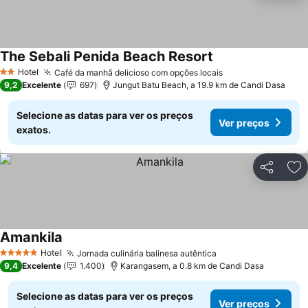
The Sebali Penida Beach Resort
Hotel
Café da manhã delicioso com opções locais
2 Estrelas
9,2
Excelente
697
Jungut Batu Beach, a 19.9 km de Candi Dasa
Selecione as datas para ver os preços
Ver preços
exatos.
Partilhar
Ad
Amankila
Hotel
Jornada culinária balinesa autêntica
5 Estrelas
9,4
Excelente
1.400
Karangasem, a 0.8 km de Candi Dasa
Selecione as datas para ver os preços
Ver preços