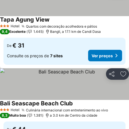
Tapa Agung View
Hotel
Quartos com decoração acolhedora e pátios
3 Estrelas
9,4
Excelente
1.445
Bangli, a 17.1 km de Candi Dasa
€ 31
De
Consulte os preços de
7 sites
Ver preços
Partilhar
Ad
Bali Seascape Beach Club
Hotel
Culinária internacional com entretenimento ao vivo
3 Estrelas
8,3
Muito boa
1.381
a 3.0 km de Centro da cidade