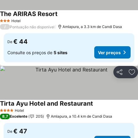
The ARIRAS Resort
Hotel
3 Estrelas
/
Amlapura, a 3.3 km de Candi Dasa
Pontuação não disponível
€ 44
De
Consulte os preços de
5 sites
Ver preços
Partilhar
Ad
Tirta Ayu Hotel and Restaurant
Hotel
4 Estrelas
8,7
Excelente
205
Amlapura, a 10.4 km de Candi Dasa
€ 47
De