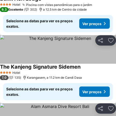
Hotel
Piscina com vistas panorâmicas para o jardim
4 Estrelas
9,3
Excelente
302
a 12.5 km de Centro da cidade
Selecione as datas para ver os preços
Ver preços
exatos.
Partilhar
Ad
The Kanjeng Signature Sidemen
Hotel
4 Estrelas
7,0
135
Karangasem, a 11.2 km de Candi Dasa
Selecione as datas para ver os preços
Ver preços
exatos.
Partilhar
Ad