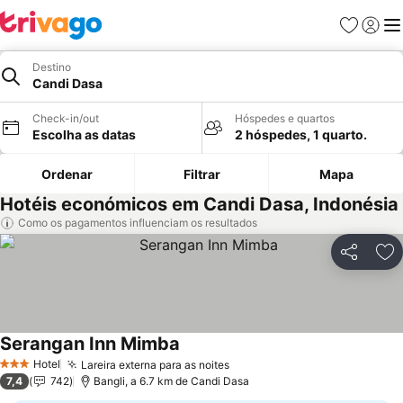
Favoritos
Iniciar
Me
Destino
Candi Dasa
Check-in/out
Hóspedes e quartos
Escolha as datas
2 hóspedes, 1 quarto.
Ordenar
Filtrar
Mapa
Hotéis económicos em Candi Dasa, Indonésia
Como os pagamentos influenciam os resultados
Partilhar
Ad
Serangan Inn Mimba
Hotel
Lareira externa para as noites
3 Estrelas
7,4
742
Bangli, a 6.7 km de Candi Dasa