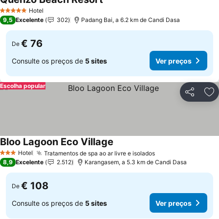
Hotel
5 Estrelas
9,5
Excelente
302
Padang Bai, a 6.2 km de Candi Dasa
€ 76
De
Consulte os preços de
5 sites
Ver preços
Escolha popular
Partilhar
Ad
Bloo Lagoon Eco Village
Hotel
Tratamentos de spa ao ar livre e isolados
3 Estrelas
8,9
Excelente
2.512
Karangasem, a 5.3 km de Candi Dasa
€ 108
De
Consulte os preços de
5 sites
Ver preços