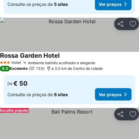
Consulte os preços de
5 sites
Ver preços
Partilhar
Ad
Rossa Garden Hotel
Hotel
Ambiente balinês acolhedor e elegante
3 Estrelas
9,0
Excelente
733
a 3.0 km de Centro da cidade
€ 50
De
Consulte os preços de
6 sites
Ver preços
Escolha popular
Partilhar
Ad