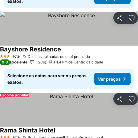
exatos.
Partilhar
Ad
Bayshore Residence
Hotel
Delícias culinárias de chef premiado
3 Estrelas
9,0
Excelente
1.206
a 1.4 km de Centro da cidade
Selecione as datas para ver os preços
Ver preços
exatos.
Escolha popular
Partilhar
Ad
Rama Shinta Hotel
Hotel
Restaurante em pavilhão balinês tradicional