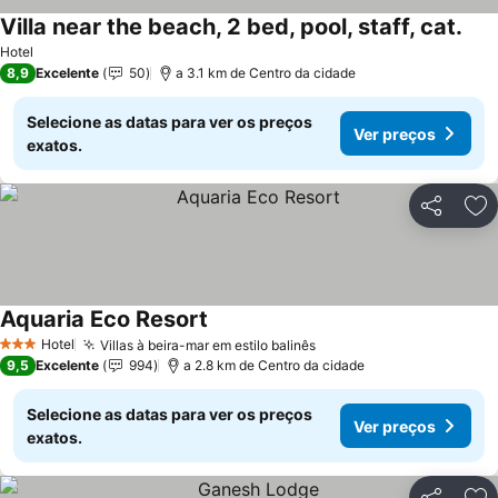
Villa near the beach, 2 bed, pool, staff, cat.
Hotel
8,9
Excelente
50
a 3.1 km de Centro da cidade
Selecione as datas para ver os preços
Ver preços
exatos.
Partilhar
Ad
Aquaria Eco Resort
Hotel
Villas à beira-mar em estilo balinês
3 Estrelas
9,5
Excelente
994
a 2.8 km de Centro da cidade
Selecione as datas para ver os preços
Ver preços
exatos.