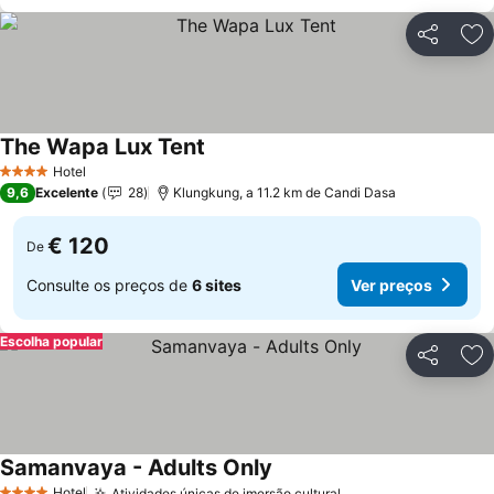
Partilhar
Ad
The Wapa Lux Tent
Hotel
4 Estrelas
9,6
Excelente
28
Klungkung, a 11.2 km de Candi Dasa
€ 120
De
Consulte os preços de
6 sites
Ver preços
Escolha popular
Partilhar
Ad
Samanvaya - Adults Only
Hotel
Atividades únicas de imersão cultural