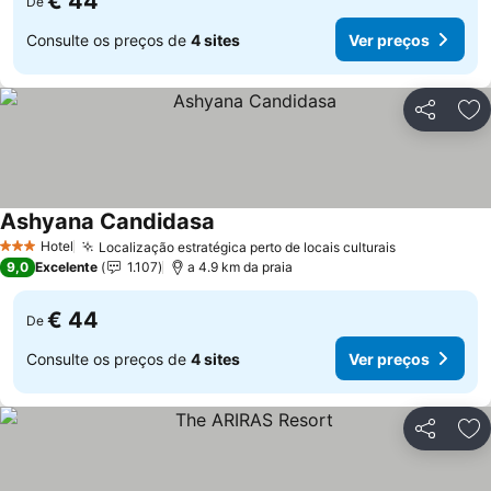
€ 44
De
Consulte os preços de
4 sites
Ver preços
Partilhar
Ad
Ashyana Candidasa
Hotel
Localização estratégica perto de locais culturais
3 Estrelas
9,0
Excelente
1.107
a 4.9 km da praia
€ 44
De
Consulte os preços de
4 sites
Ver preços
Partilhar
Ad