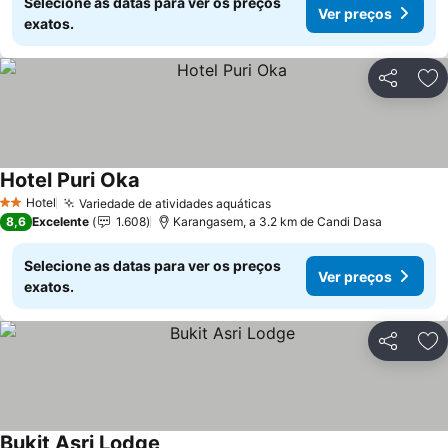
Selecione as datas para ver os preços
Ver preços
exatos.
Partilhar
Ad
Hotel Puri Oka
Hotel
Variedade de atividades aquáticas
2 Estrelas
8,6
Excelente
1.608
Karangasem, a 3.2 km de Candi Dasa
Selecione as datas para ver os preços
Ver preços
exatos.
Partilhar
Ad
Bukit Asri Lodge