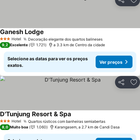
Partilhar
Ad
Ganesh Lodge
Hotel
Decoração elegante dos quartos balineses
3 Estrelas
9,2
Excelente
1.721
a 3.3 km de Centro da cidade
Selecione as datas para ver os preços
Ver preços
exatos.
Partilhar
Ad
D'Tunjung Resort & Spa
Hotel
Quartos rústicos com banheiras semiabertas
3 Estrelas
8,0
Muito boa
1.060
Karangasem, a 2.7 km de Candi Dasa