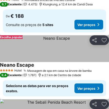
4 Estrelas
9,7
Excelente
4.475
Klungkung, a 12.4 km de Candi Dasa
€ 188
De
Consulte os preços de
5 sites
Ver preços
Escolha popular
Partilhar
Ad
Neano Escape
Hotel
Massagem de spa em casa na árvore de bambu
5 Estrelas
9,4
Excelente
1.787
a 2.1 km de Centro da cidade
Selecione as datas para ver os preços
Ver preços
exatos.
Partilhar
Ad