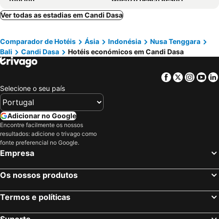
Serangan Inn Mimba
Wiwaka Harmony in Nature
Ver todas as estadias em Candi Dasa
Samanvaya - Adults Only
Alma Nusa Penida
Comparador de Hotéis
Ásia
Indonésia
Nusa Tenggara
Bali
Candi Dasa
Hotéis económicos em Candi Dasa
Facebook
Twitter
Insta
Yo
Selecione o seu país
Adicionar no Google
Encontre facilmente os nossos
resultados: adicione o trivago como
fonte preferencial no Google.
Empresa
Os nossos produtos
Termos e políticas
Suporte