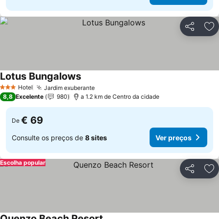
Partilhar
Ad
Lotus Bungalows
Hotel
Jardim exuberante
3 Estrelas
8,8
Excelente
980
a 1.2 km de Centro da cidade
€ 69
De
Consulte os preços de
8 sites
Ver preços
Escolha popular
Partilhar
Ad
Quenzo Beach Resort