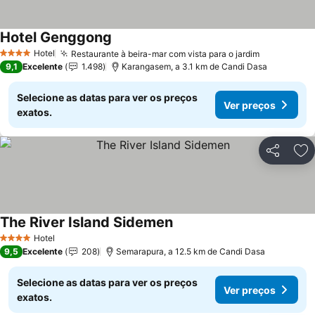
Hotel Genggong
Hotel
Restaurante à beira-mar com vista para o jardim
4 Estrelas
9,1
Excelente
1.498
Karangasem, a 3.1 km de Candi Dasa
Selecione as datas para ver os preços
Ver preços
exatos.
Partilhar
Ad
The River Island Sidemen
Hotel
4 Estrelas
9,5
Excelente
208
Semarapura, a 12.5 km de Candi Dasa
Selecione as datas para ver os preços
Ver preços
exatos.