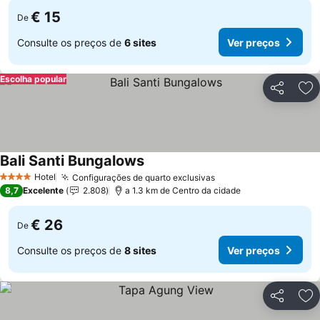
€ 15
De
Consulte os preços de
6 sites
Ver preços
Escolha popular
Partilhar
Ad
Bali Santi Bungalows
Hotel
Configurações de quarto exclusivas
4 Estrelas
8,7
Excelente
2.808
a 1.3 km de Centro da cidade
€ 26
De
Consulte os preços de
8 sites
Ver preços
Partilhar
Ad