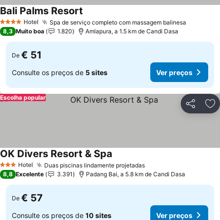
Bali Palms Resort
Hotel
Spa de serviço completo com massagem balinesa
4 Estrelas
8,3
Muito boa
1.820
Amlapura, a 1.5 km de Candi Dasa
€ 51
De
Consulte os preços de
5 sites
Ver preços
Escolha popular
Partilhar
Ad
OK Divers Resort & Spa
Hotel
Duas piscinas lindamente projetadas
3 Estrelas
8,8
Excelente
3.391
Padang Bai, a 5.8 km de Candi Dasa
€ 57
De
Consulte os preços de
10 sites
Ver preços