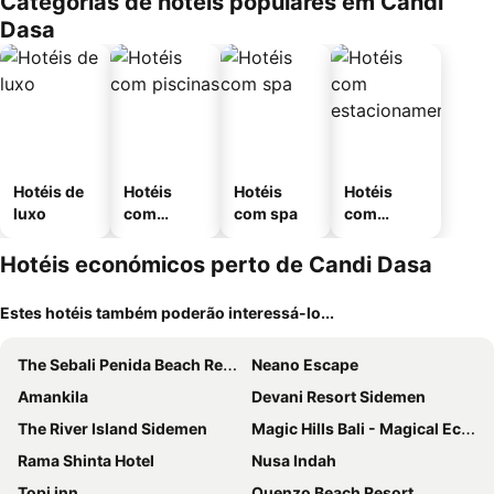
Categorias de hotéis populares em Candi
Dasa
Hotéis de
Hotéis
Hotéis
Hotéis
luxo
com
com spa
com
piscinas
estaciona
mento
Hotéis económicos perto de Candi Dasa
Estes hotéis também poderão interessá-lo...
The Sebali Penida Beach Resort
Neano Escape
Amankila
Devani Resort Sidemen
The River Island Sidemen
Magic Hills Bali - Magical Eco-Luxury Lodge
Rama Shinta Hotel
Nusa Indah
Topi inn
Quenzo Beach Resort