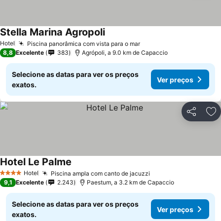
Stella Marina Agropoli
Hotel
Piscina panorâmica com vista para o mar
8,8
Excelente
383
Agrópoli, a 9.0 km de Capaccio
Selecione as datas para ver os preços
Ver preços
exatos.
Partilhar
Ad
Hotel Le Palme
Hotel
Piscina ampla com canto de jacuzzi
4 Estrelas
9,1
Excelente
2.243
Paestum, a 3.2 km de Capaccio
Selecione as datas para ver os preços
Ver preços
exatos.