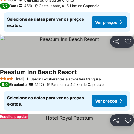
Hotel
Culinária autêntica do Cilento
2 Estrelas
7,7
Boa
456
Castellabate, a 15.1 km de Capaccio
Selecione as datas para ver os preços
Ver preços
exatos.
Partilhar
Ad
Paestum Inn Beach Resort
Hotel
Jardins exuberantes e atmosfera tranquila
4 Estrelas
9,0
Excelente
1.122
Paestum, a 4.2 km de Capaccio
Selecione as datas para ver os preços
Ver preços
exatos.
Escolha popular
Partilhar
Ad