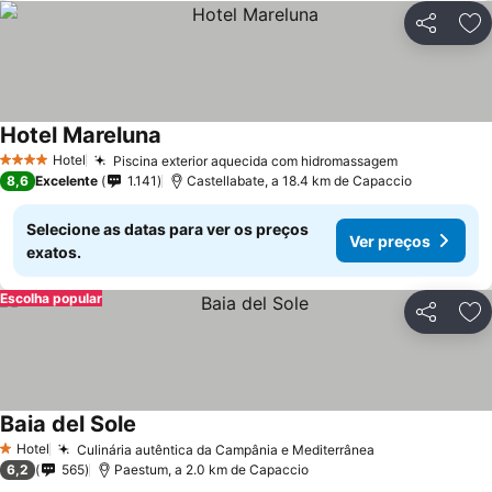
Partilhar
Ad
Hotel Mareluna
Hotel
Piscina exterior aquecida com hidromassagem
4 Estrelas
8,6
Excelente
1.141
Castellabate, a 18.4 km de Capaccio
Selecione as datas para ver os preços
Ver preços
exatos.
Escolha popular
Partilhar
Ad
Baia del Sole
Hotel
Culinária autêntica da Campânia e Mediterrânea
1 Estrelas
6,2
565
Paestum, a 2.0 km de Capaccio