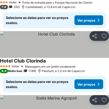
Hotel
Porta de entrada para o Parque Nacional de Cilento
3 Estrelas
7,4
292
Castellabate, a 13.8 km de Capaccio
Selecione as datas para ver os preços
Ver preços
exatos.
Partilhar
Ad
Hotel Club Clorinda
Hotel
Massagens em um jardim exuberante
4 Estrelas
8,4
Muito boa
1.189
Paestum, a 2.3 km de Capaccio
Selecione as datas para ver os preços
Ver preços
exatos.
Partilhar
Ad