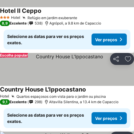
Hotel Il Ceppo
Hotel
Refúgio em jardim exuberante
3 Estrelas
8,9
Excelente
538
Agrópoli, a 9.8 km de Capaccio
Selecione as datas para ver os preços
Ver preços
exatos.
Escolha popular
Partilhar
Ad
Country House L'Ippocastano
Hotel
Quartos espaçosos com vista para o jardim ou piscina
9,1
Excelente
298
Altavilla Silentina, a 13.4 km de Capaccio
Selecione as datas para ver os preços
Ver preços
exatos.