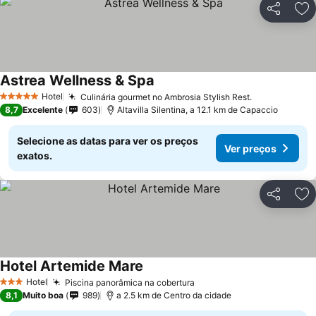
Partilhar
Ad
Astrea Wellness & Spa
Hotel
Culinária gourmet no Ambrosia Stylish Rest.
5 Estrelas
8,7
Excelente
603
Altavilla Silentina, a 12.1 km de Capaccio
Selecione as datas para ver os preços
Ver preços
exatos.
Partilhar
Ad
Hotel Artemide Mare
Hotel
Piscina panorâmica na cobertura
3 Estrelas
8,1
Muito boa
989
a 2.5 km de Centro da cidade