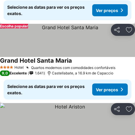
Selecione as datas para ver os preços
Ver preços
exatos.
Escolha popular
Partilhar
Ad
Grand Hotel Santa Maria
Hotel
Quartos modernos com comodidades confortáveis
4 Estrelas
9,0
Excelente
1.641
Castellabate, a 16.9 km de Capaccio
Selecione as datas para ver os preços
Ver preços
exatos.
Partilhar
Ad