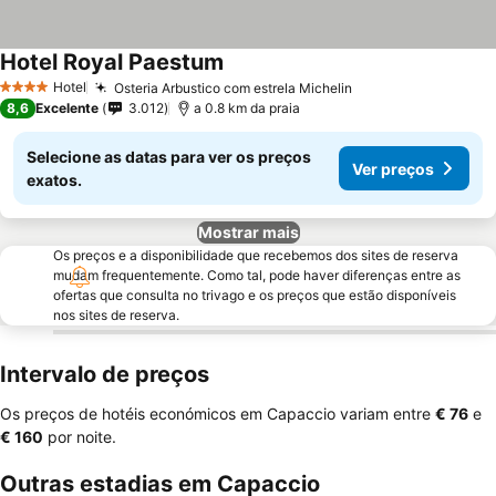
Hotel Royal Paestum
Hotel
Osteria Arbustico com estrela Michelin
4 Estrelas
8,6
Excelente
3.012
a 0.8 km da praia
Selecione as datas para ver os preços
Ver preços
exatos.
Mostrar mais
Os preços e a disponibilidade que recebemos dos sites de reserva
mudam frequentemente. Como tal, pode haver diferenças entre as
ofertas que consulta no trivago e os preços que estão disponíveis
nos sites de reserva.
Intervalo de preços
Os preços de hotéis económicos em Capaccio variam entre
‎€ 76
e
‎€ 160
por noite.
Outras estadias em Capaccio