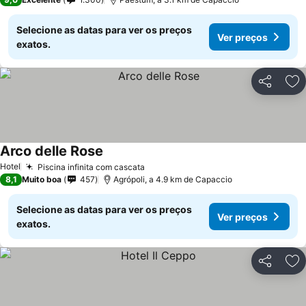
Selecione as datas para ver os preços
Ver preços
exatos.
Partilhar
Ad
Arco delle Rose
Hotel
Piscina infinita com cascata
8,1
Muito boa
457
Agrópoli, a 4.9 km de Capaccio
Selecione as datas para ver os preços
Ver preços
exatos.
Partilhar
Ad