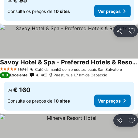
€ 95
De
Consulte os preços de
10 sites
Ver preços
Partilhar
Ad
Savoy Hotel & Spa - Preferred Hotels & Resorts
Hotel
Café da manhã com produtos locais San Salvatore
5 Estrelas
9,0
Excelente
4.146
Paestum, a 1.7 km de Capaccio
€ 160
De
Consulte os preços de
10 sites
Ver preços
Partilhar
Ad