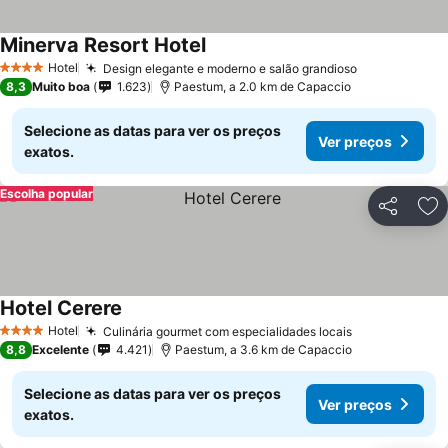
Minerva Resort Hotel
Hotel
Design elegante e moderno e salão grandioso
4 Estrelas
8,3
Muito boa
1.623
Paestum, a 2.0 km de Capaccio
Selecione as datas para ver os preços
Ver preços
exatos.
Escolha popular
Partilhar
Ad
Hotel Cerere
Hotel
Culinária gourmet com especialidades locais
4 Estrelas
8,8
Excelente
4.421
Paestum, a 3.6 km de Capaccio
Selecione as datas para ver os preços
Ver preços
exatos.