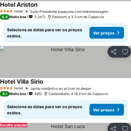
Hotel Ariston
Hotel
Suíte Presidente espaçosa com hidromassagem
4 Estrelas
8,4
Muito boa
3.347
Paestum, a 3.3 km de Capaccio
Selecione as datas para ver os preços
Ver preços
exatos.
Partilhar
Ad
Hotel Villa Sirio
Hotel
Jantar romântico ao ar livre no deque
4 Estrelas
8,1
Muito boa
485
Castellabate, a 16.2 km de Capaccio
Selecione as datas para ver os preços
Ver preços
exatos.
Escolha popular