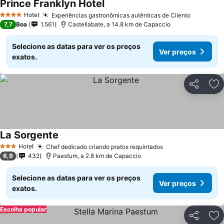
Prince Franklyn Hotel
Hotel
Experiências gastronômicas autênticas de Cilento
4 Estrelas
7,7
Boa
1.561
Castellabate, a 14.8 km de Capaccio
Selecione as datas para ver os preços
Ver preços
exatos.
Partilhar
Ad
La Sorgente
Hotel
Chef dedicado criando pratos requintados
3 Estrelas
6,9
432
Paestum, a 2.8 km de Capaccio
Selecione as datas para ver os preços
Ver preços
exatos.
Escolha popular
Partilhar
Ad