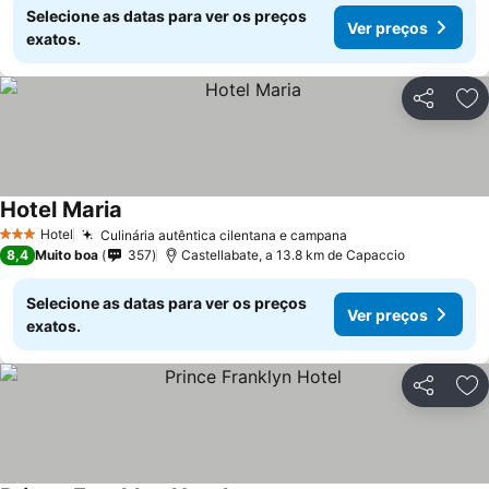
Selecione as datas para ver os preços
Ver preços
exatos.
Partilhar
Ad
Hotel Maria
Hotel
Culinária autêntica cilentana e campana
3 Estrelas
8,4
Muito boa
357
Castellabate, a 13.8 km de Capaccio
Selecione as datas para ver os preços
Ver preços
exatos.
Partilhar
Ad