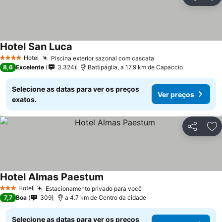
Partilhar
Ad
Hotel San Luca
Hotel
Piscina exterior sazonal com cascata
4 Estrelas
8,6
Excelente
3.324
Battipáglia, a 17.9 km de Capaccio
Selecione as datas para ver os preços
Ver preços
exatos.
Partilhar
Ad
Hotel Almas Paestum
Hotel
Estacionamento privado para você
3 Estrelas
7,7
Boa
309
a 4.7 km de Centro da cidade
Selecione as datas para ver os preços