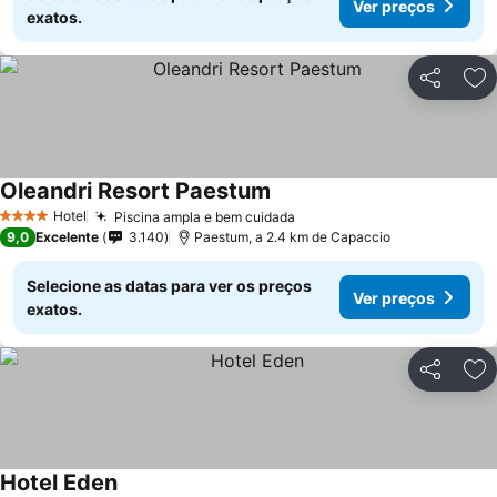
Ver preços
exatos.
Partilhar
Ad
Oleandri Resort Paestum
Hotel
Piscina ampla e bem cuidada
4 Estrelas
9,0
Excelente
3.140
Paestum, a 2.4 km de Capaccio
Selecione as datas para ver os preços
Ver preços
exatos.
Partilhar
Ad
Hotel Eden