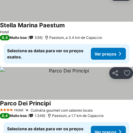
Stella Marina Paestum
Hotel
8,4
Muito boa
536
Paestum, a 3.4 km de Capaccio
Selecione as datas para ver os preços
Ver preços
exatos.
Partilhar
Ad
Parco Dei Principi
Hotel
Culinária gourmet com sabores locais
4 Estrelas
8,4
Muito boa
1.346
Paestum, a 1.7 km de Capaccio
Selecione as datas para ver os preços
Ver preços