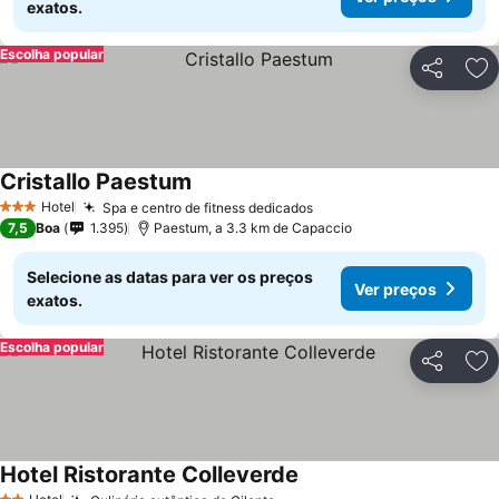
exatos.
Escolha popular
Partilhar
Ad
Cristallo Paestum
Hotel
Spa e centro de fitness dedicados
3 Estrelas
7,5
Boa
1.395
Paestum, a 3.3 km de Capaccio
Selecione as datas para ver os preços
Ver preços
exatos.
Escolha popular
Partilhar
Ad
Hotel Ristorante Colleverde