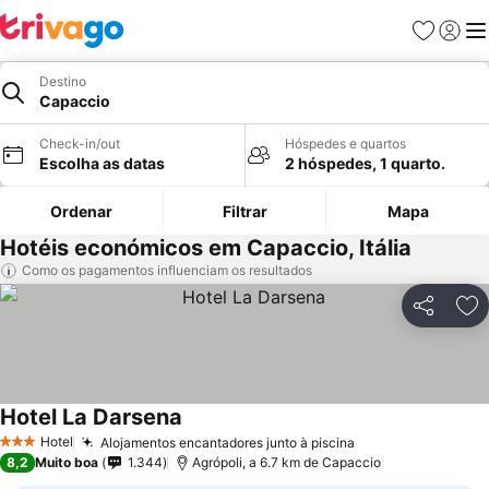
Favoritos
Iniciar
Me
Destino
Capaccio
Check-in/out
Hóspedes e quartos
Escolha as datas
2 hóspedes, 1 quarto.
Ordenar
Filtrar
Mapa
Hotéis económicos em Capaccio, Itália
Como os pagamentos influenciam os resultados
Partilhar
Ad
Hotel La Darsena
Hotel
Alojamentos encantadores junto à piscina
3 Estrelas
8,2
Muito boa
1.344
Agrópoli, a 6.7 km de Capaccio