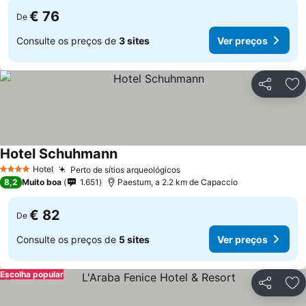
€ 76
De
Consulte os preços de
3 sites
Ver preços
Partilhar
Ad
Hotel Schuhmann
Hotel
Perto de sítios arqueológicos
4 Estrelas
8,2
Muito boa
1.651
Paestum, a 2.2 km de Capaccio
€ 82
De
Consulte os preços de
5 sites
Ver preços
Escolha popular
Partilhar
Ad