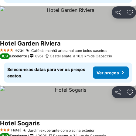
Partilhar
Ad
Hotel Garden Riviera
Hotel
Café da manhã artesanal com bolos caseiros
4 Estrelas
8,9
Excelente
895
Castellabate, a 16.3 km de Capaccio
Selecione as datas para ver os preços
Ver preços
exatos.
Partilhar
Ad
Hotel Sogaris
Hotel
Jardim exuberante com piscina exterior
3 Estrelas
9,0
Excelente
1.300
Paestum, a 3.1 km de Capaccio