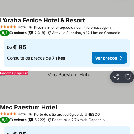
L'Araba Fenice Hotel & Resort
Hotel
Piscina interior aquecida com hidromassagem
5 Estrelas
8,5
Excelente
2.318
Altavilla Silentina, a 12.1 km de Capaccio
€ 85
De
Consulte os preços de
7 sites
Ver preços
Escolha popular
Partilhar
Ad
Mec Paestum Hotel
Hotel
Perto de sítio arqueológico da UNESCO
5 Estrelas
8,8
Excelente
5.222
Paestum, a 2.7 km de Capaccio