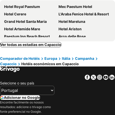
Hotel Royal Paestum
Mec Paestum Hotel
Hotel Cerere
L'Araba Fenice Hotel & Resort
Grand Hotel Santa Maria
Hotel Mareluna
Hotel Artemide Mare
Hotel Ariston
Paestum Inn Beach Resort
Arco delle Rose
Hotel La Darsena
Hotel Il Ceppo
Ver todas as estadias em Capaccio
Country House L'Ippocastano
Casale degli Ulivi Resort
Comparador de Hotéis
Europa
Itália
Campanha
Hotel Le Palme
Vista Veneto
Capaccio
Hotéis económicos em Capaccio
Stella Marina Agropoli
Astrea Wellness & Spa
Hotel Eden
Prince Franklyn Hotel
Facebook
Twitter
Insta
Yo
Hotel Villa Sirio
Palazzo Belmonte
Selecione o seu país
Palazzo Gentilcore
Tavernola - Locanda Di Campagna
Hotel Hermitage
Adicionar no Google
Encontre facilmente os nossos
resultados: adicione o trivago como
fonte preferencial no Google.