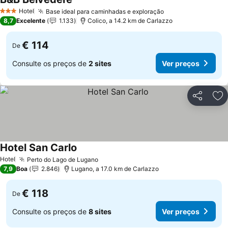
Hotel
Base ideal para caminhadas e exploração
3 Estrelas
8,7
Excelente
1.133
Colico, a 14.2 km de Carlazzo
€ 114
De
Consulte os preços de
2 sites
Ver preços
Partilhar
Ad
Hotel San Carlo
Hotel
Perto do Lago de Lugano
7,9
Boa
2.846
Lugano, a 17.0 km de Carlazzo
€ 118
De
Consulte os preços de
8 sites
Ver preços