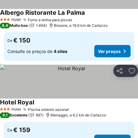
Albergo Ristorante La Palma
Hotel
Forno a lenha para pizzas
3 Estrelas
8,4
Muito boa
1.464
Bissone, a 18.6 km de Carlazzo
€ 150
De
Consulte os preços de
4 sites
Ver preços
Partilhar
Ad
Hotel Royal
Hotel
Piscina exterior sazonal
3 Estrelas
9,1
Excelente
697
Menaggio, a 6.2 km de Carlazzo
€ 159
De