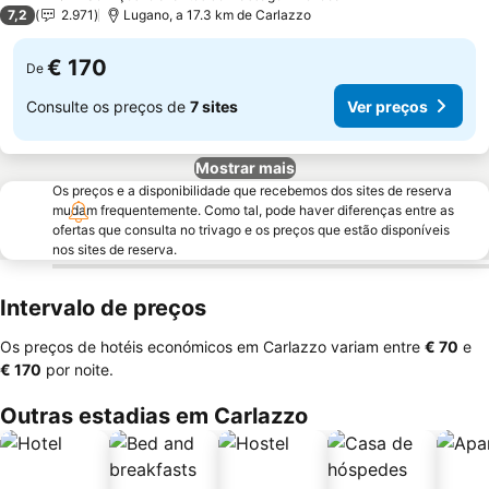
2 Estrelas
7,2
2.971
Lugano, a 17.3 km de Carlazzo
€ 170
De
Consulte os preços de
7 sites
Ver preços
Mostrar mais
Os preços e a disponibilidade que recebemos dos sites de reserva
mudam frequentemente. Como tal, pode haver diferenças entre as
ofertas que consulta no trivago e os preços que estão disponíveis
nos sites de reserva.
Intervalo de preços
Os preços de hotéis económicos em Carlazzo variam entre
‎€ 70
e
‎€ 170
por noite.
Outras estadias em Carlazzo