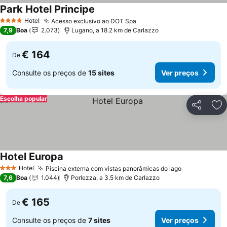
Park Hotel Principe
Hotel
Acesso exclusivo ao DOT Spa
4 Estrelas
7,9
Boa
2.073
Lugano, a 18.2 km de Carlazzo
€ 164
De
Consulte os preços de
15 sites
Ver preços
Escolha popular
Partilhar
Ad
Hotel Europa
Hotel
Piscina externa com vistas panorâmicas do lago
3 Estrelas
7,6
Boa
1.044
Porlezza, a 3.5 km de Carlazzo
€ 165
De
Consulte os preços de
7 sites
Ver preços