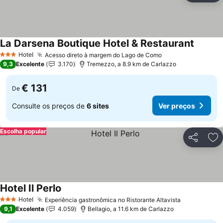
La Darsena Boutique Hotel & Restaurant
Hotel
Acesso direto à margem do Lago de Como
3 Estrelas
9,3
Excelente
3.170
Tremezzo, a 8.9 km de Carlazzo
€ 131
De
Consulte os preços de
6 sites
Ver preços
Escolha popular
Partilhar
Ad
Hotel Il Perlo
Hotel
Experiência gastronômica no Ristorante Altavista
3 Estrelas
9,1
Excelente
4.059
Bellagio, a 11.6 km de Carlazzo