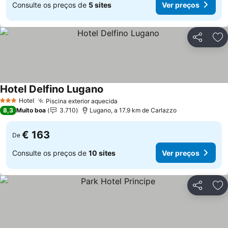
Consulte os preços de
5 sites
Ver preços
Partilhar
Ad
Hotel Delfino Lugano
Hotel
Piscina exterior aquecida
3 Estrelas
8,3
Muito boa
3.710
Lugano, a 17.9 km de Carlazzo
€ 163
De
Consulte os preços de
10 sites
Ver preços
Partilhar
Ad