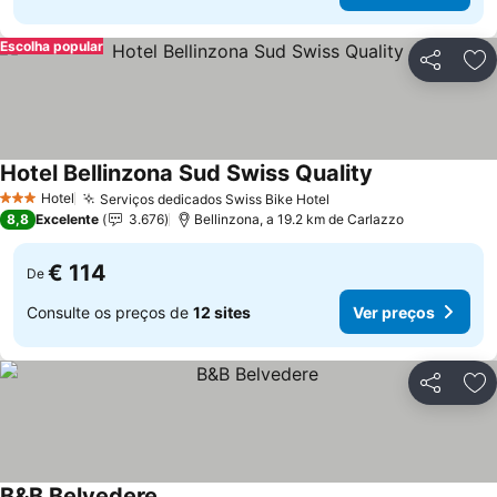
Escolha popular
Partilhar
Ad
Hotel Bellinzona Sud Swiss Quality
Hotel
Serviços dedicados Swiss Bike Hotel
3 Estrelas
8,8
Excelente
3.676
Bellinzona, a 19.2 km de Carlazzo
€ 114
De
Consulte os preços de
12 sites
Ver preços
Partilhar
Ad
B&B Belvedere