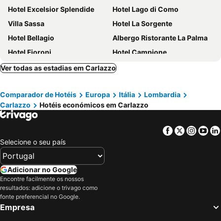
Hotel Excelsior Splendide
Hotel Lago di Como
Villa Sassa
Hotel La Sorgente
Hotel Bellagio
Albergo Ristorante La Palma
Hotel Fioroni
Hotel Campione
Park Hotel Principe
Hotel Garni Corona
Ver todas as estadias em Carlazzo
Il Portichetto
B&B Villa Anita
Comparador de Hotéis
Europa
Itália
Lombardia
Hotel Il Perlo
Grand Hotel Tremezzo
Carlazzo
Hotéis económicos em Carlazzo
Hotel Corte Santa Libera
Hotel Olivedo
Continental Parkhotel
Hotel Delfino Lugano
Facebook
Twitter
Insta
Yo
Crotto Di Gittana
Hotel Royal Victoria
Selecione o seu país
Hotel Funicolare
Hotel Colibrì
Hotel La Peonía
Grand Hotel Villa Serbelloni
Adicionar no Google
Encontre facilmente os nossos
Villa San Fedele
Hotel Il Nibbio
resultados: adicione o trivago como
Grand Hotel Campione
Hotel Vischi
fonte preferencial no Google.
Empresa
Colorado Hotel
Mamma Ciccia