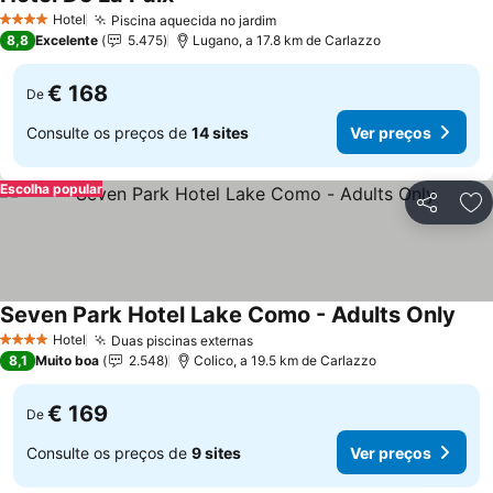
Hotel
Piscina aquecida no jardim
4 Estrelas
8,8
Excelente
5.475
Lugano, a 17.8 km de Carlazzo
€ 168
De
Consulte os preços de
14 sites
Ver preços
Escolha popular
Partilhar
Ad
Seven Park Hotel Lake Como - Adults Only
Hotel
Duas piscinas externas
4 Estrelas
8,1
Muito boa
2.548
Colico, a 19.5 km de Carlazzo
€ 169
De
Consulte os preços de
9 sites
Ver preços