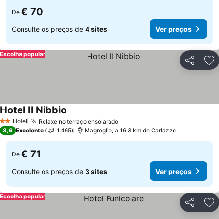
€ 70
De
Consulte os preços de
4 sites
Ver preços
Escolha popular
Partilhar
Ad
Hotel Il Nibbio
Hotel
Relaxe no terraço ensolarado
2 Estrelas
8,6
Excelente
1.465
Magreglio, a 16.3 km de Carlazzo
€ 71
De
Consulte os preços de
3 sites
Ver preços
Escolha popular
Partilhar
Ad