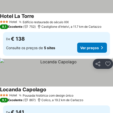
Hotel La Torre
Hotel
Edifício restaurado do século XIX
3 Estrelas
9,1
Excelente
752
Castiglione d'Intelvi, a 11.7 km de Carlazzo
€ 138
De
Consulte os preços de
5 sites
Ver preços
Partilhar
Ad
Locanda Capolago
Hotel
Pousada histórica com design único
3 Estrelas
9,1
Excelente
867
Colico, a 19.2 km de Carlazzo
€ 141
De