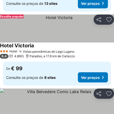
Consulte os preços de
13 sites
Ver preços
Escolha popular
Partilhar
Ad
Hotel Victoria
Hotel
Vistas panorâmicas do Lago Lugano
3 Estrelas
6,4
4.860
Paradiso, a 17.6 km de Carlazzo
€ 99
De
Consulte os preços de
8 sites
Ver preços
Partilhar
Ad