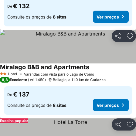
€ 132
De
Consulte os preços de
8 sites
Ver preços
Partilhar
Ad
Miralago B&B and Apartments
Hotel
Varandas com vista para o Lago de Como
2 Estrelas
8,8
Excelente
1.450
Bellagio, a 11.0 km de Carlazzo
€ 137
De
Consulte os preços de
8 sites
Ver preços
Escolha popular
Partilhar
Ad