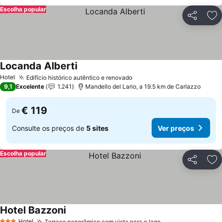
Escolha popular
Partilhar
Ad
Locanda Alberti
Hotel
Edifício histórico autêntico e renovado
9,1
Excelente
1.241
Mandello del Lario, a 19.5 km de Carlazzo
€ 119
De
Consulte os preços de
5 sites
Ver preços
Escolha popular
Partilhar
Ad
Hotel Bazzoni
Hotel
Terraço panorâmico com vista para o lago