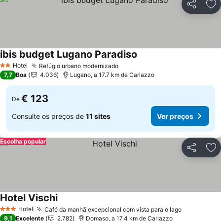
Partilhar
Ad
ibis budget Lugano Paradiso
Hotel
Refúgio urbano modernizado
2 Estrelas
7,7
Boa
4.036
Lugano, a 17.7 km de Carlazzo
€ 123
De
Consulte os preços de
11 sites
Ver preços
Escolha popular
Partilhar
Ad
Hotel Vischi
Hotel
Café da manhã excepcional com vista para o lago
3 Estrelas
9,1
Excelente
2.782
Domaso, a 17.4 km de Carlazzo