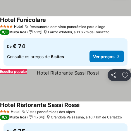
Hotel Funicolare
Hotel
Restaurante com vista panorâmica para o lago
4 Estrelas
8,3
Muito boa
912
Lanzo d'Intelvi, a 11.6 km de Carlazzo
€ 74
De
Consulte os preços de
5 sites
Ver preços
Escolha popular
Partilhar
Ad
Hotel Ristorante Sassi Rossi
Hotel
Vistas panorâmicas dos Alpes
3 Estrelas
8,2
Muito boa
1.764
Crandola Valsassina, a 16.7 km de Carlazzo