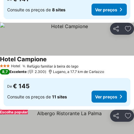
Consulte os preços de
8 sites
Ver preços
Partilhar
Ad
Hotel Campione
Hotel
Refúgio familiar à beira do lago
3 Estrelas
8,7
Excelente
2.300
Lugano, a 17.7 km de Carlazzo
€ 145
De
Consulte os preços de
11 sites
Ver preços
Escolha popular
Partilhar
Ad