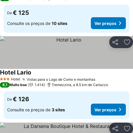
€ 125
De
Consulte os preços de
10 sites
Ver preços
Partilhar
Ad
Hotel Lario
Hotel
Vistas para o Lago de Como e montanhas
3 Estrelas
8,1
Muito boa
1.414
Tremezzina, a 8.5 km de Carlazzo
€ 126
De
Consulte os preços de
3 sites
Ver preços
Partilhar
Ad