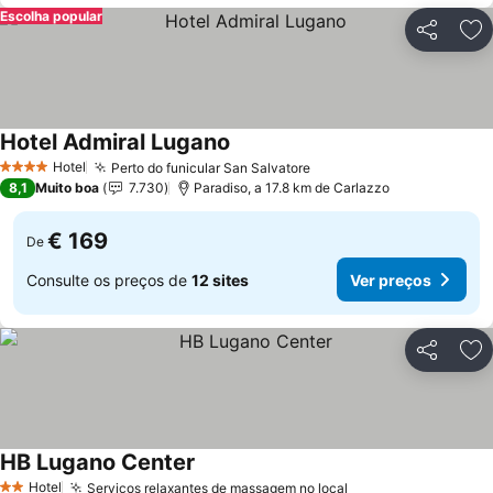
Escolha popular
Partilhar
Ad
Hotel Admiral Lugano
Hotel
Perto do funicular San Salvatore
4 Estrelas
8,1
Muito boa
7.730
Paradiso, a 17.8 km de Carlazzo
€ 169
De
Consulte os preços de
12 sites
Ver preços
Partilhar
Ad
HB Lugano Center
Hotel
Serviços relaxantes de massagem no local