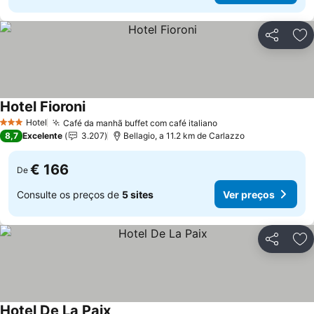
Partilhar
Ad
Hotel Fioroni
Hotel
Café da manhã buffet com café italiano
3 Estrelas
8,7
Excelente
3.207
Bellagio, a 11.2 km de Carlazzo
€ 166
De
Consulte os preços de
5 sites
Ver preços
Partilhar
Ad
Hotel De La Paix