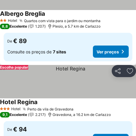
Albergo Breglia
Hotel
Quartos com vista para o jardim ou montanha
2 Estrelas
8,8
Excelente
1.207
Plesio, a 5.7 km de Carlazzo
€ 89
De
Consulte os preços de
7 sites
Ver preços
Escolha popular
Partilhar
Ad
Hotel Regina
Hotel
Perto da vila de Gravedona
3 Estrelas
9,1
Excelente
2.217
Gravedona, a 16.2 km de Carlazzo
€ 94
De