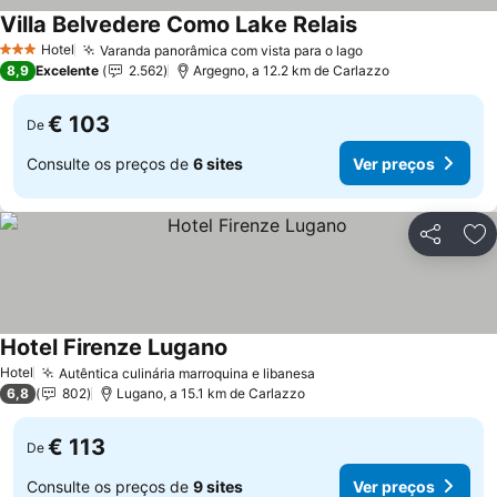
Villa Belvedere Como Lake Relais
Hotel
Varanda panorâmica com vista para o lago
3 Estrelas
8,9
Excelente
2.562
Argegno, a 12.2 km de Carlazzo
€ 103
De
Consulte os preços de
6 sites
Ver preços
Partilhar
Ad
Hotel Firenze Lugano
Hotel
Autêntica culinária marroquina e libanesa
6,8
802
Lugano, a 15.1 km de Carlazzo
€ 113
De
Consulte os preços de
9 sites
Ver preços