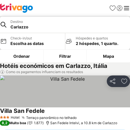
Favoritos
Iniciar
Me
Destino
Carlazzo
Check-in/out
Hóspedes e quartos
Escolha as datas
2 hóspedes, 1 quarto.
Ordenar
Filtrar
Mapa
Hotéis económicos em Carlazzo, Itália
Como os pagamentos influenciam os resultados
Partilhar
Ad
Villa San Fedele
Hotel
Terraço panorâmico no telhado
3 Estrelas
8,2
Muito boa
1.877
San Fedele Intelvi, a 10.8 km de Carlazzo