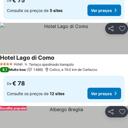
€ 75
De
Consulte os preços de
5 sites
Ver preços
Partilhar
Ad
Hotel Lago di Como
Hotel
Terraço ajardinado tranquilo
4 Estrelas
8,1
Muito boa
1.686
Colico, a 19.0 km de Carlazzo
€ 78
De
Consulte os preços de
12 sites
Ver preços
Escolha popular
Partilhar
Ad