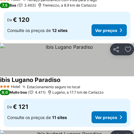
3 Estrelas
7,5
Boa
3.463
Tremezzo, a 8.9 km de Carlazzo
€ 120
De
Consulte os preços de
12 sites
Ver preços
Partilhar
Ad
ibis Lugano Paradiso
Hotel
Estacionamento seguro no local
3 Estrelas
8,0
Muito boa
4.411
Lugano, a 17.7 km de Carlazzo
€ 121
De
Consulte os preços de
11 sites
Ver preços