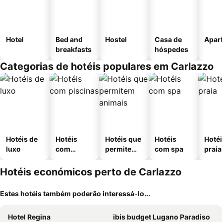
Hotel
Bed and
Hostel
Casa de
Apar
breakfasts
hóspedes
Categorias de hotéis populares em Carlazzo
Hotéis de
Hotéis
Hotéis que
Hotéis
Hotéi
luxo
com
permitem
com spa
praia
piscinas
animais
Hotéis económicos perto de Carlazzo
Estes hotéis também poderão interessá-lo...
Hotel Regina
ibis budget Lugano Paradiso