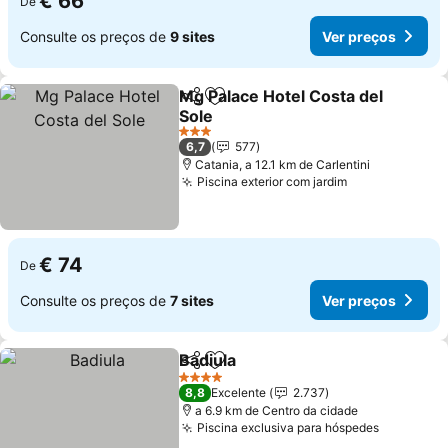
€ 66
De
Consulte os preços de
9 sites
Ver preços
Mg Palace Hotel Costa del
Partilhar
Adicionar aos favoritos
Sole
3 Estrelas
6,7
577
Catania, a 12.1 km de Carlentini
Piscina exterior com jardim
€ 74
De
Consulte os preços de
7 sites
Ver preços
Badiula
Partilhar
Adicionar aos favoritos
4 Estrelas
8,8
Excelente
2.737
a 6.9 km de Centro da cidade
Piscina exclusiva para hóspedes