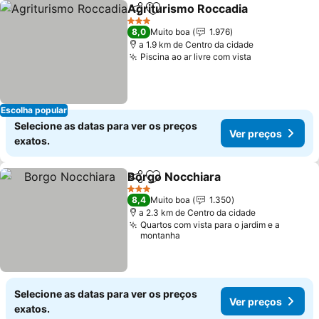
Agriturismo Roccadia
Partilhar
Adicionar aos favoritos
3 Estrelas
8,0
Muito boa
1.976
a 1.9 km de Centro da cidade
Piscina ao ar livre com vista
Escolha popular
Selecione as datas para ver os preços
Ver preços
exatos.
Borgo Nocchiara
Partilhar
Adicionar aos favoritos
3 Estrelas
8,4
Muito boa
1.350
a 2.3 km de Centro da cidade
Quartos com vista para o jardim e a
montanha
Selecione as datas para ver os preços
Ver preços
exatos.