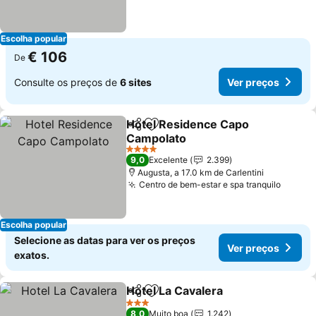
Escolha popular
€ 106
De
Consulte os preços de
6 sites
Ver preços
Hotel Residence Capo
Partilhar
Adicionar aos favoritos
Campolato
4 Estrelas
9,0
Excelente
2.399
Augusta, a 17.0 km de Carlentini
Centro de bem-estar e spa tranquilo
Escolha popular
Selecione as datas para ver os preços
Ver preços
exatos.
Hotel La Cavalera
Partilhar
Adicionar aos favoritos
3 Estrelas
8,0
Muito boa
1.242