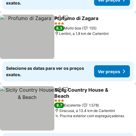
exatos.
Profumo di Zagara
Partilhar
Adicionar aos favoritos
3 Estrelas
8,3
Muito boa
155
Lentini, a 1.8 km de Carlentini
Selecione as datas para ver os preços
Ver preços
exatos.
Sicily Country House &
Partilhar
Adicionar aos favoritos
Beach
3 Estrelas
8,7
Excelente
1.578
Siracusa, a 13.4 km de Carlentini
Piscina exterior com espreguiçadeiras