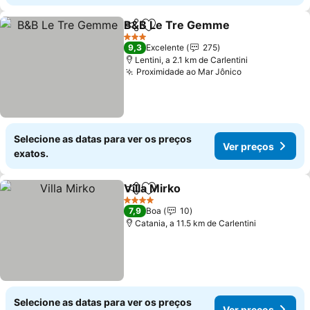
B&B Le Tre Gemme
Partilhar
Adicionar aos favoritos
3 Estrelas
9,3
Excelente
275
Lentini, a 2.1 km de Carlentini
Proximidade ao Mar Jônico
Selecione as datas para ver os preços
Ver preços
exatos.
Villa Mirko
Partilhar
Adicionar aos favoritos
4 Estrelas
7,9
Boa
10
Catania, a 11.5 km de Carlentini
Selecione as datas para ver os preços
Ver preços