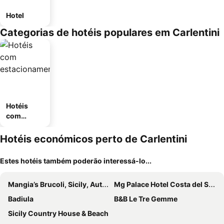
Hotel
Categorias de hotéis populares em Carlentini
Hotéis
com
estaciona
mento
Hotéis económicos perto de Carlentini
Estes hotéis também poderão interessá-lo...
Mangia’s Brucoli, Sicily, Autograph Collection
Mg Palace Hotel Costa del Sole
Badiula
B&B Le Tre Gemme
Sicily Country House & Beach