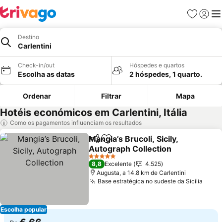
Favoritos
Iniciar
Me
Destino
Carlentini
Check-in/out
Hóspedes e quartos
Escolha as datas
2 hóspedes, 1 quarto.
Ordenar
Filtrar
Mapa
Hotéis económicos em Carlentini, Itália
Como os pagamentos influenciam os resultados
Mangia’s Brucoli, Sicily,
Partilhar
Adicionar aos favoritos
Autograph Collection
5 Estrelas
8,8
Excelente
4.525
Augusta, a 14.8 km de Carlentini
Base estratégica no sudeste da Sicília
Escolha popular