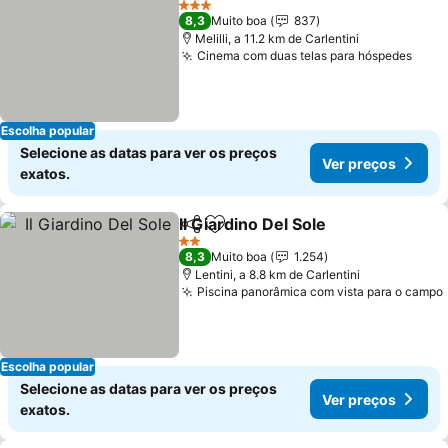
3 Estrelas
8,3
Muito boa
837
Melilli, a 11.2 km de Carlentini
Cinema com duas telas para hóspedes
Escolha popular
Selecione as datas para ver os preços
Ver preços
exatos.
Il Giardino Del Sole
Partilhar
Adicionar aos favoritos
2 Estrelas
8,3
Muito boa
1.254
Lentini, a 8.8 km de Carlentini
Piscina panorâmica com vista para o campo
Escolha popular
Selecione as datas para ver os preços
Ver preços
exatos.