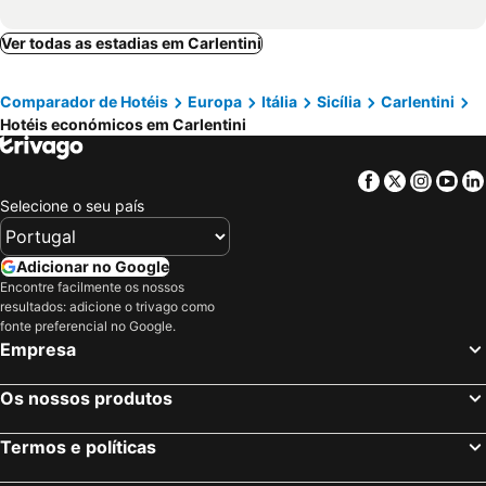
Ver todas as estadias em Carlentini
Comparador de Hotéis
Europa
Itália
Sicília
Carlentini
Hotéis económicos em Carlentini
Facebook
Twitter
Insta
Yo
Selecione o seu país
Adicionar no Google
Encontre facilmente os nossos
resultados: adicione o trivago como
fonte preferencial no Google.
Empresa
Os nossos produtos
Termos e políticas