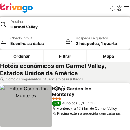
Favoritos
Iniciar
Me
Destino
Carmel Valley
Check-in/out
Hóspedes e quartos
Escolha as datas
2 hóspedes, 1 quarto.
Ordenar
Filtrar
Mapa
Hotéis económicos em Carmel Valley,
Estados Unidos da América
Como os pagamentos influenciam os resultados
Hilton Garden Inn
Partilhar
Adicionar aos favoritos
Monterey
3 Estrelas
8,1
Muito boa
5.121
Monterey, a 17.8 km de Carmel Valley
Piscina externa aquecida com cabanas