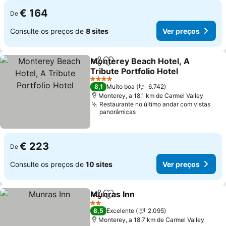
€ 164
De
Consulte os preços de
8 sites
Ver preços
Monterey Beach Hotel, A
Partilhar
Adicionar aos favoritos
Tribute Portfolio Hotel
4 Estrelas
8,1
Muito boa
6.742
Monterey, a 18.1 km de Carmel Valley
Restaurante no último andar com vistas
panorâmicas
€ 223
De
Consulte os preços de
10 sites
Ver preços
Munras Inn
Partilhar
Adicionar aos favoritos
2 Estrelas
8,5
Excelente
2.095
Monterey, a 18.7 km de Carmel Valley