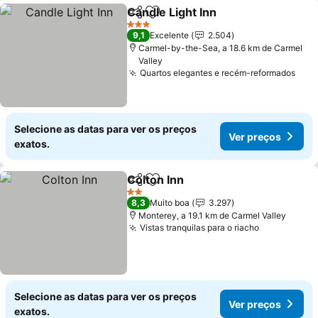
Candle Light Inn
Partilhar
Adicionar aos favoritos
3 Estrelas
9,1
Excelente
2.504
Carmel-by-the-Sea, a 18.6 km de Carmel
Valley
Quartos elegantes e recém-reformados
Selecione as datas para ver os preços
Ver preços
exatos.
Colton Inn
Partilhar
Adicionar aos favoritos
2 Estrelas
8,3
Muito boa
3.297
Monterey, a 19.1 km de Carmel Valley
Vistas tranquilas para o riacho
Selecione as datas para ver os preços
Ver preços
exatos.