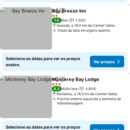
Bay Breeze Inn
Partilhar
Adicionar aos favoritos
2 Estrelas
7,6
Boa
1.320
Seaside, a 18.0 km de Carmel Valley
Vistas da baía em alguns quartos
Selecione as datas para ver os preços
Ver preços
exatos.
Monterey Bay Lodge
Partilhar
Adicionar aos favoritos
3 Estrelas
8,3
Muito boa
4.604
Monterey, a 18.5 km de Carmel Valley
Piscina externa aquecida e banheira de
hidromassagem
Selecione as datas para ver os preços