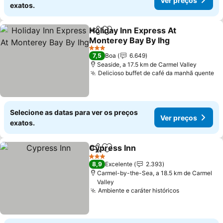
Ver preços
exatos.
Holiday Inn Express At
Partilhar
Adicionar aos favoritos
Monterey Bay By Ihg
3 Estrelas
7,5
Boa
6.649
Seaside, a 17.5 km de Carmel Valley
Delicioso buffet de café da manhã quente
Selecione as datas para ver os preços
Ver preços
exatos.
Cypress Inn
Partilhar
Adicionar aos favoritos
3 Estrelas
8,9
Excelente
2.393
Carmel-by-the-Sea, a 18.5 km de Carmel
Valley
Ambiente e caráter históricos