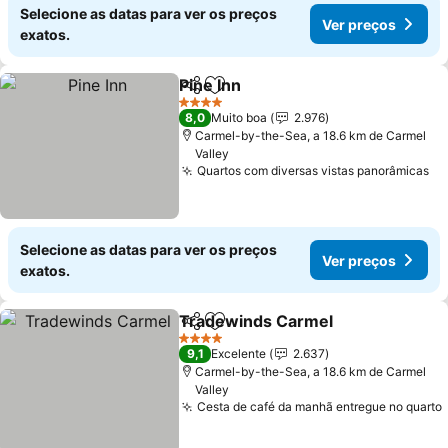
Selecione as datas para ver os preços
Ver preços
exatos.
Pine Inn
Partilhar
Adicionar aos favoritos
4 Estrelas
8,0
Muito boa
2.976
Carmel-by-the-Sea, a 18.6 km de Carmel
Valley
Quartos com diversas vistas panorâmicas
Selecione as datas para ver os preços
Ver preços
exatos.
Tradewinds Carmel
Partilhar
Adicionar aos favoritos
4 Estrelas
9,1
Excelente
2.637
Carmel-by-the-Sea, a 18.6 km de Carmel
Valley
Cesta de café da manhã entregue no quarto