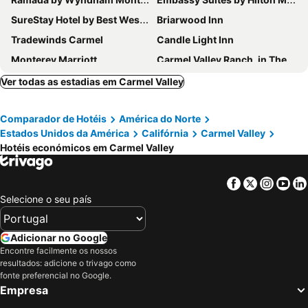
SureStay Hotel by Best Western Seaside Monterey
Briarwood Inn
Tradewinds Carmel
Candle Light Inn
Monterey Marriott
Carmel Valley Ranch, in The Unbound Collection by Hyatt
Carmel Mission Inn
Scottish Fairway Inn
Ver todas as estadias em Carmel Valley
Travelodge by Wyndham Monterey Bay
Monterey Fairgrounds Inn
Comparador de Hotéis
América do Norte
Hilton Garden Inn Monterey
Le Petit Pali at 8th Ave
Estados Unidos da América
Califórnia
Carmel Valley
Coachman's Inn, A Four Sisters Inn
Monterey Bay Lodge
Hotéis económicos em Carmel Valley
Stilwell Hotel
Best Western Carmel's Town House Lodge
Svendsgaard's Inn
La Playa Hotel
Facebook
Twitter
Insta
Yo
Selecione o seu país
Hofsas House Hotel
Lobos Lodge
Colton Inn
Hotel Pacific
Adicionar no Google
Encontre facilmente os nossos
resultados: adicione o trivago como
fonte preferencial no Google.
Empresa