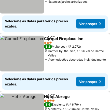
Extensos jardins arborizados
Selecione as datas para ver os preços
Ver preços
exatos.
Carmel Fireplace Inn
Partilhar
Adicionar aos favoritos
3 Estrelas
8,2
Muito boa
2.272
Carmel-by-the-Sea, a 18.6 km de Carmel
Valley
Acomodações decoradas individualmente
Selecione as datas para ver os preços
Ver preços
exatos.
Hotel Abrego
Partilhar
Adicionar aos favoritos
4 Estrelas
8,6
Excelente
6.794
Monterey, a 18.7 km de Carmel Valley