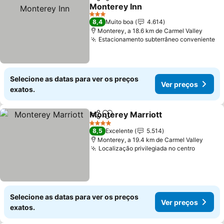
Partilhar
Adicionar aos favoritos
Monterey Inn
3 Estrelas
8,4
Muito boa
4.614
Monterey, a 18.6 km de Carmel Valley
Estacionamento subterrâneo conveniente
Selecione as datas para ver os preços
Ver preços
exatos.
Monterey Marriott
Partilhar
Adicionar aos favoritos
4 Estrelas
8,5
Excelente
5.514
Monterey, a 19.4 km de Carmel Valley
Localização privilegiada no centro
Selecione as datas para ver os preços
Ver preços
exatos.