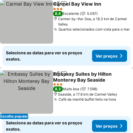
Carmel Bay View Inn
Partilhar
Adicionar aos favoritos
3 Estrelas
8,6
Excelente
5.097
Carmel-by-the-Sea, a 18.3 km de Carmel
Valley
Quartos selecionados com vista para o mar
Selecione as datas para ver os preços
Ver preços
exatos.
Embassy Suites by Hilton
Partilhar
Adicionar aos favoritos
Monterey Bay Seaside
3 Estrelas
8,3
Muito boa
7.598
Seaside, a 17.6 km de Carmel Valley
Café da manhã buffet feito na hora
Escolha popular
Selecione as datas para ver os preços
Ver preços
exatos.