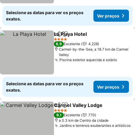
Selecione as datas para ver os preços
Ver preços
exatos.
La Playa Hotel
Partilhar
Adicionar aos favoritos
4 Estrelas
8,9
Excelente
4.228
Carmel-by-the-Sea, a 18.7 km de Carmel
Valley
Piscina exterior aquecida e solário
Selecione as datas para ver os preços
Ver preços
exatos.
Carmel Valley Lodge
Partilhar
Adicionar aos favoritos
4 Estrelas
9,1
Excelente
770
a 0.3 km de Centro da cidade
Jardins e terrenos exuberantes e artísticos