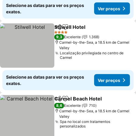
Selecione as datas para ver os preços
Ver preços
exatos.
Stilwell Hotel
Partilhar
Adicionar aos favoritos
4 Estrelas
9,3
Excelente
1.368
Carmel-by-the-Sea, a 18.5 km de Carmel
Valley
Localização privilegiada no centro de
Carmel
Selecione as datas para ver os preços
Ver preços
exatos.
Carmel Beach Hotel
Partilhar
Adicionar aos favoritos
8,6
Excelente
710
Carmel-by-the-Sea, a 18.5 km de Carmel
Valley
Spa no local com tratamentos
personalizados