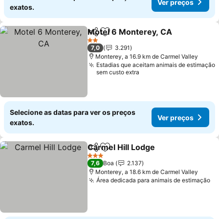
Ver preços
exatos.
Motel 6 Monterey, CA
Partilhar
Adicionar aos favoritos
2 Estrelas
7,0
3.291
Monterey, a 16.9 km de Carmel Valley
Estadias que aceitam animais de estimação
sem custo extra
Selecione as datas para ver os preços
Ver preços
exatos.
Carmel Hill Lodge
Partilhar
Adicionar aos favoritos
3 Estrelas
7,6
Boa
2.137
Monterey, a 18.6 km de Carmel Valley
Área dedicada para animais de estimação