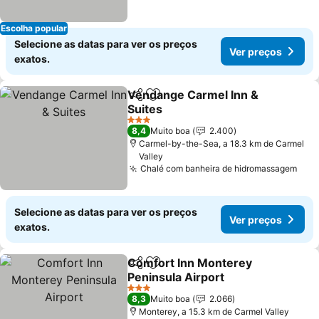
Escolha popular
Selecione as datas para ver os preços
Ver preços
exatos.
Vendange Carmel Inn &
Partilhar
Adicionar aos favoritos
Suites
3 Estrelas
8,4
Muito boa
2.400
Carmel-by-the-Sea, a 18.3 km de Carmel
Valley
Chalé com banheira de hidromassagem
Selecione as datas para ver os preços
Ver preços
exatos.
Comfort Inn Monterey
Partilhar
Adicionar aos favoritos
Peninsula Airport
3 Estrelas
8,3
Muito boa
2.066
Monterey, a 15.3 km de Carmel Valley