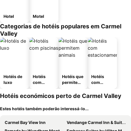
Hotel
Motel
Categorias de hotéis populares em Carmel
Valley
Hotéis de
Hotéis
Hotéis que
Hotéis
luxo
com
permitem
com
piscinas
animais
estaciona
mento
Hotéis económicos perto de Carmel Valley
Estes hotéis também poderão interessá-lo...
Carmel Bay View Inn
Vendange Carmel Inn & Suites
Ramada by Wyndham Monterey
Embassy Suites by Hilton Monterey Bay Seaside