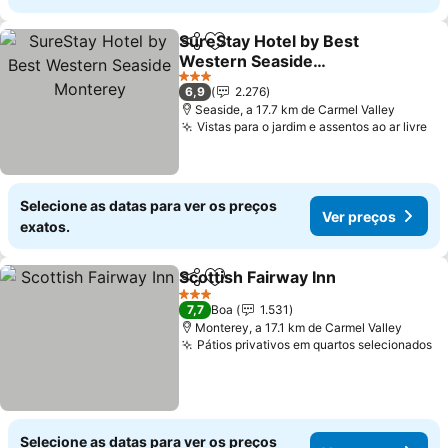
SureStay Hotel by Best
Partilhar
Adicionar aos favoritos
Western Seaside
Monterey
3 Estrelas
6,9
2.276
Seaside, a 17.7 km de Carmel Valley
Vistas para o jardim e assentos ao ar livre
Selecione as datas para ver os preços
Ver preços
exatos.
Scottish Fairway Inn
Partilhar
Adicionar aos favoritos
3 Estrelas
7,7
Boa
1.531
Monterey, a 17.1 km de Carmel Valley
Pátios privativos em quartos selecionados
Selecione as datas para ver os preços