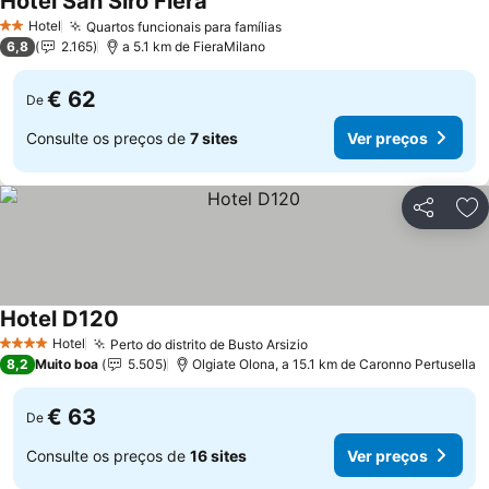
Hotel San Siro Fiera
Ver preços
Hotel
Quartos funcionais para famílias
Ver preços
2 Estrelas
6,8
2.165
a 5.1 km de FieraMilano
€ 62
De
Consulte os preços de
7 sites
Ver preços
Partilhar
Ad
Hotel D120
Ver preços
Hotel
Perto do distrito de Busto Arsizio
Ver preços
4 Estrelas
8,2
Muito boa
5.505
Olgiate Olona, a 15.1 km de Caronno Pertusella
€ 63
De
Consulte os preços de
16 sites
Ver preços