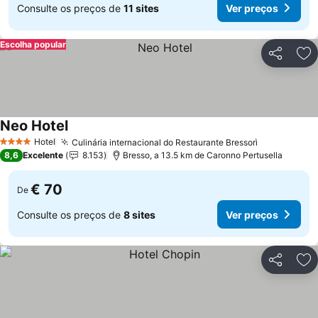
Consulte os preços de
11 sites
Ver preços
Escolha popular
Partilhar
Ad
Neo Hotel
Ver preços
Hotel
Culinária internacional do Restaurante Bressorì
Ver preços
4 Estrelas
8,6
Excelente
8.153
Bresso, a 13.5 km de Caronno Pertusella
€ 70
De
Consulte os preços de
8 sites
Ver preços
Partilhar
Ad