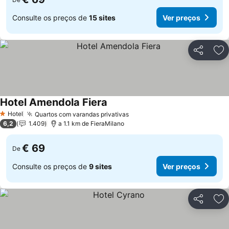
Consulte os preços de
15 sites
Ver preços
Partilhar
Ad
Hotel Amendola Fiera
Ver preços
Hotel
Quartos com varandas privativas
Ver preços
1 Estrelas
6,2
1.409
a 1.1 km de FieraMilano
€ 69
De
Consulte os preços de
9 sites
Ver preços
Partilhar
Ad