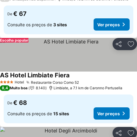
€ 67
De
Consulte os preços de
3 sites
Ver preços
Escolha popular
Partilhar
Ad
AS Hotel Limbiate Fiera
Ver preços
Hotel
Restaurante Corso Como 52
Ver preços
4 Estrelas
8,4
Muito boa
8.140
Limbiate, a 7.1 km de Caronno Pertusella
€ 68
De
Consulte os preços de
15 sites
Ver preços
Partilhar
Ad