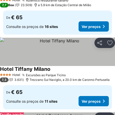
Hotel
Autêntico restaurante italiano
Ver preços
4 Estrelas
7,7
Boa
23.509
a 5.9 km de Estação Central de Milão
€ 65
De
Consulte os preços de
16 sites
Ver preços
Partilhar
Ad
Hotel Tiffany Milano
Ver preços
Hotel
Excursões ao Parque Ticino
Ver preços
4 Estrelas
7,3
3.631
Trezzano Sul Naviglio, a 20.0 km de Caronno Pertusella
€ 65
De
Consulte os preços de
11 sites
Ver preços
Escolha popular