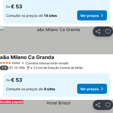
€ 53
De
Consulte os preços de
14 sites
Ver preços
Partilhar
Ad
a&o Milano Ca Granda
Ver preços
Hotel
Culinária internacional versátil
Ver preços
4 Estrelas
7,3
10.789
a 3.5 km de Estação Central de Milão
€ 53
De
Consulte os preços de
9 sites
Ver preços
Escolha popular
Partilhar
Ad