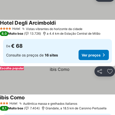
Hotel Degli Arcimboldi
Ver preços
Hotel
Vistas vibrantes do horizonte da cidade
Ver preços
4 Estrelas
8,0
Muito boa
13.726
a 4.4 km de Estação Central de Milão
€ 68
De
Consulte os preços de
16 sites
Ver preços
Escolha popular
Partilhar
Ad
ibis Como
Ver preços
Hotel
Autêntica massa e grelhados italianos
Ver preços
3 Estrelas
8,1
Muito boa
7.404
Grandate, a 18.5 km de Caronno Pertusella