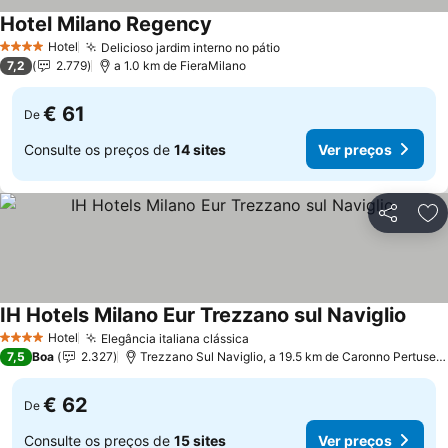
Hotel Milano Regency
Ver preços
Hotel
Delicioso jardim interno no pátio
Ver preços
4 Estrelas
7,2
2.779
a 1.0 km de FieraMilano
€ 61
De
Consulte os preços de
14 sites
Ver preços
Partilhar
Ad
IH Hotels Milano Eur Trezzano sul Naviglio
Ver p
Hotel
Elegância italiana clássica
Ver preços
4 Estrelas
7,5
Boa
2.327
Trezzano Sul Naviglio, a 19.5 km de Caronno Pertusell
€ 62
De
Consulte os preços de
15 sites
Ver preços