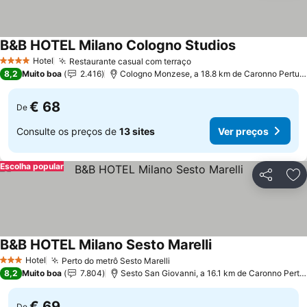
B&B HOTEL Milano Cologno Studios
Ver preços
Hotel
Restaurante casual com terraço
Ver preços
4 Estrelas
8,2
Muito boa
2.416
Cologno Monzese, a 18.8 km de Caronno Pertuse
€ 68
De
Consulte os preços de
13 sites
Ver preços
Escolha popular
Partilhar
Ad
B&B HOTEL Milano Sesto Marelli
Ver preços
Hotel
Perto do metrô Sesto Marelli
Ver preços
3 Estrelas
8,2
Muito boa
7.804
Sesto San Giovanni, a 16.1 km de Caronno Pertus
€ 69
De