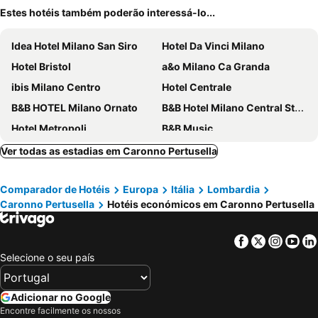
Estes hotéis também poderão interessá-lo...
Idea Hotel Milano San Siro
Hotel Da Vinci Milano
Hotel Bristol
a&o Milano Ca Granda
ibis Milano Centro
Hotel Centrale
B&B HOTEL Milano Ornato
B&B Hotel Milano Central Station
Hotel Metropoli
B&B Music
iH Hotels Milano Gioia
Eurohotel
Ver todas as estadias em Caronno Pertusella
J24 Hotel Milano
Klima Hotel Milano Fiere
Comparador de Hotéis
Europa
Itália
Lombardia
Hotel Berna
Hotel Degli Arcimboldi
Caronno Pertusella
Hotéis económicos em Caronno Pertusella
Meliá Milano
Hotel Raffaello
43 Station Hotel
Hotel Mayorca
Facebook
Twitter
Insta
Yo
Doria Grand Hotel
Best Western The Hub Hotel
Selecione o seu país
Golden Milano Hotel
IH Hotels Milano Centrale
NH Collection Milano Touring
Brunelleschi Hotel
Adicionar no Google
Encontre facilmente os nossos
Acca Palace
Sheraton Milan San Siro