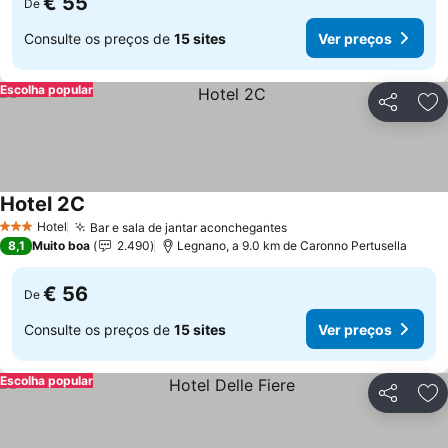
€ 55
De
Consulte os preços de
15 sites
Ver preços
Escolha popular
Partilhar
Ad
Hotel 2C
Ver preços
Hotel
Bar e sala de jantar aconchegantes
Ver preços
3 Estrelas
8,1
Muito boa
2.490
Legnano, a 9.0 km de Caronno Pertusella
€ 56
De
Consulte os preços de
15 sites
Ver preços
Escolha popular
Partilhar
Ad