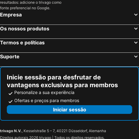
resultados: adicione o trivago como
ibis Styles Milano Centro
Best Western Hotel Madison
fonte preferencial no Google.
Empresa
iH Hotels Milano Lorenteggio
Andreola Central Hotel
Biocity
Hotel Villa Giovanna Milano
Os nossos produtos
The Best Hotel
Casual Eclettico Milano
Termos e políticas
Hotel Galileo
Avani Palazzo Moscova Milan Hotel
Hotel Dateo Milano
Hotel Stradivari
Suporte
Spice Milano
iH Hotels Milano Ambasciatori
NH Collection Milano CityLife
Hotel Eva
Inicie sessão para desfrutar de
Ornato Dependance
Hotel Berlino
vantagens exclusivas para membros
Holiday Inn Milan - Garibaldi Station by IHG
Glam Milano
Personalize a sua experiência
Hotel Vecchia Milano
nhow Milano
Ofertas e preços para membros
Del Ponte
Hotel Mealba
Iniciar sessão
Hotel Cyrano
Malpensa Hostel
Starhotels Grand Milan
Ca' Lina
trivago N.V.
, Kesselstraße 5 – 7, 40221 Düsseldorf, Alemanha
Hotel Della Rotonda
Just Hotel Saronno
Direitos autorais 2026 trivago | Todos os direitos reservados.