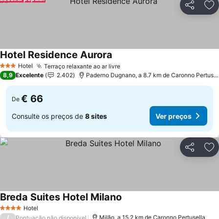
Partilhar
Ad
Hotel Residence Aurora
Ver preços
Hotel
Terraço relaxante ao ar livre
Ver preços
3 Estrelas
8,9
Excelente
2.402
Paderno Dugnano, a 8.7 km de Caronno Pertusel
€ 66
De
Consulte os preços de
8 sites
Ver preços
Partilhar
Ad
Breda Suites Hotel Milano
Ver preços
Hotel
4 Estrelas
/
Milão, a 15.2 km de Caronno Pertusella
Pontuação não disponível