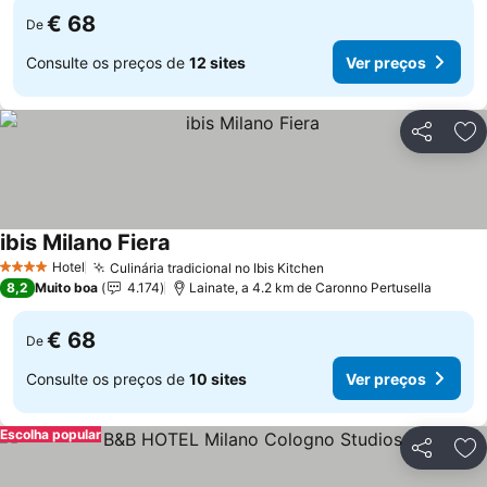
€ 68
De
Consulte os preços de
12 sites
Ver preços
Partilhar
Ad
ibis Milano Fiera
Ver preços
Hotel
Culinária tradicional no Ibis Kitchen
Ver preços
4 Estrelas
8,2
Muito boa
4.174
Lainate, a 4.2 km de Caronno Pertusella
€ 68
De
Consulte os preços de
10 sites
Ver preços
Escolha popular
Partilhar
Ad