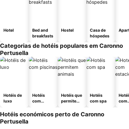
Hotel
Bed and
Hostel
Casa de
Apar
breakfasts
hóspedes
Categorias de hotéis populares em Caronno
Pertusella
Hotéis de
Hotéis
Hotéis que
Hotéis
Hoté
luxo
com
permitem
com spa
com
piscinas
animais
esta
ment
Hotéis económicos perto de Caronno
Pertusella