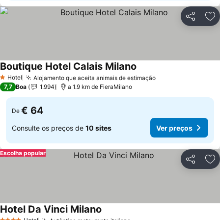
Partilhar
Ad
Boutique Hotel Calais Milano
Ver preços
Hotel
Alojamento que aceita animais de estimação
Ver preços
1 Estrelas
7,7
Boa
1.994
a 1.9 km de FieraMilano
€ 64
De
Consulte os preços de
10 sites
Ver preços
Escolha popular
Partilhar
Ad
Hotel Da Vinci Milano
Ver preços