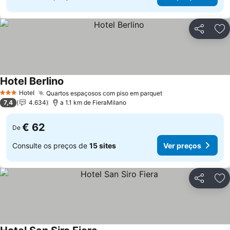
Partilhar
Ad
Hotel Berlino
Ver preços
Hotel
Quartos espaçosos com piso em parquet
Ver preços
3 Estrelas
7,4
4.634
a 1.1 km de FieraMilano
€ 62
De
Consulte os preços de
15 sites
Ver preços
Partilhar
Ad