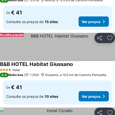
8,3
Muito boa
5.576
Monza, a 15.5 km de Caronno Pertusella
€ 41
De
Consulte os preços de
15 sites
Ver preços
Escolha popular
Partilhar
Ad
B&B HOTEL Habitat Giussano
Ver preços
Hotel
4 Estrelas
8,4
Muito boa
1.354
Giussano, a 15.0 km de Caronno Pertusella
€ 41
De
Consulte os preços de
10 sites
Ver preços