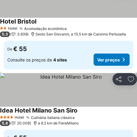
Hotel Bristol
Ver preços
Hotel
Acomodação econômica
Ver preços
2 Estrelas
5,3
3.939
Sesto San Giovanni, a 15.5 km de Caronno Pertusella
€ 55
De
Consulte os preços de
4 sites
Ver preços
Partilhar
Ad
Idea Hotel Milano San Siro
Ver preços
Hotel
Culinária italiana clássica
Ver preços
4 Estrelas
5,8
20.006
a 6.2 km de FieraMilano