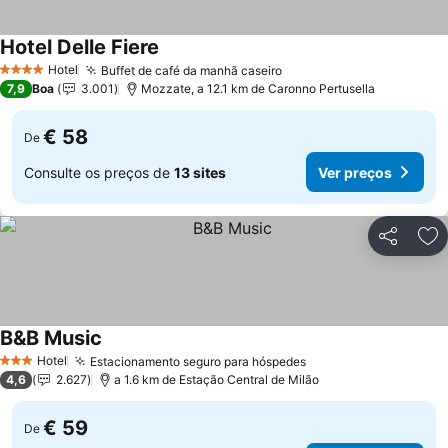
Hotel Delle Fiere
Ver preços
Hotel
Buffet de café da manhã caseiro
Ver preços
4 Estrelas
7,9
Boa
3.001
Mozzate, a 12.1 km de Caronno Pertusella
€ 58
De
Consulte os preços de
13 sites
Ver preços
Partilhar
Ad
B&B Music
Ver preços
Hotel
Estacionamento seguro para hóspedes
Ver preços
3 Estrelas
4,6
2.627
a 1.6 km de Estação Central de Milão
€ 59
De