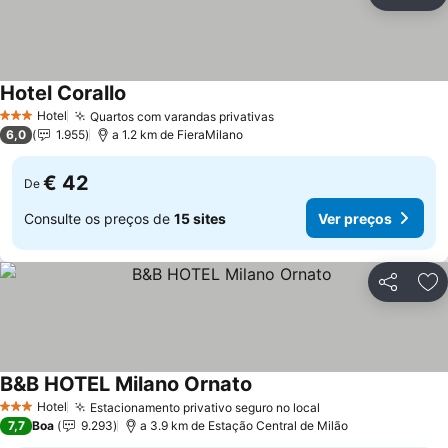
Partilhar
Ad
Hotel Corallo
Ver preços
Hotel
Quartos com varandas privativas
Ver preços
3 Estrelas
6,0
1.955
a 1.2 km de FieraMilano
€ 42
De
Consulte os preços de
15 sites
Ver preços
Partilhar
Ad
B&B HOTEL Milano Ornato
Ver preços
Hotel
Estacionamento privativo seguro no local
Ver preços
3 Estrelas
7,7
Boa
9.293
a 3.9 km de Estação Central de Milão