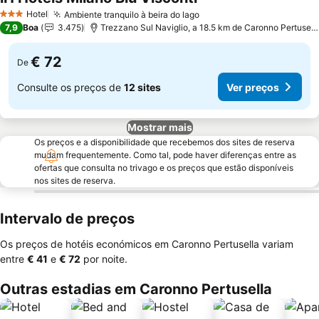
Ver preços
Hotel
Ambiente tranquilo à beira do lago
Ver preços
3 Estrelas
7,9
Boa
3.475
Trezzano Sul Naviglio, a 18.5 km de Caronno Pertusell
€ 72
De
Consulte os preços de
12 sites
Ver preços
Mostrar mais
Os preços e a disponibilidade que recebemos dos sites de reserva
mudam frequentemente. Como tal, pode haver diferenças entre as
ofertas que consulta no trivago e os preços que estão disponíveis
nos sites de reserva.
Intervalo de preços
Os preços de hotéis económicos em Caronno Pertusella variam
entre
‎€ 41
e
‎€ 72
por noite.
Outras estadias em Caronno Pertusella