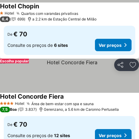
Hotel Chopin
Ver preços
Hotel
Quartos com varandas privativas
Ver preços
1 Estrelas
6,4
699
a 2.2 km de Estação Central de Milão
€ 70
De
Consulte os preços de
6 sites
Ver preços
Escolha popular
Partilhar
Ad
Hotel Concorde Fiera
Ver preços
Hotel
Área de bem-estar com spa e sauna
Ver preços
4 Estrelas
7,5
Boa
3.837
Gerenzano, a 5.6 km de Caronno Pertusella
€ 70
De
Consulte os preços de
12 sites
Ver preços