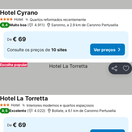
Hotel Cyrano
Ver preços
Hotel
Quartos reformados recentemente
Ver preços
4 Estrelas
8,4
Muito boa
4.911
Saronno, a 2.9 km de Caronno Pertusella
€ 69
De
Consulte os preços de
10 sites
Ver preços
Escolha popular
Partilhar
Ad
Hotel La Torretta
Ver preços
Hotel
Interiores modernos e quartos espaçosos
Ver preços
3 Estrelas
8,5
Excelente
4.022
Bollate, a 6.1 km de Caronno Pertusella
€ 69
De