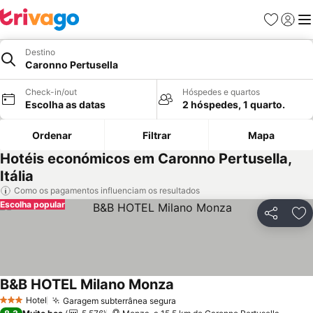
Favoritos
Iniciar
Me
Destino
Caronno Pertusella
Check-in/out
Hóspedes e quartos
Escolha as datas
2 hóspedes, 1 quarto.
Ordenar
Filtrar
Mapa
Hotéis económicos em Caronno Pertusella,
Itália
Como os pagamentos influenciam os resultados
Escolha popular
Partilhar
Ad
B&B HOTEL Milano Monza
Ver preços
Hotel
Garagem subterrânea segura
Ver preços
3 Estrelas