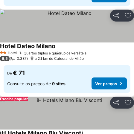
Partilhar
Ad
Hotel Dateo Milano
Ver preços
Hotel
Quartos triplos e quádruplos versáteis
Ver preços
2 Estrelas
6,5
3.387
a 2.1 km de Catedral de Milão
€ 71
De
Consulte os preços de
9 sites
Ver preços
Escolha popular
Partilhar
Ad
iH Hotels Milano Blu Visconti