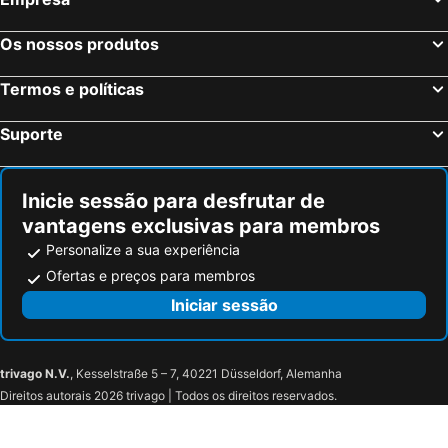
Hotel Campanile Paris Ouest - Chaville
DoubleTree by Hilton Paris Bougival
Mercure Paris Levallois Perret
ibis budget Paris Gennevilliers
Os nossos produtos
Alpha Paris Eiffel by Patrick Hayat
ibis budget Rueil Malmaison
Termos e políticas
Kyriad Paris Ouest - Bezons La Défense
Aparthotel Adagio Access Colombes La Défense
ibis Styles Paris La Defense Courbevoie
Aparthotel Adagio La Defense Kleber
Suporte
Best Western Seine West Hotel
Occidental Paris Levallois
Hôtel D'Anjou
Hotel Armoni
Inicie sessão para desfrutar de
Hotel Atrium by Happyculture
Hôtel Espace Champerret
vantagens exclusivas para membros
Campanile
B&B HOTEL Versailles Le Chesnay
Personalize a sua experiência
Ibis Acheres St Germain En Laye
ibis Styles Poissy Paris
Ofertas e preços para membros
Holiday Inn Express Paris - Poissy By Ihg
hotelF1 Achères Poissy
Iniciar sessão
Citea Access Poissy - Residence Affaires & Tourisme - La Defense & Saint Lazare Less 30 Minutes
Mercure Achères St Germain en Laye
ibis budget Orgeval
ibis budget Chambourcy Saint Germain
trivago N.V.
, Kesselstraße 5 – 7, 40221 Düsseldorf, Alemanha
B&B HOTEL Orgeval
CAZAUDEHORE Hôtel Restaurant Gastronomique Terrasse et Jardins
Direitos autorais 2026 trivago | Todos os direitos reservados.
Campanile NATURE - Saint-Germain-en-Laye
Villa Castoria
Ermitage Des Loges
Hôtel Mercure Paris Ouest Saint Germain