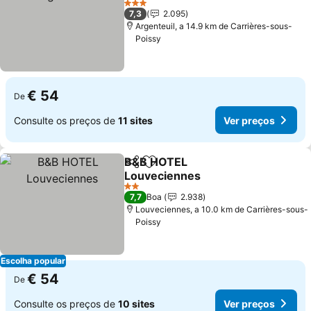
3 Estrelas
7,3
2.095
Argenteuil, a 14.9 km de Carrières-sous-
Poissy
€ 54
De
Consulte os preços de
11 sites
Ver preços
B&B HOTEL
Partilhar
Adicionar aos favoritos
Louveciennes
2 Estrelas
7,7
Boa
2.938
Louveciennes, a 10.0 km de Carrières-sous-
Poissy
Escolha popular
€ 54
De
Consulte os preços de
10 sites
Ver preços