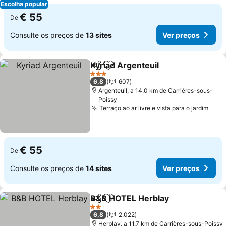
Escolha popular
€ 55
De
Consulte os preços de
13 sites
Ver preços
Kyriad Argenteuil
Partilhar
Adicionar aos favoritos
3 Estrelas
6,8
607
Argenteuil, a 14.0 km de Carrières-sous-
Poissy
Terraço ao ar livre e vista para o jardim
€ 55
De
Consulte os preços de
14 sites
Ver preços
B&B HOTEL Herblay
Partilhar
Adicionar aos favoritos
2 Estrelas
6,8
2.022
Herblay, a 11.7 km de Carrières-sous-Poissy