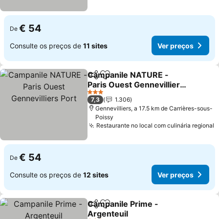
€ 54
De
Consulte os preços de
11 sites
Ver preços
Campanile NATURE -
Partilhar
Adicionar aos favoritos
Paris Ouest Gennevilliers
Port
3 Estrelas
7,3
1.306
Gennevilliers, a 17.5 km de Carrières-sous-
Poissy
Restaurante no local com culinária regional
€ 54
De
Consulte os preços de
12 sites
Ver preços
Campanile Prime -
Partilhar
Adicionar aos favoritos
Argenteuil