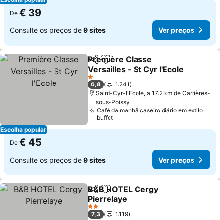
€ 39
De
Consulte os preços de
9 sites
Ver preços
Première Classe
Partilhar
Adicionar aos favoritos
Versailles - St Cyr l'Ecole
1 Estrelas
6,8
1.241
Saint-Cyr-l'Ecole, a 17.2 km de Carrières-
sous-Poissy
Café da manhã caseiro diário em estilo
buffet
Escolha popular
€ 45
De
Consulte os preços de
9 sites
Ver preços
B&B HOTEL Cergy
Partilhar
Adicionar aos favoritos
Pierrelaye
2 Estrelas
7,3
1.119