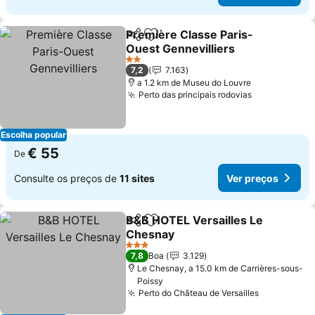
Première Classe Paris-
Partilhar
Adicionar aos favoritos
Ouest Gennevilliers
2 Estrelas
7,2
7.163
a 1.2 km de Museu do Louvre
Perto das principais rodovias
Escolha popular
€ 55
De
Consulte os preços de
11 sites
Ver preços
B&B HOTEL Versailles Le
Partilhar
Adicionar aos favoritos
Chesnay
3 Estrelas
7,8
Boa
3.129
Le Chesnay, a 15.0 km de Carrières-sous-
Poissy
Perto do Château de Versailles