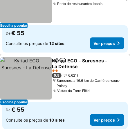
Perto de restaurantes locais
Escolha popular
€ 55
De
Consulte os preços de
12 sites
Ver preços
Kyriad ECO - Suresnes -
Partilhar
Adicionar aos favoritos
La Defense
2 Estrelas
6,8
6.621
Suresnes, a 16.6 km de Carrières-sous-
Poissy
Vistas da Torre Eiffel
Escolha popular
€ 55
De
Consulte os preços de
10 sites
Ver preços