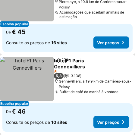
Pierrelaye, a 10.9 km de Carrières-sous-
Poissy
Acomodações que aceitam animais de
estimação
Escolha popular
€ 45
De
Consulte os preços de
16 sites
Ver preços
hotelF1 Paris
Partilhar
Adicionar aos favoritos
Gennevilliers
1 Estrelas
5,8
3.138
Gennevilliers, a 19.9 km de Carrières-sous-
Poissy
Buffet de café da manhã à vontade
Escolha popular
€ 46
De
Consulte os preços de
10 sites
Ver preços