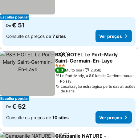
Escolha popular
€ 51
De
Consulte os preços de
7 sites
Ver preços
B&B HOTEL Le Port-Marly
Partilhar
Adicionar aos favoritos
Saint-Germain-En-Laye
3 Estrelas
8,3
Muito boa
2.858
Le Port-Marly, a 8.9 km de Carrières-sous-
Poissy
Localização estratégica perto das atrações
de Paris
Escolha popular
€ 52
De
Consulte os preços de
10 sites
Ver preços
Campanile NATURE -