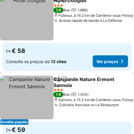
Hotel Douglas
Partilhar
Adicionar aos favoritos
3 Estrelas
7,8
Boa
1.686
Puteaux, a 16.2 km de Carrières-sous-Poissy
Acesso rápido de bonde a La Défense
€ 58
De
Consulte os preços de
12 sites
Ver preços
Campanile Nature Ermont
Partilhar
Adicionar aos favoritos
Sannois
3 Estrelas
7,6
Boa
1.300
Sannois, a 15.3 km de Carrières-sous-Poissy
Culinária francesa no Le Restaurant
Escolha popular
€ 59
De