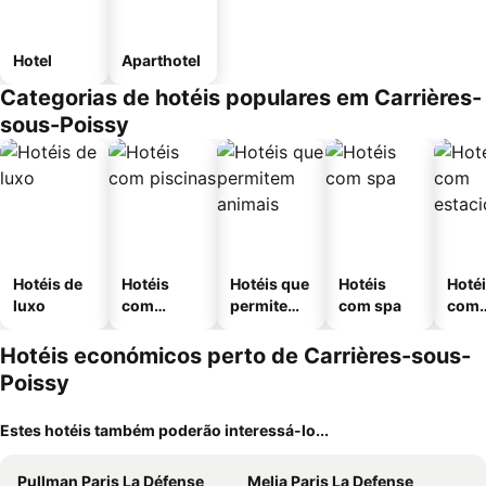
Hotel
Aparthotel
Categorias de hotéis populares em Carrières-
sous-Poissy
Hotéis de
Hotéis
Hotéis que
Hotéis
Hoté
luxo
com
permitem
com spa
com
piscinas
animais
esta
ment
Hotéis económicos perto de Carrières-sous-
Poissy
Estes hotéis também poderão interessá-lo...
Pullman Paris La Défense
Melia Paris La Defense