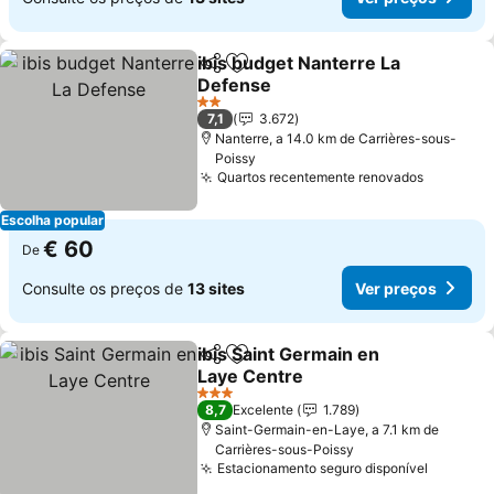
ibis budget Nanterre La
Partilhar
Adicionar aos favoritos
Defense
2 Estrelas
7,1
3.672
Nanterre, a 14.0 km de Carrières-sous-
Poissy
Quartos recentemente renovados
Escolha popular
€ 60
De
Consulte os preços de
13 sites
Ver preços
ibis Saint Germain en
Partilhar
Adicionar aos favoritos
Laye Centre
3 Estrelas
8,7
Excelente
1.789
Saint-Germain-en-Laye, a 7.1 km de
Carrières-sous-Poissy
Estacionamento seguro disponível