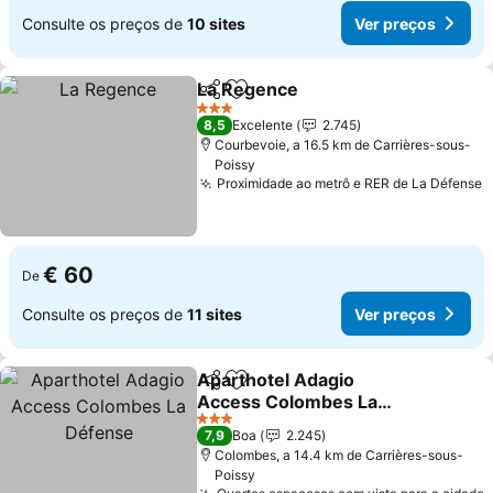
Consulte os preços de
10 sites
Ver preços
La Regence
Partilhar
Adicionar aos favoritos
3 Estrelas
8,5
Excelente
2.745
Courbevoie, a 16.5 km de Carrières-sous-
Poissy
Proximidade ao metrô e RER de La Défense
€ 60
De
Consulte os preços de
11 sites
Ver preços
Aparthotel Adagio
Partilhar
Adicionar aos favoritos
Access Colombes La
Défense
3 Estrelas
7,9
Boa
2.245
Colombes, a 14.4 km de Carrières-sous-
Poissy