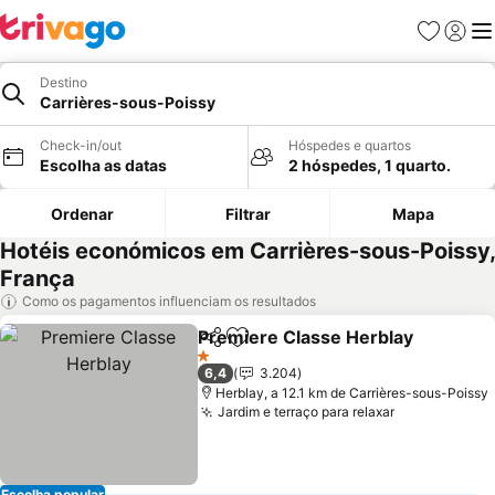
Favoritos
Iniciar
Me
Destino
Carrières-sous-Poissy
Check-in/out
Hóspedes e quartos
Escolha as datas
2 hóspedes, 1 quarto.
Ordenar
Filtrar
Mapa
Hotéis económicos em Carrières-sous-Poissy,
França
Como os pagamentos influenciam os resultados
Premiere Classe Herblay
Partilhar
Adicionar aos favoritos
1 Estrelas
6,4
3.204
Herblay, a 12.1 km de Carrières-sous-Poissy
Jardim e terraço para relaxar
Escolha popular