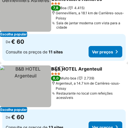
3 Estrelas
7,8
Boa
4.415
Gennevilliers, a 18.1 km de Carrières-sous-
Poissy
Sala de jantar moderna com vista para a
cidade
Escolha popular
€ 60
De
Consulte os preços de
11 sites
Ver preços
B&B HOTEL Argenteuil
Partilhar
Adicionar aos favoritos
3 Estrelas
8,0
Muito boa
2.739
Argenteuil, a 14.7 km de Carrières-sous-
Poissy
Restaurante no local com refeições
acessíveis
Escolha popular
€ 60
De
Consulte os preços de
13 sites
Ver preços