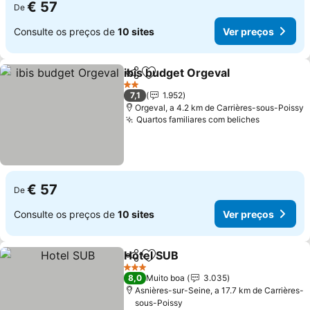
€ 57
De
Consulte os preços de
10 sites
Ver preços
ibis budget Orgeval
Partilhar
Adicionar aos favoritos
2 Estrelas
7,1
1.952
Orgeval, a 4.2 km de Carrières-sous-Poissy
Quartos familiares com beliches
€ 57
De
Consulte os preços de
10 sites
Ver preços
Hotel SUB
Partilhar
Adicionar aos favoritos
3 Estrelas
8,0
Muito boa
3.035
Asnières-sur-Seine, a 17.7 km de Carrières-
sous-Poissy