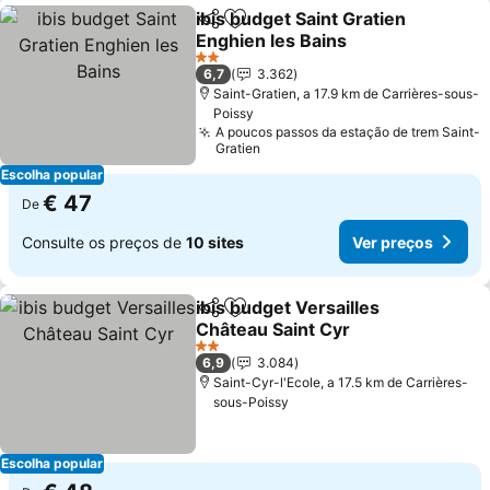
ibis budget Saint Gratien
Partilhar
Adicionar aos favoritos
Enghien les Bains
2 Estrelas
6,7
3.362
Saint-Gratien, a 17.9 km de Carrières-sous-
Poissy
A poucos passos da estação de trem Saint-
Gratien
Escolha popular
€ 47
De
Consulte os preços de
10 sites
Ver preços
ibis budget Versailles
Partilhar
Adicionar aos favoritos
Château Saint Cyr
2 Estrelas
6,9
3.084
Saint-Cyr-l'Ecole, a 17.5 km de Carrières-
sous-Poissy
Escolha popular