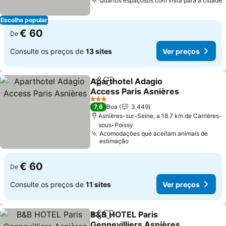
Quartos espaçosos com vista para a cidade
Escolha popular
€ 60
De
Consulte os preços de
13 sites
Ver preços
Aparthotel Adagio
Partilhar
Adicionar aos favoritos
Access Paris Asnières
3 Estrelas
7,6
Boa
3.449
Asnières-sur-Seine, a 18.7 km de Carrières-
sous-Poissy
Acomodações que aceitam animais de
estimação
€ 60
De
Consulte os preços de
11 sites
Ver preços
B&B HOTEL Paris
Partilhar
Adicionar aos favoritos
Gennevilliers Asnières