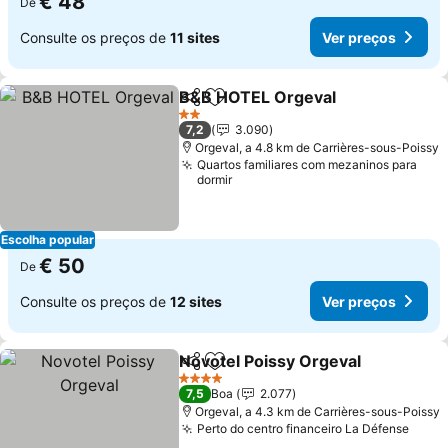
€ 48
De
Consulte os preços de
11 sites
Ver preços
B&B HOTEL Orgeval
Partilhar
Adicionar aos favoritos
2 Estrelas
7,2
3.090
Orgeval, a 4.8 km de Carrières-sous-Poissy
Quartos familiares com mezaninos para
dormir
Escolha popular
€ 50
De
Consulte os preços de
12 sites
Ver preços
Novotel Poissy Orgeval
Partilhar
Adicionar aos favoritos
4 Estrelas
7,5
Boa
2.077
Orgeval, a 4.3 km de Carrières-sous-Poissy
Perto do centro financeiro La Défense