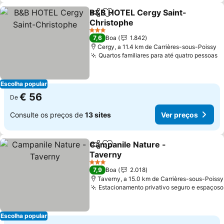
B&B HOTEL Cergy Saint-
Partilhar
Adicionar aos favoritos
Christophe
3 Estrelas
7,6
Boa
1.842
Cergy, a 11.4 km de Carrières-sous-Poissy
Quartos familiares para até quatro pessoas
Escolha popular
€ 56
De
Consulte os preços de
13 sites
Ver preços
Campanile Nature -
Partilhar
Adicionar aos favoritos
Taverny
3 Estrelas
7,9
Boa
2.018
Taverny, a 15.0 km de Carrières-sous-Poissy
Estacionamento privativo seguro e espaçoso
Escolha popular