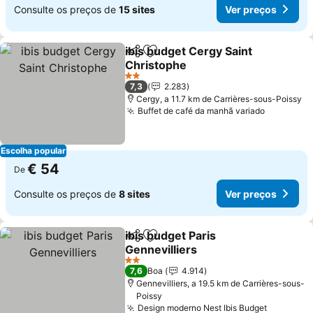
Consulte os preços de
15 sites
Ver preços
ibis budget Cergy Saint
Partilhar
Adicionar aos favoritos
Christophe
2 Estrelas
7,3
2.283
Cergy, a 11.7 km de Carrières-sous-Poissy
Buffet de café da manhã variado
Escolha popular
€ 54
De
Consulte os preços de
8 sites
Ver preços
ibis budget Paris
Partilhar
Adicionar aos favoritos
Gennevilliers
2 Estrelas
7,6
Boa
4.914
Gennevilliers, a 19.5 km de Carrières-sous-
Poissy
Design moderno Nest Ibis Budget