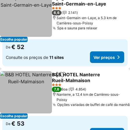
Partilhar
Adicionar aos favoritos
Saint-Germain-en-Laye
3 Estrelas
6,6
2.141
Saint-Germain-en-Laye, a 5.3 km de
Carrières-sous-Poissy
Spa e sauna para relaxar
Escolha popular
€ 52
De
Consulte os preços de
11 sites
Ver preços
B&B HOTEL Nanterre
Partilhar
Adicionar aos favoritos
Rueil-Malmaison
3 Estrelas
7,8
Boa
4.854
Nanterre, a 12.4 km de Carrières-sous-
Poissy
Opções variadas de buffet de café da manhã
Escolha popular
€ 53
De