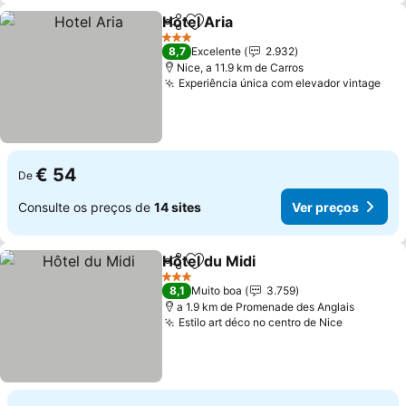
Hotel Aria
Partilhar
Adicionar aos favoritos
Ver preços
3 Estrelas
8,7
Excelente
2.932
Nice, a 11.9 km de Carros
Experiência única com elevador vintage
Ver
€ 54
De
Consulte os preços de
14 sites
Ver preços
Hôtel du Midi
Partilhar
Adicionar aos favoritos
Ver preços
3 Estrelas
8,1
Muito boa
3.759
a 1.9 km de Promenade des Anglais
Estilo art déco no centro de Nice
Ver preç