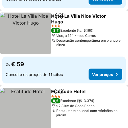
Hotel La Villa Nice Victor
Partilhar
Adicionar aos favoritos
Hugo
Ver preços
3 Estrelas
8,7
Excelente
5.190
Nice, a 12.1 km de Carros
Decoração contemporânea em branco e
cinza
€ 59
De
Consulte os preços de
11 sites
Ver preços
Esatitude Hotel
Partilhar
Adicionar aos favoritos
Ver preços
3 Estrelas
8,6
Excelente
3.374
a 2.8 km de Coco Beach
Restaurante no local com refeições no
jardim