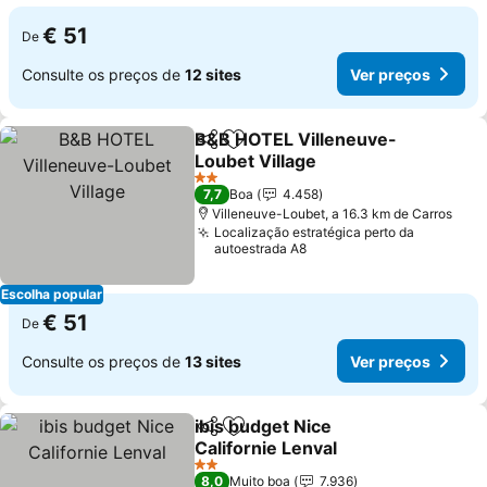
€ 51
De
Consulte os preços de
12 sites
Ver preços
B&B HOTEL Villeneuve-
Partilhar
Adicionar aos favoritos
Loubet Village
Ver preços
2 Estrelas
7,7
Boa
4.458
Villeneuve-Loubet, a 16.3 km de Carros
Localização estratégica perto da
autoestrada A8
Escolha popular
€ 51
De
Consulte os preços de
13 sites
Ver preços
ibis budget Nice
Partilhar
Adicionar aos favoritos
Californie Lenval
Ver preços
2 Estrelas
8,0
Muito boa
7.936