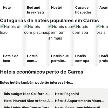
Hotel
Bed and
Hostel
Casa de
Apar
breakfasts
hóspedes
Categorias de hotéis populares em Carros
Hotéis de
Hotéis
Hotéis que
Hotéis
Hotéi
luxo
com
permitem
com spa
praia
piscinas
animais
Hotéis económicos perto de Carros
Estes hotéis também poderão interessá-lo...
ibis budget Nice Californie Lenval
Hotel Paganini
Hotel Novotel Nice Arénas Aéroport
Hôtel & Appartements Monsigny
Ibis Styles Nice Centre Gare
Hotel-Restaurant Isidore Nice Ouest