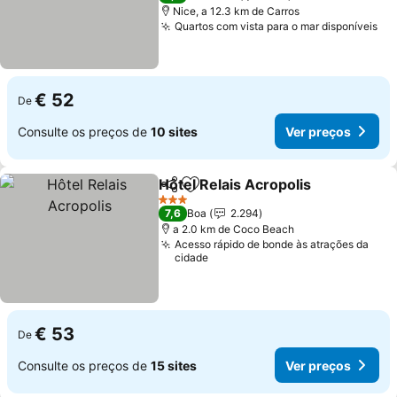
Nice, a 12.3 km de Carros
Quartos com vista para o mar disponíveis
Ve
€ 52
De
Consulte os preços de
10 sites
Ver preços
Hôtel Relais Acropolis
Partilhar
Adicionar aos favoritos
Ver 
3 Estrelas
7,6
Boa
2.294
a 2.0 km de Coco Beach
Acesso rápido de bonde às atrações da
cidade
€ 53
De
Consulte os preços de
15 sites
Ver preços