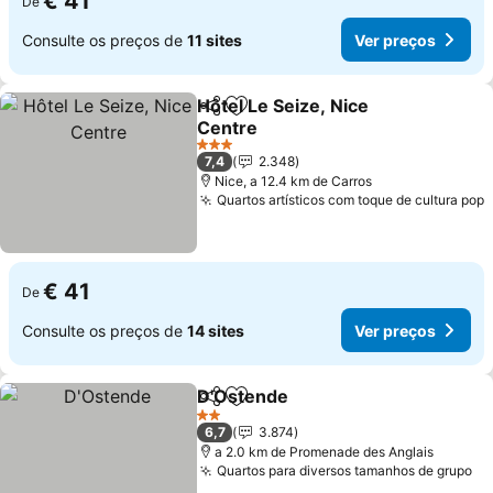
€ 41
De
Consulte os preços de
11 sites
Ver preços
Hôtel Le Seize, Nice
Partilhar
Adicionar aos favoritos
Centre
Ver preços
3 Estrelas
7,4
2.348
Nice, a 12.4 km de Carros
Quartos artísticos com toque de cultura pop
V
€ 41
De
Consulte os preços de
14 sites
Ver preços
D'Ostende
Partilhar
Adicionar aos favoritos
Ver preços
2 Estrelas
6,7
3.874
a 2.0 km de Promenade des Anglais
Quartos para diversos tamanhos de grupo
Ve