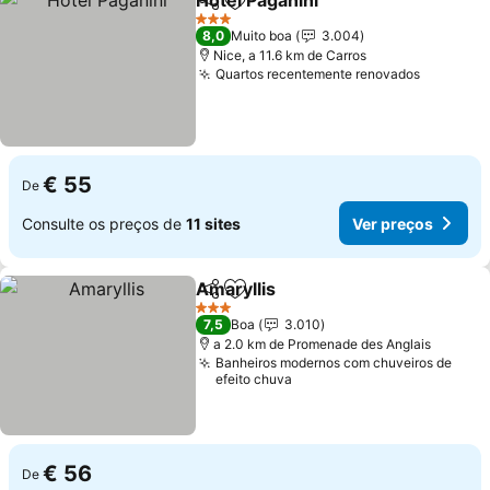
Hotel Paganini
Partilhar
Adicionar aos favoritos
Ver preços
3 Estrelas
8,0
Muito boa
3.004
Nice, a 11.6 km de Carros
Quartos recentemente renovados
Ver pre
€ 55
De
Consulte os preços de
11 sites
Ver preços
Amaryllis
Partilhar
Adicionar aos favoritos
Ver preços
3 Estrelas
7,5
Boa
3.010
a 2.0 km de Promenade des Anglais
Banheiros modernos com chuveiros de
efeito chuva
€ 56
De