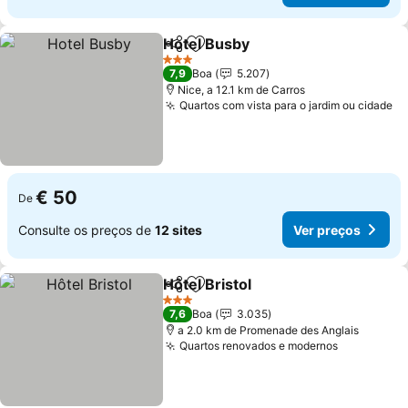
Hotel Busby
Partilhar
Adicionar aos favoritos
Ver preços
3 Estrelas
7,9
Boa
5.207
Nice, a 12.1 km de Carros
Quartos com vista para o jardim ou cidade
Ve
€ 50
De
Consulte os preços de
12 sites
Ver preços
Hôtel Bristol
Partilhar
Adicionar aos favoritos
Ver preços
3 Estrelas
7,6
Boa
3.035
a 2.0 km de Promenade des Anglais
Quartos renovados e modernos
Ver preço