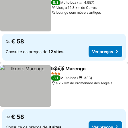
3 Estrelas
8,3
Muito boa
4.957
Nice, a 12.3 km de Carros
Lounge com móveis antigos
Ver preços
€ 58
De
Consulte os preços de
12 sites
Ver preços
Ikonik Marengo
Partilhar
Adicionar aos favoritos
Ver preços
3 Estrelas
8,1
Muito boa
333
a 2.2 km de Promenade des Anglais
€ 58
De
Consulte os preços de
8 sites
Ver preços