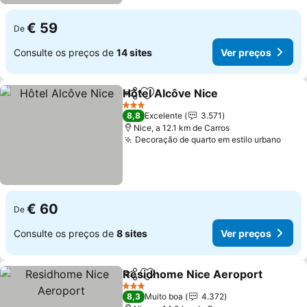
€ 59
De
Consulte os preços de
14 sites
Ver preços
Hôtel Alcôve Nice
Partilhar
Adicionar aos favoritos
Ver preç
3 Estrelas
8,8
Excelente
3.571
Nice, a 12.1 km de Carros
Decoração de quarto em estilo urbano
Ver 
€ 60
De
Consulte os preços de
8 sites
Ver preços
Residhome Nice Aeroport
Partilhar
Adicionar aos favoritos
3 Estrelas
8,3
Muito boa
4.372