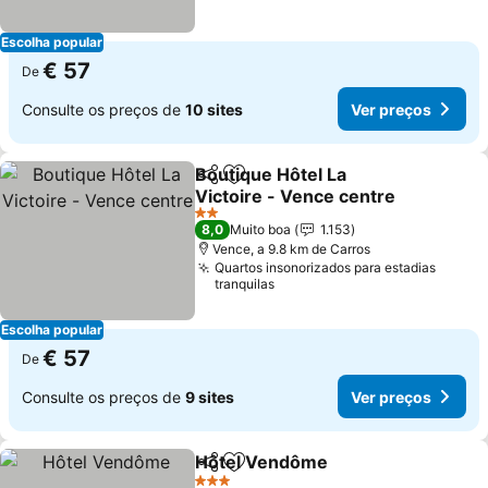
Escolha popular
€ 57
De
Consulte os preços de
10 sites
Ver preços
Boutique Hôtel La
Partilhar
Adicionar aos favoritos
Victoire - Vence centre
Ver preços
2 Estrelas
8,0
Muito boa
1.153
Vence, a 9.8 km de Carros
Quartos insonorizados para estadias
tranquilas
Escolha popular
€ 57
De
Consulte os preços de
9 sites
Ver preços
Hôtel Vendôme
Partilhar
Adicionar aos favoritos
Ver preços