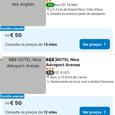
Ver preços
2 Estrelas
7,5
Boa
14.560
a 0.3 km de Airport Nice-Côte d'Azur
Estadia econômica perto do aeroporto
Ver 
Escolha popular
€ 50
De
Consulte os preços de
13 sites
Ver preços
B&B HOTEL Nice
Partilhar
Adicionar aos favoritos
Aéroport Arenas
Ver preços
3 Estrelas
7,4
9.357
Nice, a 13.8 km de Carros
Restaurante no local com culinária francesa
Escolha popular
€ 50
De
Consulte os preços de
12 sites
Ver preços