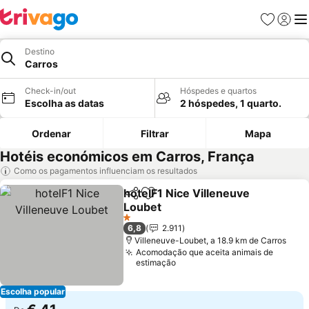
Favoritos
Iniciar
Me
Destino
Carros
Check-in/out
Hóspedes e quartos
Escolha as datas
2 hóspedes, 1 quarto.
Ordenar
Filtrar
Mapa
Hotéis económicos em Carros, França
Como os pagamentos influenciam os resultados
hotelF1 Nice Villeneuve
Partilhar
Adicionar aos favoritos
Loubet
Ver preços
1 Estrelas
6,8
2.911
Villeneuve-Loubet, a 18.9 km de Carros
Acomodação que aceita animais de
estimação
Escolha popular