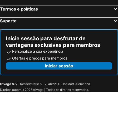
Campanile PRIME - Nice Airport
Hotel De Suède
Termos e políticas
Hotel Suisse
Hôtel Bahia
Hôtel 3* Le Royal - Vacances Bleues
Hotel Ambassador Monaco
Suporte
Hotel Aston La Scala
Mercure Nice Promenade Des Anglais
Sheraton Nice
Hotel du Pin Nice Port
Inicie sessão para desfrutar de
Splendid Hotel & Spa Nice
Holiday Inn Nice-Port St Laurent by IHG
vantagens exclusivas para membros
Hôtel Normandie
Hôtel Le Seize, Nice Centre
Personalize a sua experiência
Hotel Lou Castelet
Promotel
Ofertas e preços para membros
ULVF Le Domaine de l'Olivaie
Avocado Hôtel Restaurant
Iniciar sessão
Hôtel du Baou
Hôtel La Vigneraie
Servotel Saint-Vincent
Hôtel Miramar
trivago N.V.
, Kesselstraße 5 – 7, 40221 Düsseldorf, Alemanha
La Maison du Frene
Boutique Hôtel La Victoire - Vence centre
Direitos autorais 2026 trivago | Todos os direitos reservados.
Hotel La Lubiane
La Villa Roseraie , Hôtel Familial OUVERT TOUTE L'ANNEE
Hotel Diana
Hotel****Spa & Restaurant Cantemerle
Le Floreal
Hotel Villa Rose