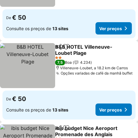
€ 50
De
Consulte os preços de
13 sites
Ver preços
B&B HOTEL Villeneuve-
Partilhar
Adicionar aos favoritos
Loubet Plage
Ver preços
2 Estrelas
7,5
Boa
4.234
Villeneuve-Loubet, a 18.2 km de Carros
Opções variadas de café da manhã buffet
Ve
€ 50
De
Consulte os preços de
13 sites
Ver preços
ibis budget Nice Aeroport
Partilhar
Adicionar aos favoritos
Promenade des Anglais