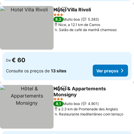
Hotel Villa Rivoli
Partilhar
Adicionar aos favoritos
Ver preço
3 Estrelas
8,2
Muito boa
5.383
Nice, a 12.1 km de Carros
Salão de café da manhã charmoso
Ver pre
€ 60
De
Consulte os preços de
13 sites
Ver preços
Hôtel & Appartements
Partilhar
Adicionar aos favoritos
Monsigny
Ver preços
3 Estrelas
8,1
Muito boa
4.901
a 2.3 km de Promenade des Anglais
Restaurante mediterrâneo com terraço
Ver 