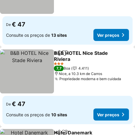
€ 47
De
Consulte os preços de
13 sites
Ver preços
B&B HOTEL Nice Stade
Partilhar
Adicionar aos favoritos
Riviera
Ver preços
3 Estrelas
7,7
Boa
4.411
Nice, a 10.3 km de Carros
Propriedade moderna e bem cuidada
Ver p
€ 47
De
Consulte os preços de
10 sites
Ver preços
Hotel Danemark