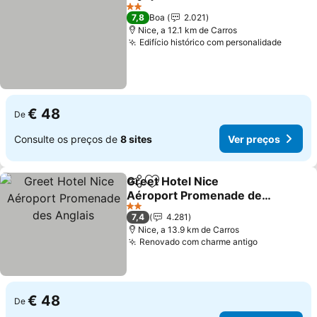
Partilhar
Adicionar aos favoritos
Ver preço
2 Estrelas
7,8
Boa
2.021
Nice, a 12.1 km de Carros
Edifício histórico com personalidade
Ver pr
€ 48
De
Consulte os preços de
8 sites
Ver preços
Greet Hotel Nice
Partilhar
Adicionar aos favoritos
Aéroport Promenade des
Anglais
Ver preços
2 Estrelas
7,4
4.281
Nice, a 13.9 km de Carros
Renovado com charme antigo
Ver preços
€ 48
De