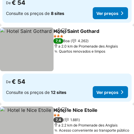
€ 54
De
Consulte os preços de
8 sites
Ver preços
Hotel Saint Gothard
Partilhar
Adicionar aos favoritos
Ver pr
3 Estrelas
7,6
Boa
4.262
a 2.0 km de Promenade des Anglais
Quartos renovados e limpos
Ver preços
€ 54
De
Consulte os preços de
12 sites
Ver preços
Hotel le Nice Etoile
Partilhar
Adicionar aos favoritos
Ver pre
2 Estrelas
7,4
1.881
a 2.2 km de Promenade des Anglais
Acesso conveniente ao transporte público
Ve