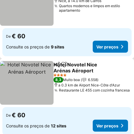
Nice, a 14.0 km de Carros
Quartos modernos e limpos em estilo
apartamento
€ 60
De
Consulte os preços de
9 sites
Ver preços
Hotel Novotel Nice
Partilhar
Adicionar aos favoritos
Arénas Aéroport
Ver preços
4 Estrelas
8,3
Muito boa
6.558
a 0.3 km de Airport Nice-Côte d'Azur
Restaurante LE 455 com cozinha francesa
V
€ 60
De
Consulte os preços de
12 sites
Ver preços