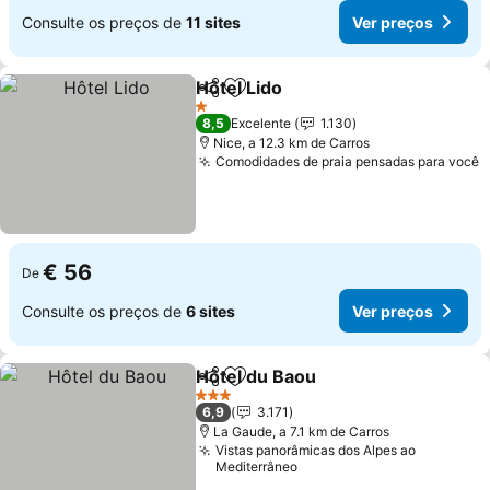
Consulte os preços de
11 sites
Ver preços
Hôtel Lido
Partilhar
Adicionar aos favoritos
Ver preços
1 Estrelas
8,5
Excelente
1.130
Nice, a 12.3 km de Carros
Comodidades de praia pensadas para você
V
€ 56
De
Consulte os preços de
6 sites
Ver preços
Hôtel du Baou
Partilhar
Adicionar aos favoritos
Ver preços
3 Estrelas
6,9
3.171
La Gaude, a 7.1 km de Carros
Vistas panorâmicas dos Alpes ao
Mediterrâneo