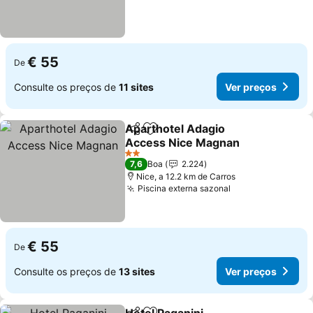
€ 55
De
Consulte os preços de
11 sites
Ver preços
Aparthotel Adagio
Partilhar
Adicionar aos favoritos
Access Nice Magnan
Ver preços
2 Estrelas
7,6
Boa
2.224
Nice, a 12.2 km de Carros
Piscina externa sazonal
Ver preços
€ 55
De
Consulte os preços de
13 sites
Ver preços