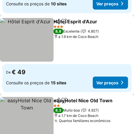
Consulte os preços de
10 sites
Ver preços
Hôtel Esprit d'Azur
Partilhar
Adicionar aos favoritos
Ver pre
3 Estrelas
8,8
Excelente
4.807
a 1.9 km de Coco Beach
€ 49
De
Consulte os preços de
15 sites
Ver preços
easyHotel Nice Old Town
Partilhar
Adicionar aos favoritos
V
2 Estrelas
8,3
Muito boa
4.927
a 1.7 km de Coco Beach
Quartos familiares econômicos
Ver preço