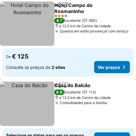
Hotel Campo do
Partilhar
Adicionar aos favoritos
Rosmaninho
Ver preços
4 Estrelas
8,7
Excelente
660
a 12.0 km de Centro da cidade
Quartos em estilo provençal com terraço
Ver
€ 125
De
Consulte os preços de
2 sites
Ver preços
Casa do Balcão
Partilhar
Adicionar aos favoritos
Ver preços
8,9
Excelente
112
a 13.5 km de Centro da cidade
Comodidades para a família
Ver preços
Selecione as datas para ver os preços