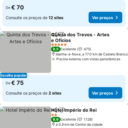
€ 70
De
Consulte os preços de
12 sites
Ver preços
Quinta dos Trevos - Artes
Partilhar
Adicionar aos favoritos
e Ofícios
Ver preços
5 Estrelas
9,5
Excelente
475
Idanha-a-Nova, a 17.0 km de Castelo Branco
Piscina externa com vistas panorâmicas
Ver
Escolha popular
€ 75
De
Consulte os preços de
2 sites
Ver preços
Hotel Império do Rei
Partilhar
Adicionar aos favoritos
Ver p
2 Estrelas
8,6
Excelente
1.128
a 0.9 km de Centro da cidade