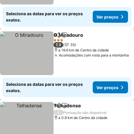
Selecione as datas para ver os preços
Ver preços
exatos.
O Miradouro
Partilhar
Adicionar aos favoritos
Ver preços
3 Estrelas
7,3
35
a 19.6 km de Centro da cidade
Acomodações com vista para a montanha
Ve
Selecione as datas para ver os preços
Ver preços
exatos.
Telhadense
Partilhar
Adicionar aos favoritos
Ver preços
/
Pontuação não disponível
a 0.9 km de Centro da cidade