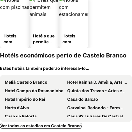
Hotéis
Hotéis que
Hotéis
com
permitem
com
piscinas
animais
estaciona
mento
Hotéis económicos perto de Castelo Branco
Estes hotéis também poderão interessá-lo...
Meliá Castelo Branco
Hotel Rainha D. Amélia, Arts & Leisure
Hotel Campo do Rosmaninho
Quinta dos Trevos - Artes e Ofícios
Hotel Império do Rei
Casa do Balcão
Horta d'Alva
Carvalhal Redondo - Farm House
Casa da Retorta
Casa 92 Lugares De Castraleuca
O Miradouro
Telhadense
Ver todas as estadias em Castelo Branco