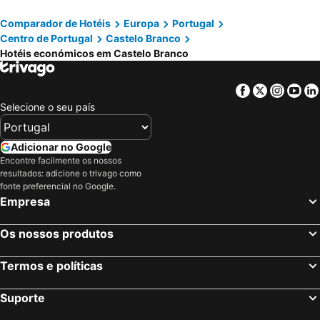
Europa
Terminal
Comparador de Hotéis
Europa
Portugal
Castrum Sentido
Hi – Castelo Branco Youth Hostel
Centro de Portugal
Castelo Branco
Hotéis económicos em Castelo Branco
Facebook
Twitter
Insta
Yo
Selecione o seu país
Adicionar no Google
Encontre facilmente os nossos
resultados: adicione o trivago como
fonte preferencial no Google.
Empresa
Os nossos produtos
Termos e políticas
Suporte