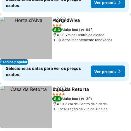
Ver preços
exatos.
Horta d'Alva
Partilhar
Adicionar aos favoritos
Ver preços
3 Estrelas
8,3
Muito boa
942
a 1.0 km de Centro da cidade
Quartos recentemente renovados
Ver pre
Escolha popular
Selecione as datas para ver os preços
Ver preços
exatos.
Casa da Retorta
Partilhar
Adicionar aos favoritos
Ver preço
4 Estrelas
8,4
Muito boa
30
a 10.7 km de Centro da cidade
Localização na vila de Alcains
Ver preço