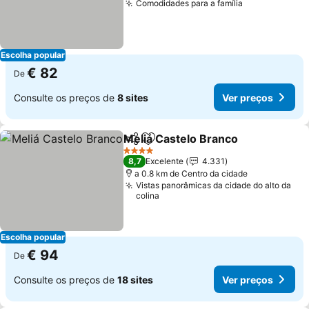
Comodidades para a família
Ver preços
Escolha popular
€ 82
De
Consulte os preços de
8 sites
Ver preços
Meliá Castelo Branco
Partilhar
Adicionar aos favoritos
Ver 
4 Estrelas
8,7
Excelente
4.331
a 0.8 km de Centro da cidade
Vistas panorâmicas da cidade do alto da
colina
Escolha popular
€ 94
De
Consulte os preços de
18 sites
Ver preços