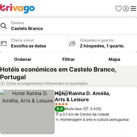
Favoritos
Iniciar
Me
Destino
Castelo Branco
Check-in/out
Hóspedes e quartos
Escolha as datas
2 hóspedes, 1 quarto.
Ordenar
Filtrar
Mapa
Hotéis económicos em Castelo Branco,
Portugal
Como os pagamentos influenciam os resultados
Hotel Rainha D. Amélia,
Partilhar
Adicionar aos favoritos
Arts & Leisure
Ver preços
4 Estrelas
8,0
Muito boa
3.425
a 0.1 km de Centro da cidade
Homenagem à arte e cultura portuguesa
Ver