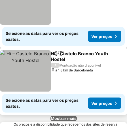
Selecione as datas para ver os preços
Ver preços
exatos.
Hi – Castelo Branco Youth
Partilhar
Adicionar aos favoritos
Hostel
Ver preços
/
Pontuação não disponível
a 1.8 km de Barceloneta
Selecione as datas para ver os preços
Ver preços
exatos.
Mostrar mais
Os preços e a disponibilidade que recebemos dos sites de reserva