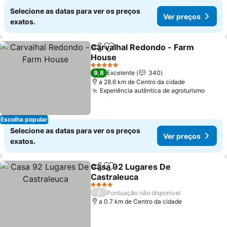
Selecione as datas para ver os preços
Ver preços
exatos.
Carvalhal Redondo - Farm
Partilhar
Adicionar aos favoritos
House
Ver preços
5 Estrelas
9,8
Excelente
340
a 28.6 km de Centro da cidade
Experiência autêntica de agroturismo
Ver p
Escolha popular
Selecione as datas para ver os preços
Ver preços
exatos.
Casa 92 Lugares De
Partilhar
Adicionar aos favoritos
Castraleuca
Ver preços
4 Estrelas
/
Pontuação não disponível
a 0.7 km de Centro da cidade