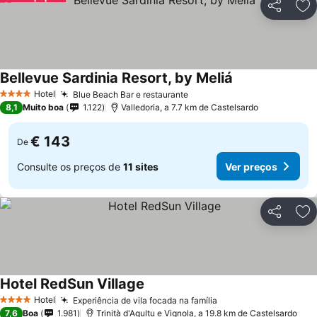
Partilhar
Ad
Bellevue Sardinia Resort, by Meliá
Ver preços
Hotel
Blue Beach Bar e restaurante
Ver preços
4 Estrelas
8,1
Muito boa
1.122
Valledoria, a 7.7 km de Castelsardo
€ 143
De
Consulte os preços de
11 sites
Ver preços
Partilhar
Ad
Hotel RedSun Village
Ver preços
Hotel
Experiência de vila focada na família
Ver preços
4 Estrelas
7,6
Boa
1.981
Trinità d'Agultu e Vignola, a 19.8 km de Castelsardo