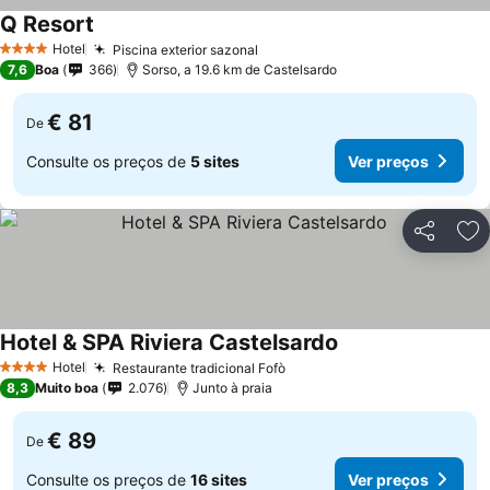
Q Resort
Ver preços
Hotel
Piscina exterior sazonal
Ver preços
4 Estrelas
7,6
Boa
366
Sorso, a 19.6 km de Castelsardo
€ 81
De
Consulte os preços de
5 sites
Ver preços
Partilhar
Ad
Hotel & SPA Riviera Castelsardo
Ver preços
Hotel
Restaurante tradicional Fofò
Ver preços
4 Estrelas
8,3
Muito boa
2.076
Junto à praia
€ 89
De
Consulte os preços de
16 sites
Ver preços