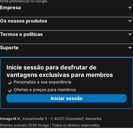
Rocca Doria
Tenute Costadoria (Valle di Cynara)
fonte preferencial no Google.
Empresa
Marana
Hotel Marinedda Thalasso & SPA
La Fattoria
Costa Doria
Os nossos produtos
Residence L'Incanto Attici
L'arcobaleno
Termos e políticas
Hotel La Plage Noire Resort
Resort & SPA Le Dune
Su Arghentu Country Hotel
Horizon Hotel Badesi
Suporte
Borgo Dei Pescatori Vignola Mare
Borgo Isola Rossa
Inicie sessão para desfrutar de
vantagens exclusivas para membros
Personalize a sua experiência
Ofertas e preços para membros
Iniciar sessão
trivago N.V.
, Kesselstraße 5 – 7, 40221 Düsseldorf, Alemanha
Direitos autorais 2026 trivago | Todos os direitos reservados.