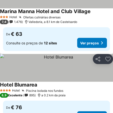
Marina Manna Hotel and Club Village
Ver preços
Hotel
Ofertas culinárias diversas
Ver preços
3 Estrelas
7,4
1.476
Valledoria, a 8.1 km de Castelsardo
€ 63
De
Consulte os preços de
12 sites
Ver preços
Partilhar
Ad
Hotel Blumarea
Ver preços
Hotel
Piscina isolada nos fundos
Ver preços
4 Estrelas
8,9
Excelente
895
a 0.2 km da praia
€ 76
De