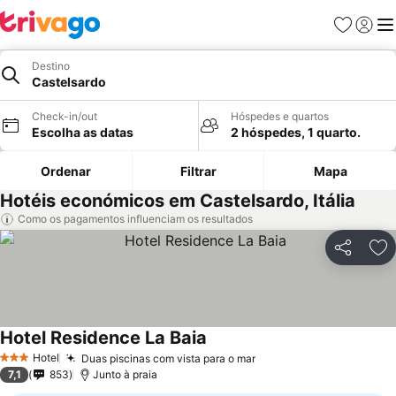
Favoritos
Iniciar
Me
Destino
Castelsardo
Check-in/out
Hóspedes e quartos
Escolha as datas
2 hóspedes, 1 quarto.
Ordenar
Filtrar
Mapa
Hotéis económicos em Castelsardo, Itália
Como os pagamentos influenciam os resultados
Partilhar
Ad
Hotel Residence La Baia
Ver preços
Hotel
Duas piscinas com vista para o mar
Ver preços
3 Estrelas
7,1
853
Junto à praia