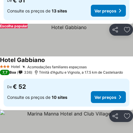
€ 51
De
Consulte os preços de
13 sites
Ver preços
Escolha popular
Partilhar
Ad
Hotel Gabbiano
Ver preços
Hotel
Acomodações familiares espaçosas
Ver preços
3 Estrelas
7,7
Boa
336
Trinità d'Agultu e Vignola, a 17.5 km de Castelsardo
€ 52
De
Consulte os preços de
10 sites
Ver preços
Partilhar
Ad