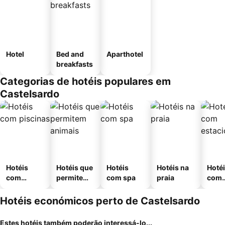
Hotel
Bed and
Aparthotel
breakfasts
Categorias de hotéis populares em
Castelsardo
Hotéis
Hotéis que
Hotéis
Hotéis na
Hoté
com
permitem
com spa
praia
com
piscinas
animais
esta
ment
Hotéis económicos perto de Castelsardo
Estes hotéis também poderão interessá-lo...