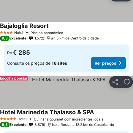
Bajaloglia Resort
Ver preços
Hotel
Piscina panorâmica
Ver preços
4 Estrelas
9,3
Excelente
1.572
a 1.5 km de Centro da cidade
€ 285
De
Consulte os preços de
16 sites
Ver preços
Escolha popular
Partilhar
Ad
Hotel Marinedda Thalasso & SPA
Ver preços
Hotel
Culinária gourmet com ingredientes locais
Ver preços
5 Estrelas
9,3
Excelente
3.875
Isola Rossa, a 18.2 km de Castelsardo