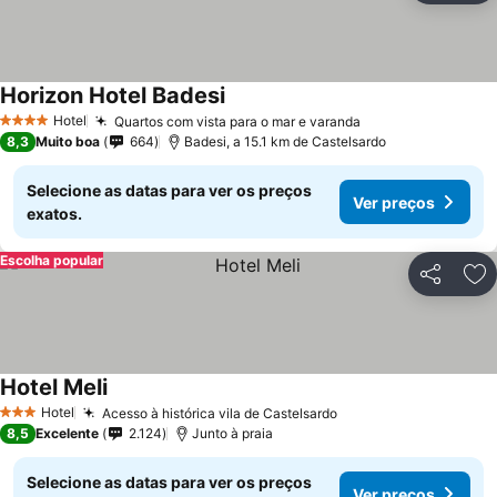
Horizon Hotel Badesi
Ver preços
Hotel
Quartos com vista para o mar e varanda
Ver preços
4 Estrelas
8,3
Muito boa
664
Badesi, a 15.1 km de Castelsardo
Selecione as datas para ver os preços
Ver preços
exatos.
Escolha popular
Partilhar
Ad
Hotel Meli
Ver preços
Hotel
Acesso à histórica vila de Castelsardo
Ver preços
3 Estrelas
8,5
Excelente
2.124
Junto à praia
Selecione as datas para ver os preços
Ver preços