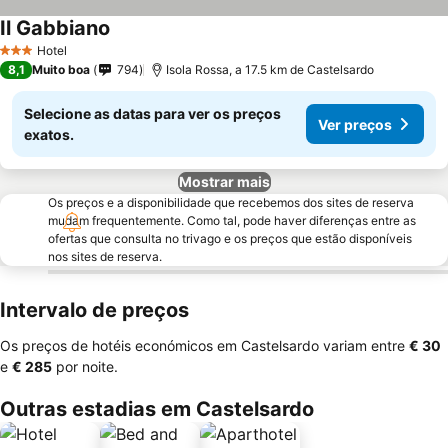
Il Gabbiano
Ver preços
Hotel
3 Estrelas
8,1
Muito boa
794
Isola Rossa, a 17.5 km de Castelsardo
Selecione as datas para ver os preços
Ver preços
exatos.
Mostrar mais
Os preços e a disponibilidade que recebemos dos sites de reserva
mudam frequentemente. Como tal, pode haver diferenças entre as
ofertas que consulta no trivago e os preços que estão disponíveis
nos sites de reserva.
Intervalo de preços
Os preços de hotéis económicos em Castelsardo variam entre
‎€ 30
e
‎€ 285
por noite.
Outras estadias em Castelsardo