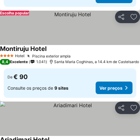
Escolha popular
Partilhar
Ad
Montiruju Hotel
Ver preços
Hotel
Piscina exterior ampla
Ver preços
4 Estrelas
8,4
Excelente
1.041
Santa Maria Coghinas, a 14.4 km de Castelsardo
€ 90
De
Consulte os preços de
9 sites
Ver preços
Partilhar
Ad
Ariadimari Hotel