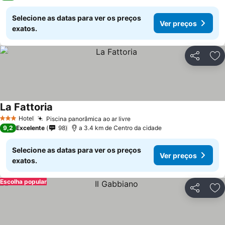
Selecione as datas para ver os preços
Ver preços
exatos.
Partilhar
Ad
La Fattoria
Ver preços
Hotel
Piscina panorâmica ao ar livre
Ver preços
3 Estrelas
9,2
Excelente
98
a 3.4 km de Centro da cidade
Selecione as datas para ver os preços
Ver preços
exatos.
Escolha popular
Partilhar
Ad