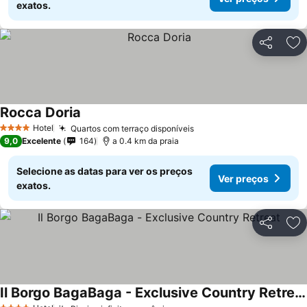
exatos.
Partilhar
Ad
Rocca Doria
Ver preços
Hotel
Quartos com terraço disponíveis
Ver preços
4 Estrelas
9,0
Excelente
164
a 0.4 km da praia
Selecione as datas para ver os preços
Ver preços
exatos.
Partilhar
Ad
Il Borgo BagaBaga - Exclusive Country Retreat