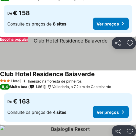
€ 158
De
Consulte os preços de
8 sites
Ver preços
Escolha popular
Partilhar
Ad
Club Hotel Residence Baiaverde
Ver preços
Hotel
Imersão na floresta de pinheiros
Ver preços
3 Estrelas
8,4
Muito boa
1.861
Valledoria, a 7.2 km de Castelsardo
€ 163
De
Consulte os preços de
4 sites
Ver preços
Partilhar
Ad