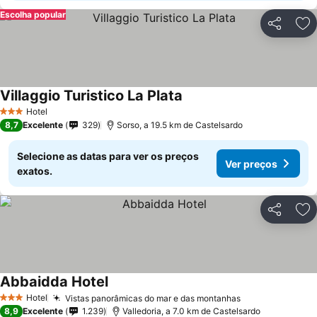
Escolha popular
Partilhar
Ad
Villaggio Turistico La Plata
Ver preços
Hotel
3 Estrelas
8,7
Excelente
329
Sorso, a 19.5 km de Castelsardo
Selecione as datas para ver os preços
Ver preços
exatos.
Partilhar
Ad
Abbaidda Hotel
Ver preços
Hotel
Vistas panorâmicas do mar e das montanhas
Ver preços
3 Estrelas
8,9
Excelente
1.239
Valledoria, a 7.0 km de Castelsardo