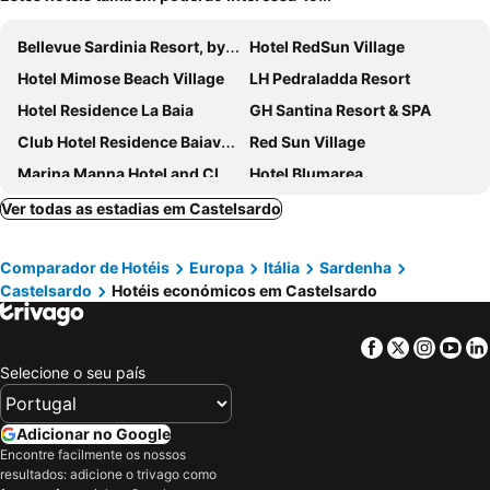
Bellevue Sardinia Resort, by Meliá
Hotel RedSun Village
Hotel Mimose Beach Village
LH Pedraladda Resort
Hotel Residence La Baia
GH Santina Resort & SPA
Club Hotel Residence Baiaverde
Red Sun Village
Marina Manna Hotel and Club Village
Hotel Blumarea
Hotel & SPA Riviera Castelsardo
Hotel Castelsardo Domus Beach
Ver todas as estadias em Castelsardo
Hotel Meli
Abbaidda Hotel
Comparador de Hotéis
Europa
Itália
Sardenha
Montiruju Hotel
Hotel Gabbiano
Castelsardo
Hotéis económicos em Castelsardo
Hotel La Ciaccia
Q Resort
Hotel Rosa dei Venti
Ariadimari Hotel
Facebook
Twitter
Insta
Yo
Sa Fiorida
Hotel Residence Ampurias
Selecione o seu país
Janus Hotel
Residence Costa del Turchese
Bajaloglia Resort
Villaggio Turistico La Plata
Adicionar no Google
Encontre facilmente os nossos
Il Borgo BagaBaga - Exclusive Country Retreat
Hotel Smeraldo
resultados: adicione o trivago como