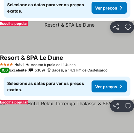
Selecione as datas para ver os preços
Ver preços
exatos.
Escolha popular
Partilhar
Ad
Resort & SPA Le Dune
Ver preços
Hotel
Acesso à praia de Li Junchi
Ver preços
4 Estrelas
9,0
Excelente
5.109
Badesi, a 14.3 km de Castelsardo
Selecione as datas para ver os preços
Ver preços
exatos.
Escolha popular
Partilhar
Ad