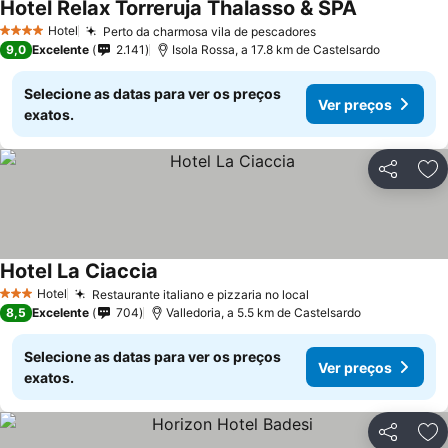
Hotel Relax Torreruja Thalasso & SPA
Ver preços
Hotel
Perto da charmosa vila de pescadores
Ver preços
4 Estrelas
9,0
Excelente
2.141
Isola Rossa, a 17.8 km de Castelsardo
Selecione as datas para ver os preços
Ver preços
exatos.
Partilhar
Ad
Hotel La Ciaccia
Ver preços
Hotel
Restaurante italiano e pizzaria no local
Ver preços
3 Estrelas
8,5
Excelente
704
Valledoria, a 5.5 km de Castelsardo
Selecione as datas para ver os preços
Ver preços
exatos.
Partilhar
Ad