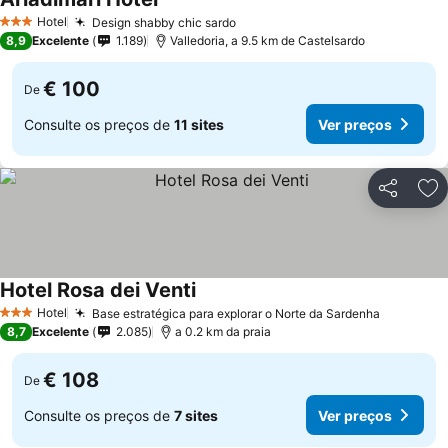
Ver preços
Hotel
Design shabby chic sardo
Ver preços
3 Estrelas
8,9
Excelente
1.189
Valledoria, a 9.5 km de Castelsardo
€ 100
De
Consulte os preços de
11 sites
Ver preços
Partilhar
Ad
Hotel Rosa dei Venti
Ver preços
Hotel
Base estratégica para explorar o Norte da Sardenha
Ver preç
3 Estrelas
8,7
Excelente
2.085
a 0.2 km da praia
€ 108
De
Consulte os preços de
7 sites
Ver preços