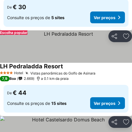
€ 30
De
Consulte os preços de
5 sites
Ver preços
Escolha popular
Partilhar
Ad
LH Pedraladda Resort
Ver preços
Hotel
Vistas panorâmicas do Golfo de Asinara
Ver preços
4 Estrelas
7,9
Boa
2.669
a 0.1 km da praia
€ 44
De
Consulte os preços de
15 sites
Ver preços
Partilhar
Ad