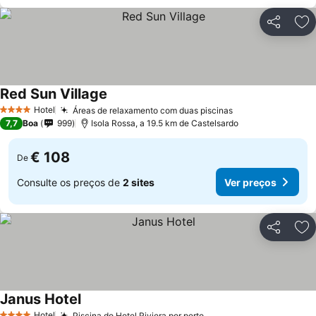
Partilhar
Ad
Red Sun Village
Ver preços
Hotel
Áreas de relaxamento com duas piscinas
Ver preços
4 Estrelas
7,7
Boa
999
Isola Rossa, a 19.5 km de Castelsardo
€ 108
De
Consulte os preços de
2 sites
Ver preços
Partilhar
Ad
Janus Hotel
Ver preços
Hotel
Piscina do Hotel Riviera por perto