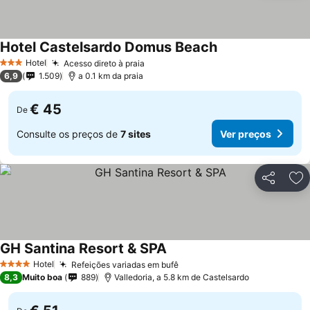
Hotel Castelsardo Domus Beach
Ver preços
Hotel
Acesso direto à praia
Ver preços
3 Estrelas
6,9
1.509
a 0.1 km da praia
€ 45
De
Consulte os preços de
7 sites
Ver preços
Partilhar
Ad
GH Santina Resort & SPA
Ver preços
Hotel
Refeições variadas em bufê
Ver preços
4 Estrelas
8,3
Muito boa
889
Valledoria, a 5.8 km de Castelsardo