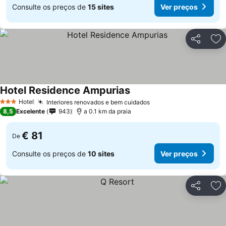
Consulte os preços de
15 sites
Ver preços
Partilhar
Ad
Hotel Residence Ampurias
Ver preços
Hotel
Interiores renovados e bem cuidados
Ver preços
3 Estrelas
8,5
Excelente
943
a 0.1 km da praia
€ 81
De
Consulte os preços de
10 sites
Ver preços
Partilhar
Ad