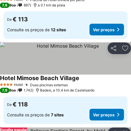
Ver preços
4 Estrelas
7,8
Boa
867
a 0.1 km da praia
€ 113
De
Consulte os preços de
12 sites
Ver preços
Partilhar
Ad
Hotel Mimose Beach Village
Ver preços
Hotel
Duas piscinas externas
Ver preços
4 Estrelas
7,9
Boa
1.742
Badesi, a 10.4 km de Castelsardo
€ 118
De
Consulte os preços de
7 sites
Ver preços
Escolha popular