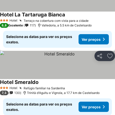
Hotel La Tartaruga Bianca
Ver preços
Hotel
Terraço na cobertura com vista para a cidade
Ver preços
3 Estrelas
8,8
Excelente
117
Valledoria, a 5.5 km de Castelsardo
Selecione as datas para ver os preços
Ver preços
exatos.
Partilhar
Ad
Hotel Smeraldo
Ver preços
Hotel
Refúgio familiar na Sardenha
Ver preços
3 Estrelas
7,3
130
Trinità d'Agultu e Vignola, a 17.7 km de Castelsardo
Selecione as datas para ver os preços
Ver preços
exatos.