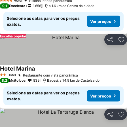
Ver preços
Hotel
Piscina infinita panorâmica
Ver preços
4 Estrelas
9,1
Excelente
1.656
a 1.6 km de Centro da cidade
Selecione as datas para ver os preços
Ver preços
exatos.
Escolha popular
Partilhar
Ad
Hotel Marina
Ver preços
Hotel
Restaurante com vista panorâmica
Ver preços
2 Estrelas
8,2
Muito boa
839
Badesi, a 14.9 km de Castelsardo
Selecione as datas para ver os preços
Ver preços
exatos.
Partilhar
Ad