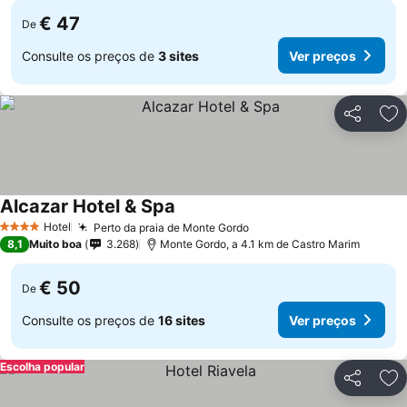
€ 47
De
Consulte os preços de
3 sites
Ver preços
Partilhar
Ad
Alcazar Hotel & Spa
Ver preços
Hotel
Perto da praia de Monte Gordo
Ver preços
4 Estrelas
8,1
Muito boa
3.268
Monte Gordo, a 4.1 km de Castro Marim
€ 50
De
Consulte os preços de
16 sites
Ver preços
Escolha popular
Partilhar
Ad