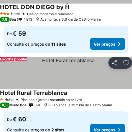
HOTEL DON DIEGO by Ĥ
Ver preços
Hotel
Design moderno e renovado
Ver preços
3 Estrelas
7,8
Boa
1.813
Ayamonte, a 3.6 km de Castro Marim
€ 59
De
Consulte os preços de
11 sites
Ver preços
Escolha popular
Partilhar
Ad
Hotel Rural Terrablanca
Ver preços
Hotel
Piscinas e jardins sazonais ao ar livre
Ver preços
1 Estrelas
8,3
Muito boa
891
Villablanca, a 12.2 km de Castro Marim
€ 60
De
Consulte os preços de
2 sites
Ver preços