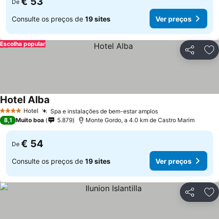
€ 53
De
Consulte os preços de
19 sites
Ver preços
Escolha popular
Partilhar
Ad
Hotel Alba
Ver preços
Hotel
Spa e instalações de bem-estar amplos
Ver preços
4 Estrelas
8,1
Muito boa
5.879
Monte Gordo, a 4.0 km de Castro Marim
€ 54
De
Consulte os preços de
19 sites
Ver preços
Partilhar
Ad