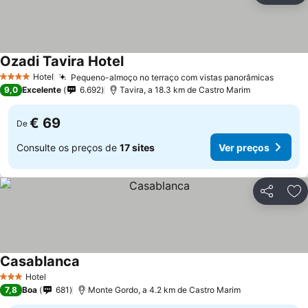
Ozadi Tavira Hotel
Ver preços
Hotel
Pequeno-almoço no terraço com vistas panorâmicas
Ver pr
4 Estrelas
9,0
Excelente
6.692
Tavira, a 18.3 km de Castro Marim
€ 69
De
Consulte os preços de
17 sites
Ver preços
Partilhar
Ad
Casablanca
Ver preços
Hotel
3 Estrelas
7,8
Boa
681
Monte Gordo, a 4.2 km de Castro Marim