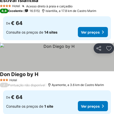
Estival Islantilla
Ver preços
Hotel
Acesso direto à praia e calçadão
Ver preços
4 Estrelas
8,8
Excelente
16.515
Islantilla, a 17.8 km de Castro Marim
€ 64
De
Consulte os preços de
14 sites
Ver preços
Partilhar
Ad
Don Diego by H
Ver preços
Hotel
3 Estrelas
/
Ayamonte, a 3.6 km de Castro Marim
Pontuação não disponível
€ 64
De
Consulte os preços de
1 site
Ver preços