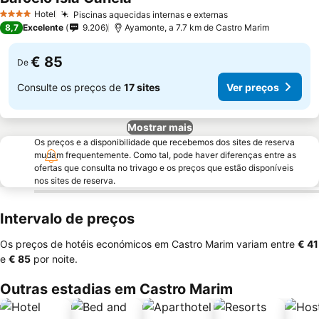
Ver preços
Hotel
Piscinas aquecidas internas e externas
Ver preços
4 Estrelas
8,7
Excelente
9.206
Ayamonte, a 7.7 km de Castro Marim
€ 85
De
Consulte os preços de
17 sites
Ver preços
Mostrar mais
Os preços e a disponibilidade que recebemos dos sites de reserva
mudam frequentemente. Como tal, pode haver diferenças entre as
ofertas que consulta no trivago e os preços que estão disponíveis
nos sites de reserva.
Intervalo de preços
Os preços de hotéis económicos em Castro Marim variam entre
‎€ 41
e
‎€ 85
por noite.
Outras estadias em Castro Marim