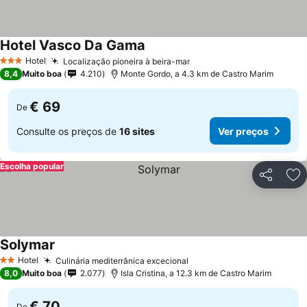
Hotel Vasco Da Gama
Ver preços
Hotel
Localização pioneira à beira-mar
Ver preços
3 Estrelas
8,4
Muito boa
4.210
Monte Gordo, a 4.3 km de Castro Marim
€ 69
De
Consulte os preços de
16 sites
Ver preços
Escolha popular
Partilhar
Ad
Solymar
Ver preços
Hotel
Culinária mediterrânica excecional
Ver preços
2 Estrelas
8,0
Muito boa
2.077
Isla Cristina, a 12.3 km de Castro Marim
€ 70
De