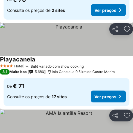
Consulte os preços de
2 sites
Ver preços
Partilhar
Ad
Playacanela
Ver preços
Hotel
Bufê variado com show cooking
Ver preços
4 Estrelas
8,1
Muito boa
5.680
Isla Canela, a 9.5 km de Castro Marim
€ 71
De
Consulte os preços de
17 sites
Ver preços
Partilhar
Ad