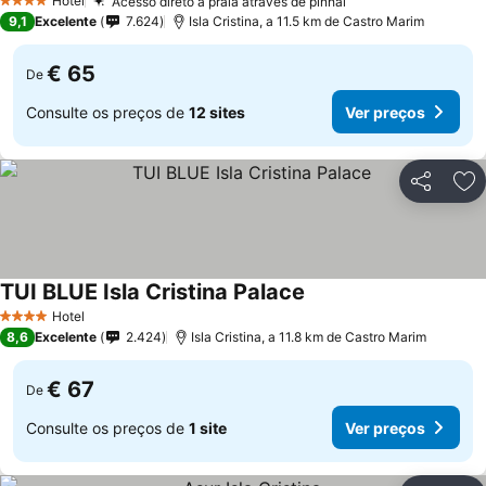
Hotel
Acesso direto à praia através de pinhal
Ver preços
4 Estrelas
9,1
Excelente
7.624
Isla Cristina, a 11.5 km de Castro Marim
€ 65
De
Consulte os preços de
12 sites
Ver preços
Partilhar
Ad
TUI BLUE Isla Cristina Palace
Ver preços
Hotel
4 Estrelas
8,6
Excelente
2.424
Isla Cristina, a 11.8 km de Castro Marim
€ 67
De
Consulte os preços de
1 site
Ver preços