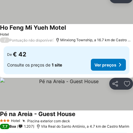
Partilhar
Ad
Ho Feng Mi Yueh Motel
Ver preços
Hotel
/
Minxiong Township, a 16.7 km de Castro Ma
Pontuação não disponível
€ 42
De
Consulte os preços de
1 site
Ver preços
Partilhar
Ad
Pé na Areia - Guest House
Ver preços
Hotel
Piscina exterior com deck
Ver preços
3 Estrelas
7,7
Boa
1.207
Vila Real do Santo António, a 4.7 km de Castro Marim