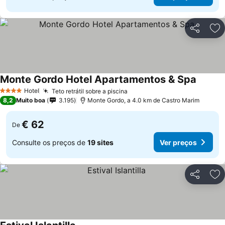
Partilhar
Ad
Monte Gordo Hotel Apartamentos & Spa
Ver pre
Hotel
Teto retrátil sobre a piscina
Ver preços
4 Estrelas
8,2
Muito boa
3.195
Monte Gordo, a 4.0 km de Castro Marim
€ 62
De
Consulte os preços de
19 sites
Ver preços
Partilhar
Ad