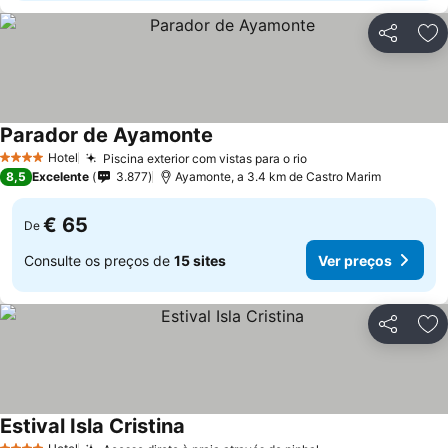
Partilhar
Ad
Parador de Ayamonte
Ver preços
Hotel
Piscina exterior com vistas para o rio
Ver preços
4 Estrelas
8,5
Excelente
3.877
Ayamonte, a 3.4 km de Castro Marim
€ 65
De
Consulte os preços de
15 sites
Ver preços
Partilhar
Ad
Estival Isla Cristina
Ver preços