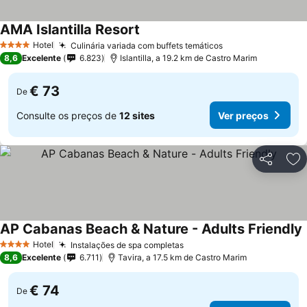
AMA Islantilla Resort
Ver preços
Hotel
Culinária variada com buffets temáticos
Ver preços
4 Estrelas
8,6
Excelente
6.823
Islantilla, a 19.2 km de Castro Marim
€ 73
De
Consulte os preços de
12 sites
Ver preços
Partilhar
Ad
AP Cabanas Beach & Nature - Adults Friendly
Hotel
Instalações de spa completas
Ver preços
4 Estrelas
8,6
Excelente
6.711
Tavira, a 17.5 km de Castro Marim
€ 74
De