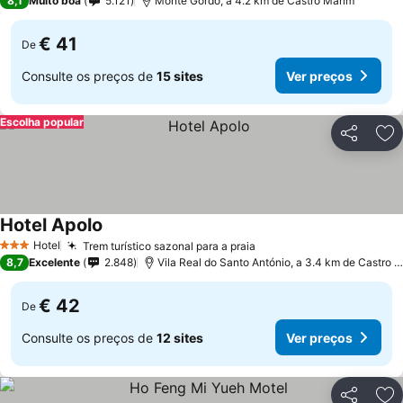
8,1
Muito boa
5.121
Monte Gordo, a 4.2 km de Castro Marim
€ 41
De
Consulte os preços de
15 sites
Ver preços
Escolha popular
Partilhar
Ad
Hotel Apolo
Ver preços
Hotel
Trem turístico sazonal para a praia
Ver preços
3 Estrelas
8,7
Excelente
2.848
Vila Real do Santo António, a 3.4 km de Castro 
€ 42
De
Consulte os preços de
12 sites
Ver preços