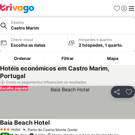
Favoritos
Iniciar
Me
Destino
Castro Marim
Check-in/out
Hóspedes e quartos
Escolha as datas
2 hóspedes, 1 quarto.
Ordenar
Filtrar
Mapa
Hotéis económicos em Castro Marim,
Portugal
Como os pagamentos influenciam os resultados
Escolha popular
Partilhar
Ad
Baía Beach Hotel
Ver preços
Hotel
Perto do Casino Monte Gordo
Ver preços
3 Estrelas