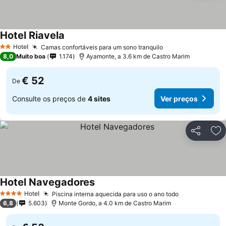
Hotel Riavela
Ver preços
Hotel
Camas confortáveis para um sono tranquilo
Ver preços
2 Estrelas
8,0
Muito boa
1.174
Ayamonte, a 3.6 km de Castro Marim
€ 52
De
Consulte os preços de
4 sites
Ver preços
Partilhar
Ad
Hotel Navegadores
Ver preços
Hotel
Piscina interna aquecida para uso o ano todo
Ver preços
4 Estrelas
6,8
5.603
Monte Gordo, a 4.0 km de Castro Marim