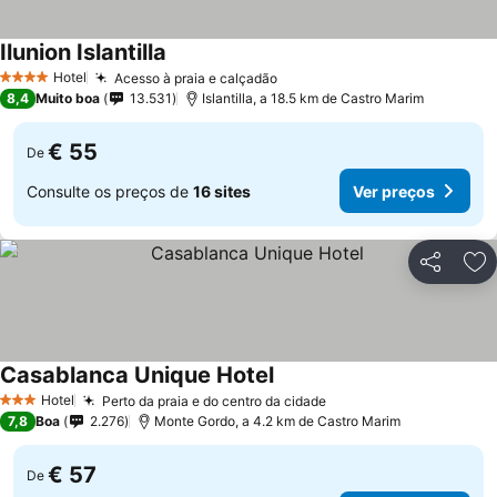
Ilunion Islantilla
Ver preços
Hotel
Acesso à praia e calçadão
Ver preços
4 Estrelas
8,4
Muito boa
13.531
Islantilla, a 18.5 km de Castro Marim
€ 55
De
Consulte os preços de
16 sites
Ver preços
Partilhar
Ad
Casablanca Unique Hotel
Ver preços
Hotel
Perto da praia e do centro da cidade
Ver preços
3 Estrelas
7,8
Boa
2.276
Monte Gordo, a 4.2 km de Castro Marim
€ 57
De