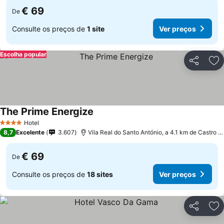
€ 69
De
Consulte os preços de
1 site
Ver preços
Escolha popular
Partilhar
Ad
The Prime Energize
Ver preços
Hotel
4 Estrelas
8,7
Excelente
3.607
Vila Real do Santo António, a 4.1 km de Castro 
€ 69
De
Consulte os preços de
18 sites
Ver preços
Partilhar
Ad