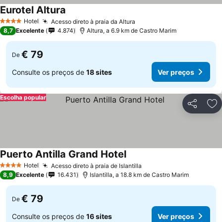
Eurotel Altura
Ver preços
Hotel
Acesso direto à praia da Altura
Ver preços
4 Estrelas
8,7
Excelente
4.874
Altura, a 6.9 km de Castro Marim
€ 79
De
Consulte os preços de
18 sites
Ver preços
Escolha popular
Partilhar
Ad
Puerto Antilla Grand Hotel
Ver preços
Hotel
Acesso direto à praia de Islantilla
Ver preços
4 Estrelas
8,9
Excelente
16.431
Islantilla, a 18.8 km de Castro Marim
€ 79
De
Consulte os preços de
16 sites
Ver preços