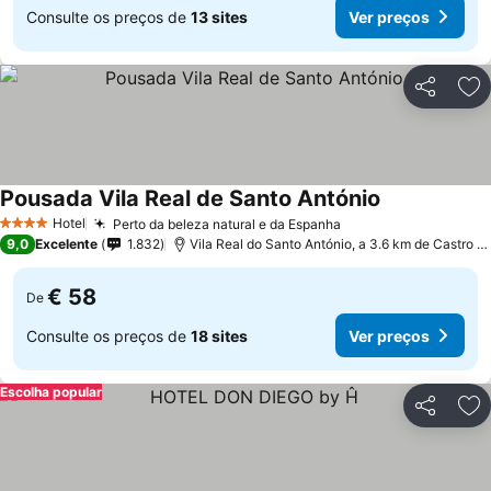
Consulte os preços de
13 sites
Ver preços
Partilhar
Ad
Pousada Vila Real de Santo António
Ver preços
Hotel
Perto da beleza natural e da Espanha
Ver preços
4 Estrelas
9,0
Excelente
1.832
Vila Real do Santo António, a 3.6 km de Castro M
€ 58
De
Consulte os preços de
18 sites
Ver preços
Escolha popular
Partilhar
Ad