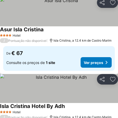
Partilhar
Ad
Asur Isla Cristina
Ver preços
Hotel
4 Estrelas
/
Isla Cristina, a 12.4 km de Castro Marim
Pontuação não disponível
€ 67
De
Consulte os preços de
1 site
Ver preços
Partilhar
Ad
Isla Cristina Hotel By Adh
Ver preços
Hotel
4 Estrelas
/
Isla Cristina, a 12.4 km de Castro Marim
Pontuação não disponível