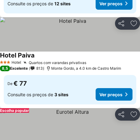
Consulte os preços de
12 sites
Ver preços
Partilhar
Ad
Hotel Paiva
Ver preços
Hotel
Quartos com varandas privativas
Ver preços
3 Estrelas
8,5
Excelente
813
Monte Gordo, a 4.0 km de Castro Marim
€ 77
De
Consulte os preços de
3 sites
Ver preços
Escolha popular
Partilhar
Ad