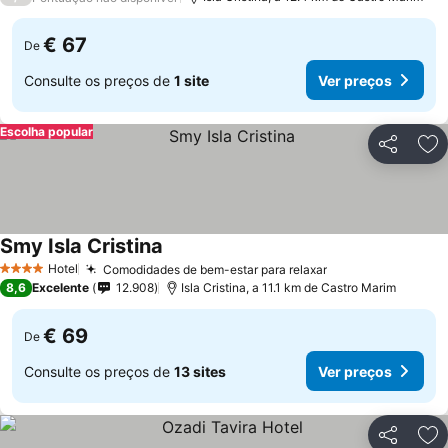
€ 67
De
Consulte os preços de
1 site
Ver preços
Escolha popular
Partilhar
Ad
Smy Isla Cristina
Ver preços
Hotel
Comodidades de bem-estar para relaxar
Ver preços
4 Estrelas
8,6
Excelente
12.908
Isla Cristina, a 11.1 km de Castro Marim
€ 69
De
Consulte os preços de
13 sites
Ver preços
Partilhar
Ad