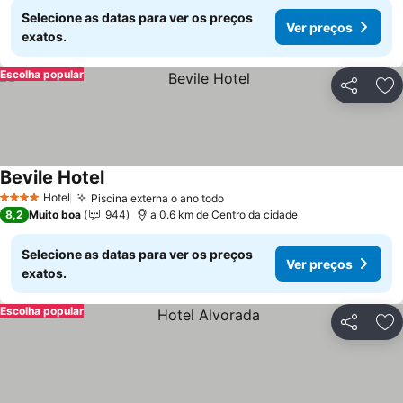
Selecione as datas para ver os preços
Ver preços
exatos.
Escolha popular
Partilhar
Ad
Bevile Hotel
Hotel
Piscina externa o ano todo
4 Estrelas
8,2
Muito boa
944
a 0.6 km de Centro da cidade
Selecione as datas para ver os preços
Ver preços
exatos.
Escolha popular
Partilhar
Ad