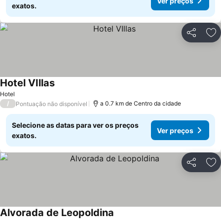
Ver preços
exatos.
Partilhar
Ad
Hotel VIllas
Hotel
/
a 0.7 km de Centro da cidade
Pontuação não disponível
Selecione as datas para ver os preços
Ver preços
exatos.
Partilhar
Ad
Alvorada de Leopoldina