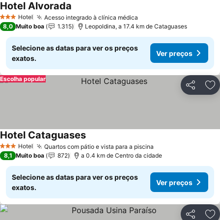
Hotel Alvorada
Hotel
Acesso integrado à clínica médica
3 Estrelas
8,0
Muito boa
1.315
Leopoldina, a 17.4 km de Cataguases
Selecione as datas para ver os preços
Ver preços
exatos.
Escolha popular
Partilhar
Ad
Hotel Cataguases
Hotel
Quartos com pátio e vista para a piscina
3 Estrelas
8,1
Muito boa
872
a 0.4 km de Centro da cidade
Selecione as datas para ver os preços
Ver preços
exatos.
Partilhar
Ad