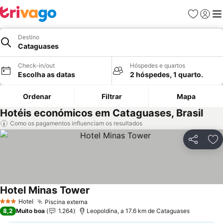
Favoritos
Iniciar
Me
Destino
Cataguases
Check-in/out
Hóspedes e quartos
Escolha as datas
2 hóspedes, 1 quarto.
Ordenar
Filtrar
Mapa
Hotéis económicos em Cataguases, Brasil
Como os pagamentos influenciam os resultados
Partilhar
Ad
Hotel Minas Tower
Hotel
Piscina externa
3 Estrelas
8,2
Muito boa
1.264
Leopoldina, a 17.6 km de Cataguases