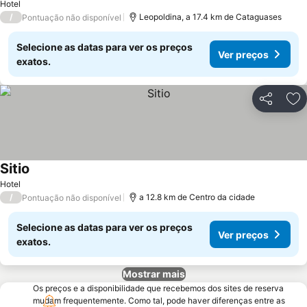
Hotel
/
Leopoldina, a 17.4 km de Cataguases
Pontuação não disponível
Selecione as datas para ver os preços
Ver preços
exatos.
Partilhar
Ad
Sitio
Hotel
/
a 12.8 km de Centro da cidade
Pontuação não disponível
Selecione as datas para ver os preços
Ver preços
exatos.
Mostrar mais
Os preços e a disponibilidade que recebemos dos sites de reserva
mudam frequentemente. Como tal, pode haver diferenças entre as