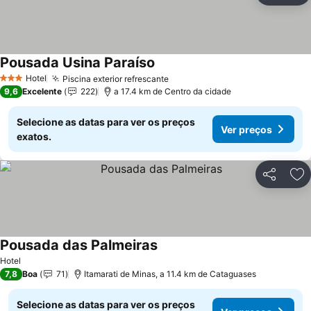
Pousada Usina Paraíso
Hotel
Piscina exterior refrescante
3 Estrelas
9,6
Excelente
222
a 17.4 km de Centro da cidade
Selecione as datas para ver os preços
Ver preços
exatos.
Partilhar
Ad
Pousada das Palmeiras
Hotel
7,8
Boa
71
Itamarati de Minas, a 11.4 km de Cataguases
Selecione as datas para ver os preços