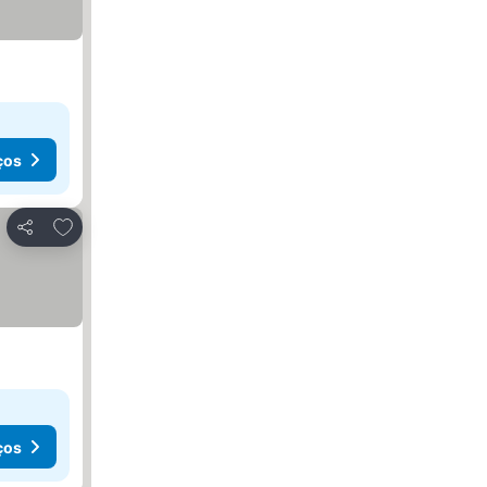
ços
Adicionar aos favoritos
Partilhar
ços