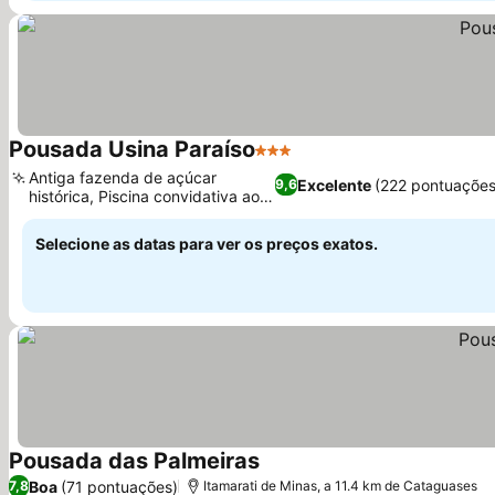
Pousada Usina Paraíso
3 Estrelas
Antiga fazenda de açúcar
Excelente
(222 pontuações
9,6
histórica, Piscina convidativa ao
ar livre
Selecione as datas para ver os preços exatos.
Pousada das Palmeiras
Boa
(71 pontuações)
7,8
Itamarati de Minas, a 11.4 km de Cataguases