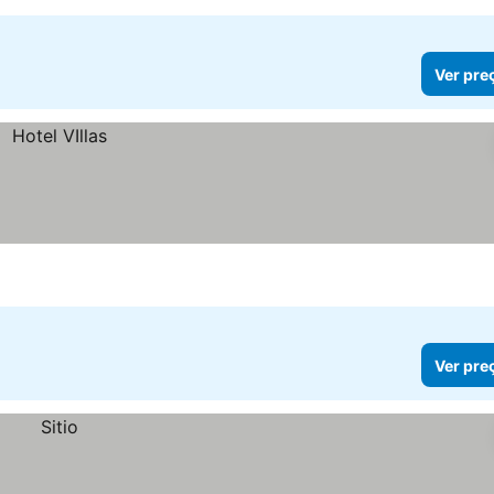
Ver pre
Ver pre