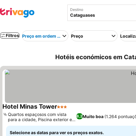
Destino
Filtros
Preço em ordem crescente
Preço
Localiz
Hotéis económicos em Cata
Hotel Minas Tower
3 Estrelas
Quartos espaçosos com vista
Muito boa
(1.264 pontuaç
8,2
para a cidade, Piscina exterior e
sauna
Selecione as datas para ver os preços exatos.