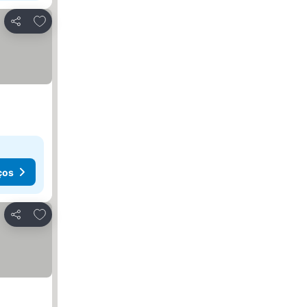
Adicionar aos favoritos
Partilhar
ços
Adicionar aos favoritos
Partilhar