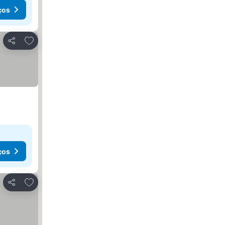
ços
Adicionar aos favoritos
Partilhar
ços
Adicionar aos favoritos
Partilhar