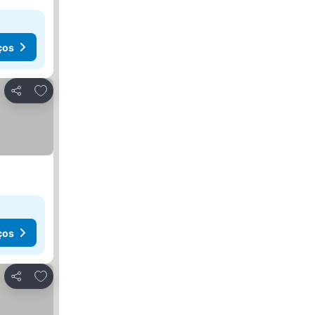
ços
Adicionar aos favoritos
Partilhar
ços
Adicionar aos favoritos
Partilhar