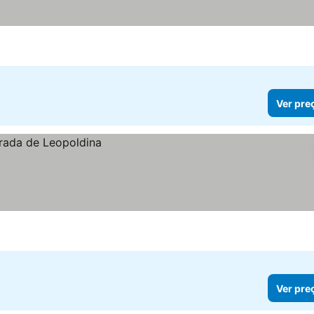
Ver pre
Ver pre