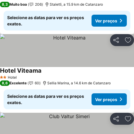
3 Estrelas
8,3
Muito boa
206
Stalettì, a 15.9 km de Catanzaro
Selecione as datas para ver os preços
Ver preços
exatos.
Partilhar
Ad
Hotel Viteama
Ver preços
Hotel
2 Estrelas
8,6
Excelente
60
Sellia Marina, a 14.6 km de Catanzaro
Selecione as datas para ver os preços
Ver preços
exatos.
Partilhar
Ad