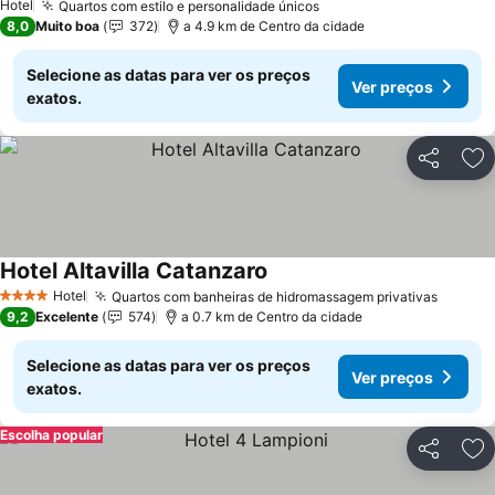
Hotel
Quartos com estilo e personalidade únicos
Ver preços
8,0
Muito boa
372
a 4.9 km de Centro da cidade
Selecione as datas para ver os preços
Ver preços
exatos.
Partilhar
Ad
Hotel Altavilla Catanzaro
Ver preços
Hotel
Quartos com banheiras de hidromassagem privativas
Ver pr
4 Estrelas
9,2
Excelente
574
a 0.7 km de Centro da cidade
Selecione as datas para ver os preços
Ver preços
exatos.
Escolha popular
Partilhar
Ad