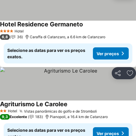
Hotel Residence Germaneto
Ver preços
Hotel
4 Estrelas
6,8
36
Caraffa di Catanzaro, a 6.6 km de Catanzaro
Selecione as datas para ver os preços
Ver preços
exatos.
Partilhar
Ad
Agriturismo Le Carolee
Ver preços
Hotel
Vistas panorâmicas do golfo e de Stromboli
Ver preços
2 Estrelas
9,3
Excelente
183
Pianopoli, a 16.4 km de Catanzaro
Selecione as datas para ver os preços
Ver preços