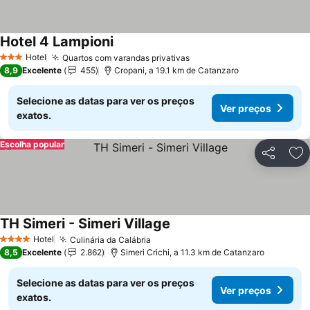
Hotel 4 Lampioni
Ver preços
Hotel
Quartos com varandas privativas
Ver preços
3 Estrelas
8,9
Excelente
455
Cropani, a 19.1 km de Catanzaro
Selecione as datas para ver os preços
Ver preços
exatos.
Escolha popular
Partilhar
Ad
TH Simeri - Simeri Village
Ver preços
Hotel
Culinária da Calábria
Ver preços
4 Estrelas
8,5
Excelente
2.862
Simeri Crichi, a 11.3 km de Catanzaro
Selecione as datas para ver os preços
Ver preços
exatos.