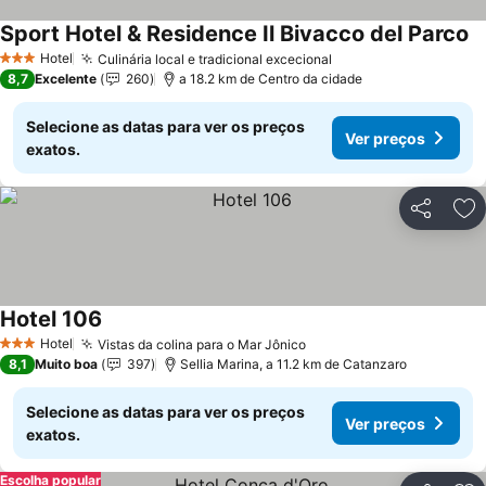
Sport Hotel & Residence Il Bivacco del Parco
Ve
Hotel
Culinária local e tradicional excecional
Ver preços
3 Estrelas
8,7
Excelente
260
a 18.2 km de Centro da cidade
Selecione as datas para ver os preços
Ver preços
exatos.
Partilhar
Ad
Hotel 106
Ver preços
Hotel
Vistas da colina para o Mar Jônico
Ver preços
3 Estrelas
8,1
Muito boa
397
Sellia Marina, a 11.2 km de Catanzaro
Selecione as datas para ver os preços
Ver preços
exatos.
Escolha popular