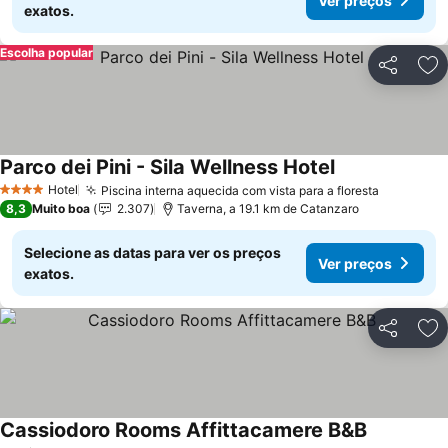
Ver preços
exatos.
Escolha popular
Partilhar
Ad
Parco dei Pini - Sila Wellness Hotel
Ver preços
Hotel
Piscina interna aquecida com vista para a floresta
Ver preç
4 Estrelas
8,3
Muito boa
2.307
Taverna, a 19.1 km de Catanzaro
Selecione as datas para ver os preços
Ver preços
exatos.
Partilhar
Ad
Cassiodoro Rooms Affittacamere B&B
Ver preços