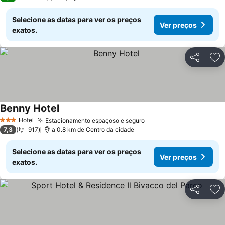
Selecione as datas para ver os preços
Ver preços
exatos.
Partilhar
Ad
Benny Hotel
Ver preços
Hotel
Estacionamento espaçoso e seguro
Ver preços
3 Estrelas
7,3
917
a 0.8 km de Centro da cidade
Selecione as datas para ver os preços
Ver preços
exatos.
Partilhar
Ad