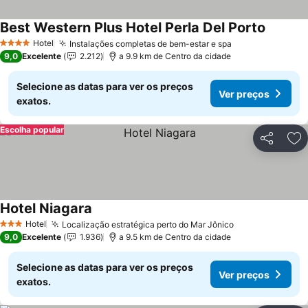
Best Western Plus Hotel Perla Del Porto
Ver pre
Hotel
Instalações completas de bem-estar e spa
Ver preços
4 Estrelas
9,0
Excelente
2.212
a 9.9 km de Centro da cidade
Selecione as datas para ver os preços
Ver preços
exatos.
Escolha popular
Partilhar
Ad
Hotel Niagara
Ver preços
Hotel
Localização estratégica perto do Mar Jônico
Ver preços
3 Estrelas
9,0
Excelente
1.936
a 9.5 km de Centro da cidade
Selecione as datas para ver os preços
Ver preços
exatos.