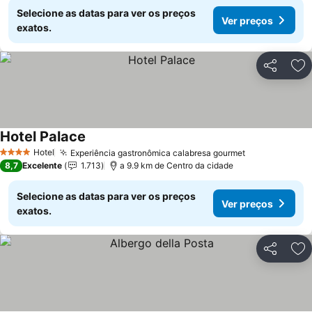
Selecione as datas para ver os preços
Ver preços
exatos.
Partilhar
Ad
Hotel Palace
Ver preços
Hotel
Experiência gastronômica calabresa gourmet
Ver preços
4 Estrelas
8,7
Excelente
1.713
a 9.9 km de Centro da cidade
Selecione as datas para ver os preços
Ver preços
exatos.
Partilhar
Ad