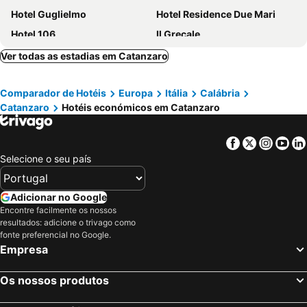
Hotel Guglielmo
Hotel Residence Due Mari
Hotel 106
Il Grecale
Hotel Conca d'Oro
Ver todas as estadias em Catanzaro
Comparador de Hotéis
Europa
Itália
Calábria
Catanzaro
Hotéis económicos em Catanzaro
Facebook
Twitter
Insta
Yo
Selecione o seu país
Adicionar no Google
Encontre facilmente os nossos
resultados: adicione o trivago como
fonte preferencial no Google.
Empresa
Os nossos produtos