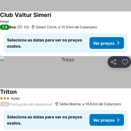
Club Valtur Simeri
Ver preços
Hotel
7,5
Boa
10
Simeri Crichi, a 10.9 km de Catanzaro
Selecione as datas para ver os preços
Ver preços
exatos.
Partilhar
Ad
Triton
Ver preços
Hotel
3 Estrelas
/
Sellia Marina, a 16.6 km de Catanzaro
Pontuação não disponível
Selecione as datas para ver os preços
Ver preços
exatos.