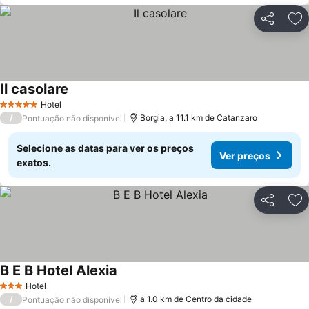
Partilhar
Ad
Il casolare
Ver preços
Hotel
5 Estrelas
/
Borgia, a 11.1 km de Catanzaro
Pontuação não disponível
Selecione as datas para ver os preços
Ver preços
exatos.
Partilhar
Ad
B E B Hotel Alexia
Ver preços
Hotel
3 Estrelas
/
a 1.0 km de Centro da cidade
Pontuação não disponível