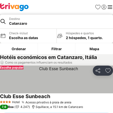
Favoritos
Iniciar
Me
Destino
Catanzaro
Check-in/out
Hóspedes e quartos
Escolha as datas
2 hóspedes, 1 quarto.
Ordenar
Filtrar
Mapa
Hotéis económicos em Catanzaro, Itália
Como os pagamentos influenciam os resultados
Escolha popular
Partilhar
Ad
Club Esse Sunbeach
Ver preços
Hotel
Acesso privativo à praia de areia
Ver preços
4 Estrelas
7,6
Boa
4.247
Squillace, a 15.1 km de Catanzaro