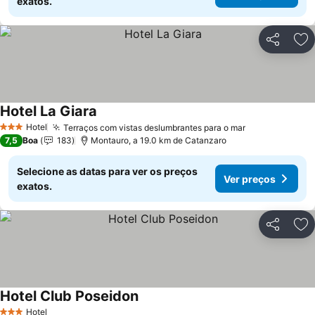
exatos.
Partilhar
Ad
Hotel La Giara
Ver preços
Hotel
Terraços com vistas deslumbrantes para o mar
Ver preços
3 Estrelas
7,5
Boa
183
Montauro, a 19.0 km de Catanzaro
Selecione as datas para ver os preços
Ver preços
exatos.
Partilhar
Ad
Hotel Club Poseidon
Ver preços
Hotel