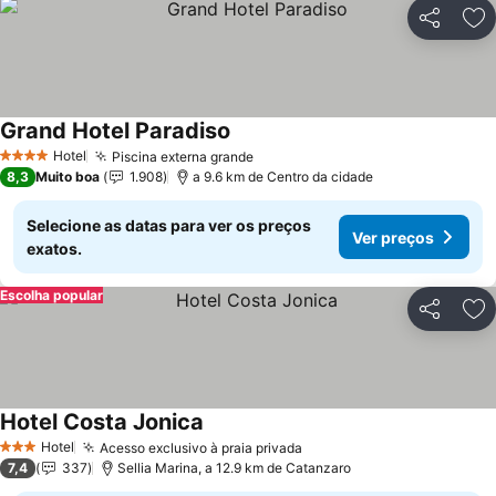
Partilhar
Ad
Grand Hotel Paradiso
Ver preços
Hotel
Piscina externa grande
Ver preços
4 Estrelas
8,3
Muito boa
1.908
a 9.6 km de Centro da cidade
Selecione as datas para ver os preços
Ver preços
exatos.
Escolha popular
Partilhar
Ad
Hotel Costa Jonica
Ver preços
Hotel
Acesso exclusivo à praia privada
Ver preços
3 Estrelas
7,4
337
Sellia Marina, a 12.9 km de Catanzaro