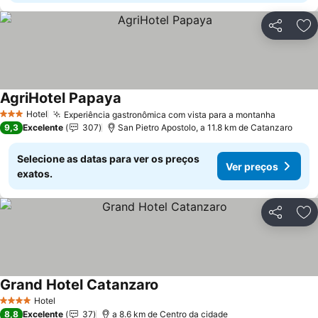
Partilhar
Ad
AgriHotel Papaya
Ver preços
Hotel
Experiência gastronômica com vista para a montanha
Ver pre
3 Estrelas
9,3
Excelente
307
San Pietro Apostolo, a 11.8 km de Catanzaro
Selecione as datas para ver os preços
Ver preços
exatos.
Partilhar
Ad
Grand Hotel Catanzaro
Ver preços
Hotel
4 Estrelas
8,8
Excelente
37
a 8.6 km de Centro da cidade