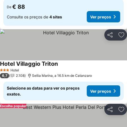
€ 88
De
Consulte os preços de
4 sites
Ver preços
Partilhar
Ad
Hotel Villaggio Triton
Ver preços
Hotel
3 Estrelas
6,7
2.108
Sellia Marina, a 16.5 km de Catanzaro
Selecione as datas para ver os preços
Ver preços
exatos.
Escolha popular
Partilhar
Ad