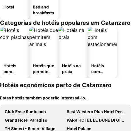
Hotel
Bed and
breakfasts
Categorias de hotéis populares em Catanzaro
Hotéis
Hotéis que
Hotéis na
Hotéis
com
permitem
praia
com
piscinas
animais
estaciona
mento
Hotéis económicos perto de Catanzaro
Estes hotéis também poderão interessá-lo...
Club Esse Sunbeach
Best Western Plus Hotel Perla Del Porto
Grand Hotel Paradiso
PARK HOTEL LE DUNE DI GIOVINO
TH Simeri - Simeri Village
Hotel Palace