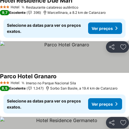
Hotel Residence Due Mari
Ver preços
Hotel
Restaurante calabreso autêntico
Ver preços
3 Estrelas
9,7
Excelente
396
Marcellinara, a 8.2 km de Catanzaro
Selecione as datas para ver os preços
Ver preços
exatos.
Partilhar
Ad
Parco Hotel Granaro
Ver preços
Hotel
Imerso no Parque Nacional Sila
Ver preços
3 Estrelas
8,5
Excelente
1.347
Sorbo San Basile, a 19.4 km de Catanzaro
Selecione as datas para ver os preços
Ver preços
exatos.
Partilhar
Ad