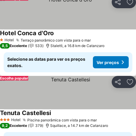
Partilhar
Ad
Hotel Conca d'Oro
Ver preços
Hotel
Terraço panorâmico com vista para o mar
Ver preços
1 Estrelas
8,5
Excelente
533
Stalettì, a 16.8 km de Catanzaro
Selecione as datas para ver os preços
Ver preços
exatos.
Escolha popular
Partilhar
Ad
Tenuta Castellesi
Ver preços
Hotel
Piscina panorâmica com vista para o mar
Ver preços
3 Estrelas
9,2
Excelente
379
Squillace, a 14.7 km de Catanzaro