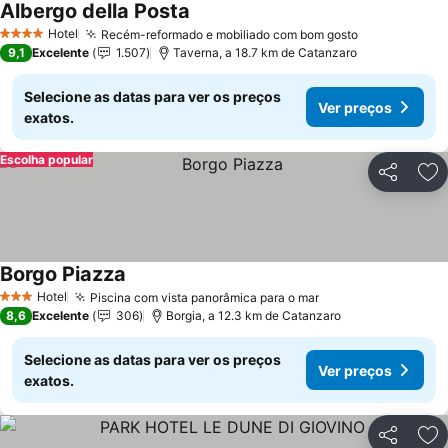
Albergo della Posta
Ver preços
Hotel
Recém-reformado e mobiliado com bom gosto
Ver preços
4 Estrelas
9,1
Excelente
1.507
Taverna, a 18.7 km de Catanzaro
Selecione as datas para ver os preços
Ver preços
exatos.
Escolha popular
Partilhar
Ad
Borgo Piazza
Ver preços
Hotel
Piscina com vista panorâmica para o mar
Ver preços
3 Estrelas
8,6
Excelente
306
Borgia, a 12.3 km de Catanzaro
Selecione as datas para ver os preços
Ver preços
exatos.
Partilhar
Ad