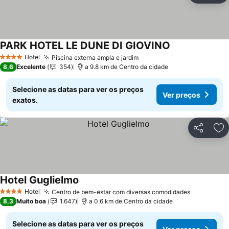
PARK HOTEL LE DUNE DI GIOVINO
Ver preços
Hotel
Piscina externa ampla e jardim
Ver preços
4 Estrelas
8,6
Excelente
354
a 9.8 km de Centro da cidade
Selecione as datas para ver os preços
Ver preços
exatos.
Partilhar
Ad
Hotel Guglielmo
Ver preços
Hotel
Centro de bem-estar com diversas comodidades
Ver preço
4 Estrelas
8,3
Muito boa
1.647
a 0.6 km de Centro da cidade
Selecione as datas para ver os preços