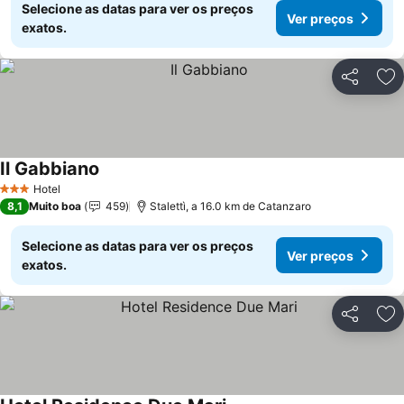
Selecione as datas para ver os preços
Ver preços
exatos.
Partilhar
Ad
Il Gabbiano
Ver preços
Hotel
3 Estrelas
8,1
Muito boa
459
Stalettì, a 16.0 km de Catanzaro
Selecione as datas para ver os preços
Ver preços
exatos.
Partilhar
Ad