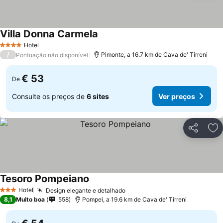
Villa Donna Carmela
Ver preços
Hotel
4 Estrelas
/
Pimonte, a 16.7 km de Cava de' Tirreni
Pontuação não disponível
€ 53
De
Consulte os preços de
6 sites
Ver preços
Partilhar
Ad
Tesoro Pompeiano
Ver preços
Hotel
Design elegante e detalhado
Ver preços
3 Estrelas
8,1
Muito boa
558
Pompei, a 19.6 km de Cava de' Tirreni