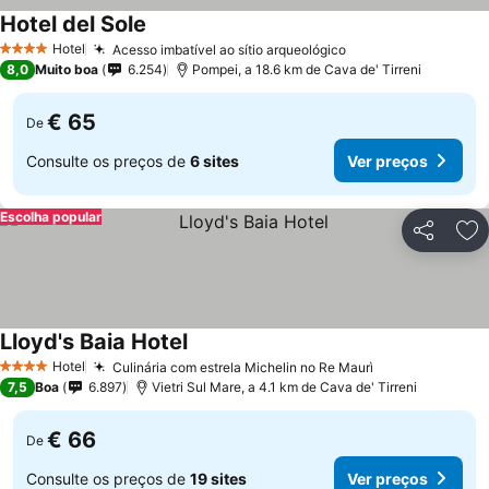
Hotel del Sole
Ver preços
Hotel
Acesso imbatível ao sítio arqueológico
Ver preços
4 Estrelas
8,0
Muito boa
6.254
Pompei, a 18.6 km de Cava de' Tirreni
€ 65
De
Consulte os preços de
6 sites
Ver preços
Escolha popular
Partilhar
Ad
Lloyd's Baia Hotel
Ver preços
Hotel
Culinária com estrela Michelin no Re Maurì
Ver preços
4 Estrelas
7,5
Boa
6.897
Vietri Sul Mare, a 4.1 km de Cava de' Tirreni
€ 66
De
Consulte os preços de
19 sites
Ver preços