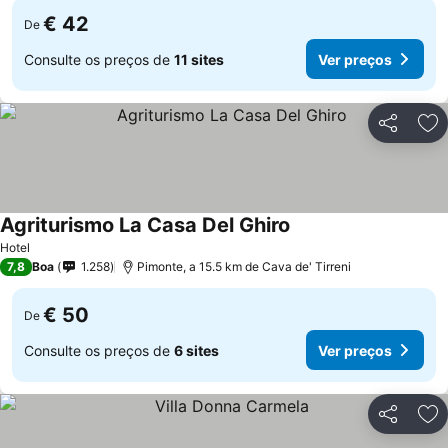
€ 42
De
Consulte os preços de
11 sites
Ver preços
Partilhar
Ad
Agriturismo La Casa Del Ghiro
Ver preços
Hotel
7,8
Boa
1.258
Pimonte, a 15.5 km de Cava de' Tirreni
€ 50
De
Consulte os preços de
6 sites
Ver preços
Partilhar
Ad