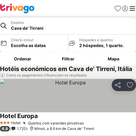
Favoritos
Iniciar
Me
Destino
Cava de' Tirreni
Check-in/out
Hóspedes e quartos
Escolha as datas
2 hóspedes, 1 quarto.
Ordenar
Filtrar
Mapa
Hotéis económicos em Cava de' Tirreni, Itália
Como os pagamentos influenciam os resultados
Partilhar
Ad
Hotel Europa
Ver preços
Hotel
Quartos com varandas privativas
Ver preços
3 Estrelas
6,8
1.720
Minori, a 8.9 km de Cava de' Tirreni