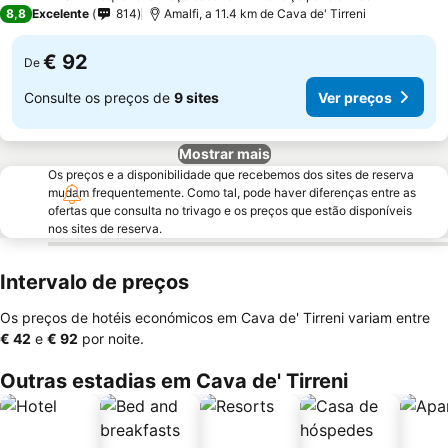
3 Estrelas
8,8
Excelente
814
Amalfi, a 11.4 km de Cava de' Tirreni
€ 92
De
Consulte os preços de
9 sites
Ver preços
Mostrar mais
Os preços e a disponibilidade que recebemos dos sites de reserva
mudam frequentemente. Como tal, pode haver diferenças entre as
ofertas que consulta no trivago e os preços que estão disponíveis
nos sites de reserva.
Intervalo de preços
Os preços de hotéis económicos em Cava de' Tirreni variam entre
‎€ 42
e
‎€ 92
por noite.
Outras estadias em Cava de' Tirreni