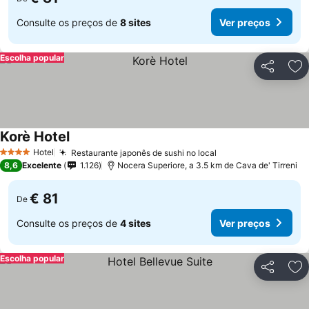
Consulte os preços de
8 sites
Ver preços
Escolha popular
Partilhar
Ad
Korè Hotel
Ver preços
Hotel
Restaurante japonês de sushi no local
Ver preços
4 Estrelas
8,6
Excelente
1.126
Nocera Superiore, a 3.5 km de Cava de' Tirreni
€ 81
De
Consulte os preços de
4 sites
Ver preços
Escolha popular
Partilhar
Ad