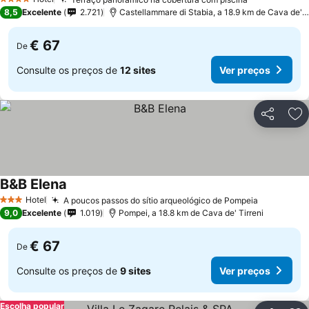
Ver preços
4 Estrelas
8,5
Excelente
2.721
Castellammare di Stabia, a 18.9 km de Cava de' T
€ 67
De
Consulte os preços de
12 sites
Ver preços
Partilhar
Ad
B&B Elena
Ver preços
Hotel
A poucos passos do sítio arqueológico de Pompeia
Ver preço
3 Estrelas
9,0
Excelente
1.019
Pompei, a 18.8 km de Cava de' Tirreni
€ 67
De
Consulte os preços de
9 sites
Ver preços
Escolha popular