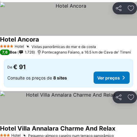
Partilhar
Ad
Hotel Ancora
Ver preços
Hotel
Vistas panorâmicas do mar e da costa
Ver preços
4 Estrelas
7,6
Boa
1.726
Pontecagnano Faiano, a 16.5 km de Cava de' Tirreni
€ 91
De
Consulte os preços de
8 sites
Ver preços
Partilhar
Ad
Hotel Villa Annalara Charme And Relax
Ver preç
Hotel
Pequeno-almoço caseiro num terraço panorâmico
Ver preço