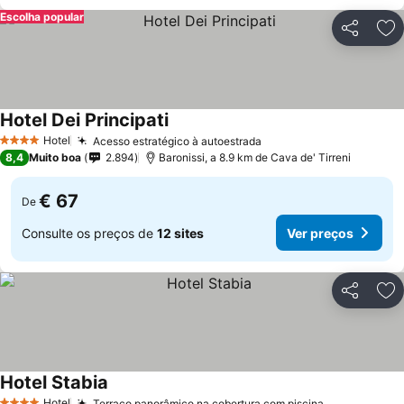
Escolha popular
Partilhar
Ad
Hotel Dei Principati
Ver preços
Hotel
Acesso estratégico à autoestrada
Ver preços
4 Estrelas
8,4
Muito boa
2.894
Baronissi, a 8.9 km de Cava de' Tirreni
€ 67
De
Consulte os preços de
12 sites
Ver preços
Partilhar
Ad
Hotel Stabia
Ver preços
Hotel
Terraço panorâmico na cobertura com piscina