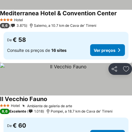
Mediterranea Hotel & Convention Center
Ver pr
Hotel
4 Estrelas
6,6
3.875
Salerno, a 10.7 km de Cava de' Tirreni
€ 58
De
Consulte os preços de
16 sites
Ver preços
Partilhar
Ad
Il Vecchio Fauno
Ver preços
Hotel
Ambiente de galeria de arte
Ver preços
3 Estrelas
8,6
Excelente
1.018
Pompei, a 18.7 km de Cava de' Tirreni
€ 60
De