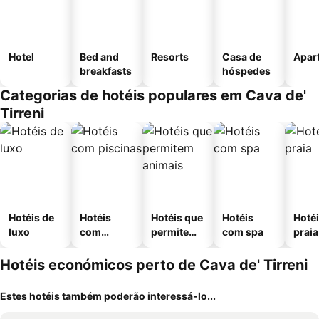
Hotel
Bed and
Resorts
Casa de
Apar
breakfasts
hóspedes
Categorias de hotéis populares em Cava de'
Tirreni
Hotéis de
Hotéis
Hotéis que
Hotéis
Hotéi
luxo
com
permitem
com spa
praia
piscinas
animais
Hotéis económicos perto de Cava de' Tirreni
Estes hotéis também poderão interessá-lo...