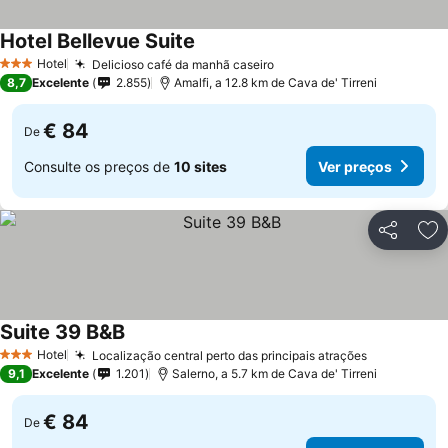
Hotel Bellevue Suite
Ver preços
Hotel
Delicioso café da manhã caseiro
Ver preços
3 Estrelas
8,7
Excelente
2.855
Amalfi, a 12.8 km de Cava de' Tirreni
€ 84
De
Consulte os preços de
10 sites
Ver preços
Partilhar
Ad
Suite 39 B&B
Ver preços
Hotel
Localização central perto das principais atrações
Ver preços
3 Estrelas
9,1
Excelente
1.201
Salerno, a 5.7 km de Cava de' Tirreni
€ 84
De