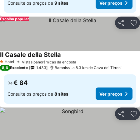
Consulte os preços de
9 sites
Ver preços
Escolha popular
Partilhar
Ad
Il Casale della Stella
Ver preços
Hotel
Vistas panorâmicas da encosta
Ver preços
1 Estrelas
8,6
Excelente
1.433
Baronissi, a 8.3 km de Cava de' Tirreni
€ 84
De
Consulte os preços de
8 sites
Ver preços
Partilhar
Ad