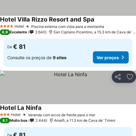
Hotel Villa Rizzo Resort and Spa
Ver preços
Hotel
Piscina externa com vista para a montanha
Ver preços
4 Estrelas
8,9
Excelente
2.640
San Cipriano Picentino, a 15.3 km de Cava de' Ti
€ 81
De
Consulte os preços de
9 sites
Ver preços
Partilhar
Ad
Hotel La Ninfa
Ver preços
Hotel
Varanda com arcos de frente para o mar
Ver preços
3 Estrelas
8,1
Muito boa
2.444
Amalfi, a 11.3 km de Cava de' Tirreni
€ 81
De