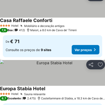
Casa Raffaele Conforti
Ver preços
Hotel
Mobiliário e decoração antigos
Ver preços
4 Estrelas
7,6
Boa
412
Maiori, a 8.0 km de Cava de' Tirreni
€ 71
De
Consulte os preços de
9 sites
Ver preços
Partilhar
Ad
Europa Stabia Hotel
Ver preços
Hotel
Sauna relaxante
Ver preços
4 Estrelas
8,7
Excelente
2.475
Castellammare di Stabia, a 18.3 km de Cava de' T