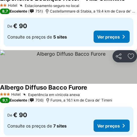
Ver 
Hotel
Estacionamento seguro no local
Ver preços
2 Estrelas
8,7
Excelente
751
Castellammare di Stabia, a 19.4 km de Cava de' Tir
€ 90
De
Consulte os preços de
5 sites
Ver preços
Partilhar
Ad
Albergo Diffuso Bacco Furore
Ver preços
Hotel
Experiência em vinícola anexa
Ver preços
3 Estrelas
9,1
Excelente
706
Furore, a 16.1 km de Cava de' Tirreni
€ 90
De
Consulte os preços de
7 sites
Ver preços