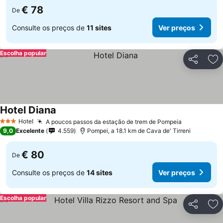
€ 78
De
Consulte os preços de
11 sites
Ver preços
Escolha popular
Partilhar
Ad
Hotel Diana
Ver preços
Hotel
A poucos passos da estação de trem de Pompeia
Ver preços
3 Estrelas
9,0
Excelente
4.559
Pompei, a 18.1 km de Cava de' Tirreni
€ 80
De
Consulte os preços de
14 sites
Ver preços
Escolha popular
Partilhar
Ad