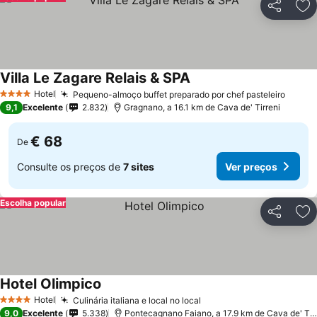
Partilhar
Ad
Villa Le Zagare Relais & SPA
Ver preços
Hotel
Pequeno-almoço buffet preparado por chef pasteleiro
Ver p
4 Estrelas
9,1
Excelente
2.832
Gragnano, a 16.1 km de Cava de' Tirreni
€ 68
De
Consulte os preços de
7 sites
Ver preços
Escolha popular
Partilhar
Ad
Hotel Olimpico
Ver preços
Hotel
Culinária italiana e local no local
Ver preços
4 Estrelas
9,0
Excelente
5.338
Pontecagnano Faiano, a 17.9 km de Cava de' Tir