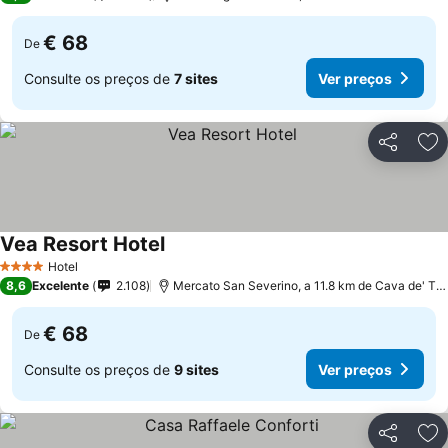
€ 68
De
Consulte os preços de
7 sites
Ver preços
Partilhar
Ad
Vea Resort Hotel
Ver preços
Hotel
4 Estrelas
8,6
Excelente
2.108
Mercato San Severino, a 11.8 km de Cava de' Tirr
€ 68
De
Consulte os preços de
9 sites
Ver preços
Partilhar
Ad