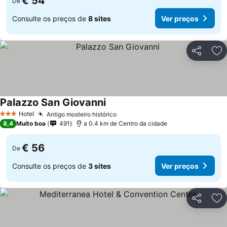
€ 54
De
Consulte os preços de
8 sites
Ver preços
Partilhar
Ad
Palazzo San Giovanni
Ver preços
Hotel
Antigo mosteiro histórico
Ver preços
3 Estrelas
8,4
Muito boa
491
a 0.4 km de Centro da cidade
€ 56
De
Consulte os preços de
3 sites
Ver preços
Partilhar
Ad