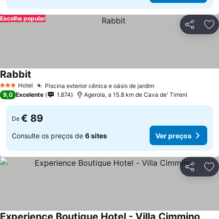
Escolha popular
Partilhar
Ad
Rabbit
Ver preços
Hotel
Piscina exterior cênica e oásis de jardim
Ver preços
3 Estrelas
9,0
Excelente
1.874
Agerola, a 15.8 km de Cava de' Tirreni
€ 89
De
Consulte os preços de
6 sites
Ver preços
Partilhar
Ad
Experience Boutique Hotel - Villa Cimmino