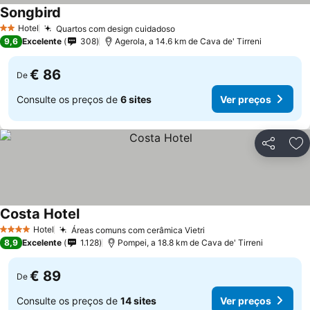
Songbird
Ver preços
Hotel
Quartos com design cuidadoso
Ver preços
2 Estrelas
9,6
Excelente
308
Agerola, a 14.6 km de Cava de' Tirreni
€ 86
De
Consulte os preços de
6 sites
Ver preços
Partilhar
Ad
Costa Hotel
Ver preços
Hotel
Áreas comuns com cerâmica Vietri
Ver preços
4 Estrelas
8,9
Excelente
1.128
Pompei, a 18.8 km de Cava de' Tirreni
€ 89
De
Consulte os preços de
14 sites
Ver preços