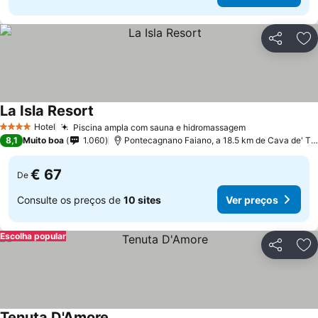
Partilhar
Ad
La Isla Resort
Ver preços
Hotel
Piscina ampla com sauna e hidromassagem
Ver preços
4 Estrelas
8,1
Muito boa
1.060
Pontecagnano Faiano, a 18.5 km de Cava de' Tir
€ 67
De
Consulte os preços de
10 sites
Ver preços
Escolha popular
Partilhar
Ad
Tenuta D'Amore