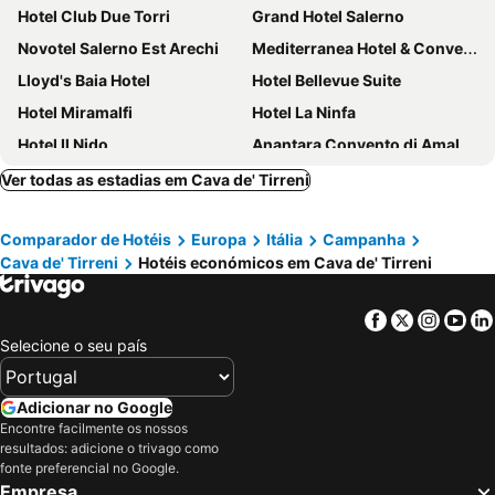
Hotel Club Due Torri
Grand Hotel Salerno
Novotel Salerno Est Arechi
Mediterranea Hotel & Convention Center
Lloyd's Baia Hotel
Hotel Bellevue Suite
Hotel Miramalfi
Hotel La Ninfa
Hotel Il Nido
Anantara Convento di Amalfi Grand Hotel
La Madegra Seasuite
Grand Hotel Excelsior
Ver todas as estadias em Cava de' Tirreni
Hotel Residence Amalfi
Terrazza Duomo
Comparador de Hotéis
Europa
Itália
Campanha
Hotel Olimpico
Saint Joseph Resort
Cava de' Tirreni
Hotéis económicos em Cava de' Tirreni
Reginna Palace Hotel
Hotel Aurora
Albergo Diffuso Bacco Furore
Europa Stabia Hotel
Facebook
Twitter
Insta
Yo
Hotel Polo Nautico
Villa Romana Hotel & Spa
Selecione o seu país
Tramonto d'Oro
Hotel Residence San Pietro
San Severino Park Hotel & Spa
Hotel Europa
Adicionar no Google
Encontre facilmente os nossos
Hotel Villa Bellavista
Hotel del Sole
resultados: adicione o trivago como
Korè Hotel
sophie
fonte preferencial no Google.
Empresa