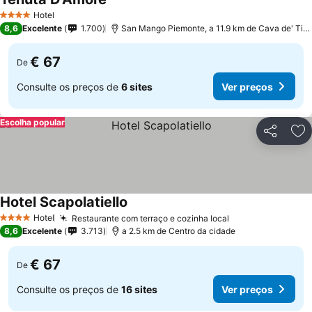
Ver preços
Hotel
4 Estrelas
8,6
Excelente
1.700
San Mango Piemonte, a 11.9 km de Cava de' Tirr
€ 67
De
Consulte os preços de
6 sites
Ver preços
Escolha popular
Partilhar
Ad
Hotel Scapolatiello
Ver preços
Hotel
Restaurante com terraço e cozinha local
Ver preços
4 Estrelas
8,6
Excelente
3.713
a 2.5 km de Centro da cidade
€ 67
De
Consulte os preços de
16 sites
Ver preços