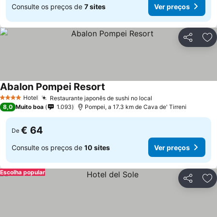
Consulte os preços de
7 sites
Ver preços
Partilhar
Ad
Abalon Pompei Resort
Ver preços
Hotel
Restaurante japonês de sushi no local
Ver preços
4 Estrelas
8,0
Muito boa
1.093
Pompei, a 17.3 km de Cava de' Tirreni
€ 64
De
Consulte os preços de
10 sites
Ver preços
Escolha popular
Partilhar
Ad