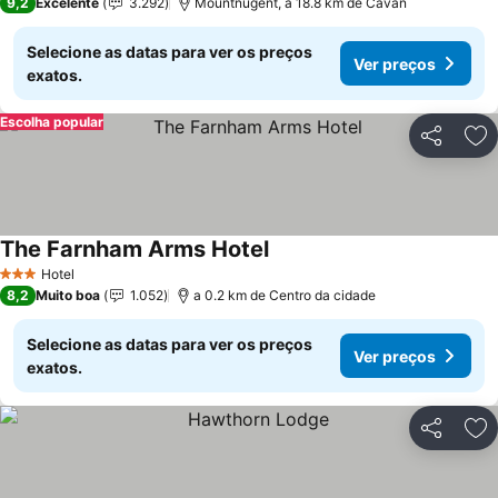
9,2
Excelente
3.292
Mountnugent, a 18.8 km de Cavan
Selecione as datas para ver os preços
Ver preços
exatos.
Escolha popular
Partilhar
Ad
The Farnham Arms Hotel
Hotel
3 Estrelas
8,2
Muito boa
1.052
a 0.2 km de Centro da cidade
Selecione as datas para ver os preços
Ver preços
exatos.
Partilhar
Ad