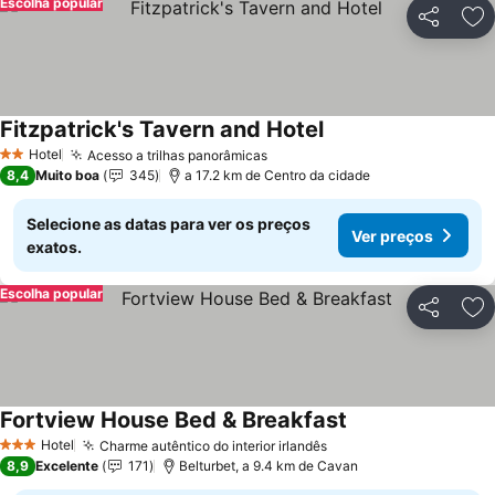
Escolha popular
Partilhar
Ad
Fitzpatrick's Tavern and Hotel
Hotel
Acesso a trilhas panorâmicas
2 Estrelas
8,4
Muito boa
345
a 17.2 km de Centro da cidade
Selecione as datas para ver os preços
Ver preços
exatos.
Escolha popular
Partilhar
Ad
Fortview House Bed & Breakfast
Hotel
Charme autêntico do interior irlandês
3 Estrelas
8,9
Excelente
171
Belturbet, a 9.4 km de Cavan