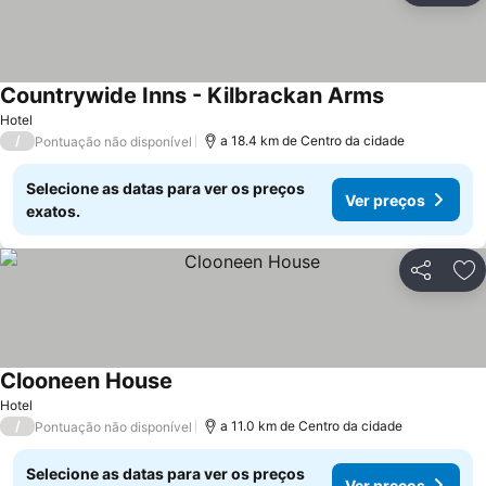
Countrywide Inns - Kilbrackan Arms
Hotel
/
a 18.4 km de Centro da cidade
Pontuação não disponível
Selecione as datas para ver os preços
Ver preços
exatos.
Partilhar
Ad
Clooneen House
Hotel
/
a 11.0 km de Centro da cidade
Pontuação não disponível
Selecione as datas para ver os preços
Ver preços