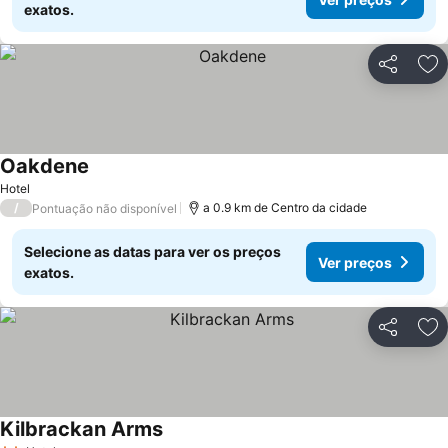
exatos.
Partilhar
Ad
Oakdene
Hotel
/
a 0.9 km de Centro da cidade
Pontuação não disponível
Selecione as datas para ver os preços
Ver preços
exatos.
Partilhar
Ad
Kilbrackan Arms