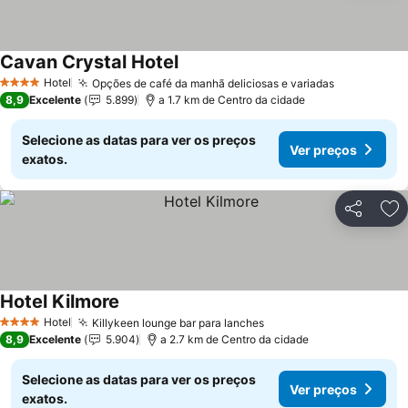
Cavan Crystal Hotel
Hotel
Opções de café da manhã deliciosas e variadas
4 Estrelas
8,9
Excelente
5.899
a 1.7 km de Centro da cidade
Selecione as datas para ver os preços
Ver preços
exatos.
Partilhar
Ad
Hotel Kilmore
Hotel
Killykeen lounge bar para lanches
4 Estrelas
8,9
Excelente
5.904
a 2.7 km de Centro da cidade
Selecione as datas para ver os preços
Ver preços
exatos.