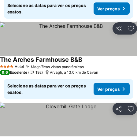
Selecione as datas para ver os preços
Ver preços
exatos.
Partilhar
Ad
The Arches Farmhouse B&B
Hotel
Magníficas vistas panorâmicas
4 Estrelas
9,6
Excelente
192
Arvagh, a 13.0 km de Cavan
Selecione as datas para ver os preços
Ver preços
exatos.
Partilhar
Ad