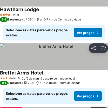
Hawthorn Lodge
Hotel
4 Estrelas
9,6
Excelente
354
a 10.7 km de Centro da cidade
Selecione as datas para ver os preços
Ver preços
exatos.
Partilhar
Ad
Breffni Arms Hotel
Hotel
Café da manhã caseiro com toque local
3 Estrelas
9,1
Excelente
723
a 16.2 km de Centro da cidade
Selecione as datas para ver os preços
Ver preços
exatos.