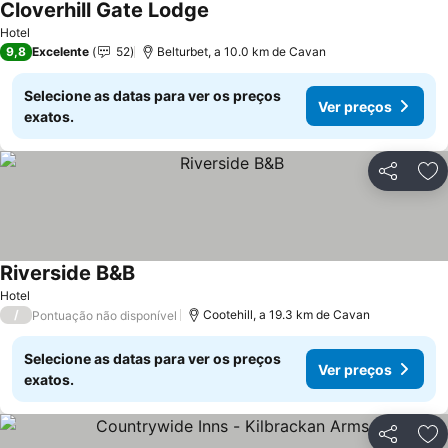
Cloverhill Gate Lodge
Hotel
9,8
Excelente
52
Belturbet, a 10.0 km de Cavan
Selecione as datas para ver os preços
Ver preços
exatos.
Partilhar
Ad
Riverside B&B
Hotel
/
Cootehill, a 19.3 km de Cavan
Pontuação não disponível
Selecione as datas para ver os preços
Ver preços
exatos.
Partilhar
Ad