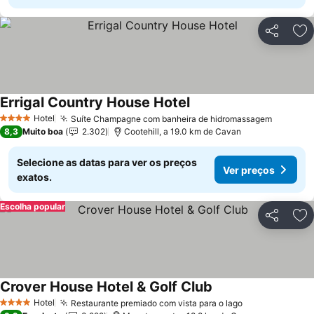
Partilhar
Ad
Errigal Country House Hotel
Hotel
Suíte Champagne com banheira de hidromassagem
4 Estrelas
8,3
Muito boa
2.302
Cootehill, a 19.0 km de Cavan
Selecione as datas para ver os preços
Ver preços
exatos.
Escolha popular
Partilhar
Ad
Crover House Hotel & Golf Club
Hotel
Restaurante premiado com vista para o lago
4 Estrelas