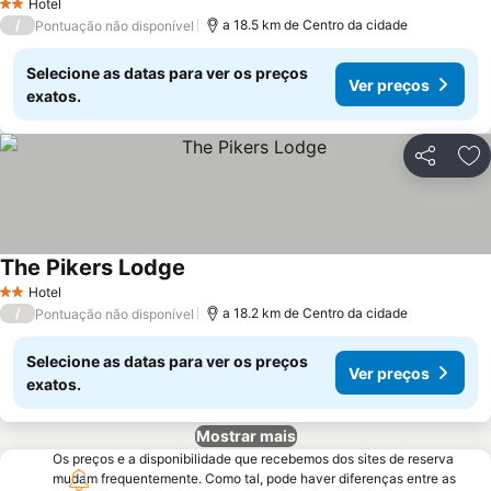
Hotel
2 Estrelas
/
a 18.5 km de Centro da cidade
Pontuação não disponível
Selecione as datas para ver os preços
Ver preços
exatos.
Partilhar
Ad
The Pikers Lodge
Hotel
2 Estrelas
/
a 18.2 km de Centro da cidade
Pontuação não disponível
Selecione as datas para ver os preços
Ver preços
exatos.
Mostrar mais
Os preços e a disponibilidade que recebemos dos sites de reserva
mudam frequentemente. Como tal, pode haver diferenças entre as