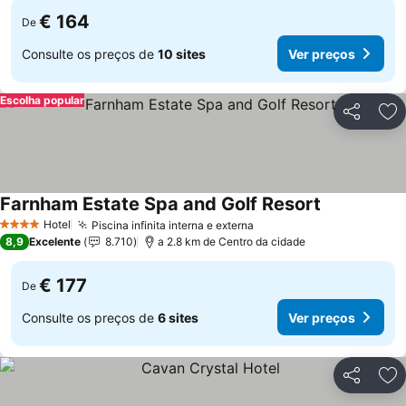
€ 164
De
Consulte os preços de
10 sites
Ver preços
Escolha popular
Partilhar
Ad
Farnham Estate Spa and Golf Resort
Hotel
Piscina infinita interna e externa
4 Estrelas
8,9
Excelente
8.710
a 2.8 km de Centro da cidade
€ 177
De
Consulte os preços de
6 sites
Ver preços
Partilhar
Ad