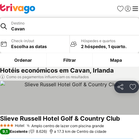
Favoritos
Iniciar
Me
Destino
Cavan
Check-in/out
Hóspedes e quartos
Escolha as datas
2 hóspedes, 1 quarto.
Ordenar
Filtrar
Mapa
Hotéis económicos em Cavan, Irlanda
Como os pagamentos influenciam os resultados
Partilhar
Ad
Slieve Russell Hotel Golf & Country Club
Hotel
Amplo centro de lazer com piscina grande
4 Estrelas
9,1
Excelente
8.626
a 17.3 km de Centro da cidade