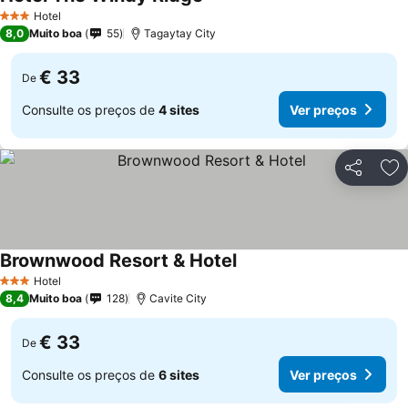
Hotel
3 Estrelas
8,0
Muito boa
55
Tagaytay City
€ 33
De
Consulte os preços de
4 sites
Ver preços
Partilhar
Ad
Brownwood Resort & Hotel
Hotel
3 Estrelas
8,4
Muito boa
128
Cavite City
€ 33
De
Consulte os preços de
6 sites
Ver preços