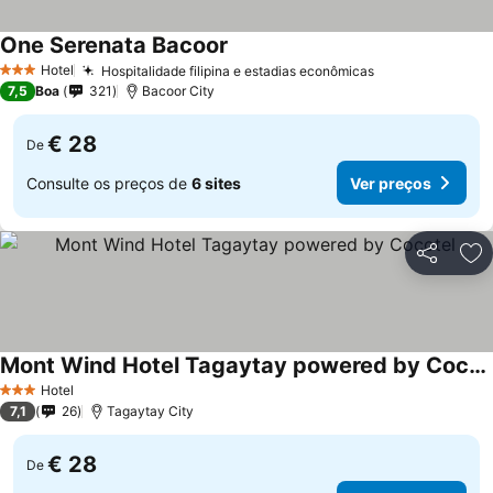
One Serenata Bacoor
Hotel
Hospitalidade filipina e estadias econômicas
3 Estrelas
7,5
Boa
321
Bacoor City
€ 28
De
Consulte os preços de
6 sites
Ver preços
Partilhar
Ad
Mont Wind Hotel Tagaytay powered by Cocotel
Hotel
3 Estrelas
7,1
26
Tagaytay City
€ 28
De