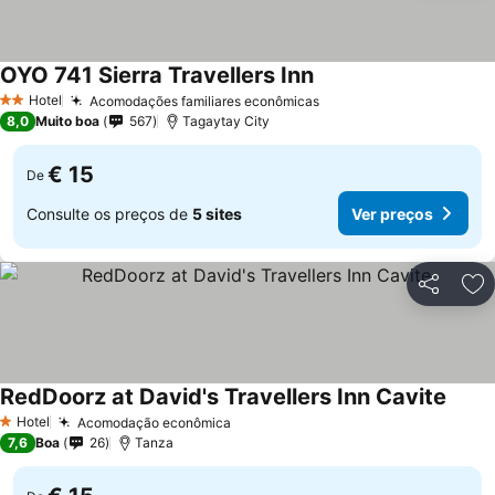
OYO 741 Sierra Travellers Inn
Hotel
Acomodações familiares econômicas
2 Estrelas
8,0
Muito boa
567
Tagaytay City
€ 15
De
Consulte os preços de
5 sites
Ver preços
Partilhar
Ad
RedDoorz at David's Travellers Inn Cavite
Hotel
Acomodação econômica
1 Estrelas
7,6
Boa
26
Tanza