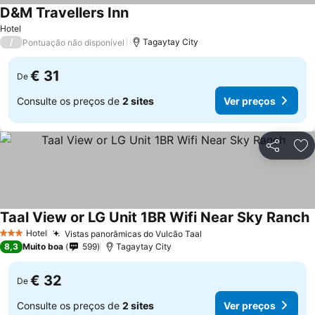
D&M Travellers Inn
Hotel
/
Tagaytay City
Pontuação não disponível
€ 31
De
Consulte os preços de
2 sites
Ver preços
Partilhar
Ad
Taal View or LG Unit 1BR Wifi Near Sky Ranch
Hotel
Vistas panorâmicas do Vulcão Taal
3 Estrelas
8,3
Muito boa
599
Tagaytay City
€ 32
De
Consulte os preços de
2 sites
Ver preços