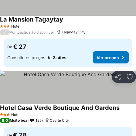
La Mansion Tagaytay
Hotel
3 Estrelas
/
Tagaytay City
Pontuação não disponível
€ 27
De
Consulte os preços de
3 sites
Ver preços
Partilhar
Ad
Hotel Casa Verde Boutique And Gardens
Hotel
3 Estrelas
8,0
Muito boa
125
Cavite City
€ 28
De