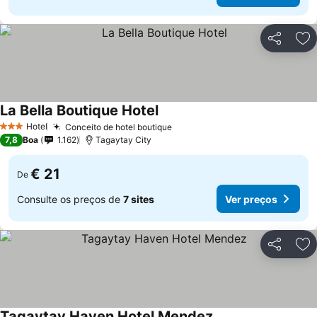
Partilhar
Ad
La Bella Boutique Hotel
Hotel
Conceito de hotel boutique
3 Estrelas
7,8
Boa
1.162
Tagaytay City
€ 21
De
Consulte os preços de
7 sites
Ver preços
Partilhar
Ad
Tagaytay Haven Hotel Mendez