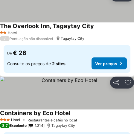
The Overlook Inn, Tagaytay City
Hotel
2 Estrelas
/
Tagaytay City
Pontuação não disponível
€ 26
De
Consulte os preços de
2 sites
Ver preços
Partilhar
Ad
Containers by Eco Hotel
Hotel
Restaurantes e cafés no local
3 Estrelas
8,7
Excelente
1.214
Tagaytay City