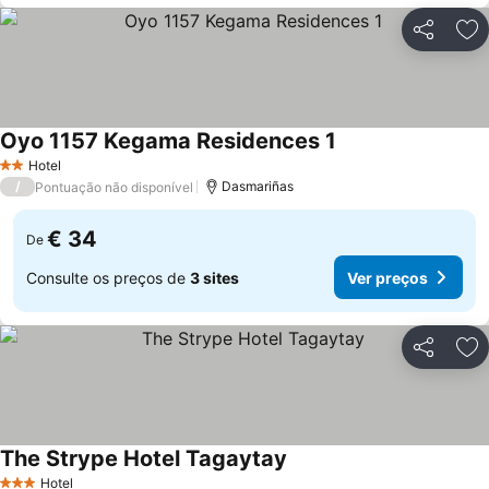
Partilhar
Ad
Oyo 1157 Kegama Residences 1
Hotel
2 Estrelas
/
Dasmariñas
Pontuação não disponível
€ 34
De
Consulte os preços de
3 sites
Ver preços
Partilhar
Ad
The Strype Hotel Tagaytay
Hotel