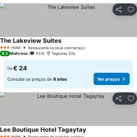
Partilhar
Ad
The Lakeview Suites
Hotel
Restaurante no local com terraço
3 Estrelas
8,2
Muito boa
433
Tagaytay City
€ 24
De
Consulte os preços de
8 sites
Ver preços
Partilhar
Ad
Lee Boutique Hotel Tagaytay
Hotel
Restaurante de culinária asiática