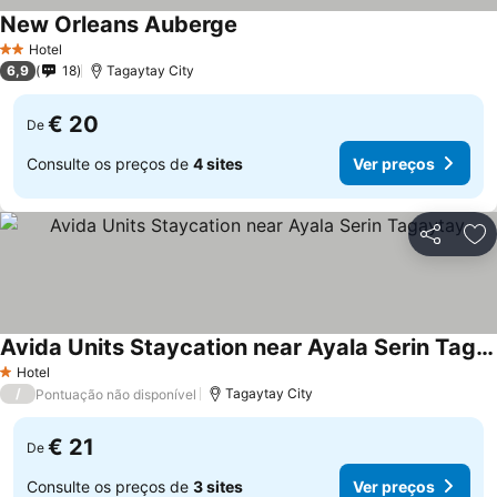
New Orleans Auberge
Hotel
2 Estrelas
6,9
18
Tagaytay City
€ 20
De
Consulte os preços de
4 sites
Ver preços
Partilhar
Ad
Avida Units Staycation near Ayala Serin Tagaytay
Hotel
1 Estrelas
/
Tagaytay City
Pontuação não disponível
€ 21
De
Consulte os preços de
3 sites
Ver preços