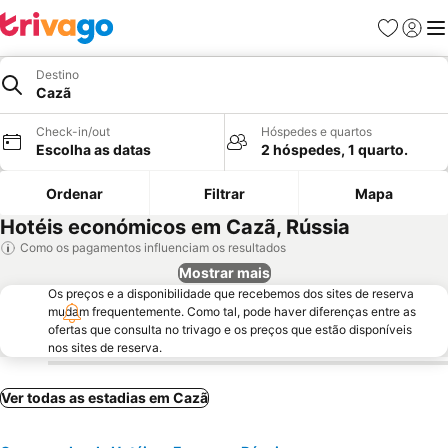
Favoritos
Iniciar
Me
Destino
Cazã
Check-in/out
Hóspedes e quartos
Escolha as datas
2 hóspedes, 1 quarto.
Ordenar
Filtrar
Mapa
Hotéis económicos em Cazã, Rússia
Como os pagamentos influenciam os resultados
Mostrar mais
Os preços e a disponibilidade que recebemos dos sites de reserva
mudam frequentemente. Como tal, pode haver diferenças entre as
ofertas que consulta no trivago e os preços que estão disponíveis
nos sites de reserva.
Ver todas as estadias em Cazã