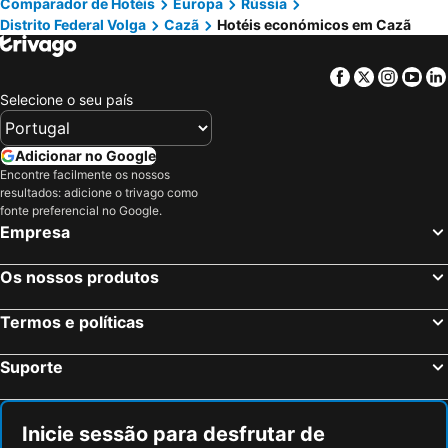
Comparador de Hotéis
Europa
Rússia
Distrito Federal Volga
Cazã
Hotéis económicos em Cazã
Facebook
Twitter
Insta
Yo
Selecione o seu país
Adicionar no Google
Encontre facilmente os nossos
resultados: adicione o trivago como
fonte preferencial no Google.
Empresa
Os nossos produtos
Termos e políticas
Suporte
Inicie sessão para desfrutar de