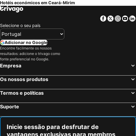
Hotéis económicos em Ceará-Mirim
Facebook
Twitter
Insta
Yo
Selecione o seu país
Adicionar no Google
Encontre facilmente os nossos
resultados: adicione o trivago como
fonte preferencial no Google.
Empresa
Os nossos produtos
Termos e políticas
Suporte
Inicie sessão para desfrutar de
vantagens exclusivas para membros