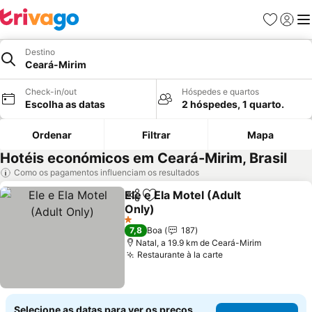
Favoritos
Iniciar
Me
Destino
Ceará-Mirim
Check-in/out
Hóspedes e quartos
Escolha as datas
2 hóspedes, 1 quarto.
Ordenar
Filtrar
Mapa
Hotéis económicos em Ceará-Mirim, Brasil
Como os pagamentos influenciam os resultados
Ele e Ela Motel (Adult
Partilhar
Adicionar aos favoritos
Only)
1 Estrelas
7,8
Boa
187
Natal, a 19.9 km de Ceará-Mirim
Restaurante à la carte
Selecione as datas para ver os preços