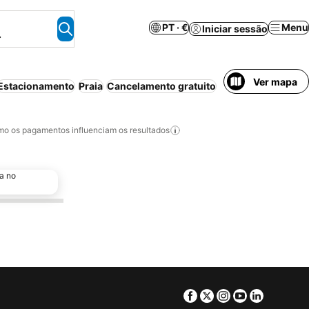
PT · €
Menu
Iniciar sessão
.
Ver mapa
Estacionamento
Praia
Cancelamento gratuito
o os pagamentos influenciam os resultados
a no
Facebook
Twitter
Instagram
Youtube
Linkedin