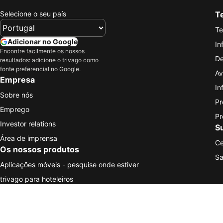
Selecione o seu país
Te
Te
Adicionar no Google
In
Encontre facilmente os nossos
De
resultados: adicione o trivago como
fonte preferencial no Google.
Av
Empresa
In
Sobre nós
Pr
Emprego
Pr
Investor relations
S
Área de imprensa
Ce
Os nossos produtos
Sa
Aplicações móveis - pesquise onde estiver
trivago para hoteleiros