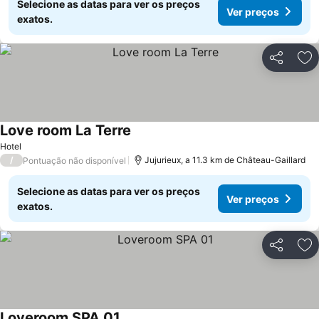
Selecione as datas para ver os preços
Ver preços
exatos.
Partilhar
Ad
Love room La Terre
Hotel
/
Jujurieux, a 11.3 km de Château-Gaillard
Pontuação não disponível
Selecione as datas para ver os preços
Ver preços
exatos.
Partilhar
Ad
Loveroom SPA 01