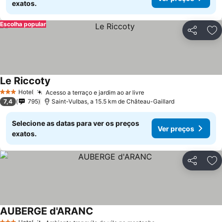
exatos.
Escolha popular
Partilhar
Ad
Le Riccoty
Hotel
Acesso a terraço e jardim ao ar livre
3 Estrelas
7,4
795
Saint-Vulbas, a 15.5 km de Château-Gaillard
Selecione as datas para ver os preços
Ver preços
exatos.
Partilhar
Ad
AUBERGE d'ARANC