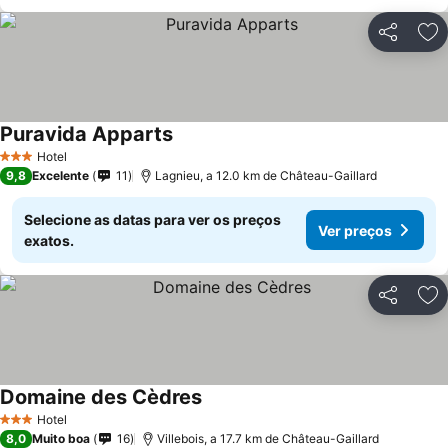
Partilhar
Ad
Puravida Apparts
Hotel
3 Estrelas
9,8
Excelente
11
Lagnieu, a 12.0 km de Château-Gaillard
Selecione as datas para ver os preços
Ver preços
exatos.
Partilhar
Ad
Domaine des Cèdres
Hotel
3 Estrelas
8,0
Muito boa
16
Villebois, a 17.7 km de Château-Gaillard