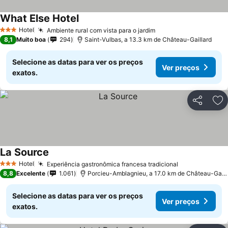
What Else Hotel
Hotel
Ambiente rural com vista para o jardim
3 Estrelas
8,1
Muito boa
294
Saint-Vulbas, a 13.3 km de Château-Gaillard
Selecione as datas para ver os preços
Ver preços
exatos.
Partilhar
Ad
La Source
Hotel
Experiência gastronômica francesa tradicional
3 Estrelas
8,8
Excelente
1.061
Porcieu-Amblagnieu, a 17.0 km de Château-Gaillard
Selecione as datas para ver os preços
Ver preços
exatos.