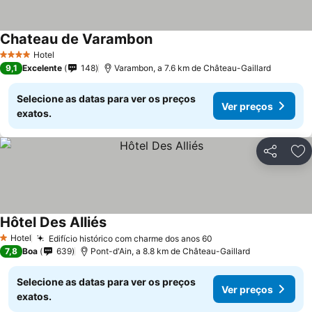
Chateau de Varambon
Hotel
4 Estrelas
9,1
Excelente
148
Varambon, a 7.6 km de Château-Gaillard
Selecione as datas para ver os preços
Ver preços
exatos.
Partilhar
Ad
Hôtel Des Alliés
Hotel
Edifício histórico com charme dos anos 60
1 Estrelas
7,8
Boa
639
Pont-d'Ain, a 8.8 km de Château-Gaillard
Selecione as datas para ver os preços
Ver preços
exatos.