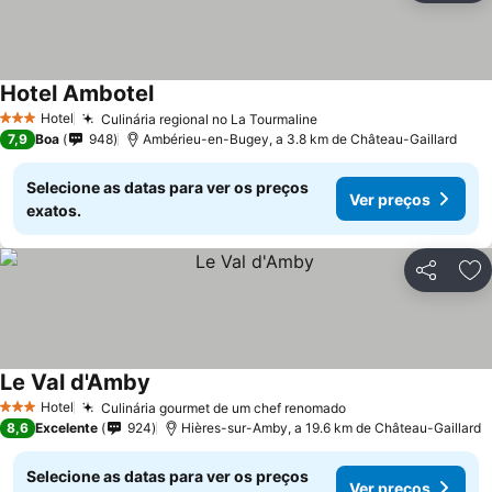
Hotel Ambotel
Hotel
Culinária regional no La Tourmaline
3 Estrelas
7,9
Boa
948
Ambérieu-en-Bugey, a 3.8 km de Château-Gaillard
Selecione as datas para ver os preços
Ver preços
exatos.
Partilhar
Ad
Le Val d'Amby
Hotel
Culinária gourmet de um chef renomado
3 Estrelas
8,6
Excelente
924
Hières-sur-Amby, a 19.6 km de Château-Gaillard
Selecione as datas para ver os preços
Ver preços