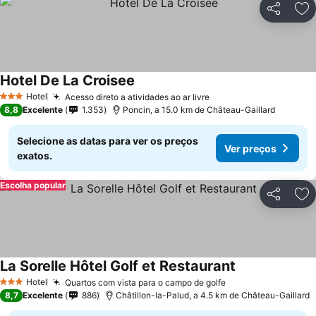
Partilhar
Ad
Hotel De La Croisee
Hotel
Acesso direto a atividades ao ar livre
3 Estrelas
8,8
Excelente
1.353
Poncin, a 15.0 km de Château-Gaillard
Selecione as datas para ver os preços
Ver preços
exatos.
Escolha popular
Partilhar
Ad
La Sorelle Hôtel Golf et Restaurant
Hotel
Quartos com vista para o campo de golfe
3 Estrelas
8,7
Excelente
886
Châtillon-la-Palud, a 4.5 km de Château-Gaillard