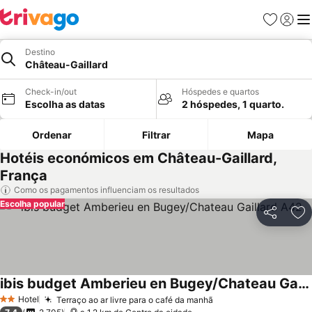
Favoritos
Iniciar
Me
Destino
Château-Gaillard
Check-in/out
Hóspedes e quartos
Escolha as datas
2 hóspedes, 1 quarto.
Ordenar
Filtrar
Mapa
Hotéis económicos em Château-Gaillard,
França
Como os pagamentos influenciam os resultados
Escolha popular
Partilhar
Ad
ibis budget Amberieu en Bugey/Chateau Gaillard A42
Hotel
Terraço ao ar livre para o café da manhã
2 Estrelas