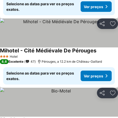
Selecione as datas para ver os preços
Ver preços
exatos.
Partilhar
Ad
Mihotel - Cité Médiévale De Pérouges
Hotel
3 Estrelas
8,6
Excelente
47
Pérouges, a 12.2 km de Château-Gaillard
Selecione as datas para ver os preços
Ver preços
exatos.
Partilhar
Ad