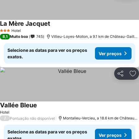
La Mère Jacquet
Hotel
3 Estrelas
8,1
Muito boa
745
Villieu-Loyes-Mollon, a 9.1 km de Château-Gaillard
Selecione as datas para ver os preços
Ver preços
exatos.
Partilhar
Ad
Vallée Bleue
Hotel
/
Montalieu-Vercieu, a 18.6 km de Château-Gaillard
Pontuação não disponível
Selecione as datas para ver os preços
Ver preços
exatos.