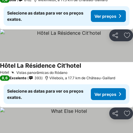
Selecione as datas para ver os preços
Ver preços
exatos.
Partilhar
Ad
Hôtel La Résidence Cit'hotel
Hotel
Vistas panorâmicas do Ródano
8,6
Excelente
393
Villebois, a 17.7 km de Château-Gaillard
Selecione as datas para ver os preços
Ver preços
exatos.
Partilhar
Ad