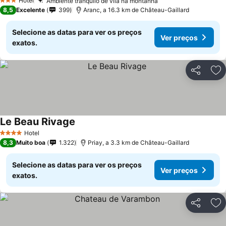
Hotel
Ambiente tranquilo de vila na montanha
3 Estrelas
8,5
Excelente
399
Aranc, a 16.3 km de Château-Gaillard
Selecione as datas para ver os preços
Ver preços
exatos.
Partilhar
Ad
Le Beau Rivage
Hotel
4 Estrelas
8,3
Muito boa
1.322
Priay, a 3.3 km de Château-Gaillard
Selecione as datas para ver os preços
Ver preços
exatos.
Partilhar
Ad