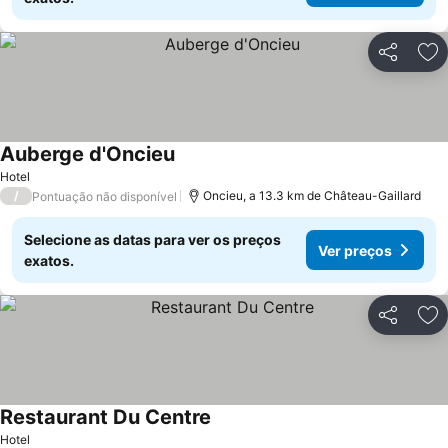
Partilhar
Ad
Auberge d'Oncieu
Hotel
/
Oncieu, a 13.3 km de Château-Gaillard
Pontuação não disponível
Selecione as datas para ver os preços
Ver preços
exatos.
Partilhar
Ad
Restaurant Du Centre
Hotel