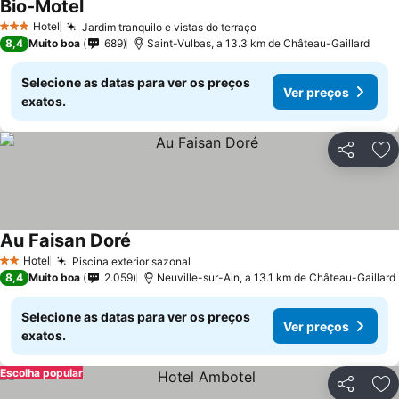
Bio-Motel
Hotel
Jardim tranquilo e vistas do terraço
3 Estrelas
8,4
Muito boa
689
Saint-Vulbas, a 13.3 km de Château-Gaillard
Selecione as datas para ver os preços
Ver preços
exatos.
Partilhar
Ad
Au Faisan Doré
Hotel
Piscina exterior sazonal
2 Estrelas
8,4
Muito boa
2.059
Neuville-sur-Ain, a 13.1 km de Château-Gaillard
Selecione as datas para ver os preços
Ver preços
exatos.
Escolha popular
Partilhar
Ad