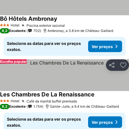
Bô Hôtels Ambronay
Hotel
Piscina exterior sazonal
3 Estrelas
9,2
Excelente
702
Ambronay, a 3.8 km de Château-Gaillard
Selecione as datas para ver os preços
Ver preços
exatos.
Escolha popular
Partilhar
Ad
Les Chambres De La Renaissance
Hotel
Café da manhã buffet premiado
3 Estrelas
9,2
Excelente
1.754
Sainte-Julie, a 9.4 km de Château-Gaillard
Selecione as datas para ver os preços
Ver preços
exatos.