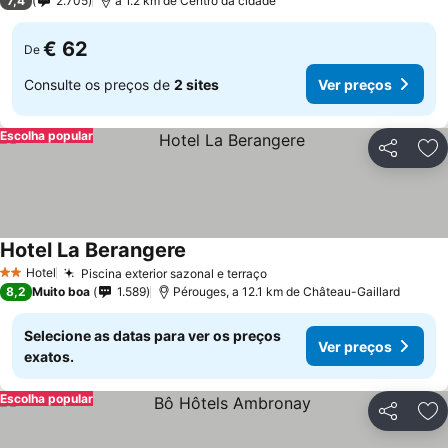
7,4
2.705
a 1.2 km de Centro da cidade
€ 62
De
Consulte os preços de
2 sites
Ver preços
Escolha popular
Partilhar
Ad
Hotel La Berangere
Hotel
Piscina exterior sazonal e terraço
2 Estrelas
8,2
Muito boa
1.589
Pérouges, a 12.1 km de Château-Gaillard
Selecione as datas para ver os preços
Ver preços
exatos.
Escolha popular
Partilhar
Ad