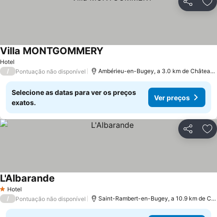
Partilhar
Ad
Villa MONTGOMMERY
Hotel
/
Ambérieu-en-Bugey, a 3.0 km de Château-Gaillard
Pontuação não disponível
Selecione as datas para ver os preços
Ver preços
exatos.
Partilhar
Ad
L'Albarande
Hotel
1 Estrelas
/
Saint-Rambert-en-Bugey, a 10.9 km de Château-Gaillard
Pontuação não disponível