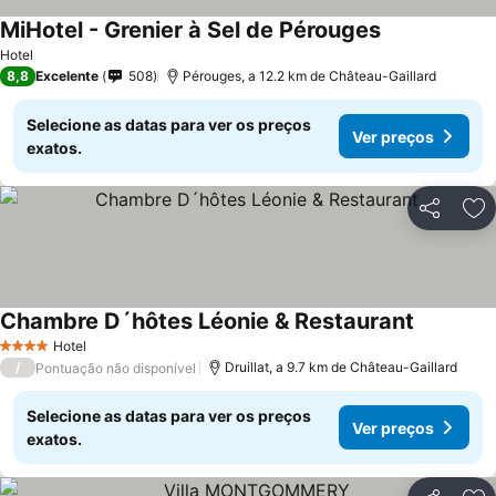
MiHotel - Grenier à Sel de Pérouges
Hotel
8,8
Excelente
508
Pérouges, a 12.2 km de Château-Gaillard
Selecione as datas para ver os preços
Ver preços
exatos.
Partilhar
Ad
Chambre D´hôtes Léonie & Restaurant
Hotel
4 Estrelas
/
Druillat, a 9.7 km de Château-Gaillard
Pontuação não disponível
Selecione as datas para ver os preços
Ver preços
exatos.