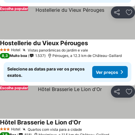
Escolha popular
Partilhar
Ad
Hostellerie du Vieux Pérouges
Hotel
Vistas panorâmicas do jardim e vale
3 Estrelas
8,3
Muito boa
1.537
Pérouges, a 12.3 km de Château-Gaillard
Selecione as datas para ver os preços
Ver preços
exatos.
Escolha popular
Partilhar
Ad
Hôtel Brasserie Le Lion d'Or
Hotel
Quartos com vista para a cidade
3 Estrelas
7,8
Boa
818
Meximieux, a 11.5 km de Château-Gaillard