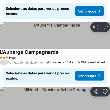
Selecione as datas para ver os preços
Ver preços
exatos.
Partilhar
Ad
L'Auberge Campagnarde
Hotel
3 Estrelas
/
Évosges, a 15.4 km de Château-Gaillard
Pontuação não disponível
Selecione as datas para ver os preços
Ver preços
exatos.
Partilhar
Ad