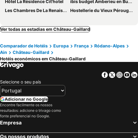
Hôtel La Résidence Cit'hotel
ibis budget Amberieu en Bugey/Chateau Gaillard A42
Les Chambres De La Renaissance
Hostellerie du Vieux Pérouges
Ver todas as estadias em Château-Gaillard
Comparador de Hotéis
Europa
França
Ródano-Alpes
Ain
Château-Gaillard
Hotéis económicos em Château-Gaillard
Facebook
Twitter
Insta
Yo
Selecione o seu país
Adicionar no Google
Encontre facilmente os nossos
resultados: adicione o trivago como
fonte preferencial no Google.
Empresa
Os nossos produtos