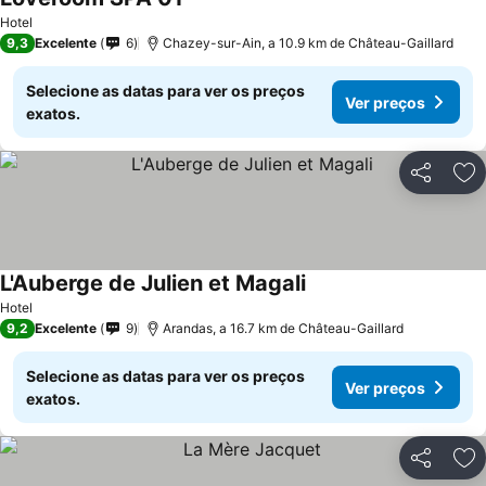
Hotel
9,3
Excelente
6
Chazey-sur-Ain, a 10.9 km de Château-Gaillard
Selecione as datas para ver os preços
Ver preços
exatos.
Partilhar
Ad
L'Auberge de Julien et Magali
Hotel
9,2
Excelente
9
Arandas, a 16.7 km de Château-Gaillard
Selecione as datas para ver os preços
Ver preços
exatos.
Partilhar
Ad