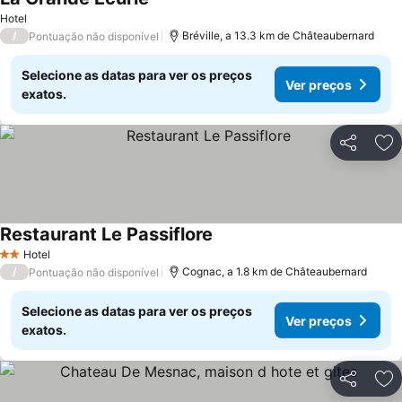
Ver preços
Hotel
/
Bréville, a 13.3 km de Châteaubernard
Pontuação não disponível
Selecione as datas para ver os preços
Ver preços
exatos.
Partilhar
Ad
Restaurant Le Passiflore
Ver preços
Hotel
2 Estrelas
/
Cognac, a 1.8 km de Châteaubernard
Pontuação não disponível
Selecione as datas para ver os preços
Ver preços
exatos.
Partilhar
Ad