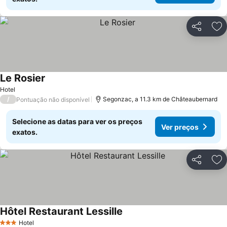
Partilhar
Ad
Le Rosier
Ver preços
Hotel
/
Segonzac, a 11.3 km de Châteaubernard
Pontuação não disponível
Selecione as datas para ver os preços
Ver preços
exatos.
Partilhar
Ad
Hôtel Restaurant Lessille
Ver preços
Hotel
3 Estrelas