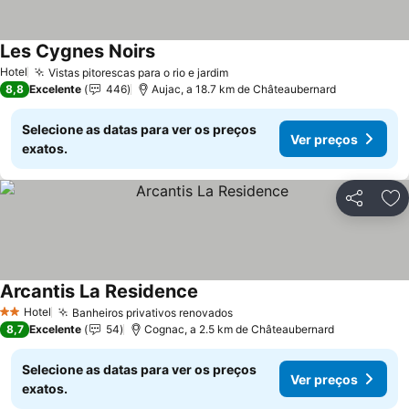
Les Cygnes Noirs
Ver preços
Hotel
Vistas pitorescas para o rio e jardim
Ver preços
8,8
Excelente
446
Aujac, a 18.7 km de Châteaubernard
Selecione as datas para ver os preços
Ver preços
exatos.
Partilhar
Ad
Arcantis La Residence
Ver preços
Hotel
Banheiros privativos renovados
Ver preços
2 Estrelas
8,7
Excelente
54
Cognac, a 2.5 km de Châteaubernard
Selecione as datas para ver os preços
Ver preços
exatos.