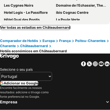
Les Cygnes Noirs
Domaine de l'Echassier, The Originals Relais
Hotel Logis - Le Passiflore
ibis Cognac Centre
Hôtel Quai des Pontis
La Poule Verte
Ver todas as estadias em Châteaubernard
Comparador de Hotéis
Europa
França
Poitou-Charentes
Charente
Châteaubernard
Hotéis económicos em Châteaubernard
Facebook
Twitter
Insta
Yo
Selecione o seu país
Adicionar no Google
Encontre facilmente os nossos
resultados: adicione o trivago como
fonte preferencial no Google.
Empresa