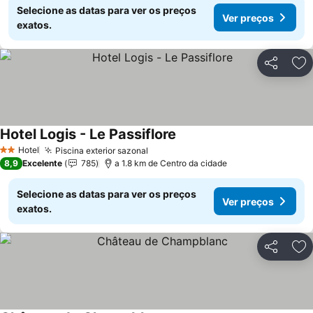
Selecione as datas para ver os preços
Ver preços
exatos.
Partilhar
Ad
Hotel Logis - Le Passiflore
Ver preços
Hotel
Piscina exterior sazonal
Ver preços
2 Estrelas
8,9
Excelente
785
a 1.8 km de Centro da cidade
Selecione as datas para ver os preços
Ver preços
exatos.
Partilhar
Ad