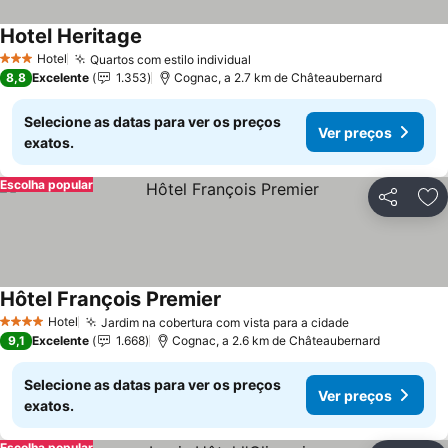
Hotel Heritage
Ver preços
Hotel
Quartos com estilo individual
Ver preços
3 Estrelas
8,8
Excelente
1.353
Cognac, a 2.7 km de Châteaubernard
Selecione as datas para ver os preços
Ver preços
exatos.
Escolha popular
Partilhar
Ad
Hôtel François Premier
Ver preços
Hotel
Jardim na cobertura com vista para a cidade
Ver preços
4 Estrelas
9,1
Excelente
1.668
Cognac, a 2.6 km de Châteaubernard
Selecione as datas para ver os preços
Ver preços
exatos.
Escolha popular