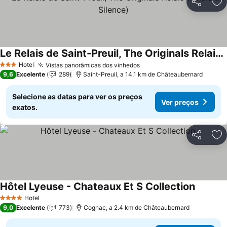
Partilhar
Ad
Le Relais de Saint-Preuil, The Originals Relais (Relais du Silence)
Ver preços
Hotel
Vistas panorâmicas dos vinhedos
Ver preços
3 Estrelas
9,6
Excelente
289
Saint-Preuil, a 14.1 km de Châteaubernard
Selecione as datas para ver os preços
Ver preços
exatos.
Partilhar
Ad
Hôtel Lyeuse - Chateaux Et S Collection
Ver pre
Hotel
4 Estrelas
9,0
Excelente
773
Cognac, a 2.4 km de Châteaubernard