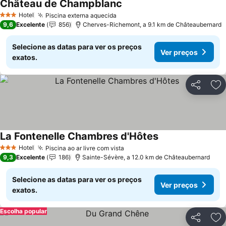
Château de Champblanc
Ver preços
Hotel
Piscina externa aquecida
Ver preços
3 Estrelas
9,6
Excelente
856
Cherves-Richemont, a 9.1 km de Châteaubernard
Selecione as datas para ver os preços
Ver preços
exatos.
Partilhar
Ad
La Fontenelle Chambres d'Hôtes
Ver preços
Hotel
Piscina ao ar livre com vista
Ver preços
3 Estrelas
9,3
Excelente
186
Sainte-Sévère, a 12.0 km de Châteaubernard
Selecione as datas para ver os preços
Ver preços
exatos.
Escolha popular
Partilhar
Ad