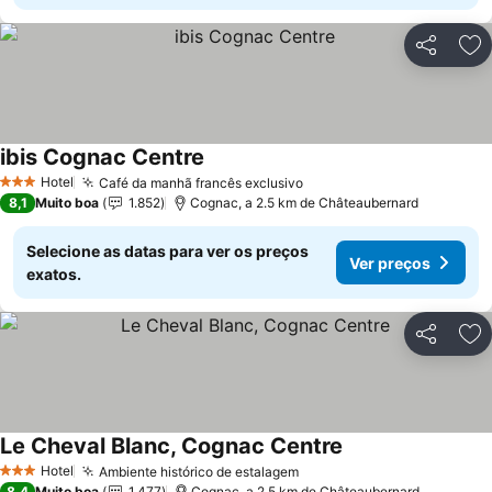
Partilhar
Ad
ibis Cognac Centre
Ver preços
Hotel
Café da manhã francês exclusivo
Ver preços
3 Estrelas
8,1
Muito boa
1.852
Cognac, a 2.5 km de Châteaubernard
Selecione as datas para ver os preços
Ver preços
exatos.
Partilhar
Ad
Le Cheval Blanc, Cognac Centre
Ver preços
Hotel
Ambiente histórico de estalagem
Ver preços
3 Estrelas
8,4
Muito boa
1.477
Cognac, a 2.5 km de Châteaubernard