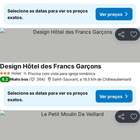
Selecione as datas para ver os preços
Ver preços
exatos.
Partilhar
Ad
Design Hôtel des Francs Garçons
Ver preços
Hotel
Piscina com vista para igreja românica
Ver preços
3 Estrelas
8,2
Muito boa
364
Saint-Sauvant, a 16.5 km de Châteaubernard
Selecione as datas para ver os preços
Ver preços
exatos.
Partilhar
Ad