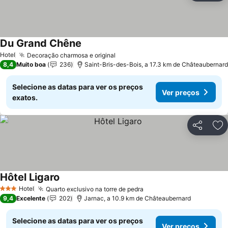
Du Grand Chêne
Ver preços
Hotel
Decoração charmosa e original
Ver preços
8,4
Muito boa
236
Saint-Bris-des-Bois, a 17.3 km de Châteaubernard
Selecione as datas para ver os preços
Ver preços
exatos.
Partilhar
Ad
Hôtel Ligaro
Ver preços
Hotel
Quarto exclusivo na torre de pedra
Ver preços
3 Estrelas
9,4
Excelente
202
Jarnac, a 10.9 km de Châteaubernard
Selecione as datas para ver os preços
Ver preços