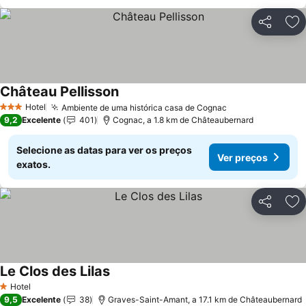
Partilhar
Ad
Château Pellisson
Ver preços
Hotel
Ambiente de uma histórica casa de Cognac
Ver preços
3 Estrelas
9,2
Excelente
401
Cognac, a 1.8 km de Châteaubernard
Selecione as datas para ver os preços
Ver preços
exatos.
Partilhar
Ad
Le Clos des Lilas
Ver preços
Hotel
1 Estrelas
9,5
Excelente
38
Graves-Saint-Amant, a 17.1 km de Châteaubernard