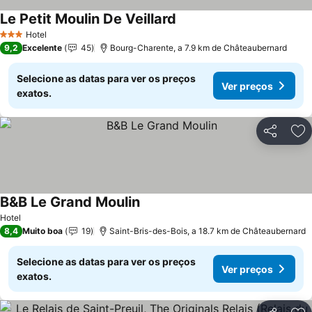
Le Petit Moulin De Veillard
Ver preços
Hotel
3 Estrelas
9,2
Excelente
45
Bourg-Charente, a 7.9 km de Châteaubernard
Selecione as datas para ver os preços
Ver preços
exatos.
Partilhar
Ad
B&B Le Grand Moulin
Ver preços
Hotel
8,4
Muito boa
19
Saint-Bris-des-Bois, a 18.7 km de Châteaubernard
Selecione as datas para ver os preços
Ver preços
exatos.