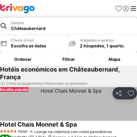
Favoritos
Iniciar
Me
Destino
Châteaubernard
Check-in/out
Hóspedes e quartos
Escolha as datas
2 hóspedes, 1 quarto.
Ordenar
Filtrar
Mapa
Hotéis económicos em Châteaubernard,
França
Como os pagamentos influenciam os resultados
Escolha popular
Partilhar
Ad
Hotel Chais Monnet & Spa
Ver preços
Hotel
Lounge na cobertura com vistas panorâmicas
Ver preços
5 Estrelas