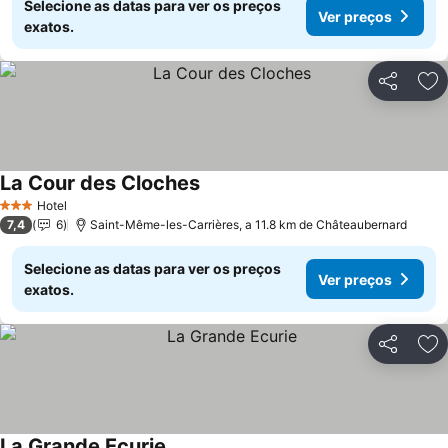
Selecione as datas para ver os preços
Ver preços
exatos.
Partilhar
Ad
La Cour des Cloches
Ver preços
Hotel
3 Estrelas
7,4
6
Saint-Même-les-Carrières, a 11.8 km de Châteaubernard
Selecione as datas para ver os preços
Ver preços
exatos.
Partilhar
Ad
La Grande Ecurie