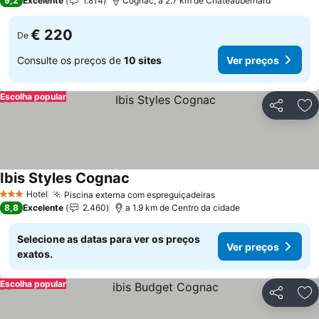
9,2
Excelente
1.814
Cognac, a 2.7 km de Châteaubernard
€ 220
De
Consulte os preços de
10 sites
Ver preços
Escolha popular
Partilhar
Ad
Ibis Styles Cognac
Ver preços
Hotel
Piscina externa com espreguiçadeiras
Ver preços
3 Estrelas
8,8
Excelente
2.460
a 1.9 km de Centro da cidade
Selecione as datas para ver os preços
Ver preços
exatos.
Escolha popular
Partilhar
Ad