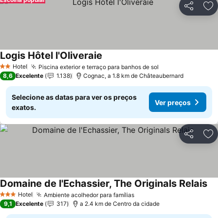
Partilhar
Ad
Logis Hôtel l'Oliveraie
Ver preços
Hotel
Piscina exterior e terraço para banhos de sol
Ver preços
2 Estrelas
8,6
Excelente
1.138
Cognac, a 1.8 km de Châteaubernard
Selecione as datas para ver os preços
Ver preços
exatos.
Partilhar
Ad
Domaine de l'Echassier, The Originals Relais
Ve
Hotel
Ambiente acolhedor para famílias
Ver preços
3 Estrelas
9,1
Excelente
317
a 2.4 km de Centro da cidade