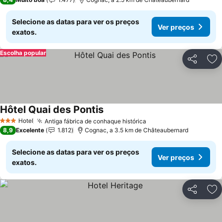
Selecione as datas para ver os preços
Ver preços
exatos.
Escolha popular
Partilhar
Ad
Hôtel Quai des Pontis
Ver preços
Hotel
Antiga fábrica de conhaque histórica
Ver preços
3 Estrelas
8,9
Excelente
1.812
Cognac, a 3.5 km de Châteaubernard
Selecione as datas para ver os preços
Ver preços
exatos.
Partilhar
Ad