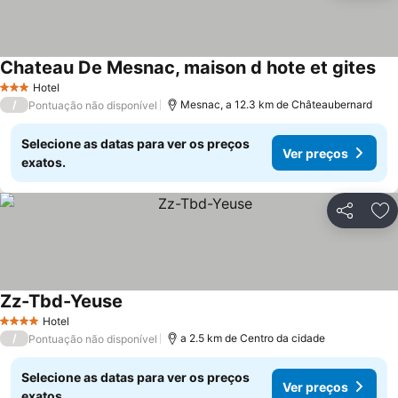
Chateau De Mesnac, maison d hote et gites
Ver
Hotel
3 Estrelas
/
Mesnac, a 12.3 km de Châteaubernard
Pontuação não disponível
Selecione as datas para ver os preços
Ver preços
exatos.
Partilhar
Ad
Zz-Tbd-Yeuse
Ver preços
Hotel
4 Estrelas
/
a 2.5 km de Centro da cidade
Pontuação não disponível
Selecione as datas para ver os preços
Ver preços
exatos.