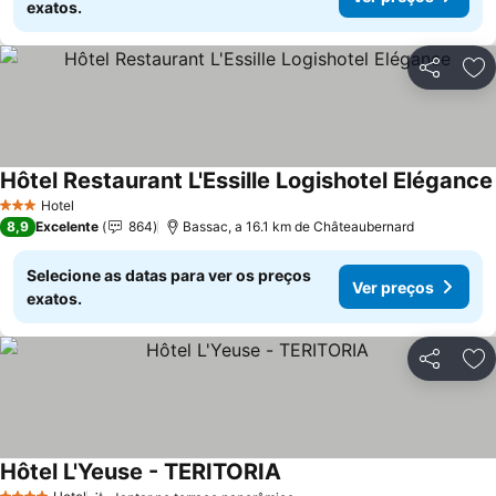
exatos.
Partilhar
Ad
Hôtel Restaurant L'Essille Logishotel Elégance
Hotel
3 Estrelas
8,9
Excelente
864
Bassac, a 16.1 km de Châteaubernard
Selecione as datas para ver os preços
Ver preços
exatos.
Partilhar
Ad
Hôtel L'Yeuse - TERITORIA
Ver preços