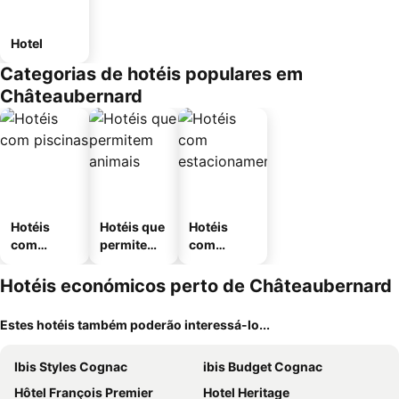
Hotel
Categorias de hotéis populares em
Châteaubernard
Hotéis
Hotéis que
Hotéis
com
permitem
com
piscinas
animais
estaciona
mento
Hotéis económicos perto de Châteaubernard
Estes hotéis também poderão interessá-lo...
Ibis Styles Cognac
ibis Budget Cognac
Hôtel François Premier
Hotel Heritage