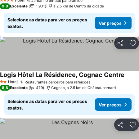
Hotel
Jantar no terraço panorâmico
Ver preços
4 Estrelas
9,0
Excelente
1.901
a 2.5 km de Centro da cidade
Selecione as datas para ver os preços
Ver preços
exatos.
Partilhar
Ad
Logis Hôtel La Résidence, Cognac Centre
Ver p
Hotel
Restaurantes parceiros para refeições
Ver preços
2 Estrelas
8,8
Excelente
479
Cognac, a 2.5 km de Châteaubernard
Selecione as datas para ver os preços
Ver preços
exatos.
Partilhar
Ad