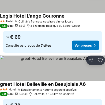
Logis Hotel L'ange Couronne
Hotel
Culinária francesa caseira e vinhos locais
2 Estrelas
7,5
Boa
639
a 5.6 km de Basilique du Sacré-Coeur
€ 69
De
Consulte os preços de
7 sites
Ver preços
Partilhar
Ad
greet Hotel Belleville en Beaujolais A6
Hotel
Estacionamento noturno seguro disponível
3 Estrelas
7,9
Boa
1.364
Belleville, a 17.6 km de Chaintré