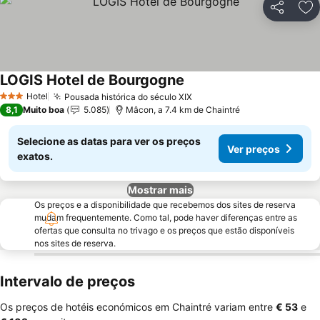
Partilhar
Ad
LOGIS Hotel de Bourgogne
Hotel
Pousada histórica do século XIX
3 Estrelas
8,1
Muito boa
5.085
Mâcon, a 7.4 km de Chaintré
Selecione as datas para ver os preços
Ver preços
exatos.
Mostrar mais
Os preços e a disponibilidade que recebemos dos sites de reserva
mudam frequentemente. Como tal, pode haver diferenças entre as
ofertas que consulta no trivago e os preços que estão disponíveis
nos sites de reserva.
Intervalo de preços
Os preços de hotéis económicos em Chaintré variam entre
‎€ 53
e