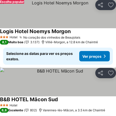
Escolha popular
Partilhar
Ad
Logis Hotel Noemys Morgon
Hotel
No coração dos vinhedos de Beaujolais
3 Estrelas
8,1
Muito boa
3.137
Villié-Morgon, a 12.8 km de Chaintré
Selecione as datas para ver os preços
Ver preços
exatos.
Partilhar
Ad
B&B HOTEL Mâcon Sud
Hotel
3 Estrelas
8,8
Excelente
802
Varennes-lès-Mâcon, a 3.5 km de Chaintré