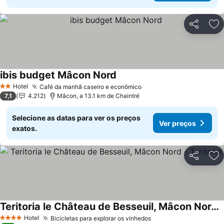
Partilhar
Ad
ibis budget Mâcon Nord
Hotel
Café da manhã caseiro e econômico
2 Estrelas
7,1
4.212
Mâcon, a 13.1 km de Chaintré
Selecione as datas para ver os preços
Ver preços
exatos.
Partilhar
Ad
Teritoria le Château de Besseuil, Mâcon Nord - Teritoria
Hotel
Bicicletas para explorar os vinhedos
4 Estrelas