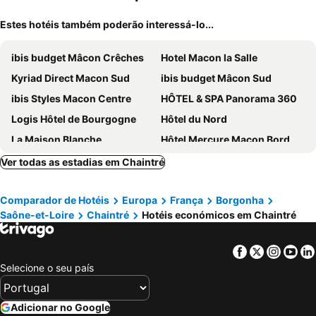
Estes hotéis também poderão interessá-lo...
ibis budget Mâcon Crêches
Hotel Macon la Salle
Kyriad Direct Macon Sud
ibis budget Mâcon Sud
ibis Styles Macon Centre
HÔTEL & SPA Panorama 360
Logis Hôtel de Bourgogne
Hôtel du Nord
La Maison Blanche
Hôtel Mercure Macon Bord de Saône
Best Hotel Macon
Hôtel Inn Design Mâcon Sancé
Ver todas as estadias em Chaintré
Le Relais du Maconnais
The Originals City, Hôtel Mâcon Nord
Comparador de Hotéis
Europa
França
Borgonha
Novotel Macon nord porte de Bourgogne
La Route Des Vins
Saône-et-Loire
Chaintré
Hotéis económicos em Chaintré
Logis - Le Mont Brouilly
Facebook
Twitter
Insta
Yo
Selecione o seu país
Adicionar no Google