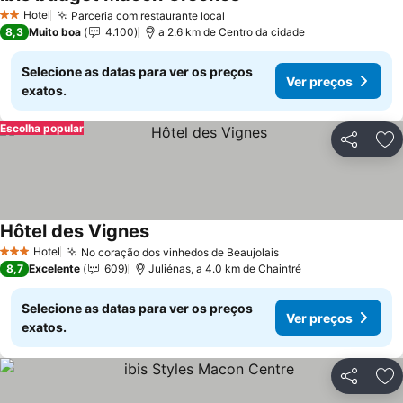
Hotel
Parceria com restaurante local
2 Estrelas
8,3
Muito boa
4.100
a 2.6 km de Centro da cidade
Selecione as datas para ver os preços
Ver preços
exatos.
Escolha popular
Partilhar
Ad
Hôtel des Vignes
Hotel
No coração dos vinhedos de Beaujolais
3 Estrelas
8,7
Excelente
609
Juliénas, a 4.0 km de Chaintré
Selecione as datas para ver os preços
Ver preços
exatos.
Partilhar
Ad