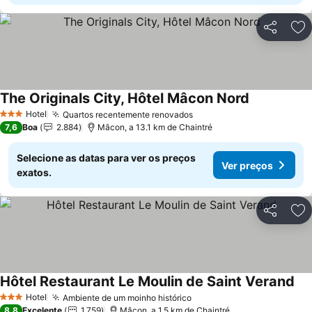
Partilhar
Ad
The Originals City, Hôtel Mâcon Nord
Hotel
Quartos recentemente renovados
3 Estrelas
7,6
Boa
2.884
Mâcon, a 13.1 km de Chaintré
Selecione as datas para ver os preços
Ver preços
exatos.
Partilhar
Ad
Hôtel Restaurant Le Moulin de Saint Verand
Hotel
Ambiente de um moinho histórico
3 Estrelas
8,8
Excelente
1.759
Mâcon, a 1.5 km de Chaintré