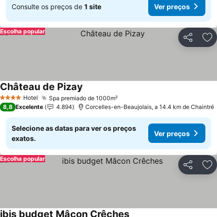
Consulte os preços de
1 site
Ver preços
Escolha popular
Partilhar
Ad
Château de Pizay
Hotel
Spa premiado de 1000m²
4 Estrelas
8,8
Excelente
4.894
Corcelles-en-Beaujolais, a 14.4 km de Chaintré
Selecione as datas para ver os preços
Ver preços
exatos.
Escolha popular
Partilhar
Ad
ibis budget Mâcon Crêches