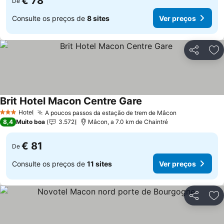
€ 78
De
Consulte os preços de
8 sites
Ver preços
Partilhar
Ad
Brit Hotel Macon Centre Gare
Hotel
A poucos passos da estação de trem de Mâcon
3 Estrelas
8,4
Muito boa
3.572
Mâcon, a 7.0 km de Chaintré
€ 81
De
Consulte os preços de
11 sites
Ver preços
Partilhar
Ad