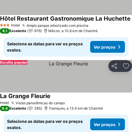
Hôtel Restaurant Gastronomique La Huchette
Hotel
Amplo parque arborizado com piscina
3 Estrelas
9,1
Excelente
976
Mâcon, a 10.8 km de Chaintré
Selecione as datas para ver os preços
Ver preços
exatos.
Escolha popular
Partilhar
Ad
La Grange Fleurie
Hotel
Vistas panorâmicas do campo
9,4
Excelente
385
Tramayes, a 13.4 km de Chaintré
Selecione as datas para ver os preços
Ver preços
exatos.