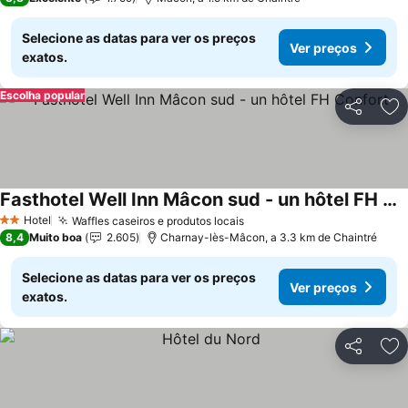
Selecione as datas para ver os preços
Ver preços
exatos.
Escolha popular
Partilhar
Ad
Fasthotel Well Inn Mâcon sud - un hôtel FH Confort
Hotel
Waffles caseiros e produtos locais
2 Estrelas
8,4
Muito boa
2.605
Charnay-lès-Mâcon, a 3.3 km de Chaintré
Selecione as datas para ver os preços
Ver preços
exatos.
Partilhar
Ad