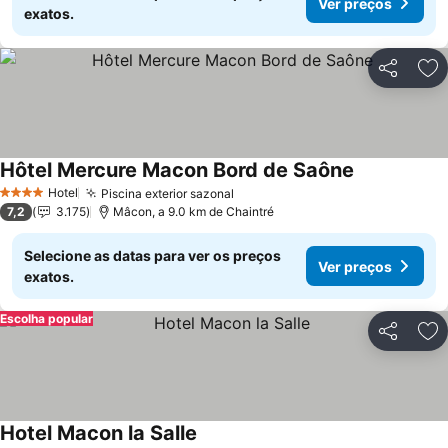
Ver preços
exatos.
Partilhar
Ad
Hôtel Mercure Macon Bord de Saône
Hotel
Piscina exterior sazonal
4 Estrelas
7,2
3.175
Mâcon, a 9.0 km de Chaintré
Selecione as datas para ver os preços
Ver preços
exatos.
Escolha popular
Partilhar
Ad
Hotel Macon la Salle