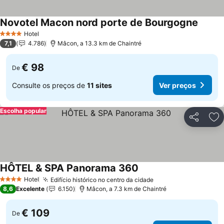
Novotel Macon nord porte de Bourgogne
Hotel
4 Estrelas
7,1
4.786
Mâcon, a 13.3 km de Chaintré
€ 98
De
Consulte os preços de
11 sites
Ver preços
Escolha popular
Partilhar
Ad
HÔTEL & SPA Panorama 360
Hotel
Edifício histórico no centro da cidade
4 Estrelas
8,6
Excelente
6.150
Mâcon, a 7.3 km de Chaintré
€ 109
De