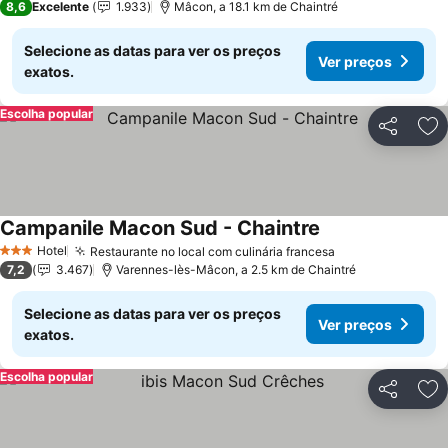
8,6
Excelente
1.933
Mâcon, a 18.1 km de Chaintré
Selecione as datas para ver os preços
Ver preços
exatos.
Escolha popular
Partilhar
Ad
Campanile Macon Sud - Chaintre
Hotel
Restaurante no local com culinária francesa
3 Estrelas
7,2
3.467
Varennes-lès-Mâcon, a 2.5 km de Chaintré
Selecione as datas para ver os preços
Ver preços
exatos.
Escolha popular
Partilhar
Ad