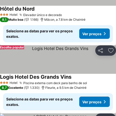
Hôtel du Nord
Hotel
Elevador único e decorado
3 Estrelas
8,1
Muito boa
1.166
Mâcon, a 7.8 km de Chaintré
Selecione as datas para ver os preços
Ver preços
exatos.
Escolha popular
Partilhar
Ad
Logis Hotel Des Grands Vins
Hotel
Piscina externa com deck para banho de sol
3 Estrelas
8,7
Excelente
1.330
Fleurie, a 9.5 km de Chaintré
Selecione as datas para ver os preços
Ver preços
exatos.