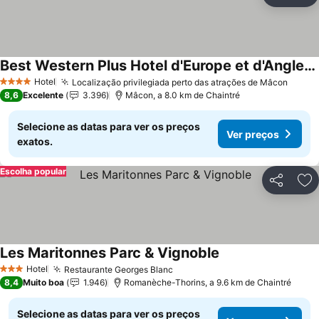
Ad
Best Western Plus Hotel d'Europe et d'Angleterre
Hotel
Localização privilegiada perto das atrações de Mâcon
4 Estrelas
8,6
Excelente
3.396
Mâcon, a 8.0 km de Chaintré
Selecione as datas para ver os preços
Ver preços
exatos.
Escolha popular
Partilhar
Ad
Les Maritonnes Parc & Vignoble
Hotel
Restaurante Georges Blanc
3 Estrelas
8,4
Muito boa
1.946
Romanèche-Thorins, a 9.6 km de Chaintré
Selecione as datas para ver os preços