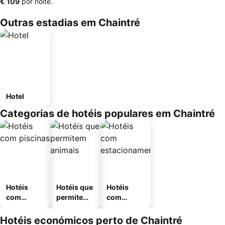
‎€ 109
por noite.
Outras estadias em Chaintré
Hotel
Categorias de hotéis populares em Chaintré
Hotéis
Hotéis que
Hotéis
com
permitem
com
piscinas
animais
estaciona
mento
Hotéis económicos perto de Chaintré