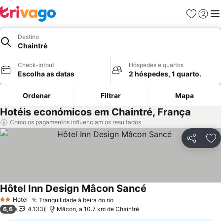
Favoritos
Iniciar
Me
Destino
Chaintré
Check-in/out
Hóspedes e quartos
Escolha as datas
2 hóspedes, 1 quarto.
Ordenar
Filtrar
Mapa
Hotéis económicos em Chaintré, França
Como os pagamentos influenciam os resultados
Partilhar
Ad
Hôtel Inn Design Mâcon Sancé
Hotel
Tranquilidade à beira do rio
2 Estrelas
6,6
4.133
Mâcon, a 10.7 km de Chaintré