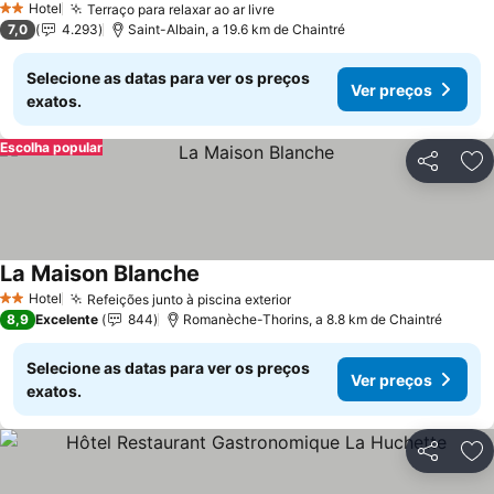
Hotel
Terraço para relaxar ao ar livre
2 Estrelas
7,0
4.293
Saint-Albain, a 19.6 km de Chaintré
Selecione as datas para ver os preços
Ver preços
exatos.
Escolha popular
Partilhar
Ad
La Maison Blanche
Hotel
Refeições junto à piscina exterior
2 Estrelas
8,9
Excelente
844
Romanèche-Thorins, a 8.8 km de Chaintré
Selecione as datas para ver os preços
Ver preços
exatos.
Partilhar
Ad