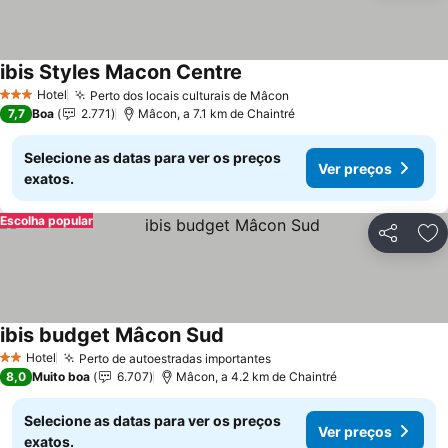
ibis Styles Macon Centre
Hotel
Perto dos locais culturais de Mâcon
3 Estrelas
7,7
Boa
2.771
Mâcon, a 7.1 km de Chaintré
Selecione as datas para ver os preços
Ver preços
exatos.
Escolha popular
Partilhar
Ad
ibis budget Mâcon Sud
Hotel
Perto de autoestradas importantes
2 Estrelas
8,0
Muito boa
6.707
Mâcon, a 4.2 km de Chaintré
Selecione as datas para ver os preços
Ver preços
exatos.