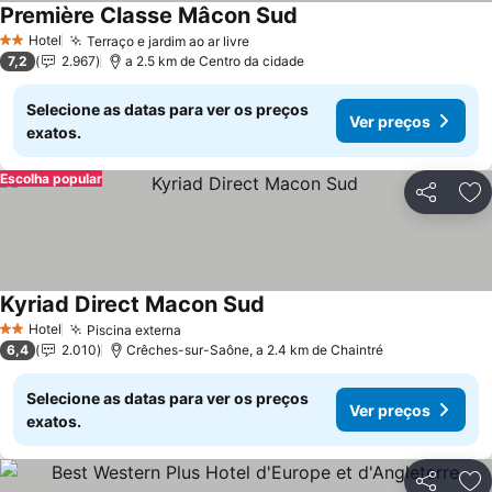
Première Classe Mâcon Sud
Hotel
Terraço e jardim ao ar livre
2 Estrelas
7,2
2.967
a 2.5 km de Centro da cidade
Selecione as datas para ver os preços
Ver preços
exatos.
Escolha popular
Partilhar
Ad
Kyriad Direct Macon Sud
Hotel
Piscina externa
2 Estrelas
6,4
2.010
Crêches-sur-Saône, a 2.4 km de Chaintré
Selecione as datas para ver os preços
Ver preços
exatos.
Partilhar