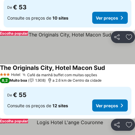
€ 53
De
Consulte os preços de
10 sites
Ver preços
Escolha popular
Partilhar
Ad
The Originals City, Hotel Macon Sud
Hotel
Café da manhã buffet com muitas opções
3 Estrelas
8,2
Muito boa
1.908
a 2.6 km de Centro da cidade
€ 55
De
Consulte os preços de
12 sites
Ver preços
Escolha popular
Partilhar
Ad