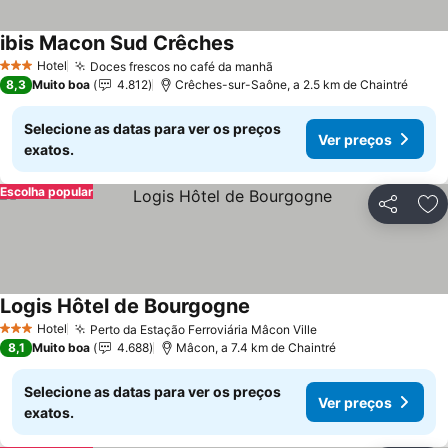
ibis Macon Sud Crêches
Hotel
Doces frescos no café da manhã
3 Estrelas
8,3
Muito boa
4.812
Crêches-sur-Saône, a 2.5 km de Chaintré
Selecione as datas para ver os preços
Ver preços
exatos.
Escolha popular
Partilhar
Ad
Logis Hôtel de Bourgogne
Hotel
Perto da Estação Ferroviária Mâcon Ville
3 Estrelas
8,1
Muito boa
4.688
Mâcon, a 7.4 km de Chaintré
Selecione as datas para ver os preços
Ver preços
exatos.