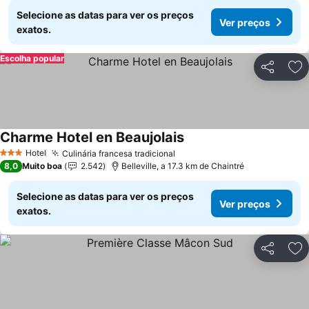
Selecione as datas para ver os preços
Ver preços
exatos.
Escolha popular
Partilhar
Ad
Charme Hotel en Beaujolais
Hotel
Culinária francesa tradicional
3 Estrelas
8,0
Muito boa
2.542
Belleville, a 17.3 km de Chaintré
Selecione as datas para ver os preços
Ver preços
exatos.
Partilhar
Ad