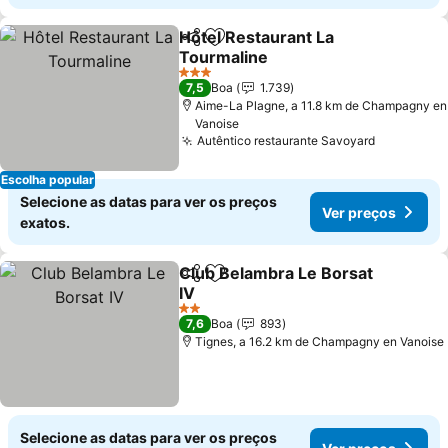
Hôtel Restaurant La
Partilhar
Adicionar aos favoritos
Tourmaline
Ver preços
3 Estrelas
7,5
Boa
1.739
Aime-La Plagne, a 11.8 km de Champagny en
Vanoise
Autêntico restaurante Savoyard
Ver preço
Escolha popular
Selecione as datas para ver os preços
Ver preços
exatos.
Club Belambra Le Borsat
Partilhar
Adicionar aos favoritos
IV
Ver preços
2 Estrelas
7,6
Boa
893
Tignes, a 16.2 km de Champagny en Vanoise
Selecione as datas para ver os preços