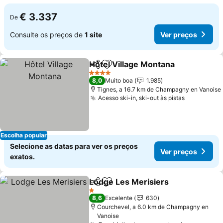
€ 3.337
De
Consulte os preços de
1 site
Ver preços
Hôtel Village Montana
Partilhar
Adicionar aos favoritos
Ver 
4 Estrelas
8,0
Muito boa
1.985
Tignes, a 16.7 km de Champagny en Vanoise
Acesso ski-in, ski-out às pistas
Ver preço
Escolha popular
Selecione as datas para ver os preços
Ver preços
exatos.
Lodge Les Merisiers
Partilhar
Adicionar aos favoritos
Ver p
1 Estrelas
8,6
Excelente
630
Courchevel, a 6.0 km de Champagny en
Vanoise