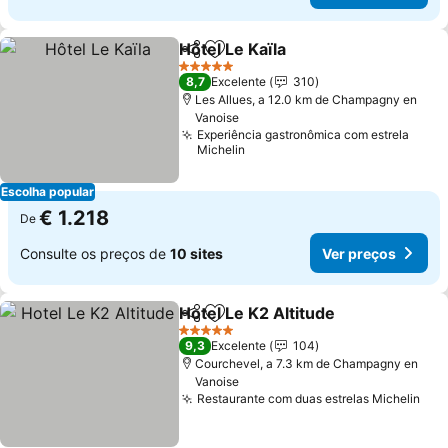
Hôtel Le Kaïla
Partilhar
Adicionar aos favoritos
Ver preços
5 Estrelas
8,7
Excelente
310
Les Allues, a 12.0 km de Champagny en
Vanoise
Experiência gastronômica com estrela
Michelin
Escolha popular
€ 1.218
De
Consulte os preços de
10 sites
Ver preços
Hotel Le K2 Altitude
Partilhar
Adicionar aos favoritos
Ver pr
5 Estrelas
9,3
Excelente
104
Courchevel, a 7.3 km de Champagny en
Vanoise
Restaurante com duas estrelas Michelin
Ver