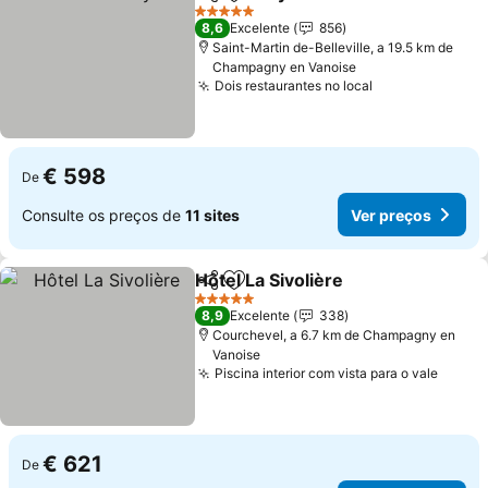
Partilhar
Adicionar aos favoritos
Ver preços
5 Estrelas
8,6
Excelente
856
Saint-Martin de-Belleville, a 19.5 km de
Champagny en Vanoise
Dois restaurantes no local
Ver preços
€ 598
De
Consulte os preços de
11 sites
Ver preços
Hôtel La Sivolière
Partilhar
Adicionar aos favoritos
Ver preç
5 Estrelas
8,9
Excelente
338
Courchevel, a 6.7 km de Champagny en
Vanoise
Piscina interior com vista para o vale
Ver p
€ 621
De