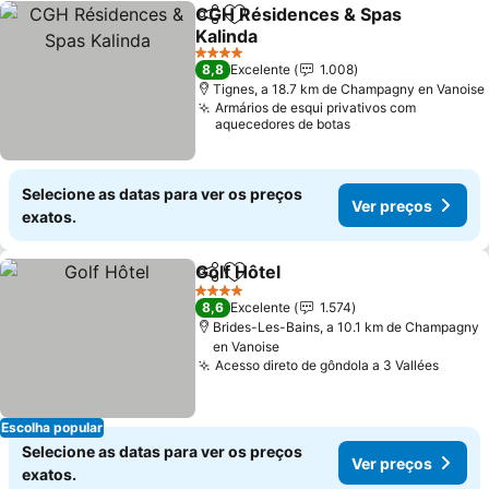
CGH Résidences & Spas
Partilhar
Adicionar aos favoritos
Kalinda
Ver preços
4 Estrelas
8,8
Excelente
1.008
Tignes, a 18.7 km de Champagny en Vanoise
Armários de esqui privativos com
aquecedores de botas
Selecione as datas para ver os preços
Ver preços
exatos.
Golf Hôtel
Partilhar
Adicionar aos favoritos
Ver preços
4 Estrelas
8,6
Excelente
1.574
Brides-Les-Bains, a 10.1 km de Champagny
en Vanoise
Acesso direto de gôndola a 3 Vallées
Ver p
Escolha popular
Selecione as datas para ver os preços
Ver preços
exatos.