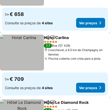
€ 658
De
Consulte os preços de
4 sites
Ver preços
Hotel Carlina
Partilhar
Adicionar aos favoritos
Ver preços
5 Estrelas
7,7
Boa
428
Courchevel, a 6.5 km de Champagny en
Vanoise
Piscina coberta com vista para a pista
Ver 
€ 709
De
Consulte os preços de
4 sites
Ver preços
Hôtel Le Diamond Rock
Partilhar
Adicionar aos favoritos
Ve
5 Estrelas