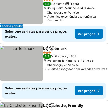
Ver preços
4 Estrelas
8,8
Excelente
1.455
Bourg-Saint-Maurice, a 14.0 km de
Champagny en Vanoise
Autêntica experiência gastronômica
Savoyarde
Escolha popular
Selecione as datas para ver os preços
Ver preços
exatos.
Le Télémark
Partilhar
Adicionar aos favoritos
Ver preços
3 Estrelas
8,3
Muito boa
803
Pralognan-la-Vanoise, a 7.8 km de
Champagny en Vanoise
Quartos espaçosos com varandas privativas
Selecione as datas para ver os preços
Ver preços
exatos.
La Cachette, Friendly
Partilhar
Adicionar aos favoritos