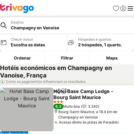
Favoritos
Iniciar
Me
Destino
Champagny en Vanoise
Check-in/out
Hóspedes e quartos
Escolha as datas
2 hóspedes, 1 quarto.
Ordenar
Filtrar
Mapa
Hotéis económicos em Champagny en
Vanoise, França
Como os pagamentos influenciam os resultados
Hotel Base Camp Lodge -
Partilhar
Adicionar aos favoritos
Bourg Saint Maurice
Ver preços
3 Estrelas
8,3
Muito boa
3.240
Bourg-Saint-Maurice, a 18.4 km de
Champagny en Vanoise
Acesso direto às pistas de Paradiski
Ver pr
Escolha popular