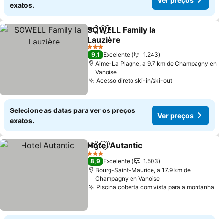
Ver preços
exatos.
SOWELL Family la
Partilhar
Adicionar aos favoritos
Lauzière
Ver preços
3 Estrelas
9,1
Excelente
1.243
Aime-La Plagne, a 9.7 km de Champagny en
Vanoise
Acesso direto ski-in/ski-out
Ver preços
Selecione as datas para ver os preços
Ver preços
exatos.
Hotel Autantic
Partilhar
Adicionar aos favoritos
Ver preços
3 Estrelas
8,9
Excelente
1.503
Bourg-Saint-Maurice, a 17.9 km de
Champagny en Vanoise
Piscina coberta com vista para a montanha
V