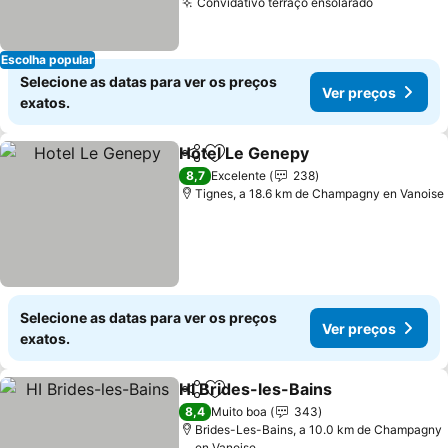
Convidativo terraço ensolarado
Ver preço
Escolha popular
Selecione as datas para ver os preços
Ver preços
exatos.
Hotel Le Genepy
Partilhar
Adicionar aos favoritos
Ver preço
8,7
Excelente
238
Tignes, a 18.6 km de Champagny en Vanoise
Selecione as datas para ver os preços
Ver preços
exatos.
HI Brides-les-Bains
Partilhar
Adicionar aos favoritos
Ver pr
8,4
Muito boa
343
Brides-Les-Bains, a 10.0 km de Champagny
en Vanoise