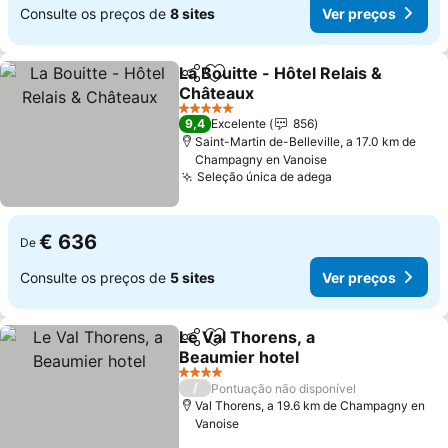
Consulte os preços de
8 sites
Ver preços
La Bouitte - Hôtel Relais &
Partilhar
Adicionar aos favoritos
Châteaux
Ver preços
5 Estrelas
9,4
Excelente
856
Saint-Martin de-Belleville, a 17.0 km de
Champagny en Vanoise
Seleção única de adega
Ver preços
€ 636
De
Consulte os preços de
5 sites
Ver preços
Le Val Thorens, a
Partilhar
Adicionar aos favoritos
Beaumier hotel
Ver preços
4 Estrelas
/
Pontuação não disponível
Val Thorens, a 19.6 km de Champagny en
Vanoise