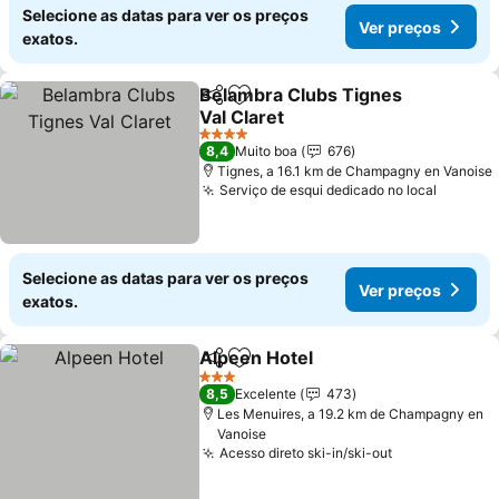
Selecione as datas para ver os preços
Ver preços
exatos.
Belambra Clubs Tignes
Partilhar
Adicionar aos favoritos
Val Claret
Ver preços
4 Estrelas
8,4
Muito boa
676
Tignes, a 16.1 km de Champagny en Vanoise
Serviço de esqui dedicado no local
Ver pr
Selecione as datas para ver os preços
Ver preços
exatos.
Alpeen Hotel
Partilhar
Adicionar aos favoritos
Ver preços
3 Estrelas
8,5
Excelente
473
Les Menuires, a 19.2 km de Champagny en
Vanoise
Acesso direto ski-in/ski-out
Ver preços