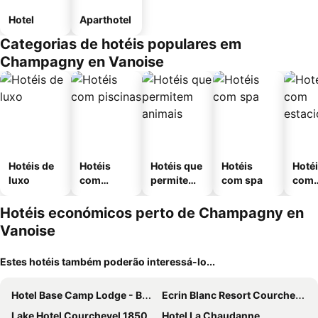
Hotel
Aparthotel
Categorias de hotéis populares em
Champagny en Vanoise
Hotéis de
Hotéis
Hotéis que
Hotéis
Hoté
luxo
com
permitem
com spa
com
piscinas
animais
esta
ment
Hotéis económicos perto de Champagny en
Vanoise
Estes hotéis também poderão interessá-lo...
Hotel Base Camp Lodge - Bourg Saint Maurice
Ecrin Blanc Resort Courchevel
Lake Hotel Courchevel 1850
Hotel La Chaudanne