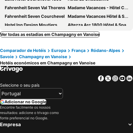
Fahrenheit Seven Val Thorens
Madame Vacances - Hôtel Courchevel Olympic
Fahrenheit Seven Courchevel
Madame Vacances Hôtel & Spa Le Mottaret
Hotel Inn Design Moutiers
Altezza Arc 1800 Hôtel & Spa
Belambra Clubs Arc 1800 - Hôtel Du Golf
Golf Hôtel
Ver todas as estadias em Champagny en Vanoise
Higalik Hotel
Residence Soleil Vacances Les M Nuires
Comparador de Hotéis
Europa
França
Ródano-Alpes
Hotel Marielle
Hotel les Flocons Courchevel
Savoie
Champagny en Vanoise
Araucaria Hotel & Spa
Snow Lodge Hotel Courchevel 1850
Hotéis económicos em Champagny en Vanoise
Hotel Le Roc
Résidence La Rochetaillée
Hotel Le Savoy
Hôtel L'Aigle du Montana by Les Etincelles
Facebook
Twitter
Insta
Yo
Selecione o seu país
Belambra Clubs Les Menuires - Neige Et Ciel
Chalet Kaya
Résidence Club Mmv Le Coeur Des Loges
Arcelle Appartements VTI
Adicionar no Google
Le Portillo
Hôtel 3* L'Eden des Cimes - Vacances Bleues
Encontre facilmente os nossos
Hotel Les Peupliers
New Solarium
resultados: adicione o trivago como
fonte preferencial no Google.
Odalys Hotel New Solarium
Alpes Hôtel du Pralong
Empresa
Hotel Epicéa Lodge
Hotel Eterlou