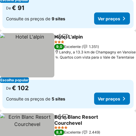
€ 91
De
Consulte os preços de
9 sites
Ver preços
Hotel L'alpin
Partilhar
Adicionar aos favoritos
Ver preços
3 Estrelas
9,0
Excelente
1.351
Landry, a 13.3 km de Champagny en Vanoise
Quartos com vista para o Vale de Tarentaise
Escolha popular
€ 102
De
Consulte os preços de
5 sites
Ver preços
Ecrin Blanc Resort
Partilhar
Adicionar aos favoritos
Courchevel
Ver preços
4 Estrelas
8,8
Excelente
2.449