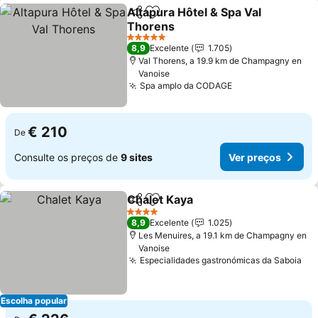
Altapura Hôtel & Spa Val
Partilhar
Adicionar aos favoritos
Thorens
Ver preços
5 Estrelas
8,9
Excelente
1.705
Val Thorens, a 19.9 km de Champagny en
Vanoise
Spa amplo da CODAGE
Ver preços
€ 210
De
Consulte os preços de
9 sites
Ver preços
Chalet Kaya
Partilhar
Adicionar aos favoritos
Ver preços
4 Estrelas
8,9
Excelente
1.025
Les Menuires, a 19.1 km de Champagny en
Vanoise
Especialidades gastronómicas da Saboia
Ve
Escolha popular