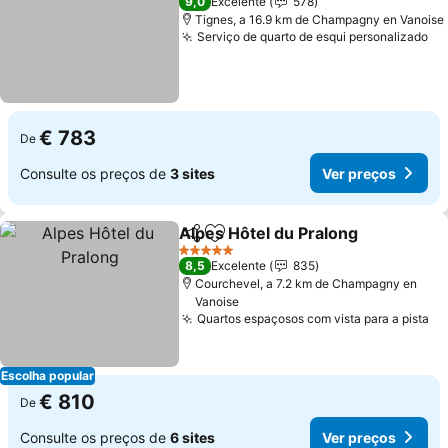
9,0
Excelente
578
Tignes, a 16.9 km de Champagny en Vanoise
Serviço de quarto de esqui personalizado
Ve
€ 783
De
Consulte os preços de
3 sites
Ver preços
Alpes Hôtel du Pralong
Partilhar
Adicionar aos favoritos
Ver
5 Estrelas
8,5
Excelente
835
Courchevel, a 7.2 km de Champagny en
Vanoise
Quartos espaçosos com vista para a pista
Ve
Escolha popular
€ 810
De
Consulte os preços de
6 sites
Ver preços