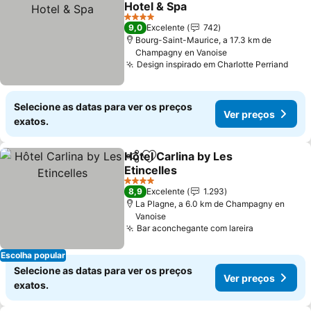
Hotel & Spa
Ver preços
4 Estrelas
9,0
Excelente
742
Bourg-Saint-Maurice, a 17.3 km de
Champagny en Vanoise
Design inspirado em Charlotte Perriand
Ver 
Selecione as datas para ver os preços
Ver preços
exatos.
Hôtel Carlina by Les
Partilhar
Adicionar aos favoritos
Etincelles
Ver preços
4 Estrelas
8,9
Excelente
1.293
La Plagne, a 6.0 km de Champagny en
Vanoise
Bar aconchegante com lareira
Ver preços
Escolha popular
Selecione as datas para ver os preços
Ver preços
exatos.