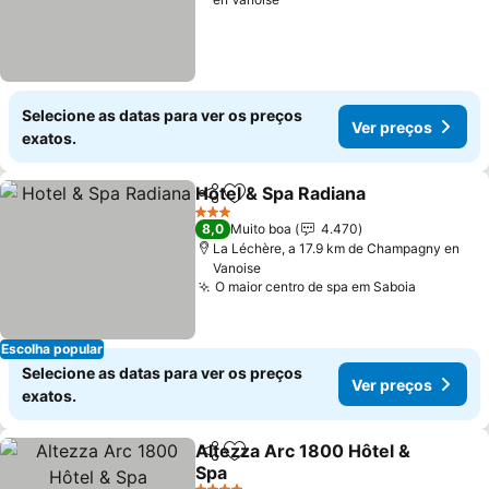
Selecione as datas para ver os preços
Ver preços
exatos.
Hotel & Spa Radiana
Partilhar
Adicionar aos favoritos
Ver pr
3 Estrelas
8,0
Muito boa
4.470
La Léchère, a 17.9 km de Champagny en
Vanoise
O maior centro de spa em Saboia
Ver preç
Escolha popular
Selecione as datas para ver os preços
Ver preços
exatos.
Altezza Arc 1800 Hôtel &
Partilhar
Adicionar aos favoritos
Spa