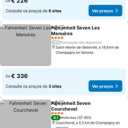
€ 226
De
Consulte os preços de
6 sites
Ver preços
Fahrenheit Seven Les
Partilhar
Adicionar aos favoritos
Menuires
Ver preços
4 Estrelas
/
Pontuação não disponível
Saint-Martin de-Belleville, a 18.9 km de
Champagny en Vanoise
€ 336
De
Consulte os preços de
3 sites
Ver preços
Fahrenheit Seven
Partilhar
Adicionar aos favoritos
Courchevel
Ver preços
4 Estrelas
8,1
Muito boa
853
Courchevel, a 5.3 km de Champagny en
Vanoise