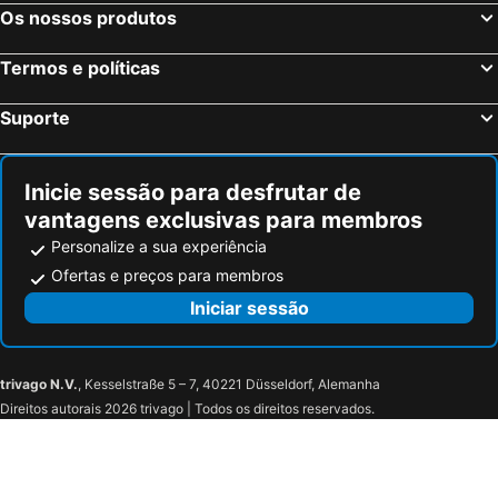
Hôtel Arolla
Hôtel Restaurant Angival - Chambres et Appartement
Os nossos produtos
Alpeen Hotel
Les Neves
Termos e políticas
Hôtel Val Chavière
Altapura Hôtel & Spa Val Thorens
Hôtel Edelweiss
Les Monts Charvin
Suporte
Hotel Carlina
Le Télémark
Hotel L'Edelweiss
Altis Val Vert
Inicie sessão para desfrutar de
Hotel Amélie
Hotel des Alpes
vantagens exclusivas para membros
La Foret
Hotel Le Coucou Méribel
Personalize a sua experiência
Les Glieres
Hotel Club Blanche Neige
Ofertas e preços para membros
Hôtel Carlina by Les Etincelles
Hotel Les Balcons Village
Iniciar sessão
Les Balcons de Belle Plagne
Chalet Les Peupliers
Le Lana
Grand Hôtel Courchevel 1850
trivago N.V.
, Kesselstraße 5 – 7, 40221 Düsseldorf, Alemanha
Ho36 Les Menuires
Lagrange Vacances Les Hauts de la Vanoise
Direitos autorais 2026 trivago | Todos os direitos reservados.
Club Belambra Le Borsat IV
Le Fitz Roy
Cgh Résidences & Spas Les Clarines
Les Airelles
Langley Hotel Tango
Le Ski d'Or