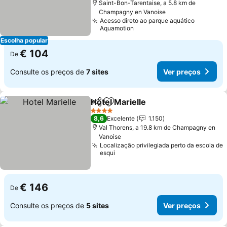
Saint-Bon-Tarentaise, a 5.8 km de
Champagny en Vanoise
Acesso direto ao parque aquático
Aquamotion
Escolha popular
€ 104
De
Consulte os preços de
7 sites
Ver preços
Hotel Marielle
Partilhar
Adicionar aos favoritos
Ver preços
4 Estrelas
8,6
Excelente
1.150
Val Thorens, a 19.8 km de Champagny en
Vanoise
Localização privilegiada perto da escola de
esqui
€ 146
De
Consulte os preços de
5 sites
Ver preços