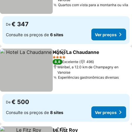
Quartos com vista para a montanha ou vila
V
€ 347
De
Consulte os preços de
6 sites
Ver preços
Hotel La Chaudanne
Partilhar
Adicionar aos favoritos
Ver p
4 Estrelas
8,8
Excelente
496
Méribel, a 12.0 km de Champagny en
Vanoise
Experiências gastronômicas diversas
Ver p
€ 500
De
Consulte os preços de
8 sites
Ver preços
Le Fitz Roy