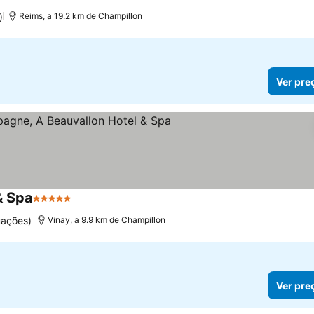
s
)
Reims, a 19.2 km de Champillon
Ver pre
& Spa
5 Estrelas
uações)
Vinay, a 9.9 km de Champillon
Ver pre