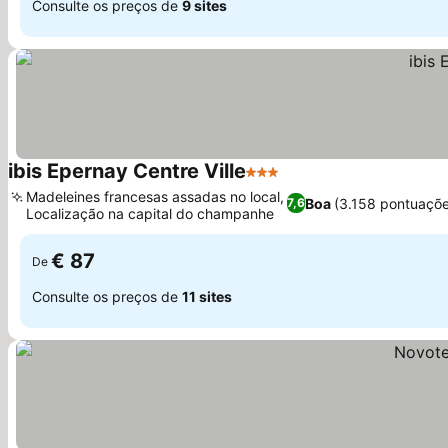
Consulte os preços de
9 sites
ibis Epernay Centre Ville
3 Estrelas
Madeleines francesas assadas no local,
Boa
(3.158 pontuaçõe
7,6
Localização na capital do champanhe
€ 87
De
Consulte os preços de
11 sites