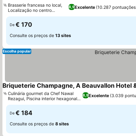
4 Estrela
Brasserie francesa no local,
Excelente
(10.287 pontuações
8,9
Localização no centro
histórico
€ 170
De
Consulte os preços de
13 sites
Escolha popular
Briqueterie Champagne, A Beauvallon Hotel 
Culinária gourmet da Chef Nawal
Excelente
(3.039 pont
8,9
Rezagui, Piscina interior hexagonal
aquecida
€ 184
De
Consulte os preços de
8 sites