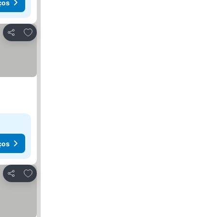
ços
Adicionar aos favoritos
Partilhar
ços
Adicionar aos favoritos
Partilhar