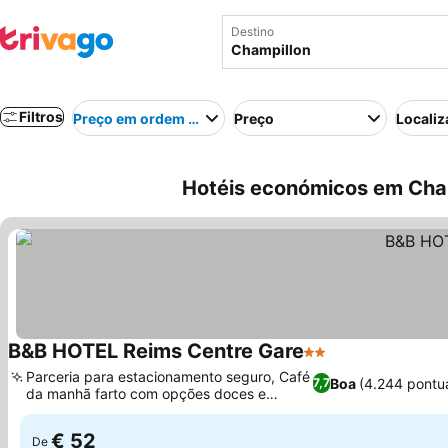
Destino
Filtros
Preço em ordem crescente
Preço
Localiz
Hotéis económicos em Cham
B&B HOTEL Reims Centre Gare
2 Estrelas
Parceria para estacionamento seguro, Café
Boa
(4.244 pontu
7,7
da manhã farto com opções doces e
salgadas
€ 52
De