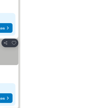
ços
Adicionar aos favoritos
Partilhar
ços