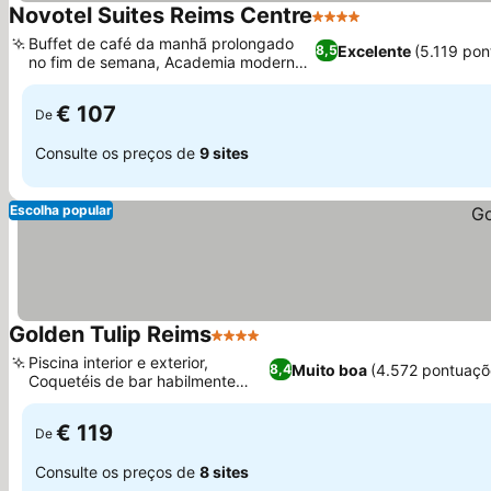
Novotel Suites Reims Centre
4 Estrelas
Buffet de café da manhã prolongado
Excelente
(5.119 pon
8,5
no fim de semana, Academia moderna
24 horas
€ 107
De
Consulte os preços de
9 sites
Escolha popular
Golden Tulip Reims
4 Estrelas
Piscina interior e exterior,
Muito boa
(4.572 pontuaçõ
8,4
Coquetéis de bar habilmente
preparados
€ 119
De
Consulte os preços de
8 sites