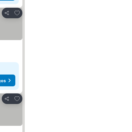
Adicionar aos favoritos
Partilhar
ços
Adicionar aos favoritos
Partilhar