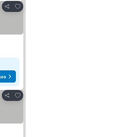
Adicionar aos favoritos
Partilhar
ços
Adicionar aos favoritos
Partilhar