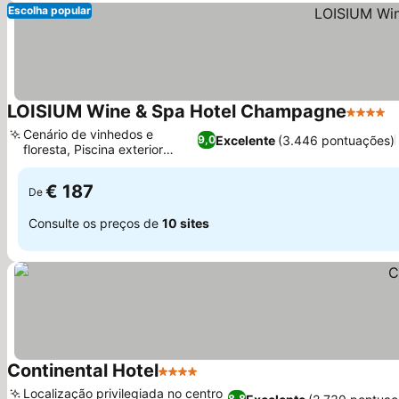
Escolha popular
LOISIUM Wine & Spa Hotel Champagne
4 Estrel
Cenário de vinhedos e
Excelente
(3.446 pontuações)
9,0
floresta, Piscina exterior
aquecida
€ 187
De
Consulte os preços de
10 sites
Continental Hotel
4 Estrelas
Localização privilegiada no centro
8,8