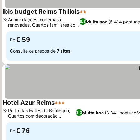
ibis budget Reims Thillois
2 Estrelas
Acomodações modernas e
Muito boa
(5.414 pontuaç
8,3
renovadas, Quartos familiares com
beliches
€ 59
De
Consulte os preços de
7 sites
Hotel Azur Reims
3 Estrelas
Perto das Halles du Boulingrin,
Muito boa
(3.341 pontuaçõ
8,3
Quartos com decoração
individual
€ 76
De