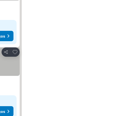
ços
Adicionar aos favoritos
Partilhar
ços