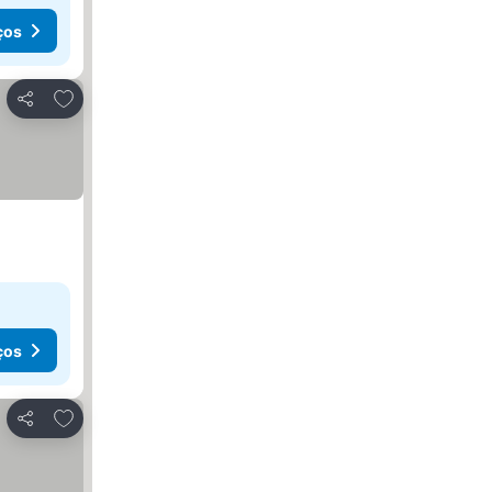
ços
Adicionar aos favoritos
Partilhar
ços
Adicionar aos favoritos
Partilhar