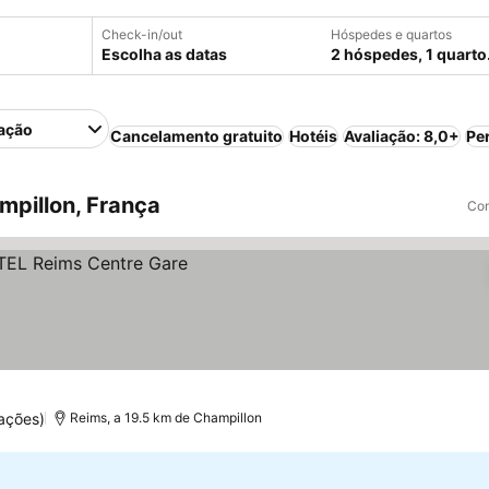
Check-in/out
Hóspedes e quartos
Escolha as datas
2 hóspedes, 1 quarto
ação
Cancelamento gratuito
Hotéis
Avaliação: 8,0+
Pe
pillon, França
Com
ações)
Reims, a 19.5 km de Champillon