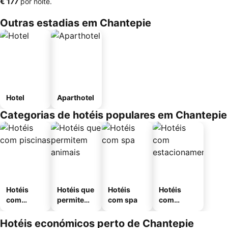
‎€ 177
por noite.
Outras estadias em Chantepie
Hotel
Aparthotel
Categorias de hotéis populares em Chantepie
Hotéis
Hotéis que
Hotéis
Hotéis
com
permitem
com spa
com
piscinas
animais
estaciona
mento
Hotéis económicos perto de Chantepie