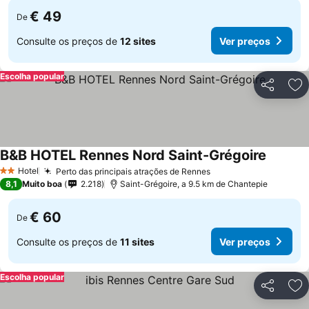
€ 49
De
Consulte os preços de
12 sites
Ver preços
Escolha popular
Partilhar
Ad
B&B HOTEL Rennes Nord Saint-Grégoire
Hotel
Perto das principais atrações de Rennes
2 Estrelas
8,1
Muito boa
2.218
Saint-Grégoire, a 9.5 km de Chantepie
€ 60
De
Consulte os preços de
11 sites
Ver preços
Escolha popular
Partilhar
Ad