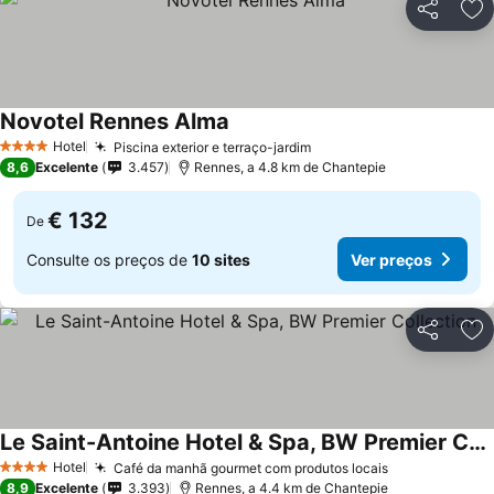
Partilhar
Ad
Novotel Rennes Alma
Hotel
Piscina exterior e terraço-jardim
4 Estrelas
8,6
Excelente
3.457
Rennes, a 4.8 km de Chantepie
€ 132
De
Consulte os preços de
10 sites
Ver preços
Partilhar
Ad
Le Saint-Antoine Hotel & Spa, BW Premier Collection
Hotel
Café da manhã gourmet com produtos locais
4 Estrelas
8,9
Excelente
3.393
Rennes, a 4.4 km de Chantepie