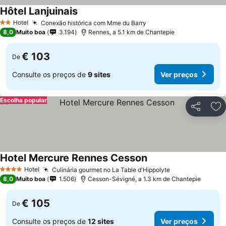
Hôtel Lanjuinais
Hotel
Conexão histórica com Mme du Barry
2 Estrelas
8,0
Muito boa
3.194
Rennes, a 5.1 km de Chantepie
€ 103
De
Consulte os preços de
9 sites
Ver preços
Escolha popular
Partilhar
Ad
Hotel Mercure Rennes Cesson
Hotel
Culinária gourmet no La Table d'Hippolyte
4 Estrelas
8,0
Muito boa
1.506
Cesson-Sévigné, a 1.3 km de Chantepie
€ 105
De
Consulte os preços de
12 sites
Ver preços