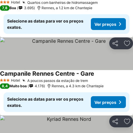
Hotel
Quartos com banheiras de hidromassagem
3 Estrelas
7,8
Boa
3.695
Rennes, a 1.2 km de Chantepie
Selecione as datas para ver os preços
Ver preços
exatos.
Partilhar
Ad
Campanile Rennes Centre - Gare
Hotel
A poucos passos da estação de trem
3 Estrelas
8,4
Muito boa
4.176
Rennes, a 4.3 km de Chantepie
Selecione as datas para ver os preços
Ver preços
exatos.
Partilhar
Ad