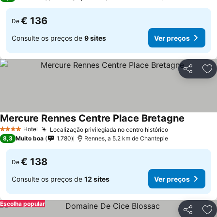
€ 136
De
Consulte os preços de
9 sites
Ver preços
Partilhar
Ad
Mercure Rennes Centre Place Bretagne
Hotel
Localização privilegiada no centro histórico
4 Estrelas
8,3
Muito boa
1.780
Rennes, a 5.2 km de Chantepie
€ 138
De
Consulte os preços de
12 sites
Ver preços
Escolha popular
Partilhar
Ad