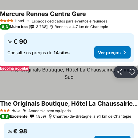
Mercure Rennes Centre Gare
Hotel
Espaços dedicados para eventos e reuniões
4 Estrelas
8,3
Muito boa
3.738
Rennes, a 4.7 km de Chantepie
€ 90
De
Consulte os preços de
14 sites
Ver preços
Escolha popular
Partilhar
Ad
The Originals Boutique, Hôtel La Chaussairie, Rennes Sud
Hotel
Academia bem equipada
3 Estrelas
8,8
Excelente
1.859
Chartres-de-Bretagne, a 9.1 km de Chantepie
€ 98
De