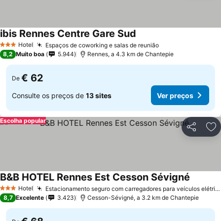
ibis Rennes Centre Gare Sud
Hotel
Espaços de coworking e salas de reunião
3 Estrelas
8,2
Muito boa
5.944
Rennes, a 4.3 km de Chantepie
€ 62
De
Consulte os preços de
13 sites
Ver preços
Escolha popular
Partilhar
Ad
B&B HOTEL Rennes Est Cesson Sévigné
Hotel
Estacionamento seguro com carregadores para veículos elétricos
3 Estrelas
8,7
Excelente
3.423
Cesson-Sévigné, a 3.2 km de Chantepie