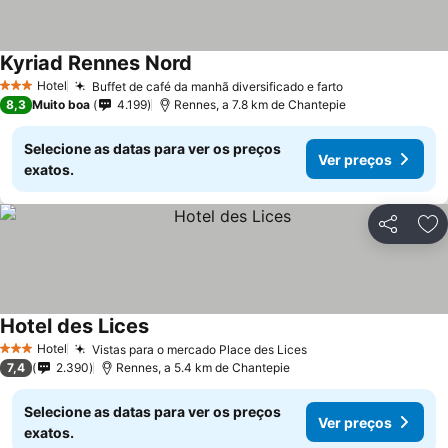
Kyriad Rennes Nord
Hotel
Buffet de café da manhã diversificado e farto
3 Estrelas
8,3
Muito boa
4.199
Rennes, a 7.8 km de Chantepie
Selecione as datas para ver os preços
Ver preços
exatos.
Partilhar
Ad
Hotel des Lices
Hotel
Vistas para o mercado Place des Lices
3 Estrelas
7,4
2.390
Rennes, a 5.4 km de Chantepie
Selecione as datas para ver os preços
Ver preços
exatos.