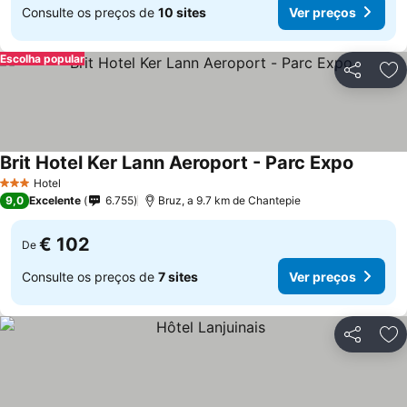
Consulte os preços de
10 sites
Ver preços
Escolha popular
Partilhar
Ad
Brit Hotel Ker Lann Aeroport - Parc Expo
Hotel
3 Estrelas
9,0
Excelente
6.755
Bruz, a 9.7 km de Chantepie
€ 102
De
Consulte os preços de
7 sites
Ver preços
Partilhar
Ad