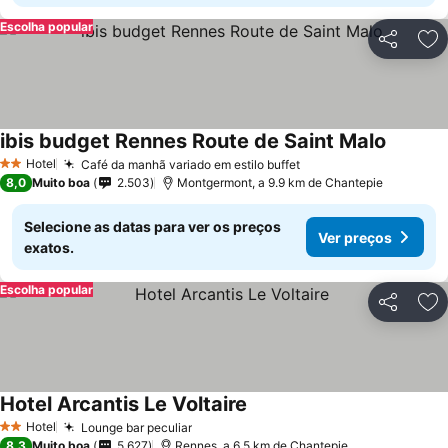
Escolha popular
Partilhar
Ad
ibis budget Rennes Route de Saint Malo
Hotel
Café da manhã variado em estilo buffet
2 Estrelas
8,0
Muito boa
2.503
Montgermont, a 9.9 km de Chantepie
Selecione as datas para ver os preços
Ver preços
exatos.
Escolha popular
Partilhar
Ad
Hotel Arcantis Le Voltaire
Hotel
Lounge bar peculiar
2 Estrelas
8,3
Muito boa
5.627
Rennes, a 6.5 km de Chantepie