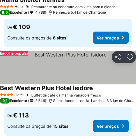
Hotel
Restaurante na cobertura com vista para a cidade
4 Estrelas
8,5
Excelente
4.788
Rennes, a 5.4 km de Chantepie
€ 109
De
Consulte os preços de
6 sites
Ver preços
Escolha popular
Partilhar
Ad
Best Western Plus Hotel Isidore
Hotel
Buffet de café da manhã variado e fresco
4 Estrelas
9,1
Excelente
2.546
Saint-Jacques-de-la-Lande, a 6.3 km de Chantepie
€ 113
De
Consulte os preços de
15 sites
Ver preços