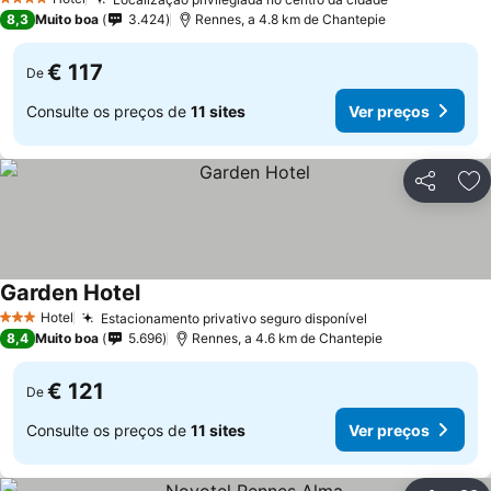
4 Estrelas
8,3
Muito boa
3.424
Rennes, a 4.8 km de Chantepie
€ 117
De
Consulte os preços de
11 sites
Ver preços
Partilhar
Ad
Garden Hotel
Hotel
Estacionamento privativo seguro disponível
3 Estrelas
8,4
Muito boa
5.696
Rennes, a 4.6 km de Chantepie
€ 121
De
Consulte os preços de
11 sites
Ver preços