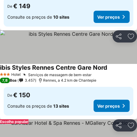
€ 149
De
Consulte os preços de
10 sites
Ver preços
Partilhar
Ad
ibis Styles Rennes Centre Gare Nord
Hotel
Serviços de massagem de bem-estar
3 Estrelas
7,8
Boa
3.457
Rennes, a 4.2 km de Chantepie
€ 150
De
Consulte os preços de
13 sites
Ver preços
Escolha popular
Partilhar
Ad