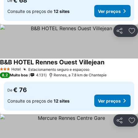
€ 68
De
Consulte os preços de
12 sites
Ver preços
Partilhar
Ad
B&B HOTEL Rennes Ouest Villejean
Hotel
Estacionamento seguro e espaçoso
3 Estrelas
8,2
Muito boa
4.131
Rennes, a 7.8 km de Chantepie
€ 76
De
Consulte os preços de
12 sites
Ver preços
Partilhar
Ad