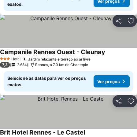
Ver preços
exatos.
Partilhar
Ad
Campanile Rennes Ouest - Cleunay
Hotel
Jardim relaxante e terraço ao ar livre
3 Estrelas
7,3
2.684
Rennes, a 7.0 km de Chantepie
Selecione as datas para ver os preços
Ver preços
exatos.
Partilhar
Ad
Brit Hotel Rennes - Le Castel