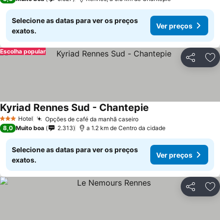
Selecione as datas para ver os preços
Ver preços
exatos.
Escolha popular
Partilhar
Ad
Kyriad Rennes Sud - Chantepie
Hotel
Opções de café da manhã caseiro
3 Estrelas
8,0
Muito boa
2.313
a 1.2 km de Centro da cidade
Selecione as datas para ver os preços
Ver preços
exatos.
Partilhar
Ad