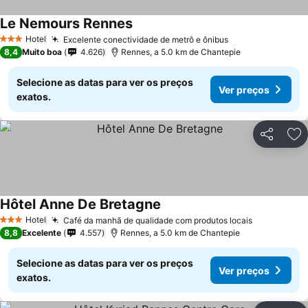
Le Nemours Rennes
Hotel
Excelente conectividade de metrô e ônibus
3 Estrelas
8,4
Muito boa
4.626
Rennes, a 5.0 km de Chantepie
Selecione as datas para ver os preços
Ver preços
exatos.
Partilhar
Ad
Hôtel Anne De Bretagne
Hotel
Café da manhã de qualidade com produtos locais
3 Estrelas
8,8
Excelente
4.557
Rennes, a 5.0 km de Chantepie
Selecione as datas para ver os preços
Ver preços
exatos.