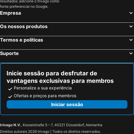
resultados: adicione o trivago como
Sure Hotel by Best Western Rennes Chantepie
Sure Hotel by Best Western Rennes Chantepie
fonte preferencial no Google.
Hotel du Parc - Chantepie
B&B HOTEL Rennes Est Cesson Sévigné
Empresa
Le Saint-Antoine Hotel & Spa, BW Premier Collection
Residence Little Sevigne
Os nossos produtos
ibis Rennes Cesson
Hôtel Anne De Bretagne
La Maison De Nemours
Hotel De La TA
Termos e políticas
Mama Shelter Rennes
Le Magic Hall
Suporte
Hotel Arcantis Le Voltaire
B&B HOTEL Rennes Ouest Villejean
Maison d'hôtes les Escures
Escale Oceania Rennes Cap Malo
Inicie sessão para desfrutar de
vantagens exclusivas para membros
Personalize a sua experiência
Ofertas e preços para membros
Iniciar sessão
trivago N.V.
, Kesselstraße 5 – 7, 40221 Düsseldorf, Alemanha
Direitos autorais 2026 trivago | Todos os direitos reservados.