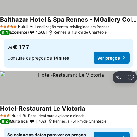
Balthazar Hotel & Spa Rennes - MGallery Collection
Hotel
Localização central privilegiada em Rennes
5 Estrelas
9,4
Excelente
4.568
Rennes, a 4.8 km de Chantepie
€ 177
De
Consulte os preços de
14 sites
Ver preços
Partilhar
Ad
Hotel-Restaurant Le Victoria
Hotel
Base ideal para explorar a cidade
3 Estrelas
8,2
Muito boa
1.762
Rennes, a 4.4 km de Chantepie
Selecione as datas para ver os preços