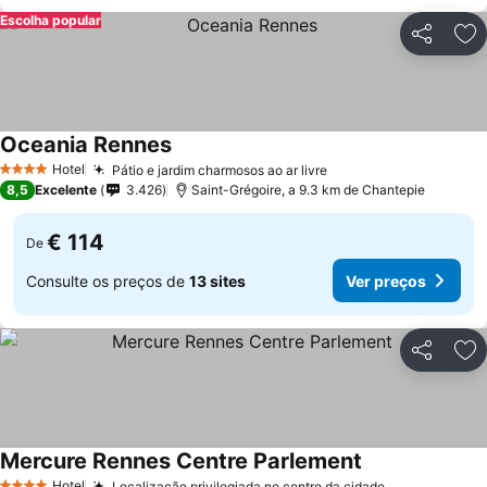
Escolha popular
Partilhar
Ad
Oceania Rennes
Hotel
Pátio e jardim charmosos ao ar livre
4 Estrelas
8,5
Excelente
3.426
Saint-Grégoire, a 9.3 km de Chantepie
€ 114
De
Consulte os preços de
13 sites
Ver preços
Partilhar
Ad
Mercure Rennes Centre Parlement
Hotel
Localização privilegiada no centro da cidade