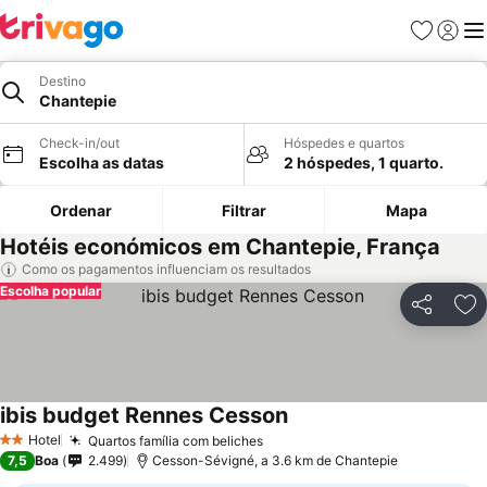
Favoritos
Iniciar
Me
Destino
Chantepie
Check-in/out
Hóspedes e quartos
Escolha as datas
2 hóspedes, 1 quarto.
Ordenar
Filtrar
Mapa
Hotéis económicos em Chantepie, França
Como os pagamentos influenciam os resultados
Escolha popular
Partilhar
Ad
ibis budget Rennes Cesson
Hotel
Quartos família com beliches
2 Estrelas
7,5
Boa
2.499
Cesson-Sévigné, a 3.6 km de Chantepie