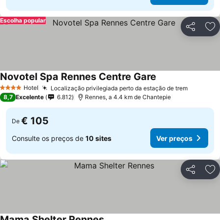
Escolha popular
Partilhar
Ad
Novotel Spa Rennes Centre Gare
Hotel
Localização privilegiada perto da estação de trem
4 Estrelas
8,7
Excelente
6.812
Rennes, a 4.4 km de Chantepie
€ 105
De
Consulte os preços de
10 sites
Ver preços
Partilhar
Ad
Mama Shelter Rennes