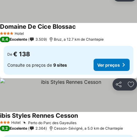
Domaine De Cice Blossac
Hotel
4 Estrelas
8,4
Excelente
3.509
Bruz, a 12.7 km de Chantepie
€ 138
De
Consulte os preços de
9 sites
Ver preços
Partilhar
Ad
ibis Styles Rennes Cesson
Hotel
Perto do Parc des Gayeulles
3 Estrelas
9,2
Excelente
2.364
Cesson-Sévigné, a 5.0 km de Chantepie