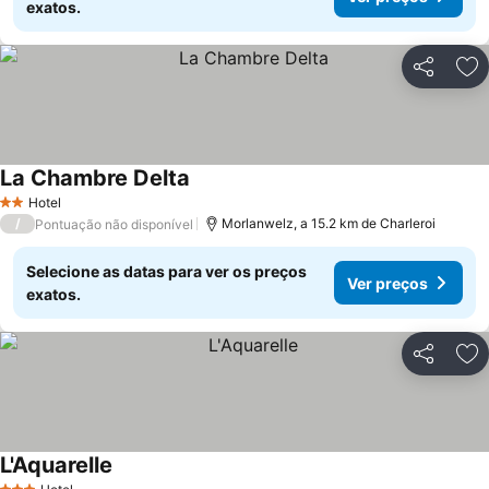
exatos.
Partilhar
Ad
La Chambre Delta
Hotel
2 Estrelas
/
Morlanwelz, a 15.2 km de Charleroi
Pontuação não disponível
Selecione as datas para ver os preços
Ver preços
exatos.
Partilhar
Ad
L'Aquarelle