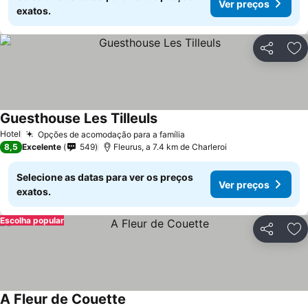
Ver preços
exatos.
Partilhar
Ad
Guesthouse Les Tilleuls
Hotel
Opções de acomodação para a família
8,5
Excelente
549
Fleurus, a 7.4 km de Charleroi
Selecione as datas para ver os preços
Ver preços
exatos.
Escolha popular
Partilhar
Ad
A Fleur de Couette