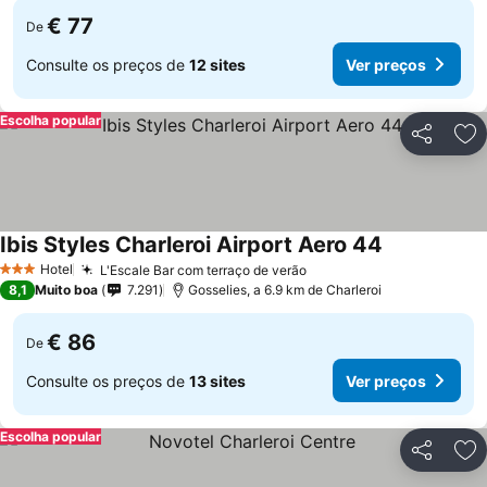
€ 77
De
Consulte os preços de
12 sites
Ver preços
Escolha popular
Partilhar
Ad
Ibis Styles Charleroi Airport Aero 44
Hotel
L'Escale Bar com terraço de verão
3 Estrelas
8,1
Muito boa
7.291
Gosselies, a 6.9 km de Charleroi
€ 86
De
Consulte os preços de
13 sites
Ver preços
Escolha popular
Partilhar
Ad