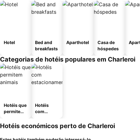
Hotel
Bed and
Aparthotel
Casa de
Apar
breakfasts
hóspedes
Categorias de hotéis populares em Charleroi
Hotéis que
Hotéis
permitem
com
animais
estaciona
mento
Hotéis económicos perto de Charleroi
Estes hotéis também poderão interessá-lo...