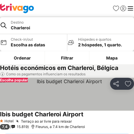
Favoritos
Iniciar
Me
Destino
Charleroi
Check-in/out
Hóspedes e quartos
Escolha as datas
2 hóspedes, 1 quarto.
Ordenar
Filtrar
Mapa
Hotéis económicos em Charleroi, Bélgica
Como os pagamentos influenciam os resultados
Escolha popular
Partilhar
Ad
Ibis budget Charleroi Airport
Hotel
Terraço ao ar livre para relaxar
1 Estrelas
7,4
15.819
Fleurus, a 7.4 km de Charleroi