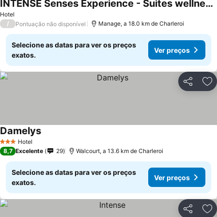
INTENSE Senses Experience - Suites wellness avec piscine, jacuzzi, sauna, billard etc
Hotel
/
Manage, a 18.0 km de Charleroi
Pontuação não disponível
Selecione as datas para ver os preços
Ver preços
exatos.
Partilhar
Ad
Damelys
Hotel
3 Estrelas
8,7
Excelente
29
Walcourt, a 13.6 km de Charleroi
Selecione as datas para ver os preços
Ver preços
exatos.
Partilhar
Ad