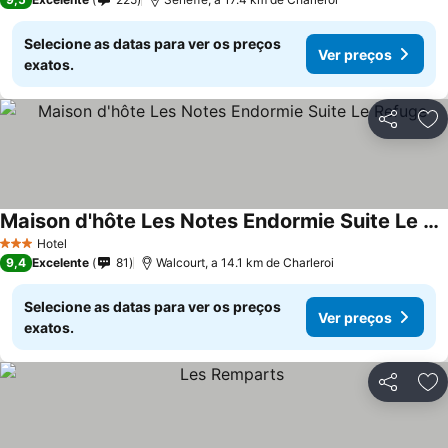
Selecione as datas para ver os preços
Ver preços
exatos.
Partilhar
Ad
Maison d'hôte Les Notes Endormie Suite Le Refuge
Hotel
3 Estrelas
9,4
Excelente
81
Walcourt, a 14.1 km de Charleroi
Selecione as datas para ver os preços
Ver preços
exatos.
Partilhar
Ad