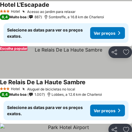
Hotel L'Escapade
Hotel
Acesso ao jardim para relaxar
3 Estrelas
8,4
Muito boa
887
Sombreffe, a 16.8 km de Charleroi
Selecione as datas para ver os preços
Ver preços
exatos.
Escolha popular
Partilhar
Ad
Le Relais De La Haute Sambre
Hotel
Aluguel de bicicletas no local
3 Estrelas
8,4
Muito boa
1.007
Lobbes, a 12.6 km de Charleroi
Selecione as datas para ver os preços
Ver preços
exatos.