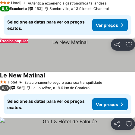
Hotel
Autêntica experiência gastronômica tailandesa
3 Estrelas
8,8
Excelente
153
Sambreville, a 13.9 km de Charleroi
Selecione as datas para ver os preços
Ver preços
exatos.
Escolha popular
Partilhar
Ad
Le New Matinal
Hotel
Estacionamento seguro para sua tranquilidade
2 Estrelas
6,9
582
La Louvière, a 19.6 km de Charleroi
Selecione as datas para ver os preços
Ver preços
exatos.
Partilhar
Ad