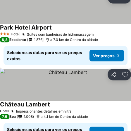
Partilhar
Ad
Park Hotel Airport
Hotel
Suítes com banheiras de hidromassagem
3 Estrelas
8,8
Excelente
1.876
a 7.0 km de Centro da cidade
Selecione as datas para ver os preços
Ver preços
exatos.
Partilhar
Ad
Château Lambert
Hotel
Impressionantes detalhes em vitral
7,5
Boa
1.008
a 4.1 km de Centro da cidade
Selecione as datas para ver os preços