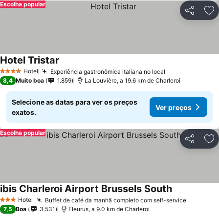
Escolha popular
Partilhar
Ad
Hotel Tristar
Hotel
Experiência gastronômica italiana no local
4 Estrelas
8,4
Muito boa
1.859
La Louvière, a 19.6 km de Charleroi
Selecione as datas para ver os preços
Ver preços
exatos.
Escolha popular
Partilhar
Ad
ibis Charleroi Airport Brussels South
Hotel
Buffet de café da manhã completo com self-service
3 Estrelas
7,5
Boa
3.531
Fleurus, a 9.0 km de Charleroi