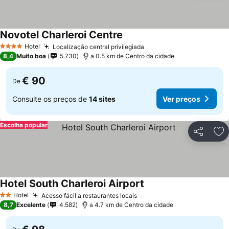
Novotel Charleroi Centre
Hotel
Localização central privilegiada
4 Estrelas
8,4
Muito boa
5.730
a 0.5 km de Centro da cidade
€ 90
De
Consulte os preços de
14 sites
Ver preços
Escolha popular
Partilhar
Ad
Hotel South Charleroi Airport
Hotel
Acesso fácil a restaurantes locais
2 Estrelas
8,7
Excelente
4.582
a 4.7 km de Centro da cidade