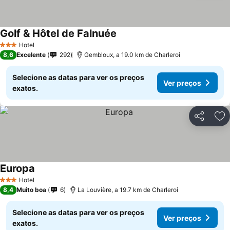
Golf & Hôtel de Falnuée
Hotel
3 Estrelas
8,6
Excelente
292
Gembloux, a 19.0 km de Charleroi
Selecione as datas para ver os preços
Ver preços
exatos.
Partilhar
Ad
Europa
Hotel
3 Estrelas
8,4
Muito boa
6
La Louvière, a 19.7 km de Charleroi
Selecione as datas para ver os preços
Ver preços
exatos.