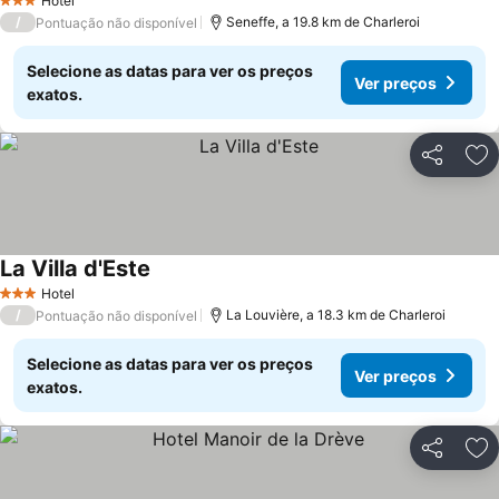
Hotel
3 Estrelas
/
Seneffe, a 19.8 km de Charleroi
Pontuação não disponível
Selecione as datas para ver os preços
Ver preços
exatos.
Partilhar
Ad
La Villa d'Este
Hotel
3 Estrelas
/
La Louvière, a 18.3 km de Charleroi
Pontuação não disponível
Selecione as datas para ver os preços
Ver preços
exatos.
Partilhar
Ad