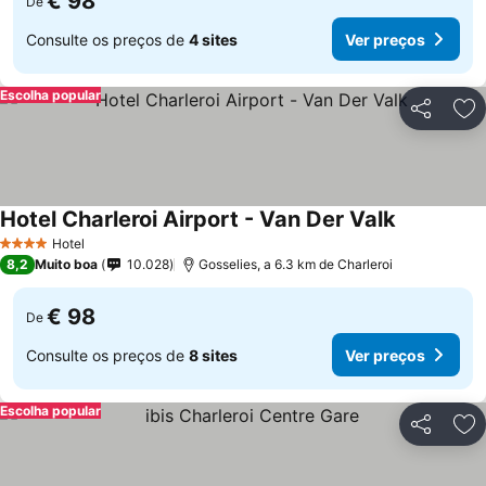
€ 98
De
Consulte os preços de
4 sites
Ver preços
Escolha popular
Partilhar
Ad
Hotel Charleroi Airport - Van Der Valk
Hotel
4 Estrelas
8,2
Muito boa
10.028
Gosselies, a 6.3 km de Charleroi
€ 98
De
Consulte os preços de
8 sites
Ver preços
Escolha popular
Partilhar
Ad