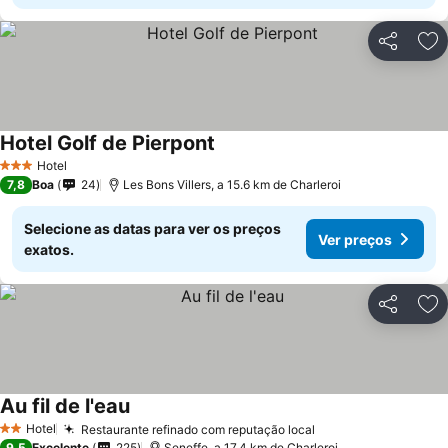
Partilhar
Ad
Hotel Golf de Pierpont
Hotel
3 Estrelas
7,8
Boa
24
Les Bons Villers, a 15.6 km de Charleroi
Selecione as datas para ver os preços
Ver preços
exatos.
Partilhar
Ad
Au fil de l'eau
Hotel
Restaurante refinado com reputação local
2 Estrelas
9,5
Excelente
225
Seneffe, a 17.4 km de Charleroi