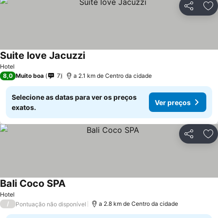
Partilhar
Ad
Suite love Jacuzzi
Hotel
8,0
Muito boa
7
a 2.1 km de Centro da cidade
Selecione as datas para ver os preços
Ver preços
exatos.
Partilhar
Ad
Bali Coco SPA
Hotel
/
a 2.8 km de Centro da cidade
Pontuação não disponível