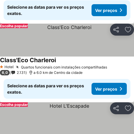
Selecione as datas para ver os preços
Ver preços
exatos.
Escolha popular
Partilhar
Ad
Class'Eco Charleroi
Hotel
Quartos funcionais com instalações compartilhadas
1 Estrelas
6,0
2.131
a 6.0 km de Centro da cidade
Selecione as datas para ver os preços
Ver preços
exatos.
Escolha popular
Partilhar
Ad