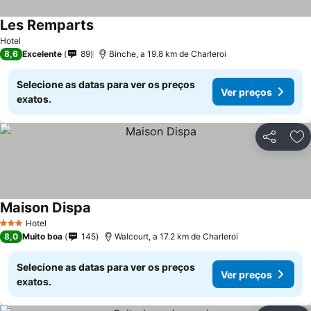
Les Remparts
Hotel
8,6
Excelente
89
Binche, a 19.8 km de Charleroi
Selecione as datas para ver os preços
Ver preços
exatos.
Partilhar
Ad
Maison Dispa
Hotel
3 Estrelas
8,0
Muito boa
145
Walcourt, a 17.2 km de Charleroi
Selecione as datas para ver os preços
Ver preços
exatos.