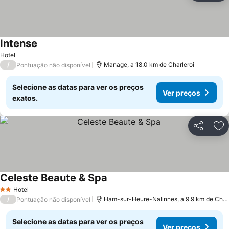
Intense
Hotel
/
Manage, a 18.0 km de Charleroi
Pontuação não disponível
Selecione as datas para ver os preços
Ver preços
exatos.
Partilhar
Ad
Celeste Beaute & Spa
Hotel
2 Estrelas
/
Ham-sur-Heure-Nalinnes, a 9.9 km de Charleroi
Pontuação não disponível
Selecione as datas para ver os preços
Ver preços