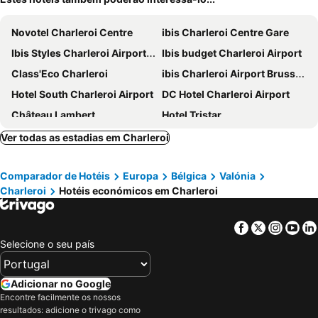
Novotel Charleroi Centre
ibis Charleroi Centre Gare
Ibis Styles Charleroi Airport Aero 44
Ibis budget Charleroi Airport
Class'Eco Charleroi
ibis Charleroi Airport Brussels South
Hotel South Charleroi Airport
DC Hotel Charleroi Airport
Château Lambert
Hotel Tristar
Hôtel La Louve
Park Hotel Airport
Ver todas as estadias em Charleroi
Hotel Charleroi Airport - Van Der Valk
Le Relais De La Haute Sambre
Comparador de Hotéis
Europa
Bélgica
Valónia
Hotel Charleroi Business
Hôtel de la Basse Sambre
Charleroi
Hotéis económicos em Charleroi
Guesthouse Les Tilleuls
Hotel L'Escapade
Facebook
Twitter
Insta
Yo
Selecione o seu país
Adicionar no Google
Encontre facilmente os nossos
resultados: adicione o trivago como