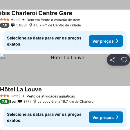
ibis Charleroi Centre Gare
Hotel
Bem em frente à estação de trem
3 Estrelas
7,0
5.838
a 0.7 km de Centro da cidade
Selecione as datas para ver os preços
Ver preços
exatos.
Partilhar
Ad
Hôtel La Louve
Hotel
Perto de atividades aquáticas
3 Estrelas
7,5
Boa
877
La Louvière, a 19.7 km de Charleroi
Selecione as datas para ver os preços
Ver preços
exatos.