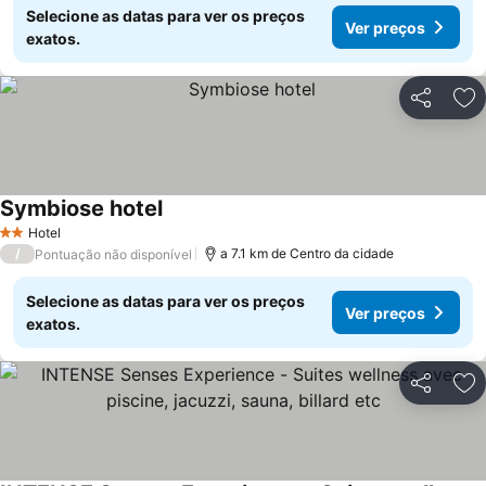
Selecione as datas para ver os preços
Ver preços
exatos.
Partilhar
Ad
Symbiose hotel
Hotel
2 Estrelas
/
a 7.1 km de Centro da cidade
Pontuação não disponível
Selecione as datas para ver os preços
Ver preços
exatos.
Partilhar
Ad