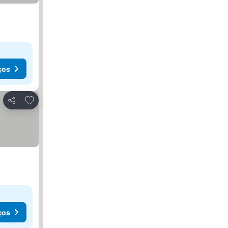
ços
Adicionar aos favoritos
Partilhar
ços