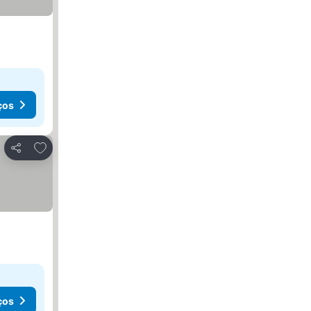
ços
Adicionar aos favoritos
Partilhar
ços