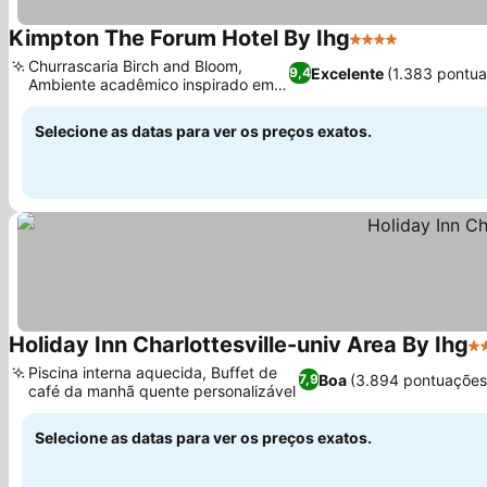
Kimpton The Forum Hotel By Ihg
4 Estrelas
Churrascaria Birch and Bloom,
Excelente
(1.383 pontu
9,4
Ambiente acadêmico inspirado em
Jefferson
Selecione as datas para ver os preços exatos.
Holiday Inn Charlottesville-univ Area By Ihg
3 
Piscina interna aquecida, Buffet de
Boa
(3.894 pontuações
7,9
café da manhã quente personalizável
Selecione as datas para ver os preços exatos.