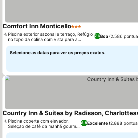
Comfort Inn Monticello
3 Estrelas
Piscina exterior sazonal e terraço, Refúgio
Boa
(2.586 pontu
7,6
no topo da colina com vista para a
montanha
Selecione as datas para ver os preços exatos.
Country Inn & Suites by Radisson, Charlottes
Piscina coberta com elevador,
Excelente
(2.888 pontua
8,8
Seleção de café da manhã gourmet
quente