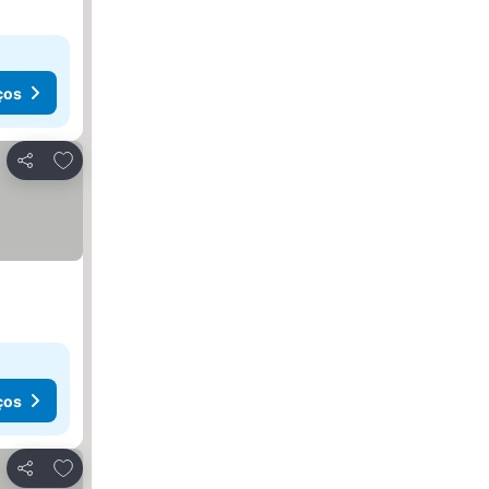
ços
Adicionar aos favoritos
Partilhar
ços
Adicionar aos favoritos
Partilhar