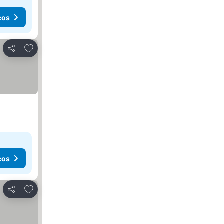
ços
Adicionar aos favoritos
Partilhar
ços
Adicionar aos favoritos
Partilhar