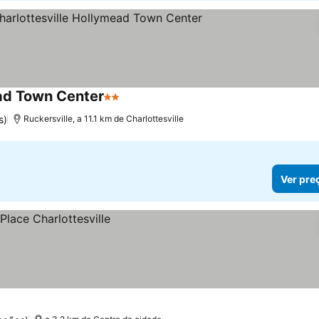
ead Town Center
2 Estrelas
s)
Ruckersville, a 11.1 km de Charlottesville
Ver pre