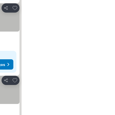
Adicionar aos favoritos
Partilhar
ços
Adicionar aos favoritos
Partilhar