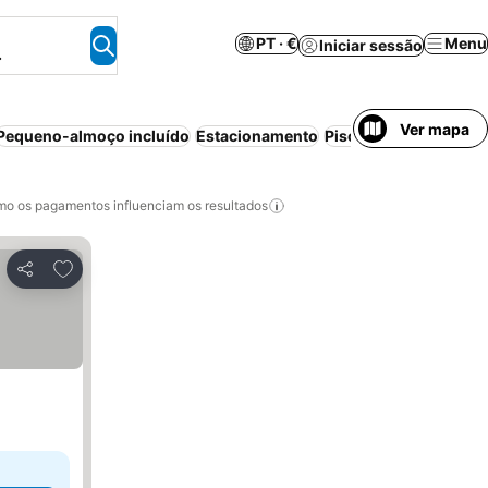
PT · €
Menu
Iniciar sessão
.
Ver mapa
Pequeno-almoço incluído
Estacionamento
Piscina
Resort
Ar co
o os pagamentos influenciam os resultados
Adicionar aos favoritos
Partilhar