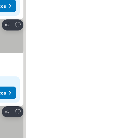
ços
Adicionar aos favoritos
Partilhar
ços
Adicionar aos favoritos
Partilhar