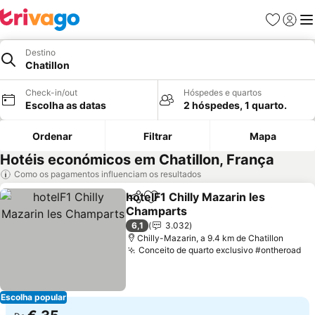
Favoritos
Iniciar
Me
Destino
Chatillon
Check-in/out
Hóspedes e quartos
Escolha as datas
2 hóspedes, 1 quarto.
Ordenar
Filtrar
Mapa
Hotéis económicos em Chatillon, França
Como os pagamentos influenciam os resultados
hotelF1 Chilly Mazarin les
Partilhar
Adicionar aos favoritos
Champarts
6,1
3.032
Chilly-Mazarin, a 9.4 km de Chatillon
Conceito de quarto exclusivo #ontheroad
Escolha popular