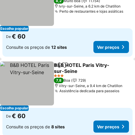
8,2
Muito boa
11.154
Ivry-sur-Seine, a 6.2 km de Chatillon
Perto de restaurantes e lojas asiáticas
Escolha popular
€ 60
De
Consulte os preços de
12 sites
Ver preços
B&B HOTEL Paris Vitry-
Partilhar
Adicionar aos favoritos
sur-Seine
3 Estrelas
7,8
Boa
729
Vitry-sur-Seine, a 9.4 km de Chatillon
Assistência dedicada para passeios
Escolha popular
€ 60
De
Consulte os preços de
8 sites
Ver preços