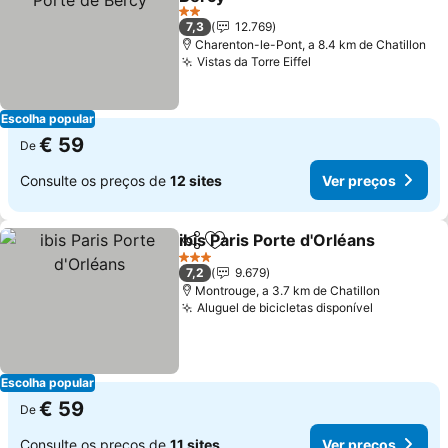
2 Estrelas
7,3
12.769
Charenton-le-Pont, a 8.4 km de Chatillon
Vistas da Torre Eiffel
Escolha popular
€ 59
De
Consulte os preços de
12 sites
Ver preços
ibis Paris Porte d'Orléans
Partilhar
Adicionar aos favoritos
3 Estrelas
7,2
9.679
Montrouge, a 3.7 km de Chatillon
Aluguel de bicicletas disponível
Escolha popular
€ 59
De
Consulte os preços de
11 sites
Ver preços