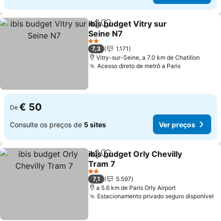
ibis budget Vitry sur
Partilhar
Adicionar aos favoritos
Seine N7
2 Estrelas
7,3
1.171
Vitry-sur-Seine, a 7.0 km de Chatillon
Acesso direto de metrô a Paris
€ 50
De
Consulte os preços de
5 sites
Ver preços
ibis budget Orly Chevilly
Partilhar
Adicionar aos favoritos
Tram 7
2 Estrelas
7,1
5.597
a 5.6 km de Paris Orly Airport
Estacionamento privado seguro disponível