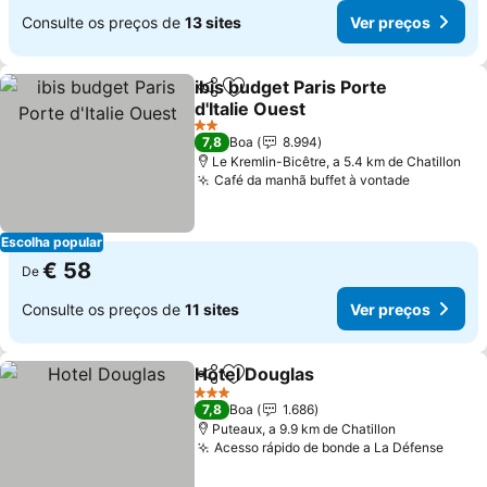
Consulte os preços de
13 sites
Ver preços
ibis budget Paris Porte
Partilhar
Adicionar aos favoritos
d'Italie Ouest
2 Estrelas
7,8
Boa
8.994
Le Kremlin-Bicêtre, a 5.4 km de Chatillon
Café da manhã buffet à vontade
Escolha popular
€ 58
De
Consulte os preços de
11 sites
Ver preços
Hotel Douglas
Partilhar
Adicionar aos favoritos
3 Estrelas
7,8
Boa
1.686
Puteaux, a 9.9 km de Chatillon
Acesso rápido de bonde a La Défense