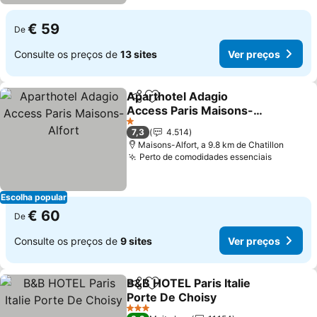
€ 59
De
Consulte os preços de
13 sites
Ver preços
Aparthotel Adagio
Partilhar
Adicionar aos favoritos
Access Paris Maisons-
Alfort
1 Estrelas
7,3
4.514
Maisons-Alfort, a 9.8 km de Chatillon
Perto de comodidades essenciais
Escolha popular
€ 60
De
Consulte os preços de
9 sites
Ver preços
B&B HOTEL Paris Italie
Partilhar
Adicionar aos favoritos
Porte De Choisy
3 Estrelas