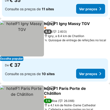
€ 35
De
Consulte os preços de
11 sites
Ver preços
hotelF1 Igny Massy TGV
Partilhar
Adicionar aos favoritos
1 Estrelas
6,8
2.603
Igny, a 8.4 km de Chatillon
Quiosque de entrega de refeições no local
Escolha popular
€ 37
De
Consulte os preços de
10 sites
Ver preços
hotelF1 Paris Porte de
Partilhar
Adicionar aos favoritos
Châtillon
1 Estrelas
7,5
Boa
26.066
a 4.1 km de Notre-Dame Cathedral
Cafeteria e restaurantes no local