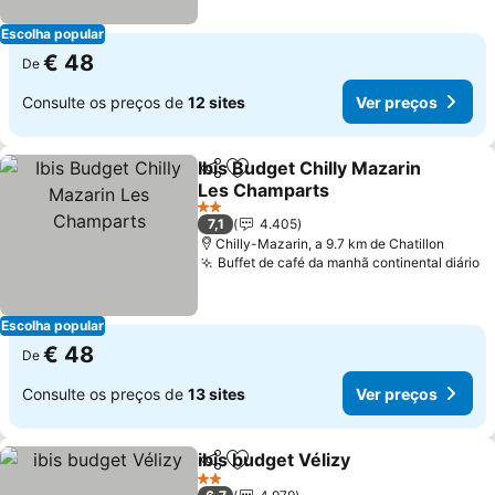
Escolha popular
€ 48
De
Consulte os preços de
12 sites
Ver preços
Ibis Budget Chilly Mazarin
Partilhar
Adicionar aos favoritos
Les Champarts
2 Estrelas
7,1
4.405
Chilly-Mazarin, a 9.7 km de Chatillon
Buffet de café da manhã continental diário
Escolha popular
€ 48
De
Consulte os preços de
13 sites
Ver preços
ibis budget Vélizy
Partilhar
Adicionar aos favoritos
2 Estrelas