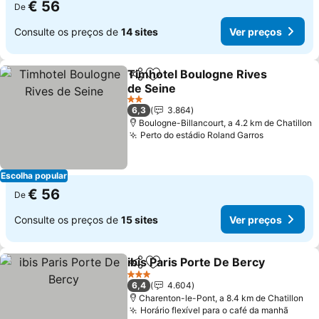
€ 56
De
Consulte os preços de
14 sites
Ver preços
Timhotel Boulogne Rives
Partilhar
Adicionar aos favoritos
de Seine
2 Estrelas
6,3
3.864
Boulogne-Billancourt, a 4.2 km de Chatillon
Perto do estádio Roland Garros
Escolha popular
€ 56
De
Consulte os preços de
15 sites
Ver preços
ibis Paris Porte De Bercy
Partilhar
Adicionar aos favoritos
3 Estrelas
6,4
4.604
Charenton-le-Pont, a 8.4 km de Chatillon
Horário flexível para o café da manhã