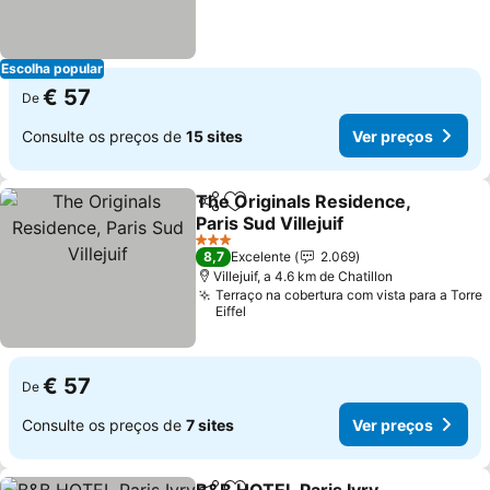
Escolha popular
€ 57
De
Consulte os preços de
15 sites
Ver preços
The Originals Residence,
Partilhar
Adicionar aos favoritos
Paris Sud Villejuif
3 Estrelas
8,7
Excelente
2.069
Villejuif, a 4.6 km de Chatillon
Terraço na cobertura com vista para a Torre
Eiffel
€ 57
De
Consulte os preços de
7 sites
Ver preços