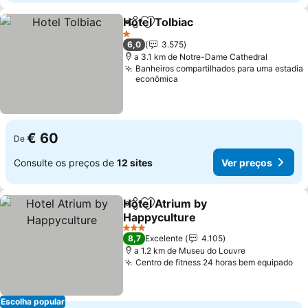
Hotel Tolbiac
Partilhar
Adicionar aos favoritos
1 Estrelas
6,0
3.575
a 3.1 km de Notre-Dame Cathedral
Banheiros compartilhados para uma estadia
econômica
€ 60
De
Consulte os preços de
12 sites
Ver preços
Hotel Atrium by
Partilhar
Adicionar aos favoritos
Happyculture
3 Estrelas
8,7
Excelente
4.105
a 1.2 km de Museu do Louvre
Centro de fitness 24 horas bem equipado
Escolha popular