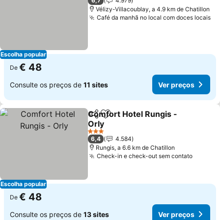
6,7
4.979
Vélizy-Villacoublay, a 4.9 km de Chatillon
Café da manhã no local com doces locais
Escolha popular
€ 48
De
Consulte os preços de
11 sites
Ver preços
Comfort Hotel Rungis -
Partilhar
Adicionar aos favoritos
Orly
3 Estrelas
6,4
4.584
Rungis, a 6.6 km de Chatillon
Check-in e check-out sem contato
Escolha popular
€ 48
De
Consulte os preços de
13 sites
Ver preços