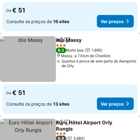
€ 51
De
Consulte os preços de
16 sites
Ver preços
ibis Massy
Partilhar
Adicionar aos favoritos
3 Estrelas
8,2
Muito boa
1.895
Massy, a 7.9 km de Chatillon
Quartos à prova de som perto do Aeroporto
de Orly
€ 51
De
Consulte os preços de
13 sites
Ver preços
Euro Hôtel Airport Orly
Partilhar
Adicionar aos favoritos
Rungis
3 Estrelas
6,8
5.960