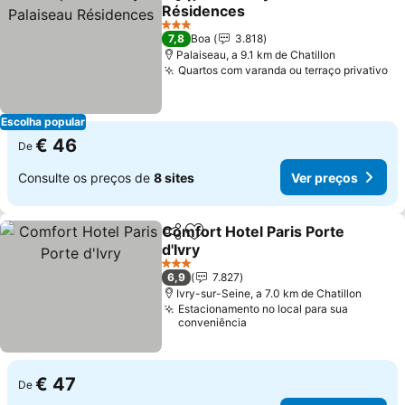
Partilhar
Adicionar aos favoritos
Résidences
3 Estrelas
7,8
Boa
3.818
Palaiseau, a 9.1 km de Chatillon
Quartos com varanda ou terraço privativo
Escolha popular
€ 46
De
Consulte os preços de
8 sites
Ver preços
Comfort Hotel Paris Porte
Partilhar
Adicionar aos favoritos
d'Ivry
3 Estrelas
6,9
7.827
Ivry-sur-Seine, a 7.0 km de Chatillon
Estacionamento no local para sua
conveniência
€ 47
De