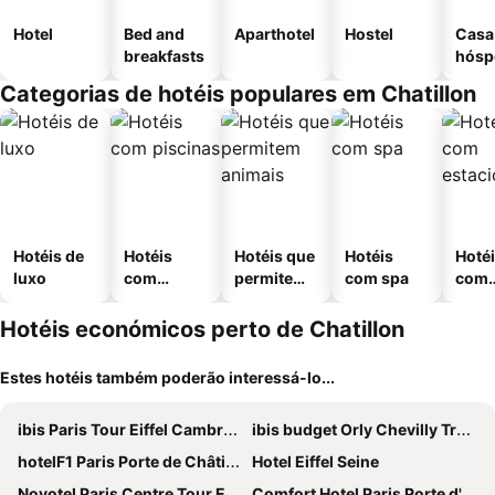
Hotel
Bed and
Aparthotel
Hostel
Casa
breakfasts
hósp
Categorias de hotéis populares em Chatillon
Hotéis de
Hotéis
Hotéis que
Hotéis
Hoté
luxo
com
permitem
com spa
com
piscinas
animais
esta
ment
Hotéis económicos perto de Chatillon
Estes hotéis também poderão interessá-lo...
ibis Paris Tour Eiffel Cambronne 15ème
ibis budget Orly Chevilly Tram 7
hotelF1 Paris Porte de Châtillon
Hotel Eiffel Seine
Novotel Paris Centre Tour Eiffel
Comfort Hotel Paris Porte d'Ivry