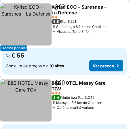
Kyriad ECO - Suresnes -
Partilhar
Adicionar aos favoritos
La Defense
2 Estrelas
6,8
6.621
Suresnes, a 8.7 km de Chatillon
Vistas da Torre Eiffel
Escolha popular
€ 55
De
Consulte os preços de
10 sites
Ver preços
B&B HOTEL Massy Gare
Partilhar
Adicionar aos favoritos
TGV
3 Estrelas
8,4
Muito boa
3.342
Massy, a 8.6 km de Chatillon
Café da manhã variado