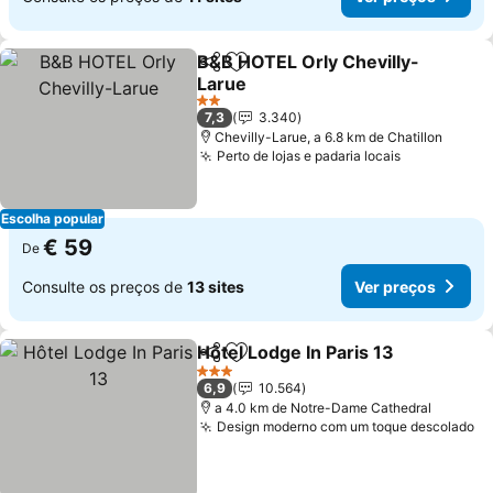
B&B HOTEL Orly Chevilly-
Partilhar
Adicionar aos favoritos
Larue
2 Estrelas
7,3
3.340
Chevilly-Larue, a 6.8 km de Chatillon
Perto de lojas e padaria locais
Escolha popular
€ 59
De
Consulte os preços de
13 sites
Ver preços
Hôtel Lodge In Paris 13
Partilhar
Adicionar aos favoritos
3 Estrelas
6,9
10.564
a 4.0 km de Notre-Dame Cathedral
Design moderno com um toque descolado