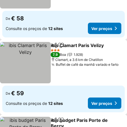
€ 58
De
Consulte os preços de
12 sites
Ver preços
ibis Clamart Paris Velizy
Partilhar
Adicionar aos favoritos
3 Estrelas
7,9
Boa
1.928
Clamart, a 3.6 km de Chatillon
Buffet de café da manhã variado e farto
€ 59
De
Consulte os preços de
12 sites
Ver preços
ibis budget Paris Porte de
Partilhar
Adicionar aos favoritos
Bercy