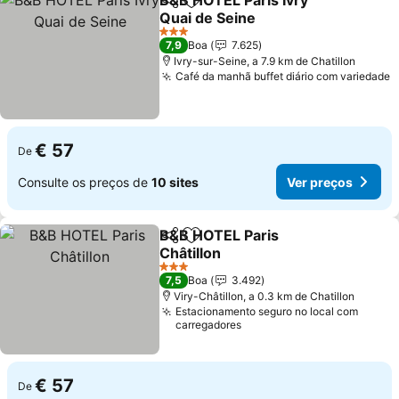
B&B HOTEL Paris Ivry
Partilhar
Adicionar aos favoritos
Quai de Seine
3 Estrelas
7,9
Boa
7.625
Ivry-sur-Seine, a 7.9 km de Chatillon
Café da manhã buffet diário com variedade
€ 57
De
Consulte os preços de
10 sites
Ver preços
B&B HOTEL Paris
Partilhar
Adicionar aos favoritos
Châtillon
3 Estrelas
7,5
Boa
3.492
Viry-Châtillon, a 0.3 km de Chatillon
Estacionamento seguro no local com
carregadores
€ 57
De