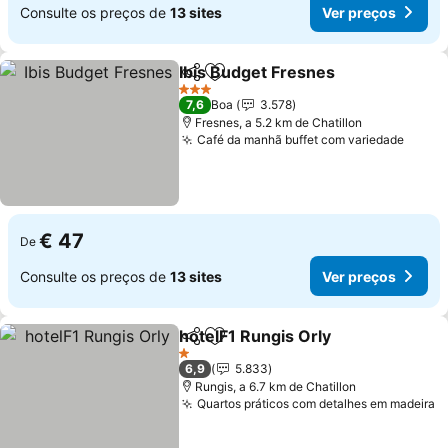
Consulte os preços de
13 sites
Ver preços
Ibis Budget Fresnes
Partilhar
Adicionar aos favoritos
3 Estrelas
7,6
Boa
3.578
Fresnes, a 5.2 km de Chatillon
Café da manhã buffet com variedade
€ 47
De
Consulte os preços de
13 sites
Ver preços
hotelF1 Rungis Orly
Partilhar
Adicionar aos favoritos
1 Estrelas
6,9
5.833
Rungis, a 6.7 km de Chatillon
Quartos práticos com detalhes em madeira