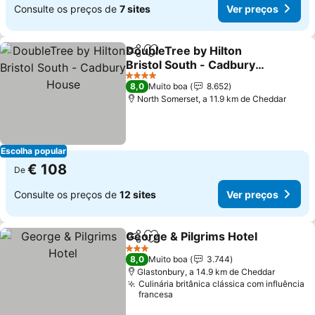
Consulte os preços de
7 sites
Ver preços
DoubleTree by Hilton
Partilhar
Adicionar aos favoritos
Bristol South - Cadbury
House
4 Estrelas
8,0
Muito boa
8.652
North Somerset, a 11.9 km de Cheddar
Escolha popular
€ 108
De
Consulte os preços de
12 sites
Ver preços
George & Pilgrims Hotel
Partilhar
Adicionar aos favoritos
3 Estrelas
8,0
Muito boa
3.744
Glastonbury, a 14.9 km de Cheddar
Culinária britânica clássica com influência
francesa