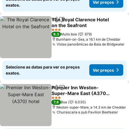
Ver preços
exatos.
The Royal Clarence Hotel
Partilhar
Adicionar aos favoritos
on the Seafront
3 Estrelas
8,3
Muito boa
979
Burnham-on-Sea, a 16.1 km de Cheddar
Vistas panorâmicas da Baía de Bridgwater
Selecione as datas para ver os preços
Ver preços
exatos.
Premier Inn Weston-
Partilhar
Adicionar aos favoritos
Super-Mare East (A370)
hotel
3 Estrelas
7,8
Boa
6.030
Weston-super-Mare, a 14.3 km de Cheddar
Churrascaria e pub Pavilion Beefeater