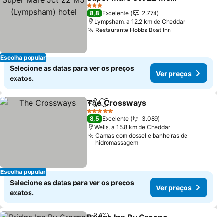
(Lympsham) hotel
3 Estrelas
8,8
Excelente
2.774
Lympsham, a 12.2 km de Cheddar
Restaurante Hobbs Boat Inn
Escolha popular
Selecione as datas para ver os preços
Ver preços
exatos.
The Crossways
Partilhar
Adicionar aos favoritos
5 Estrelas
8,5
Excelente
3.089
Wells, a 15.8 km de Cheddar
Camas com dossel e banheiras de
hidromassagem
Escolha popular
Selecione as datas para ver os preços
Ver preços
exatos.