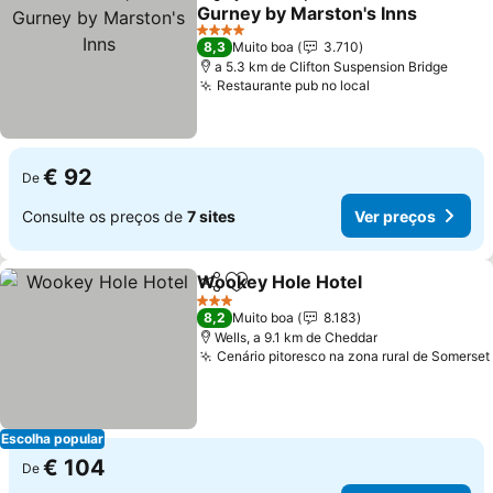
Partilhar
Adicionar aos favoritos
Gurney by Marston's Inns
4 Estrelas
8,3
Muito boa
3.710
a 5.3 km de Clifton Suspension Bridge
Restaurante pub no local
€ 92
De
Consulte os preços de
7 sites
Ver preços
Wookey Hole Hotel
Partilhar
Adicionar aos favoritos
3 Estrelas
8,2
Muito boa
8.183
Wells, a 9.1 km de Cheddar
Cenário pitoresco na zona rural de Somerset
Escolha popular
€ 104
De