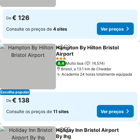
€ 126
De
Consulte os preços de
4 sites
Ver preços
Hampton By Hilton Bristol
Partilhar
Adicionar aos favoritos
Airport
3 Estrelas
8,4
Muito boa
16.574
Bristol, a 13.1 km de Cheddar
Academia 24 horas totalmente equipada
Escolha popular
€ 138
De
Consulte os preços de
11 sites
Ver preços
Holiday Inn Bristol Airport
Partilhar
Adicionar aos favoritos
By Ihg