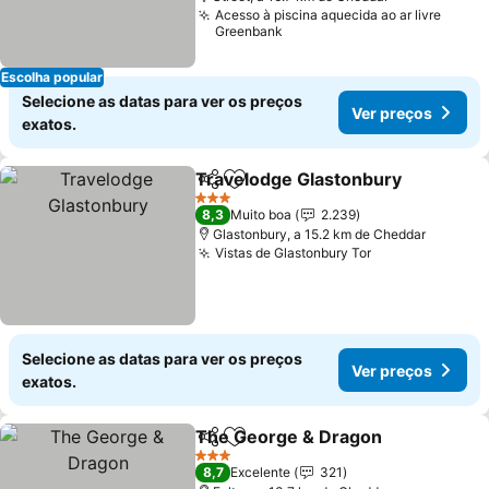
Acesso à piscina aquecida ao ar livre
Greenbank
Escolha popular
Selecione as datas para ver os preços
Ver preços
exatos.
Travelodge Glastonbury
Partilhar
Adicionar aos favoritos
3 Estrelas
8,3
Muito boa
2.239
Glastonbury, a 15.2 km de Cheddar
Vistas de Glastonbury Tor
Selecione as datas para ver os preços
Ver preços
exatos.
The George & Dragon
Partilhar
Adicionar aos favoritos
3 Estrelas
8,7
Excelente
321