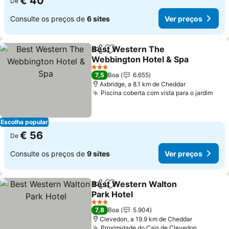
€ 40
De
Consulte os preços de
6 sites
Ver preços
Best Western The
Partilhar
Adicionar aos favoritos
Webbington Hotel & Spa
3 Estrelas
7,5
Boa
6.655
Axbridge, a 8.1 km de Cheddar
Piscina coberta com vista para o jardim
Escolha popular
€ 56
De
Consulte os preços de
9 sites
Ver preços
Best Western Walton
Partilhar
Adicionar aos favoritos
Park Hotel
3 Estrelas
7,8
Boa
5.904
Clevedon, a 19.9 km de Cheddar
Proximidade do Cais de Clevedon