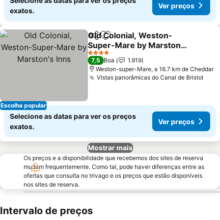
Selecione as datas para ver os preços
Ver preços
exatos.
Old Colonial, Weston-
Partilhar
Adicionar aos favoritos
Super-Mare by Marston's
Inns
4 Estrelas
7,5
Boa
1.919
Weston-super-Mare, a 16.7 km de Cheddar
Vistas panorâmicas do Canal de Bristol
Escolha popular
Selecione as datas para ver os preços
Ver preços
exatos.
Mostrar mais
Os preços e a disponibilidade que recebemos dos sites de reserva
mudam frequentemente. Como tal, pode haver diferenças entre as
ofertas que consulta no trivago e os preços que estão disponíveis
nos sites de reserva.
Intervalo de preços