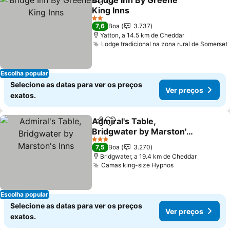
Bridge Inn By Greene
Partilhar
Adicionar aos favoritos
King Inns
2 Estrelas
7,6
Boa
3.737
Yatton, a 14.5 km de Cheddar
Lodge tradicional na zona rural de Somerset
Escolha popular
Selecione as datas para ver os preços
Ver preços
exatos.
Admiral's Table,
Partilhar
Adicionar aos favoritos
Bridgwater by Marston's
Inns
3 Estrelas
7,5
Boa
3.270
Bridgwater, a 19.4 km de Cheddar
Camas king-size Hypnos
Escolha popular
Selecione as datas para ver os preços
Ver preços
exatos.