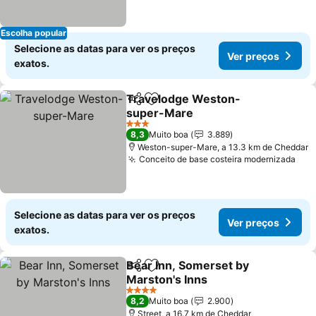
Escolha popular
Selecione as datas para ver os preços
Ver preços
exatos.
Travelodge Weston-
Partilhar
Adicionar aos favoritos
super-Mare
3 Estrelas
8,3
Muito boa
3.889
Weston-super-Mare, a 13.3 km de Cheddar
Conceito de base costeira modernizada
Selecione as datas para ver os preços
Ver preços
exatos.
Bear Inn, Somerset by
Partilhar
Adicionar aos favoritos
Marston's Inns
4 Estrelas
8,2
Muito boa
2.900
Street, a 16.7 km de Cheddar