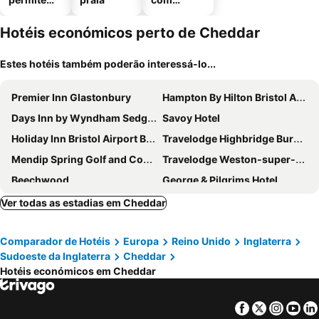
animais
estaciona
mento
Hotéis económicos perto de Cheddar
Estes hotéis também poderão interessá-lo...
Premier Inn Glastonbury
Hampton By Hilton Bristol Airport
Days Inn by Wyndham Sedgemoor M5
Savoy Hotel
Holiday Inn Bristol Airport By Ihg
Travelodge Highbridge Burnham-on-Sea
Mendip Spring Golf and Country Club
Travelodge Weston-super-Mare
Beechwood
George & Pilgrims Hotel
Travelodge Glastonbury
Premier Inn Weston-Super-Mare (Seafront) hotel
Ver todas as estadias em Cheddar
Best Western The Webbington Hotel & Spa
DoubleTree by Hilton Bristol South - Cadbury House
Comparador de Hotéis
Europa
Reino Unido
Inglaterra
Premier Inn Weston-Super-Mare East (A370) hotel
The Crown Hotel
Sudoeste da Inglaterra
Cheddar
Camelot Retreat
The Royal Hotel
Hotéis económicos em Cheddar
Lauriston Hotel
Smiths Hotel
Bear Inn, Somerset by Marston's Inns
Sand Bay Holiday Village
Facebook
Twitter
Insta
Yo