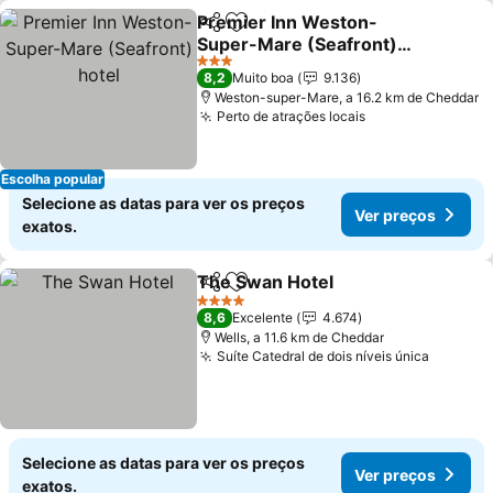
Premier Inn Weston-
Partilhar
Adicionar aos favoritos
Super-Mare (Seafront)
hotel
3 Estrelas
8,2
Muito boa
9.136
Weston-super-Mare, a 16.2 km de Cheddar
Perto de atrações locais
Escolha popular
Selecione as datas para ver os preços
Ver preços
exatos.
The Swan Hotel
Partilhar
Adicionar aos favoritos
4 Estrelas
8,6
Excelente
4.674
Wells, a 11.6 km de Cheddar
Suíte Catedral de dois níveis única
Selecione as datas para ver os preços
Ver preços
exatos.