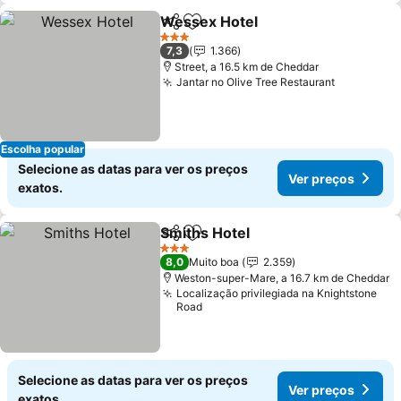
Wessex Hotel
Partilhar
Adicionar aos favoritos
3 Estrelas
7,3
1.366
Street, a 16.5 km de Cheddar
Jantar no Olive Tree Restaurant
Escolha popular
Selecione as datas para ver os preços
Ver preços
exatos.
Smiths Hotel
Partilhar
Adicionar aos favoritos
3 Estrelas
8,0
Muito boa
2.359
Weston-super-Mare, a 16.7 km de Cheddar
Localização privilegiada na Knightstone
Road
Selecione as datas para ver os preços
Ver preços
exatos.