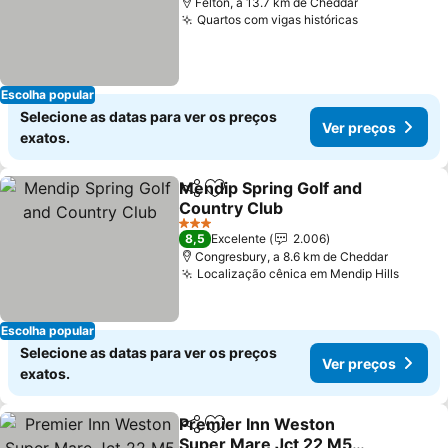
Felton, a 13.7 km de Cheddar
Quartos com vigas históricas
Escolha popular
Selecione as datas para ver os preços
Ver preços
exatos.
Mendip Spring Golf and
Partilhar
Adicionar aos favoritos
Country Club
3 Estrelas
8,5
Excelente
2.006
Congresbury, a 8.6 km de Cheddar
Localização cênica em Mendip Hills
Escolha popular
Selecione as datas para ver os preços
Ver preços
exatos.
Premier Inn Weston
Partilhar
Adicionar aos favoritos
Super Mare Jct 22 M5