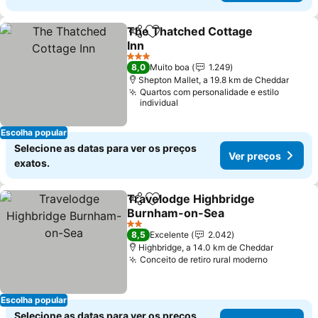
The Thatched Cottage
Partilhar
Adicionar aos favoritos
Inn
3 Estrelas
8,0
Muito boa
1.249
Shepton Mallet, a 19.8 km de Cheddar
Quartos com personalidade e estilo
individual
Escolha popular
Selecione as datas para ver os preços
Ver preços
exatos.
Travelodge Highbridge
Partilhar
Adicionar aos favoritos
Burnham-on-Sea
2 Estrelas
8,5
Excelente
2.042
Highbridge, a 14.0 km de Cheddar
Conceito de retiro rural moderno
Escolha popular
Selecione as datas para ver os preços