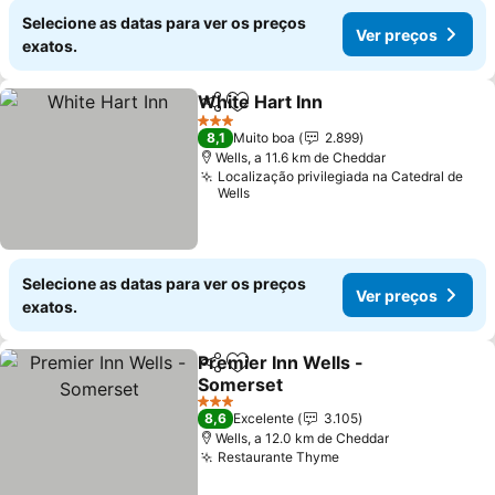
Selecione as datas para ver os preços
Ver preços
exatos.
White Hart Inn
Partilhar
Adicionar aos favoritos
3 Estrelas
8,1
Muito boa
2.899
Wells, a 11.6 km de Cheddar
Localização privilegiada na Catedral de
Wells
Selecione as datas para ver os preços
Ver preços
exatos.
Premier Inn Wells -
Partilhar
Adicionar aos favoritos
Somerset
3 Estrelas
8,6
Excelente
3.105
Wells, a 12.0 km de Cheddar
Restaurante Thyme