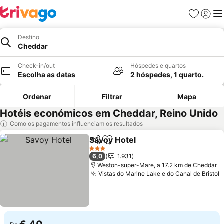
Favoritos
Iniciar
Me
Destino
Cheddar
Check-in/out
Hóspedes e quartos
Escolha as datas
2 hóspedes, 1 quarto.
Ordenar
Filtrar
Mapa
Hotéis económicos em Cheddar, Reino Unido
Como os pagamentos influenciam os resultados
Savoy Hotel
Partilhar
Adicionar aos favoritos
3 Estrelas
6,0
1.931
Weston-super-Mare, a 17.2 km de Cheddar
Vistas do Marine Lake e do Canal de Bristol