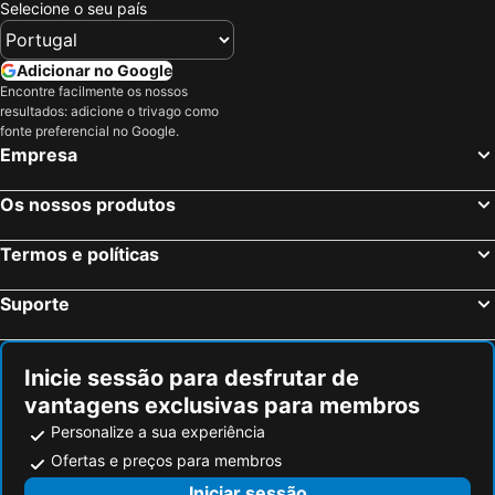
Selecione o seu país
The Temple Inn
Wookey Hole Hotel
The Swan Hotel
Coxley Vineyard
Adicionar no Google
A. B&B Glastonbury
Bridge Inn By Greene King Inns
Encontre facilmente os nossos
Fox & Goose, Barrow Gurney by Marston's Inns
Algarve
resultados: adicione o trivago como
fonte preferencial no Google.
The Crossways
The Royal Clarence Hotel on the Seafront
Empresa
The George at Backwell
Pontins Brean Sands Holiday Park
The York Hotel
Royal Grosvenor Hotel
Os nossos produtos
Cabot Court Hotel
Wessex Hotel
Termos e políticas
Old Colonial, Weston-Super-Mare by Marston's Inns
The Carpenters Arms
Belfield House
Admiral's Table, Bridgwater by Marston's Inns
Suporte
The Thatched Cottage Inn
Best Western Walton Park Hotel
Inicie sessão para desfrutar de
vantagens exclusivas para membros
Personalize a sua experiência
Ofertas e preços para membros
Iniciar sessão