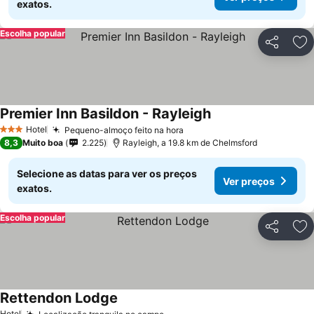
exatos.
Escolha popular
Partilhar
Ad
Premier Inn Basildon - Rayleigh
Hotel
Pequeno-almoço feito na hora
3 Estrelas
8,3
Muito boa
2.225
Rayleigh, a 19.8 km de Chelmsford
Selecione as datas para ver os preços
Ver preços
exatos.
Escolha popular
Partilhar
Ad
Rettendon Lodge
Hotel