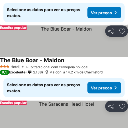
Selecione as datas para ver os preços
Ver preços
exatos.
Escolha popular
Partilhar
Ad
The Blue Boar - Maldon
Hotel
Pub tradicional com cervejaria no local
3 Estrelas
8,5
Excelente
2.138
Maldon, a 14.2 km de Chelmsford
Selecione as datas para ver os preços
Ver preços
exatos.
Escolha popular
Partilhar
Ad