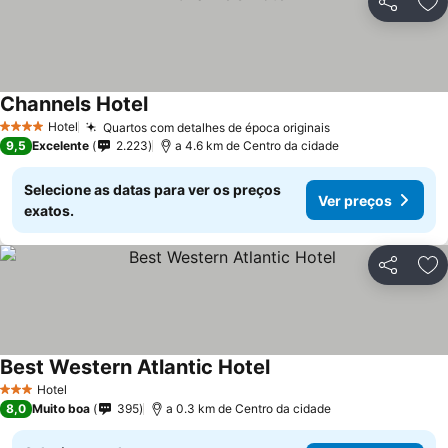
Partilhar
Ad
Channels Hotel
Hotel
Quartos com detalhes de época originais
4 Estrelas
9,5
Excelente
2.223
a 4.6 km de Centro da cidade
Selecione as datas para ver os preços
Ver preços
exatos.
Partilhar
Ad
Best Western Atlantic Hotel
Hotel
3 Estrelas
8,0
Muito boa
395
a 0.3 km de Centro da cidade