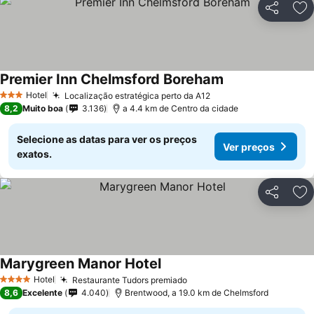
Partilhar
Ad
Premier Inn Chelmsford Boreham
Hotel
Localização estratégica perto da A12
3 Estrelas
8,2
Muito boa
3.136
a 4.4 km de Centro da cidade
Selecione as datas para ver os preços
Ver preços
exatos.
Partilhar
Ad
Marygreen Manor Hotel
Hotel
Restaurante Tudors premiado
4 Estrelas
8,6
Excelente
4.040
Brentwood, a 19.0 km de Chelmsford