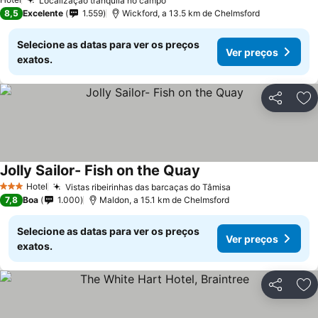
Localização tranquila no campo
8,5
Excelente
1.559
Wickford, a 13.5 km de Chelmsford
Selecione as datas para ver os preços
Ver preços
exatos.
Partilhar
Ad
Jolly Sailor- Fish on the Quay
Hotel
Vistas ribeirinhas das barcaças do Tâmisa
3 Estrelas
7,8
Boa
1.000
Maldon, a 15.1 km de Chelmsford
Selecione as datas para ver os preços
Ver preços
exatos.
Partilhar
Ad