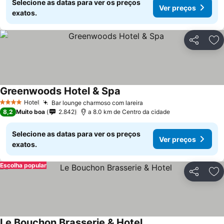
Selecione as datas para ver os preços
Ver preços
exatos.
Partilhar
Ad
Greenwoods Hotel & Spa
Hotel
Bar lounge charmoso com lareira
4 Estrelas
8,2
Muito boa
2.842
a 8.0 km de Centro da cidade
Selecione as datas para ver os preços
Ver preços
exatos.
Escolha popular
Partilhar
Ad
Le Bouchon Brasserie & Hotel