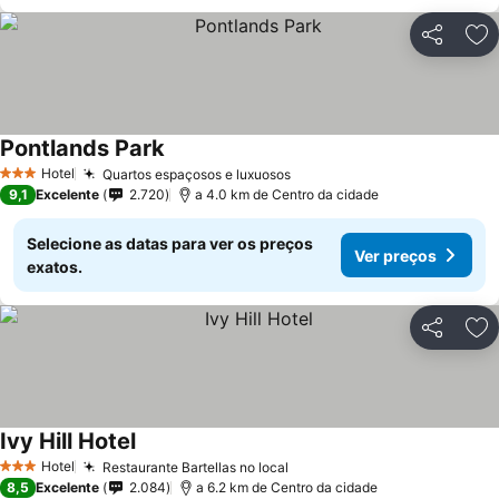
Partilhar
Ad
Pontlands Park
Hotel
Quartos espaçosos e luxuosos
3 Estrelas
9,1
Excelente
2.720
a 4.0 km de Centro da cidade
Selecione as datas para ver os preços
Ver preços
exatos.
Partilhar
Ad
Ivy Hill Hotel
Hotel
Restaurante Bartellas no local
3 Estrelas
8,5
Excelente
2.084
a 6.2 km de Centro da cidade