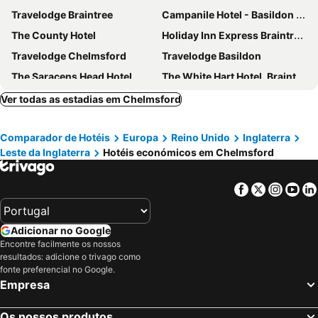
Travelodge Braintree
Campanile Hotel - Basildon - East of London
The County Hotel
Holiday Inn Express Braintree By Ihg
Travelodge Chelmsford
Travelodge Basildon
The Saracens Head Hotel
The White Hart Hotel, Braintree
Premier Inn Chelmsford City Centre
Down Hall Hotel
Ver todas as estadias em Chelmsford
Premier Inn Basildon - Festival Park
Holiday Inn Basildon By Ihg
Comparador de Hotéis
Europa
Reino Unido
Inglaterra
Marygreen Manor Hotel
Premier Inn Basildon - Rayleigh
Leste da Inglaterra
Hotéis económicos em Chelmsford
The Riverside Inn
Greenwoods Hotel & Spa
Travelodge Basildon Wickford
The Oakland Hotel
Facebook
Twitter
Insta
Yo
Travelodge Maldon
The New Chichester Hotel
Premier Inn Brentwood
Phoenix Epping
Adicionar no Google
Encontre facilmente os nossos
resultados: adicione o trivago como
fonte preferencial no Google.
Empresa
Os nossos produtos