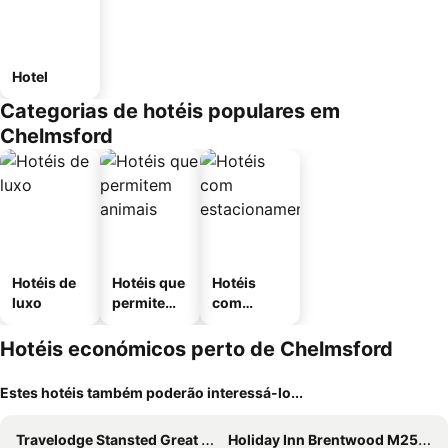
Hotel
Categorias de hotéis populares em
Chelmsford
Hotéis de
Hotéis que
Hotéis
luxo
permitem
com
animais
estaciona
mento
Hotéis económicos perto de Chelmsford
Estes hotéis também poderão interessá-lo...
Travelodge Stansted Great Dunmow
Holiday Inn Brentwood M25, Jct.28 By Ihg