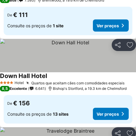
7,9
Boa
7.593
Brentwood, a 19.6 km de Chelmsford
€ 111
De
Consulte os preços de
1 site
Ver preços
Partilhar
Ad
Down Hall Hotel
Hotel
Quartos que aceitam cães com comodidades especiais
4 Estrelas
8,5
Excelente
6.641
Bishop's Stortford, a 19.3 km de Chelmsford
€ 156
De
Consulte os preços de
13 sites
Ver preços