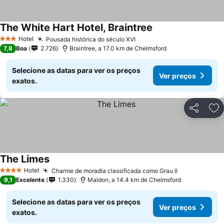
The White Hart Hotel, Braintree
Hotel
Pousada histórica do século XVI
3 Estrelas
7,8
Boa
2.726
Braintree, a 17.0 km de Chelmsford
Selecione as datas para ver os preços
Ver preços
exatos.
Partilhar
Ad
The Limes
Hotel
Charme de moradia classificada como Grau II
4 Estrelas
9,1
Excelente
1.330
Maldon, a 14.4 km de Chelmsford
Selecione as datas para ver os preços
Ver preços
exatos.