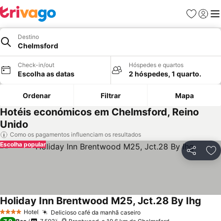
Favoritos
Iniciar
Me
Destino
Chelmsford
Check-in/out
Hóspedes e quartos
Escolha as datas
2 hóspedes, 1 quarto.
Ordenar
Filtrar
Mapa
Hotéis económicos em Chelmsford, Reino
Unido
Como os pagamentos influenciam os resultados
Escolha popular
Partilhar
Ad
Holiday Inn Brentwood M25, Jct.28 By Ihg
Hotel
Delicioso café da manhã caseiro
4 Estrelas