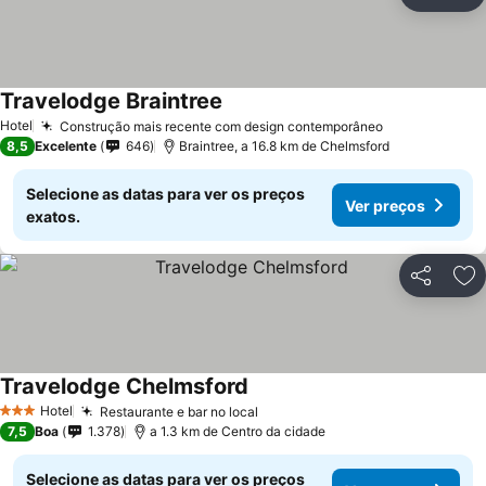
Partilhar
Ad
Travelodge Braintree
Hotel
Construção mais recente com design contemporâneo
8,5
Excelente
646
Braintree, a 16.8 km de Chelmsford
Selecione as datas para ver os preços
Ver preços
exatos.
Partilhar
Ad
Travelodge Chelmsford
Hotel
Restaurante e bar no local
3 Estrelas
7,5
Boa
1.378
a 1.3 km de Centro da cidade
Selecione as datas para ver os preços