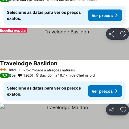
Selecione as datas para ver os preços
Ver preços
exatos.
Escolha popular
Partilhar
Ad
Travelodge Basildon
Hotel
Proximidade a atrações naturais
2 Estrelas
7,7
Boa
1.920
Basildon, a 16.7 km de Chelmsford
Selecione as datas para ver os preços
Ver preços
exatos.
Partilhar
Ad