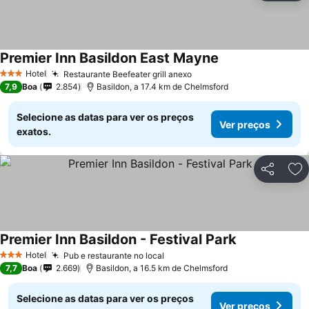
Premier Inn Basildon East Mayne
Hotel
Restaurante Beefeater grill anexo
3 Estrelas
7,9
Boa
2.854
Basildon, a 17.4 km de Chelmsford
Selecione as datas para ver os preços
Ver preços
exatos.
Partilhar
Ad
Premier Inn Basildon - Festival Park
Hotel
Pub e restaurante no local
3 Estrelas
7,7
Boa
2.669
Basildon, a 16.5 km de Chelmsford
Selecione as datas para ver os preços
Ver preços