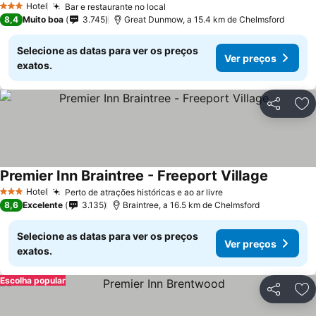
Hotel
Bar e restaurante no local
3 Estrelas
8,4
Muito boa
3.745
Great Dunmow, a 15.4 km de Chelmsford
Selecione as datas para ver os preços
Ver preços
exatos.
Partilhar
Ad
Premier Inn Braintree - Freeport Village
Hotel
Perto de atrações históricas e ao ar livre
3 Estrelas
8,6
Excelente
3.135
Braintree, a 16.5 km de Chelmsford
Selecione as datas para ver os preços
Ver preços
exatos.
Escolha popular
Partilhar
Ad