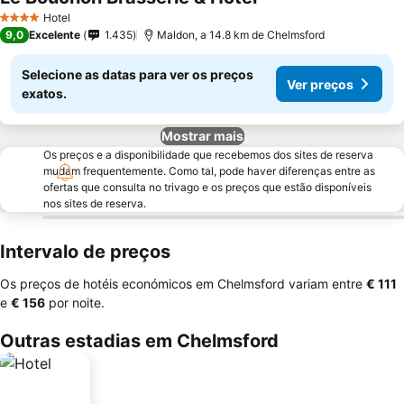
Hotel
4 Estrelas
9,0
Excelente
1.435
Maldon, a 14.8 km de Chelmsford
Selecione as datas para ver os preços
Ver preços
exatos.
Mostrar mais
Os preços e a disponibilidade que recebemos dos sites de reserva
mudam frequentemente. Como tal, pode haver diferenças entre as
ofertas que consulta no trivago e os preços que estão disponíveis
nos sites de reserva.
Intervalo de preços
Os preços de hotéis económicos em Chelmsford variam entre
‎€ 111
e
‎€ 156
por noite.
Outras estadias em Chelmsford