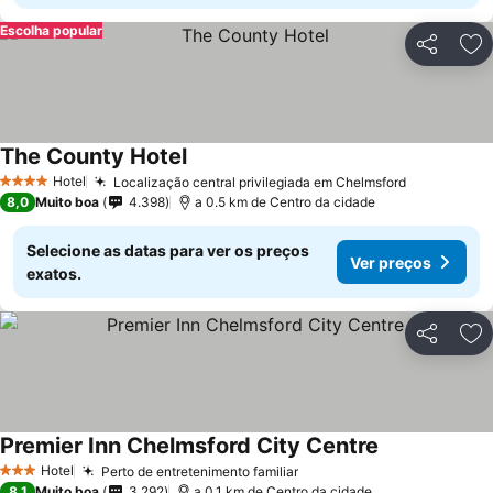
Escolha popular
Partilhar
Ad
The County Hotel
Hotel
Localização central privilegiada em Chelmsford
4 Estrelas
8,0
Muito boa
4.398
a 0.5 km de Centro da cidade
Selecione as datas para ver os preços
Ver preços
exatos.
Partilhar
Ad
Premier Inn Chelmsford City Centre
Hotel
Perto de entretenimento familiar
3 Estrelas
8,1
Muito boa
3.292
a 0.1 km de Centro da cidade