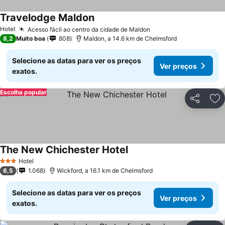
Travelodge Maldon
Hotel
Acesso fácil ao centro da cidade de Maldon
8,2
Muito boa
808
Maldon, a 14.6 km de Chelmsford
Selecione as datas para ver os preços
Ver preços
exatos.
Escolha popular
Partilhar
Ad
The New Chichester Hotel
Hotel
3 Estrelas
6,5
1.068
Wickford, a 16.1 km de Chelmsford
Selecione as datas para ver os preços
Ver preços
exatos.