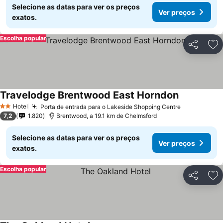
Selecione as datas para ver os preços
Ver preços
exatos.
Escolha popular
Partilhar
Ad
Travelodge Brentwood East Horndon
Hotel
Porta de entrada para o Lakeside Shopping Centre
2 Estrelas
7,2
1.820
Brentwood, a 19.1 km de Chelmsford
Selecione as datas para ver os preços
Ver preços
exatos.
Escolha popular
Partilhar
Ad