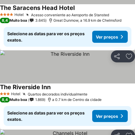
The Saracens Head Hotel
Hotel
Acesso conveniente ao Aeroporto de Stansted
4 Estrelas
8,4
Muito boa
3.645
Great Dunmow, a 16.9 km de Chelmsford
Selecione as datas para ver os preços
Ver preços
exatos.
Partilhar
Ad
The Riverside Inn
Hotel
Quartos decorados individualmente
3 Estrelas
8,4
Muito boa
1.869
a 0.7 km de Centro da cidade
Selecione as datas para ver os preços
Ver preços
exatos.