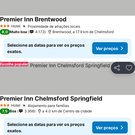
Premier Inn Brentwood
Hotel
Proximidade de atrações locais
3 Estrelas
8,0
Muito boa
4.172
Brentwood, a 17.9 km de Chelmsford
Selecione as datas para ver os preços
Ver preços
exatos.
Escolha popular
Partilhar
Ad
Premier Inn Chelmsford Springfield
Hotel
Alojamento para famílias
3 Estrelas
7,5
Boa
3.956
a 4.0 km de Centro da cidade
Selecione as datas para ver os preços
Ver preços
exatos.