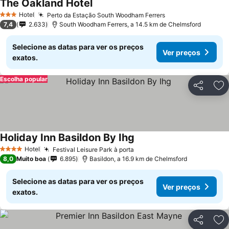
The Oakland Hotel
Hotel
Perto da Estação South Woodham Ferrers
3 Estrelas
7,4
2.633
South Woodham Ferrers, a 14.5 km de Chelmsford
Selecione as datas para ver os preços
Ver preços
exatos.
Escolha popular
Partilhar
Ad
Holiday Inn Basildon By Ihg
Hotel
Festival Leisure Park à porta
4 Estrelas
8,0
Muito boa
6.895
Basildon, a 16.9 km de Chelmsford
Selecione as datas para ver os preços
Ver preços
exatos.
Partilhar
Ad