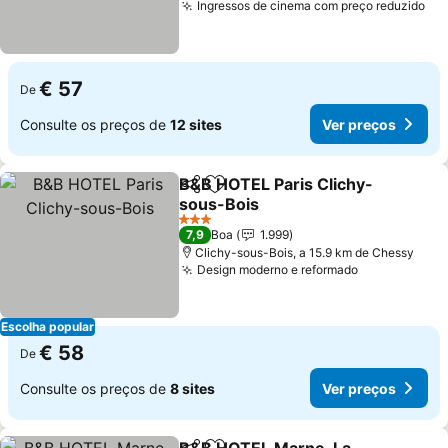
Ingressos de cinema com preço reduzido
Ve
€ 57
De
Consulte os preços de
12 sites
Ver preços
B&B HOTEL Paris Clichy-
Partilhar
Adicionar aos favoritos
sous-Bois
Ver preços
3 Estrelas
7,9
Boa
1.999
Clichy-sous-Bois, a 15.9 km de Chessy
Design moderno e reformado
Ver preços
Escolha popular
€ 58
De
Consulte os preços de
8 sites
Ver preços