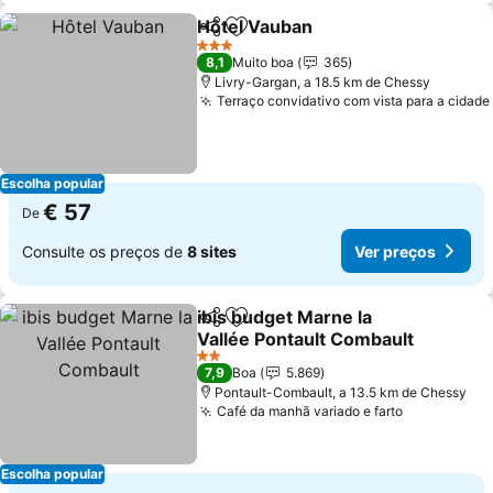
Hôtel Vauban
Partilhar
Adicionar aos favoritos
Ver preços
3 Estrelas
8,1
Muito boa
365
Livry-Gargan, a 18.5 km de Chessy
Terraço convidativo com vista para a cidade
Escolha popular
€ 57
De
Consulte os preços de
8 sites
Ver preços
ibis budget Marne la
Partilhar
Adicionar aos favoritos
Vallée Pontault Combault
Ver preços
2 Estrelas
7,9
Boa
5.869
Pontault-Combault, a 13.5 km de Chessy
Café da manhã variado e farto
Ver preços
Escolha popular