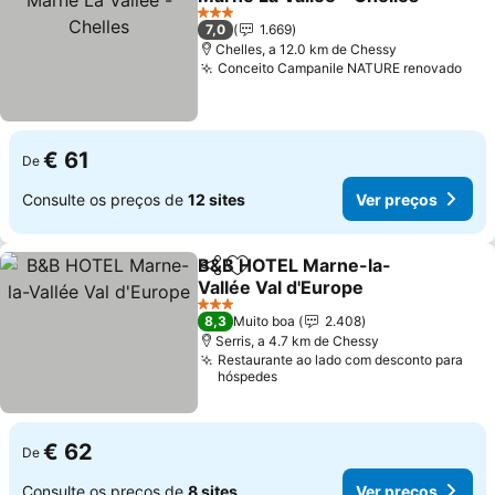
Ver preços
3 Estrelas
7,0
1.669
Chelles, a 12.0 km de Chessy
Conceito Campanile NATURE renovado
Ver
€ 61
De
Consulte os preços de
12 sites
Ver preços
B&B HOTEL Marne-la-
Partilhar
Adicionar aos favoritos
Vallée Val d'Europe
Ver preços
3 Estrelas
8,3
Muito boa
2.408
Serris, a 4.7 km de Chessy
Restaurante ao lado com desconto para
hóspedes
€ 62
De
Consulte os preços de
8 sites
Ver preços