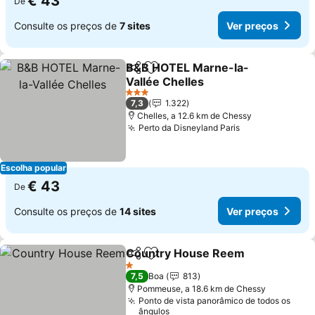
€ 43
De
Consulte os preços de
7 sites
Ver preços
B&B HOTEL Marne-la-
Partilhar
Adicionar aos favoritos
Vallée Chelles
Ver preços
3 Estrelas
7,3
1.322
Chelles, a 12.6 km de Chessy
Perto da Disneyland Paris
Ver preços
Escolha popular
€ 43
De
Consulte os preços de
14 sites
Ver preços
Country House Reem
Partilhar
Adicionar aos favoritos
Ver 
1 Estrelas
7,5
Boa
813
Pommeuse, a 18.6 km de Chessy
Ponto de vista panorâmico de todos os
ângulos