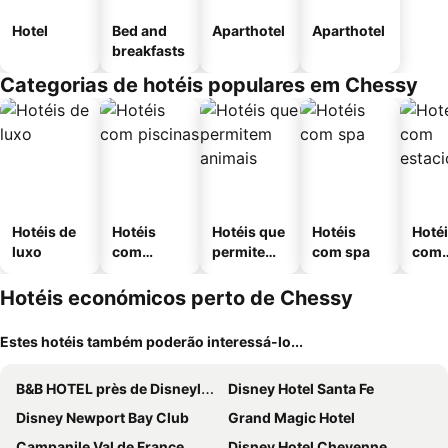
Hotel
Bed and
Aparthotel
Aparthotel
breakfasts
Categorias de hotéis populares em Chessy
Hotéis de
Hotéis
Hotéis que
Hotéis
Hoté
luxo
com
permitem
com spa
com
piscinas
animais
esta
ment
Hotéis económicos perto de Chessy
Estes hotéis também poderão interessá-lo...
B&B HOTEL près de Disneyland® Paris
Disney Hotel Santa Fe
Disney Newport Bay Club
Grand Magic Hotel
Campanile Val de France
Disney Hotel Cheyenne