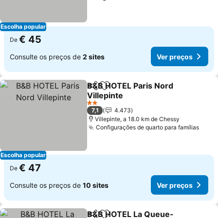
Escolha popular
€ 45
De
Consulte os preços de
2 sites
Ver preços
B&B HOTEL Paris Nord
Partilhar
Adicionar aos favoritos
Villepinte
Ver preços
2 Estrelas
7,1
4.473
Villepinte, a 18.0 km de Chessy
Configurações de quarto para famílias
Ver 
Escolha popular
€ 47
De
Consulte os preços de
10 sites
Ver preços
B&B HOTEL La Queue-