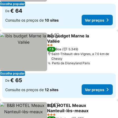
Escolha popular
€ 64
De
Consulte os preços de
10 sites
Ver preços
ibis budget Marne la
Partilhar
Adicionar aos favoritos
Vallée
Ver preços
2 Estrelas
7,5
Boa
5.349
Saint-Thibault-des-Vignes, a 7.0 km de
Chessy
Perto da Disneyland Paris
Ver preços
Escolha popular
€ 65
De
Consulte os preços de
12 sites
Ver preços
B&B HOTEL Meaux
Partilhar
Adicionar aos favoritos
Nanteuil-lès-meaux
Ver preços
3 Estrelas