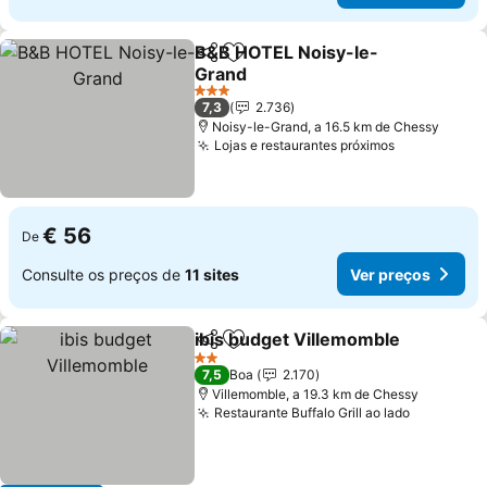
B&B HOTEL Noisy-le-
Partilhar
Adicionar aos favoritos
Grand
Ver preços
3 Estrelas
7,3
2.736
Noisy-le-Grand, a 16.5 km de Chessy
Lojas e restaurantes próximos
Ver preços
€ 56
De
Consulte os preços de
11 sites
Ver preços
ibis budget Villemomble
Partilhar
Adicionar aos favoritos
Ve
2 Estrelas
7,5
Boa
2.170
Villemomble, a 19.3 km de Chessy
Restaurante Buffalo Grill ao lado
Ver preç