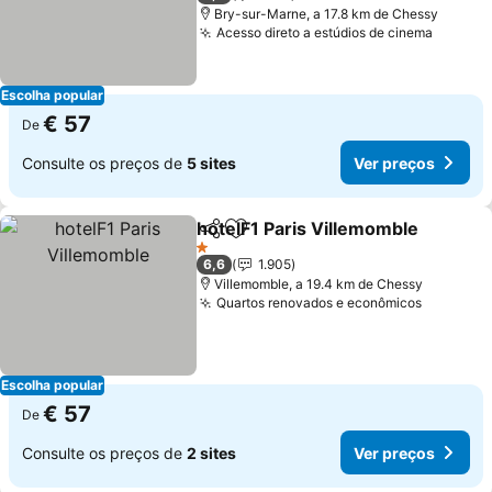
Bry-sur-Marne, a 17.8 km de Chessy
Acesso direto a estúdios de cinema
Ver pr
Escolha popular
€ 57
De
Consulte os preços de
5 sites
Ver preços
hotelF1 Paris Villemomble
Partilhar
Adicionar aos favoritos
1 Estrelas
6,6
1.905
Villemomble, a 19.4 km de Chessy
Quartos renovados e econômicos
Ver pre
Escolha popular
€ 57
De
Consulte os preços de
2 sites
Ver preços