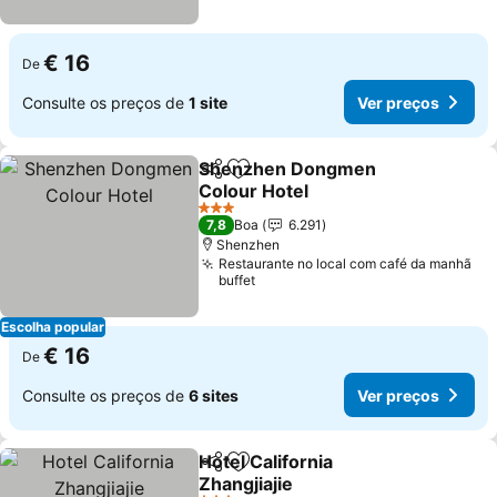
€ 16
De
Consulte os preços de
1 site
Ver preços
Shenzhen Dongmen
Partilhar
Adicionar aos favoritos
Colour Hotel
3 Estrelas
7,8
Boa
6.291
Shenzhen
Restaurante no local com café da manhã
buffet
Escolha popular
€ 16
De
Consulte os preços de
6 sites
Ver preços
Hotel California
Partilhar
Adicionar aos favoritos
Zhangjiajie