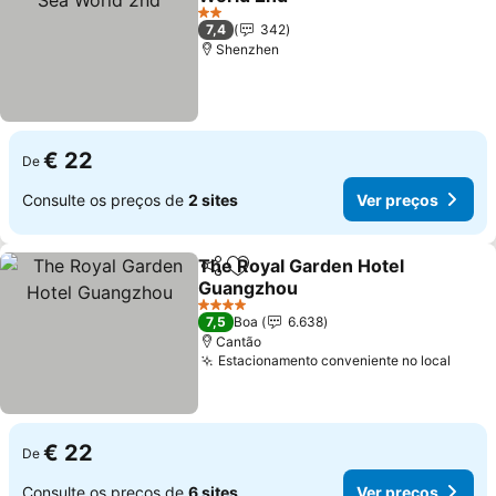
2 Estrelas
7,4
342
Shenzhen
€ 22
De
Consulte os preços de
2 sites
Ver preços
The Royal Garden Hotel
Partilhar
Adicionar aos favoritos
Guangzhou
4 Estrelas
7,5
Boa
6.638
Cantão
Estacionamento conveniente no local
€ 22
De
Consulte os preços de
6 sites
Ver preços