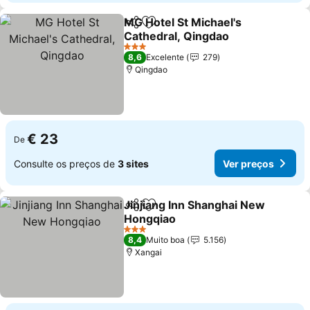
MG Hotel St Michael's
Partilhar
Adicionar aos favoritos
Cathedral, Qingdao
3 Estrelas
8,6
Excelente
279
Qingdao
€ 23
De
Consulte os preços de
3 sites
Ver preços
Jinjiang Inn Shanghai New
Partilhar
Adicionar aos favoritos
Hongqiao
3 Estrelas
8,4
Muito boa
5.156
Xangai