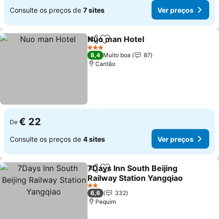
Consulte os preços de
7 sites
Ver preços
Nuo man Hotel
Partilhar
Adicionar aos favoritos
3 Estrelas
8,4
Muito boa
87
Cantão
€ 22
De
Consulte os preços de
4 sites
Ver preços
7Days Inn South Beijing
Partilhar
Adicionar aos favoritos
Railway Station Yangqiao
2 Estrelas
6,6
332
Pequim