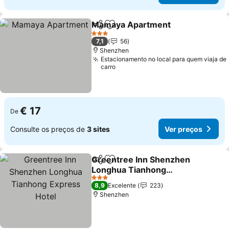
Mamaya Apartment
Partilhar
Adicionar aos favoritos
3 Estrelas
7,1
56
Shenzhen
Estacionamento no local para quem viaja de
carro
€ 17
De
Consulte os preços de
3 sites
Ver preços
Greentree Inn Shenzhen
Partilhar
Adicionar aos favoritos
Longhua Tianhong
Express Hotel
3 Estrelas
8,9
Excelente
223
Shenzhen