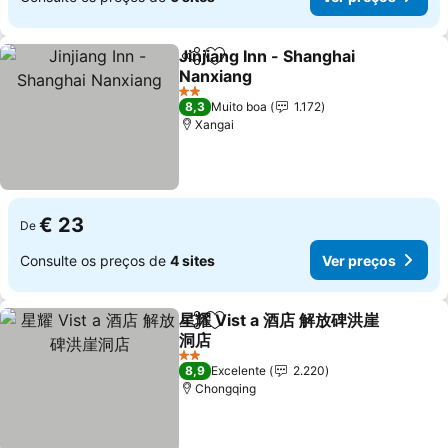
Jinjiang Inn - Shanghai
Partilhar
Adicionar aos favoritos
Nanxiang
2 Estrelas
8,3
Muito boa
1.172
Xangai
€ 23
De
Consulte os preços de
4 sites
Ver preços
星耀 Vist a 酒店 解放碑洪崖
Partilhar
Adicionar aos favoritos
洞店
2 Estrelas
8,9
Excelente
2.220
Chongqing