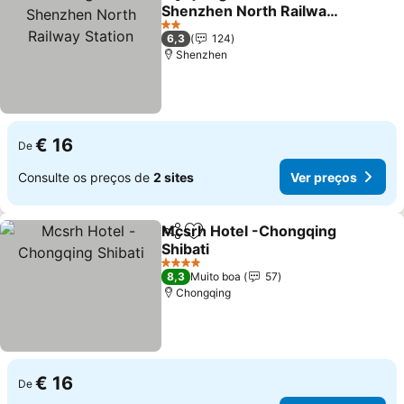
Partilhar
Adicionar aos favoritos
Shenzhen North Railway
Station
2 Estrelas
6,3
124
Shenzhen
€ 16
De
Consulte os preços de
2 sites
Ver preços
Mcsrh Hotel -Chongqing
Partilhar
Adicionar aos favoritos
Shibati
4 Estrelas
8,3
Muito boa
57
Chongqing
€ 16
De