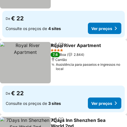
€ 22
De
Consulte os preços de
4 sites
Ver preços
Royal River Apartment
Partilhar
Adicionar aos favoritos
4 Estrelas
7,6
Boa
2.844
Cantão
Assistência para passeios e ingressos no
local
€ 22
De
Consulte os preços de
3 sites
Ver preços
7Days Inn Shenzhen Sea
Partilhar
Adicionar aos favoritos
World 2nd