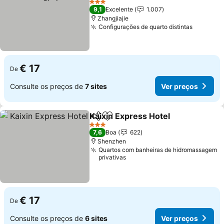
3 Estrelas
9,1
Excelente
1.007
Zhangjiajie
Configurações de quarto distintas
€ 17
De
Consulte os preços de
7 sites
Ver preços
Kaixin Express Hotel
Partilhar
Adicionar aos favoritos
3 Estrelas
7,6
Boa
622
Shenzhen
Quartos com banheiras de hidromassagem
privativas
€ 17
De
Consulte os preços de
6 sites
Ver preços