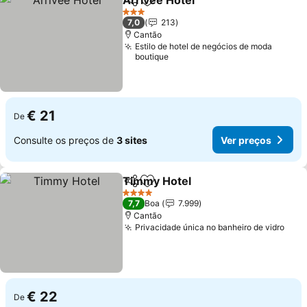
Arrivee Hotel
Partilhar
Adicionar aos favoritos
3 Estrelas
7,0
213
Cantão
Estilo de hotel de negócios de moda
boutique
€ 21
De
Consulte os preços de
3 sites
Ver preços
Timmy Hotel
Partilhar
Adicionar aos favoritos
4 Estrelas
7,7
Boa
7.999
Cantão
Privacidade única no banheiro de vidro
€ 22
De