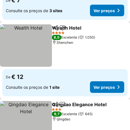
€ 7
De
Consulte os preços de
3 sites
Ver preços
Wealth Hotel
Partilhar
Adicionar aos favoritos
4 Estrelas
8,5
Excelente
1.050
Shenzhen
€ 12
De
Consulte os preços de
1 site
Ver preços
Qingdao Elegance Hotel
Partilhar
Adicionar aos favoritos
3 Estrelas
9,7
Excelente
645
Qingdao