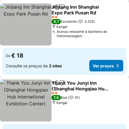
Jinjiang Inn Shanghai
Partilhar
Adicionar aos favoritos
Expo Park Pusan Rd
2 Estrelas
8,7
Excelente
3.525
Xangai
Acesso relaxante à banheira de
hidromassagem
€ 18
De
Consulte os preços de
2 sites
Ver preços
Thank You Junyi Inn
Partilhar
Adicionar aos favoritos
(Shanghai Hongqiao Hub
International Exhibition
2 Estrelas
7,8
Boa
61
Center)
Xangai