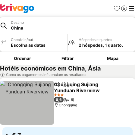
Favoritos
Iniciar
Me
Destino
China
Check-in/out
Hóspedes e quartos
Escolha as datas
2 hóspedes, 1 quarto.
Ordenar
Filtrar
Mapa
Hotéis económicos em China, Ásia
Como os pagamentos influenciam os resultados
Chongqing Sujiang
Partilhar
Adicionar aos favoritos
Yunduan Riverview
3 Estrelas
6,6
6
Chongqing