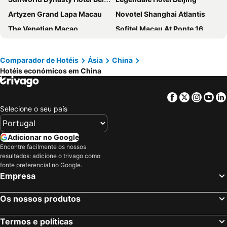
Artyzen Grand Lapa Macau
Novotel Shanghai Atlantis
The Venetian Macao
Sofitel Macau At Ponte 16
Harbourview Hotel Macau
Radisson Blu Hotel Shanghai New World
Beijing Pudi Hotel
Legend Palace Hotel
Comparador de Hotéis
Ásia
China
Hotéis económicos em China
Novotel Beijing Peace
Langham Place Guangzhou
Beijing Guangxi Hotel
Howard Johnson Paragon Hotel Beijing
Facebook
Twitter
Insta
Yo
City Hotel Shanghai
SSAW Boutique Hotel Shanghai Bund
Selecione o seu país
Rio Hotel
Sunworld Hotel Wangfujing
The Parisian Macao
Guo Ji Yi Yuan Hotel
Adicionar no Google
Grand Lisboa Palace Macau
The Ritz-Carlton Shanghai, Pudong
Encontre facilmente os nossos
resultados: adicione o trivago como
Grandview Hotel Macau
Super House International
fonte preferencial no Google.
Empresa
Beijing Xin Qiao
Hyatt Regency Shanghai Global Harbor
Grand Hotel Beijing
Mandarin Oriental, Guangzhou
Os nossos produtos
Holiday Inn Express Macau City Centre By Ihg
Grand Kempinski Shanghai
Studio City Hotel
Shanghai Marriott Marquis City Centre
Termos e políticas