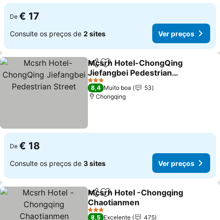
€ 17
De
Consulte os preços de
2 sites
Ver preços
Mcsrh Hotel-ChongQing
Partilhar
Adicionar aos favoritos
Jiefangbei Pedestrian
Street
3 Estrelas
8,4
Muito boa
53
Chongqing
€ 18
De
Consulte os preços de
3 sites
Ver preços
Mcsrh Hotel -Chongqing
Partilhar
Adicionar aos favoritos
Chaotianmen
3 Estrelas
8,5
Excelente
475