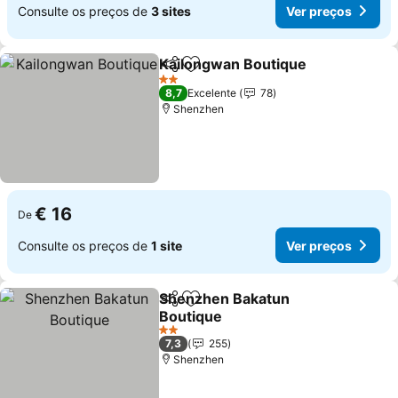
Consulte os preços de
3 sites
Ver preços
Kailongwan Boutique
Partilhar
Adicionar aos favoritos
2 Estrelas
8,7
Excelente
78
Shenzhen
€ 16
De
Consulte os preços de
1 site
Ver preços
Shenzhen Bakatun
Partilhar
Adicionar aos favoritos
Boutique
2 Estrelas
7,3
255
Shenzhen