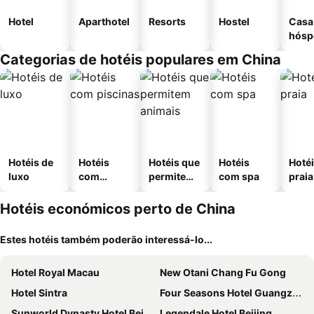
Hotel
Aparthotel
Resorts
Hostel
Casa
hósp
Categorias de hotéis populares em China
Hotéis de
Hotéis
Hotéis que
Hotéis
Hotéi
luxo
com
permitem
com spa
praia
piscinas
animais
Hotéis económicos perto de China
Estes hotéis também poderão interessá-lo...
Hotel Royal Macau
New Otani Chang Fu Gong
Hotel Sintra
Four Seasons Hotel Guangzhou
Sunworld Dynasty Hotel Beijing Wangfujing
Legendale Hotel Beijing