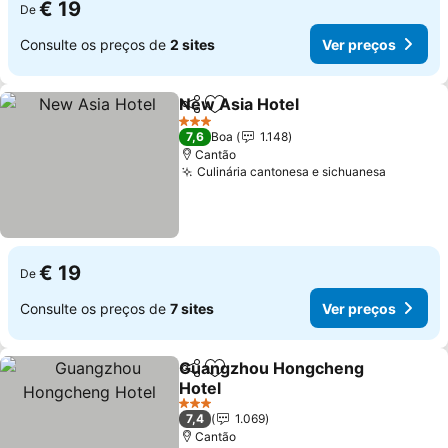
€ 19
De
Consulte os preços de
2 sites
Ver preços
New Asia Hotel
Partilhar
Adicionar aos favoritos
3 Estrelas
7,6
Boa
1.148
Cantão
Culinária cantonesa e sichuanesa
€ 19
De
Consulte os preços de
7 sites
Ver preços
Guangzhou Hongcheng
Partilhar
Adicionar aos favoritos
Hotel
3 Estrelas
7,4
1.069
Cantão