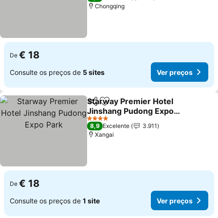
Chongqing
€ 18
De
Consulte os preços de
5 sites
Ver preços
Starway Premier Hotel
Partilhar
Adicionar aos favoritos
Jinshang Pudong Expo
Park
4 Estrelas
8,9
Excelente
3.911
Xangai
€ 18
De
Consulte os preços de
1 site
Ver preços