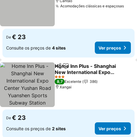
Cantão
Acomodações clássicas e espaçosas
€ 23
De
Consulte os preços de
4 sites
Ver preços
Home Inn Plus - Shanghai
Partilhar
Adicionar aos favoritos
New International Expo
Center Yushan Road
3 Estrelas
8,7
Excelente
386
Yuanshen Sports Subway
Xangai
Station
€ 23
De
Consulte os preços de
2 sites
Ver preços