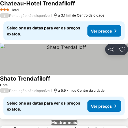
Chateau-Hotel Trendafiloff
Hotel
3 Estrelas
/
a 3.1 km de Centro da cidade
Pontuação não disponível
Selecione as datas para ver os preços
Ver preços
exatos.
Partilhar
Ad
Shato Trendafiloff
Hotel
/
a 5.9 km de Centro da cidade
Pontuação não disponível
Selecione as datas para ver os preços
Ver preços
exatos.
Mostrar mais