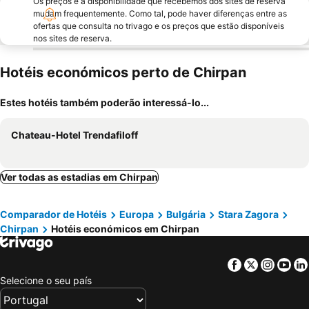
Os preços e a disponibilidade que recebemos dos sites de reserva
mudam frequentemente. Como tal, pode haver diferenças entre as
ofertas que consulta no trivago e os preços que estão disponíveis
nos sites de reserva.
Hotéis económicos perto de Chirpan
Estes hotéis também poderão interessá-lo...
Chateau-Hotel Trendafiloff
Ver todas as estadias em Chirpan
Comparador de Hotéis
Europa
Bulgária
Stara Zagora
Chirpan
Hotéis económicos em Chirpan
Facebook
Twitter
Insta
Yo
Selecione o seu país