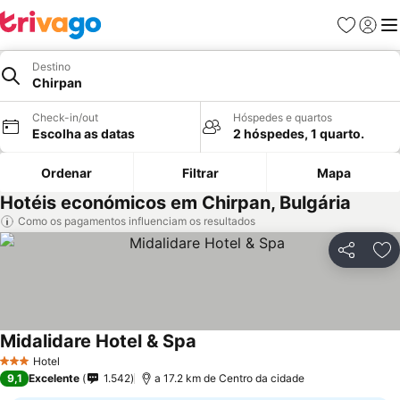
Favoritos
Iniciar
Me
Destino
Chirpan
Check-in/out
Hóspedes e quartos
Escolha as datas
2 hóspedes, 1 quarto.
Ordenar
Filtrar
Mapa
Hotéis económicos em Chirpan, Bulgária
Como os pagamentos influenciam os resultados
Partilhar
Ad
Midalidare Hotel & Spa
Hotel
3 Estrelas
9,1
Excelente
1.542
a 17.2 km de Centro da cidade