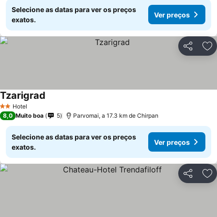
Selecione as datas para ver os preços
Ver preços
exatos.
Partilhar
Ad
Tzarigrad
Hotel
2 Estrelas
8,0
Muito boa
5
Parvomai, a 17.3 km de Chirpan
Selecione as datas para ver os preços
Ver preços
exatos.
Partilhar
Ad