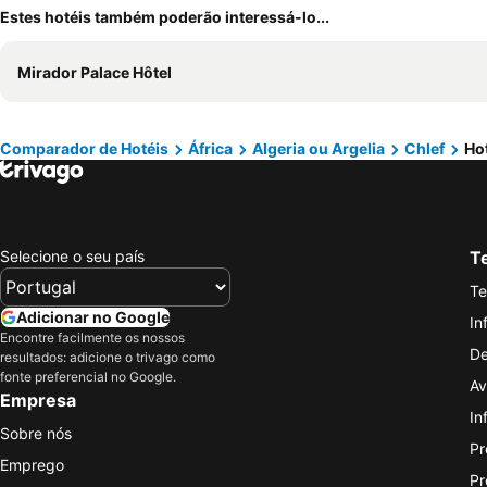
Estes hotéis também poderão interessá-lo...
Mirador Palace Hôtel
Comparador de Hotéis
África
Algeria ou Argelia
Chlef
Ho
Selecione o seu país
Te
Te
Adicionar no Google
In
Encontre facilmente os nossos
De
resultados: adicione o trivago como
fonte preferencial no Google.
Av
Empresa
In
Sobre nós
Pr
Emprego
Pr