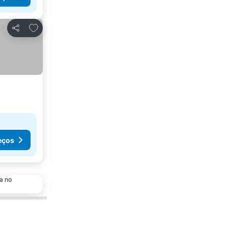
Adicionar aos favoritos
Partilhar
eços
a no