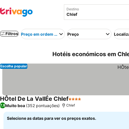
Destino
Filtros
Preço em ordem crescente
Preço
Localiz
Hotéis económicos em Chlef
Escolha popular
HÔtel De La VallÉe Chlef
4 Estrelas
Muito boa
(352 pontuações)
7,9
Chlef
Selecione as datas para ver os preços exatos.