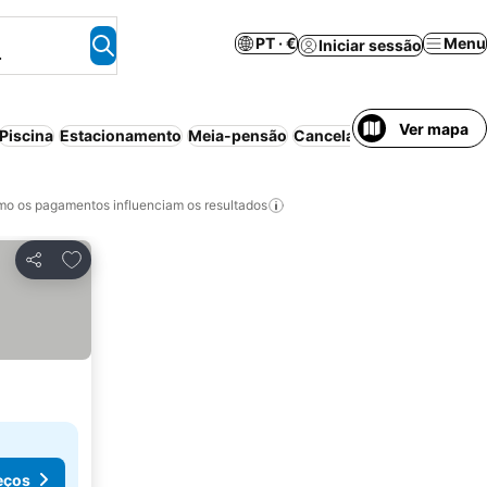
PT · €
Menu
Iniciar sessão
.
Ver mapa
Piscina
Estacionamento
Meia-pensão
Cancelamento gratuito
P
o os pagamentos influenciam os resultados
Adicionar aos favoritos
Partilhar
eços