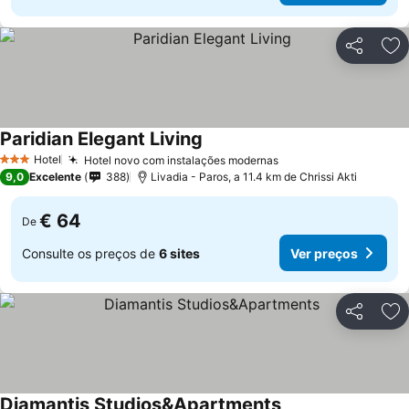
Partilhar
Ad
Paridian Elegant Living
Hotel
Hotel novo com instalações modernas
3 Estrelas
9,0
Excelente
388
Livadia - Paros, a 11.4 km de Chrissi Akti
€ 64
De
Consulte os preços de
6 sites
Ver preços
Partilhar
Ad
Diamantis Studios&Apartments