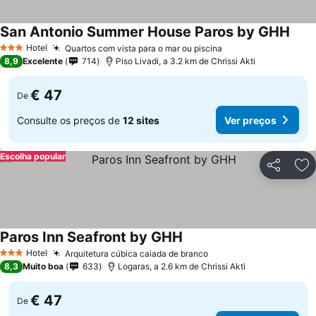
San Antonio Summer House Paros by GHH
Hotel
Quartos com vista para o mar ou piscina
3 Estrelas
8,9
Excelente
714
Piso Livadi, a 3.2 km de Chrissi Akti
€ 47
De
Consulte os preços de
12 sites
Ver preços
Escolha popular
Partilhar
Ad
Paros Inn Seafront by GHH
Hotel
Arquitetura cúbica caiada de branco
3 Estrelas
8,3
Muito boa
633
Logaras, a 2.6 km de Chrissi Akti
€ 47
De