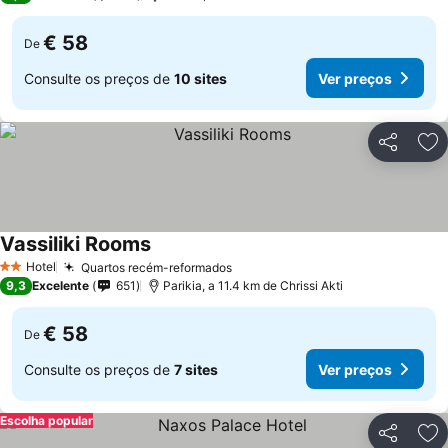
€ 58
De
Consulte os preços de
10 sites
Ver preços
Partilhar
Ad
Vassiliki Rooms
Hotel
Quartos recém-reformados
2 Estrelas
9,3
Excelente
651
Parikia, a 11.4 km de Chrissi Akti
€ 58
De
Consulte os preços de
7 sites
Ver preços
Escolha popular
Partilhar
Ad