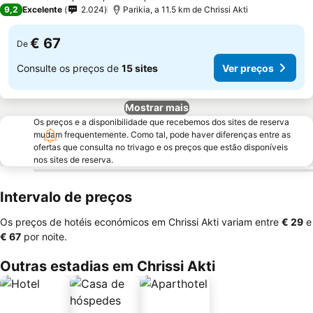
3 Estrelas
9,2
Excelente
2.024
Parikia, a 11.5 km de Chrissi Akti
€ 67
De
Consulte os preços de
15 sites
Ver preços
Mostrar mais
Os preços e a disponibilidade que recebemos dos sites de reserva
mudam frequentemente. Como tal, pode haver diferenças entre as
ofertas que consulta no trivago e os preços que estão disponíveis
nos sites de reserva.
Intervalo de preços
Os preços de hotéis económicos em Chrissi Akti variam entre
‎€ 29
e
‎€ 67
por noite.
Outras estadias em Chrissi Akti