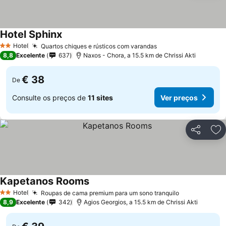
Hotel Sphinx
Hotel
Quartos chiques e rústicos com varandas
2 Estrelas
8,8
Excelente
637
Naxos - Chora, a 15.5 km de Chrissi Akti
€ 38
De
Consulte os preços de
11 sites
Ver preços
Partilhar
Ad
Kapetanos Rooms
Hotel
Roupas de cama premium para um sono tranquilo
2 Estrelas
8,9
Excelente
342
Agios Georgios, a 15.5 km de Chrissi Akti