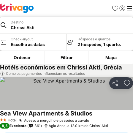
Favoritos
Iniciar
Me
Destino
Chrissi Akti
Check-in/out
Hóspedes e quartos
Escolha as datas
2 hóspedes, 1 quarto.
Ordenar
Filtrar
Mapa
Hotéis económicos em Chrissi Akti, Grécia
Como os pagamentos influenciam os resultados
Partilhar
Ad
Sea View Apartments & Studios
Hotel
Acesso a mergulho e passeios a cavalo
2 Estrelas
8,5
Excelente
361
Agia Anna, a 12.0 km de Chrissi Akti