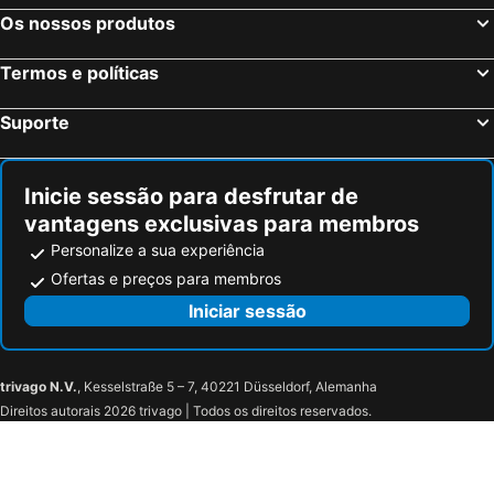
Naxos Holidays
Cavo Piso Livadi
Os nossos produtos
The Key
Fyrogenis Palace
Paridian Elegant Living
Anna Platanou Suites
Termos e políticas
Avra Pension
Aloni Hotel & Suites
Suporte
Dilion Hotel
Parian Lithos Residence
Mitos Suites
Princess Of Naxos
Inicie sessão para desfrutar de
Paros Inn Seafront by GHH
Pnoi Hotel
vantagens exclusivas para membros
Paros Palace
Panorama Sidari
Personalize a sua experiência
Hotel Kontes
Zefi Hotel & Suites
Ofertas e preços para membros
Paroscarmel studio-apartment
Ayeri Hotel
Iniciar sessão
Porto Paradiso
Amaryllis Beach Hotel
Boudari
Blue & Sea Studios Apartments
Blue Waves Suites & Apartments - To Kyma
Nissiotiko
trivago N.V.
, Kesselstraße 5 – 7, 40221 Düsseldorf, Alemanha
Direitos autorais 2026 trivago | Todos os direitos reservados.
Hotel Anezina
Sea View Hotel
Summer Senses Luxury Resort
Ragoussis House
Hotel Fisilanis
Londos Hotel