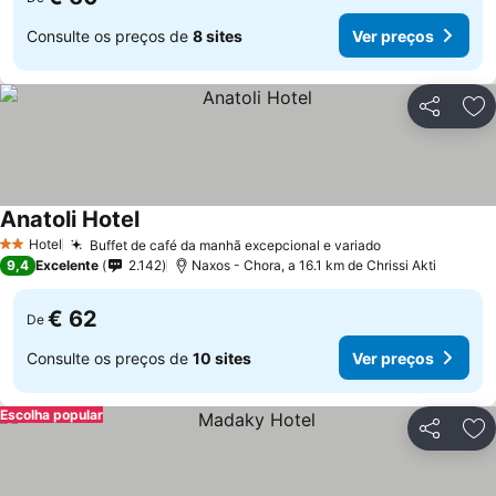
Consulte os preços de
8 sites
Ver preços
Partilhar
Ad
Anatoli Hotel
Hotel
Buffet de café da manhã excepcional e variado
2 Estrelas
9,4
Excelente
2.142
Naxos - Chora, a 16.1 km de Chrissi Akti
€ 62
De
Consulte os preços de
10 sites
Ver preços
Escolha popular
Partilhar
Ad