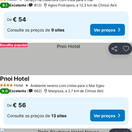
2 Estrelas
9,1
Excelente
812
Agios Prokopios, a 12.3 km de Chrissi Akti
€ 54
De
Consulte os preços de
9 sites
Ver preços
Escolha popular
Partilhar
Ad
Pnoi Hotel
Hotel
Ambiente sereno com vistas para o Mar Egeu
4 Estrelas
9,0
Excelente
662
Marpissa, a 2.7 km de Chrissi Akti
€ 56
De
Consulte os preços de
13 sites
Ver preços