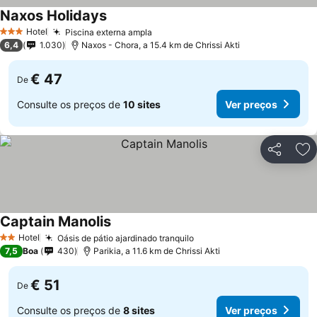
Naxos Holidays
Hotel
Piscina externa ampla
3 Estrelas
6,4
1.030
Naxos - Chora, a 15.4 km de Chrissi Akti
€ 47
De
Consulte os preços de
10 sites
Ver preços
Partilhar
Ad
Captain Manolis
Hotel
Oásis de pátio ajardinado tranquilo
2 Estrelas
7,5
Boa
430
Parikia, a 11.6 km de Chrissi Akti
€ 51
De
Consulte os preços de
8 sites
Ver preços