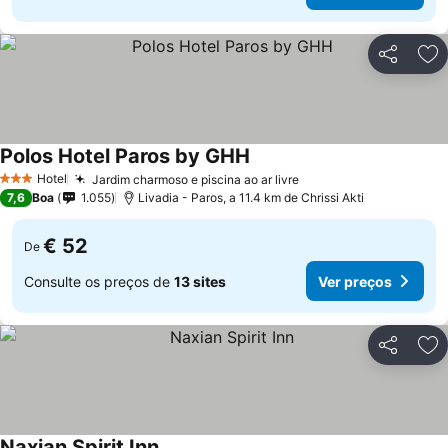
Partilhar
Ad
Polos Hotel Paros by GHH
Hotel
Jardim charmoso e piscina ao ar livre
3 Estrelas
7,6
Boa
1.055
Livadia - Paros, a 11.4 km de Chrissi Akti
€ 52
De
Consulte os preços de
13 sites
Ver preços
Partilhar
Ad
Naxian Spirit Inn