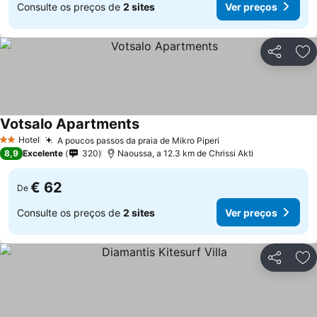
Consulte os preços de
2 sites
Ver preços
Partilhar
Ad
Votsalo Apartments
Hotel
A poucos passos da praia de Mikro Piperi
2 Estrelas
8,9
Excelente
320
Naoussa, a 12.3 km de Chrissi Akti
€ 62
De
Consulte os preços de
2 sites
Ver preços
Partilhar
Ad