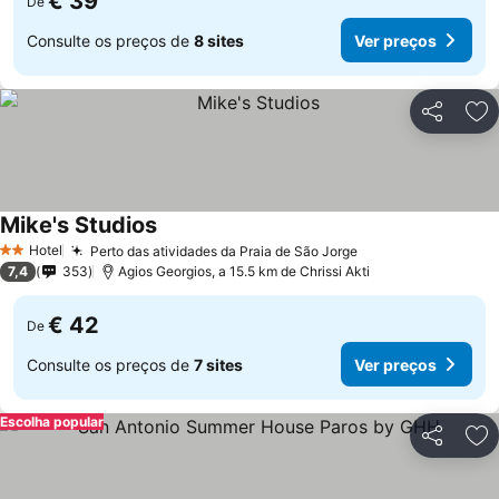
€ 39
De
Consulte os preços de
8 sites
Ver preços
Partilhar
Ad
Mike's Studios
Hotel
Perto das atividades da Praia de São Jorge
2 Estrelas
7,4
353
Agios Georgios, a 15.5 km de Chrissi Akti
€ 42
De
Consulte os preços de
7 sites
Ver preços
Escolha popular
Partilhar
Ad