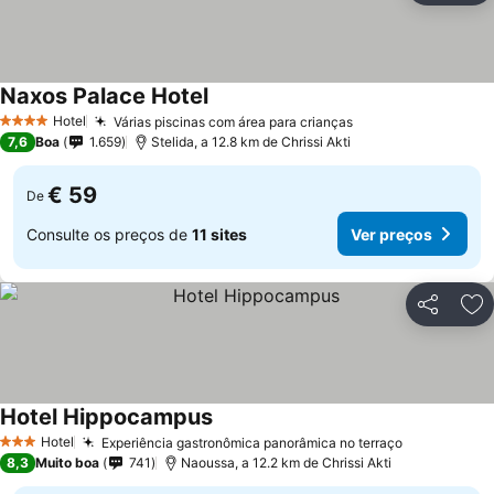
Naxos Palace Hotel
Hotel
Várias piscinas com área para crianças
4 Estrelas
7,6
Boa
1.659
Stelida, a 12.8 km de Chrissi Akti
€ 59
De
Consulte os preços de
11 sites
Ver preços
Partilhar
Ad
Hotel Hippocampus
Hotel
Experiência gastronômica panorâmica no terraço
3 Estrelas
8,3
Muito boa
741
Naoussa, a 12.2 km de Chrissi Akti