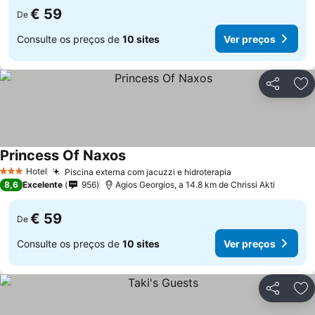
€ 59
De
Consulte os preços de
10 sites
Ver preços
Partilhar
Ad
Princess Of Naxos
Hotel
Piscina externa com jacuzzi e hidroterapia
3 Estrelas
8,6
Excelente
956
Agios Georgios, a 14.8 km de Chrissi Akti
€ 59
De
Consulte os preços de
10 sites
Ver preços
Partilhar
Ad