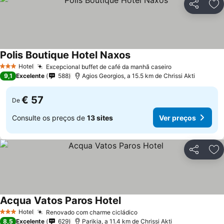
Partilhar
Ad
Polis Boutique Hotel Naxos
Hotel
Excepcional buffet de café da manhã caseiro
3 Estrelas
9,1
Excelente
588
Agios Georgios, a 15.5 km de Chrissi Akti
€ 57
De
Consulte os preços de
13 sites
Ver preços
Partilhar
Ad
Acqua Vatos Paros Hotel
Hotel
Renovado com charme cicládico
3 Estrelas
8,5
Excelente
629
Parikia, a 11.4 km de Chrissi Akti