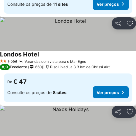
Consulte os preços de
11 sites
Ver preços
Partilhar
Ad
Londos Hotel
Hotel
Varandas com vista para o Mar Egeu
2 Estrelas
8,9
Excelente
660
Piso Livadi, a 3.3 km de Chrissi Akti
€ 47
De
Consulte os preços de
8 sites
Ver preços
Partilhar
Ad