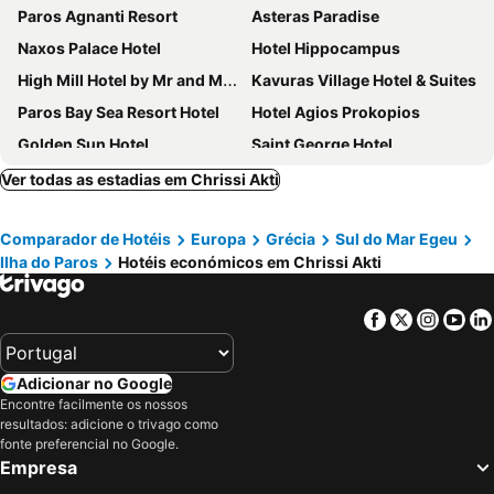
Paros Agnanti Resort
Asteras Paradise
Naxos Palace Hotel
Hotel Hippocampus
High Mill Hotel by Mr and Mrs White
Kavuras Village Hotel & Suites
Paros Bay Sea Resort Hotel
Hotel Agios Prokopios
Golden Sun Hotel
Saint George Hotel
Roses Beach Hotel
San Antonio Summer House Paros by GHH
Ver todas as estadias em Chrissi Akti
Papadakis
Argo Boutique Hotel
Comparador de Hotéis
Europa
Grécia
Sul do Mar Egeu
Narges Hotel
Eri Hotel
Ilha do Paros
Hotéis económicos em Chrissi Akti
Poseidon of Paros Hotel & Spa
Mr & Mrs White Paros
Afrodite Boutique Hotel
Dimitra Hotel
Facebook
Twitter
Insta
Yo
Aegean Palace
Plaza Beach Hotel
Polos Hotel Paros by GHH
Acqua Vatos Paros Hotel
Adicionar no Google
Summer Shades Hotel
Liana Beach Hotel & Spa
Encontre facilmente os nossos
resultados: adicione o trivago como
Naxos Magic Village
Astir Of Naxos
fonte preferencial no Google.
Naoussa Hotel Paros by Booking Kottas
Aeolis Boutique Hotel
Empresa