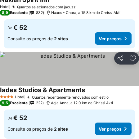
Hotel
Quartos selecionados com jacuzzi
8,9
Excelente
832
Naxos - Chora, a 15.8 km de Chrissi Akti
€ 52
De
Consulte os preços de
2 sites
Ver preços
Partilhar
Ad
Iades Studios & Apartments
Hotel
Quartos recentemente renovados com estilo
4 Estrelas
9,5
Excelente
222
Agia Anna, a 12.0 km de Chrissi Akti
€ 52
De
Consulte os preços de
2 sites
Ver preços