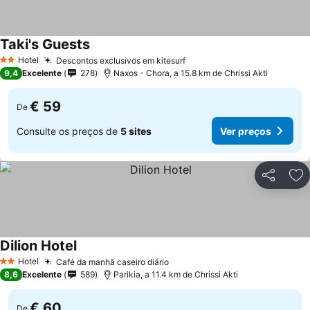
Taki's Guests
Hotel
Descontos exclusivos em kitesurf
2 Estrelas
9,4
Excelente
278
Naxos - Chora, a 15.8 km de Chrissi Akti
€ 59
De
Consulte os preços de
5 sites
Ver preços
Partilhar
Ad
Dilion Hotel
Hotel
Café da manhã caseiro diário
2 Estrelas
8,6
Excelente
589
Parikia, a 11.4 km de Chrissi Akti
€ 60
De