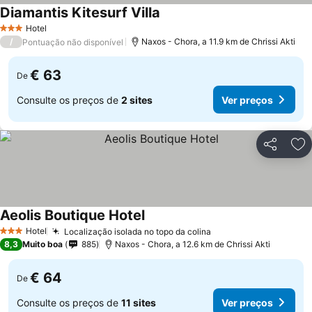
Diamantis Kitesurf Villa
Hotel
3 Estrelas
/
Naxos - Chora, a 11.9 km de Chrissi Akti
Pontuação não disponível
€ 63
De
Consulte os preços de
2 sites
Ver preços
Partilhar
Ad
Aeolis Boutique Hotel
Hotel
Localização isolada no topo da colina
3 Estrelas
8,3
Muito boa
885
Naxos - Chora, a 12.6 km de Chrissi Akti
€ 64
De
Consulte os preços de
11 sites
Ver preços