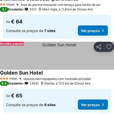
Hotel
Área de piscina relaxante com terraço para banho de sol
2 Estrelas
9,1
Excelente
337
Mikri Vigla, a 11.8 km de Chrissi Akti
€ 64
De
Consulte os preços de
7 sites
Ver preços
Escolha popular
Partilhar
Ad
Golden Sun Hotel
Hotel
Quartos bem equipados com varandas privadas
3 Estrelas
9,0
Excelente
1.453
Stelida, a 12.5 km de Chrissi Akti
€ 65
De
Consulte os preços de
6 sites
Ver preços