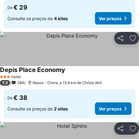
€ 29
De
Consulte os preços de
4 sites
Ver preços
Partilhar
Ad
Depis Place Economy
Hotel
3 Estrelas
7,3
284
Naxos - Chora, a 15.6 km de Chrissi Akti
€ 38
De
Consulte os preços de
2 sites
Ver preços
Partilhar
Ad