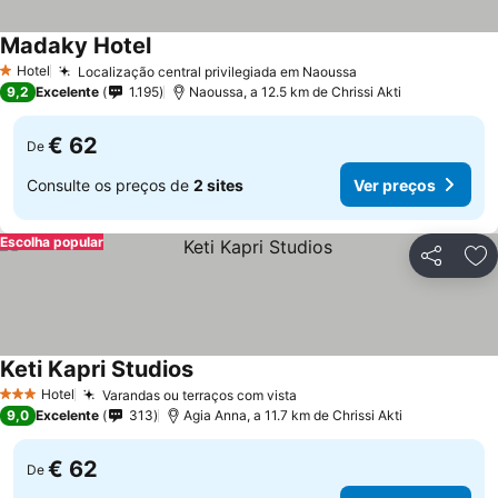
Madaky Hotel
Hotel
Localização central privilegiada em Naoussa
1 Estrelas
9,2
Excelente
1.195
Naoussa, a 12.5 km de Chrissi Akti
€ 62
De
Consulte os preços de
2 sites
Ver preços
Escolha popular
Partilhar
Ad
Keti Kapri Studios
Hotel
Varandas ou terraços com vista
3 Estrelas
9,0
Excelente
313
Agia Anna, a 11.7 km de Chrissi Akti
€ 62
De