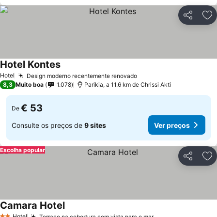
Partilhar
Ad
Hotel Kontes
Hotel
Design moderno recentemente renovado
8,3
Muito boa
1.078
Parikia, a 11.6 km de Chrissi Akti
€ 53
De
Consulte os preços de
9 sites
Ver preços
Escolha popular
Partilhar
Ad
Camara Hotel
Hotel
Terraço na cobertura com vista para o mar