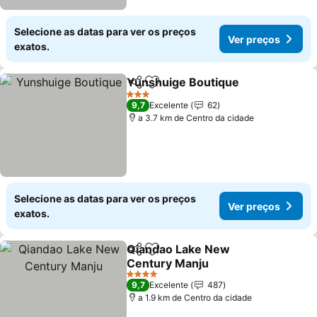
Selecione as datas para ver os preços
Ver preços
exatos.
Yunshuige Boutique
Partilhar
Adicionar aos favoritos
3 Estrelas
9,7
Excelente
62
a 3.7 km de Centro da cidade
Selecione as datas para ver os preços
Ver preços
exatos.
Qiandao Lake New
Partilhar
Adicionar aos favoritos
Century Manju
4 Estrelas
9,7
Excelente
487
a 1.9 km de Centro da cidade