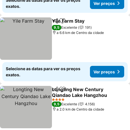
Selecione as datas para ver os preços
Ver preços
exatos.
Yile Farm Stay
Partilhar
Adicionar aos favoritos
9,5
Excelente
191
a 6.6 km de Centro da cidade
Selecione as datas para ver os preços
Ver preços
exatos.
Longting New Century
Partilhar
Adicionar aos favoritos
Qiandao Lake Hangzhou
4 Estrelas
9,5
Excelente
4.156
a 2.0 km de Centro da cidade