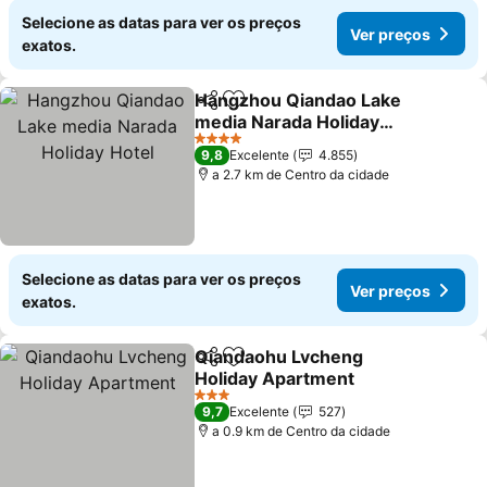
Selecione as datas para ver os preços
Ver preços
exatos.
Hangzhou Qiandao Lake
Partilhar
Adicionar aos favoritos
media Narada Holiday
Hotel
4 Estrelas
9,8
Excelente
4.855
a 2.7 km de Centro da cidade
Selecione as datas para ver os preços
Ver preços
exatos.
Qiandaohu Lvcheng
Partilhar
Adicionar aos favoritos
Holiday Apartment
3 Estrelas
9,7
Excelente
527
a 0.9 km de Centro da cidade