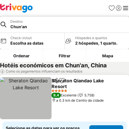
Favoritos
Iniciar
Me
Destino
Chun'an
Check-in/out
Hóspedes e quartos
Escolha as datas
2 hóspedes, 1 quarto.
Ordenar
Filtrar
Mapa
Hotéis económicos em Chun'an, China
Como os pagamentos influenciam os resultados
Sheraton Qiandao Lake
Partilhar
Adicionar aos favoritos
Resort
5 Estrelas
9,4
Excelente
5.758
a 0.3 km de Centro da cidade
Selecione as datas para ver os preços