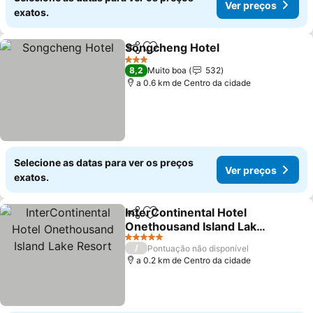
Ver preços
exatos.
Songcheng Hotel
Partilhar
Adicionar aos favoritos
3 Estrelas
8,2
Muito boa
532
a 0.6 km de Centro da cidade
Selecione as datas para ver os preços
Ver preços
exatos.
InterContinental Hotel
Partilhar
Adicionar aos favoritos
Onethousand Island Lake
Resort
5 Estrelas
/
Pontuação não disponível
a 0.2 km de Centro da cidade