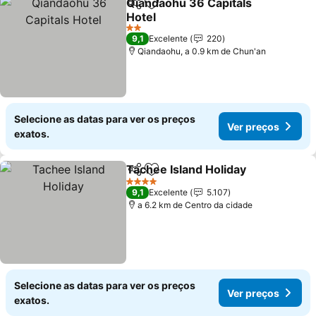
Qiandaohu 36 Capitals
Partilhar
Adicionar aos favoritos
Hotel
2 Estrelas
9,1
Excelente
220
Qiandaohu, a 0.9 km de Chun'an
Selecione as datas para ver os preços
Ver preços
exatos.
Tachee Island Holiday
Partilhar
Adicionar aos favoritos
4 Estrelas
9,1
Excelente
5.107
a 6.2 km de Centro da cidade
Selecione as datas para ver os preços
Ver preços
exatos.