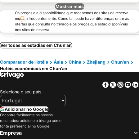
Mostrar mais
Os preços e a disponibilidade que recebemos dos sites de reserva
mudam frequentemente. Como tal, pode haver diferenças entre as
ofertas que consulta no trivago e os preços que estão disponíveis
nos sites de reserva.
Ver todas as estadias em Chun'an
Comparador de Hotéis
Ásia
China
Zhejiang
Chun'an
Hotéis económicos em Chun'an
Facebook
Twitter
Insta
Yo
Selecione o seu país
Adicionar no Google
Encontre facilmente os nossos
resultados: adicione o trivago como
fonte preferencial no Google.
Empresa