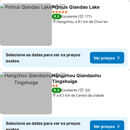
Primus Qiandao Lake
Partilhar
Adicionar aos favoritos
5 Estrelas
9,5
Excelente
171
Hangzhou, a 6.1 km de Chun'an
Selecione as datas para ver os preços
Ver preços
exatos.
Hangzhou Qiandaohu
Partilhar
Adicionar aos favoritos
Tingshuige
2 Estrelas
9,5
Excelente
52
a 6.7 km de Centro da cidade
Selecione as datas para ver os preços
Ver preços
exatos.