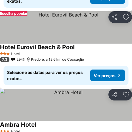
exatos.
Escolha popular
Partilhar
Ad
Hotel Eurovil Beach & Pool
Ver preços
Hotel
3 Estrelas
7,3
294
Predore, a 12.6 km de Coccaglio
Selecione as datas para ver os preços
Ver preços
exatos.
Partilhar
Ad
Ambra Hotel
Ver preços
Hotel