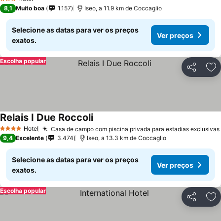
3 Estrelas
8,1
Muito boa
1.157
Iseo, a 11.9 km de Coccaglio
Selecione as datas para ver os preços
Ver preços
exatos.
Escolha popular
Partilhar
Ad
Relais I Due Roccoli
Ver preços
Hotel
Casa de campo com piscina privada para estadias exclusivas
4 Estrelas
9,4
Excelente
3.474
Iseo, a 13.3 km de Coccaglio
Selecione as datas para ver os preços
Ver preços
exatos.
Escolha popular
Partilhar
Ad