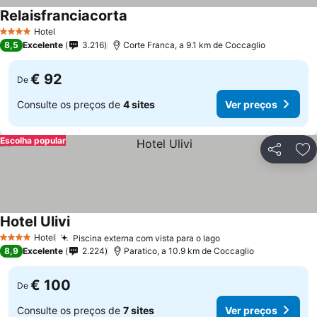
Relaisfranciacorta
Ver preços
Hotel
4 Estrelas
8,5
Excelente
3.216
Corte Franca, a 9.1 km de Coccaglio
€ 92
De
Consulte os preços de
4 sites
Ver preços
Escolha popular
Partilhar
Ad
Hotel Ulivi
Ver preços
Hotel
Piscina externa com vista para o lago
Ver preços
4 Estrelas
8,9
Excelente
2.224
Paratico, a 10.9 km de Coccaglio
€ 100
De
Consulte os preços de
7 sites
Ver preços