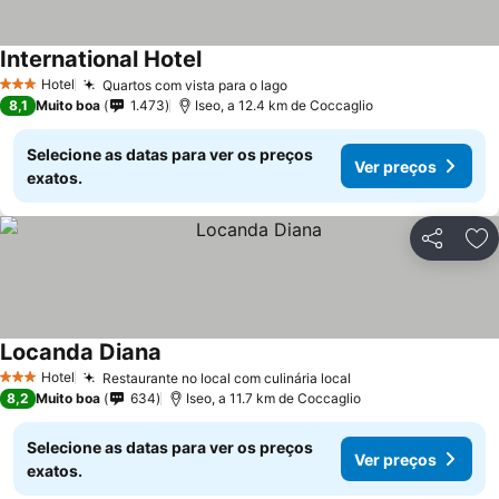
International Hotel
Ver preços
Hotel
Quartos com vista para o lago
Ver preços
3 Estrelas
8,1
Muito boa
1.473
Iseo, a 12.4 km de Coccaglio
Selecione as datas para ver os preços
Ver preços
exatos.
Partilhar
Ad
Locanda Diana
Ver preços
Hotel
Restaurante no local com culinária local
Ver preços
3 Estrelas
8,2
Muito boa
634
Iseo, a 11.7 km de Coccaglio
Selecione as datas para ver os preços
Ver preços
exatos.