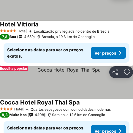
Hotel Vittoria
Ver preços
Hotel
Localização privilegiada no centro de Bréscia
Ver preço
5 Estrelas
7,8
Boa
4.689
Brescia, a 19.3 km de Coccaglio
Selecione as datas para ver os preços
Ver preços
exatos.
Escolha popular
Partilhar
Ad
Cocca Hotel Royal Thai Spa
Ver preços
Hotel
Quartos espaçosos com comodidades modernas
Ver preço
4 Estrelas
8,3
Muito boa
4.108
Sarnico, a 12.6 km de Coccaglio
Selecione as datas para ver os preços
Ver preços