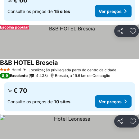
€ 66
De
Consulte os preços de
15 sites
Ver preços
Escolha popular
Partilhar
Ad
B&B HOTEL Brescia
Ver preços
Hotel
Localização privilegiada perto do centro da cidade
Ver preço
3 Estrelas
8,9
Excelente
4.438
Brescia, a 19.6 km de Coccaglio
€ 70
De
Consulte os preços de
10 sites
Ver preços
Partilhar
Ad