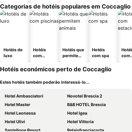
Categorias de hotéis populares em Coccaglio
Hotéis de
Hotéis
Hotéis que
Hotéis
Hoté
luxo
com
permitem
com spa
com
piscinas
animais
esta
ment
Hotéis económicos perto de Coccaglio
Estes hotéis também poderão interessá-lo...
Hotel Ambasciatori
Novotel Brescia 2
Hotel Master
B&B HOTEL Brescia
Hotel Leonessa
Hotel Igea
Hotel Ulivi
Hotel Vittoria
Santellone Resort
Relaisfranciacorta