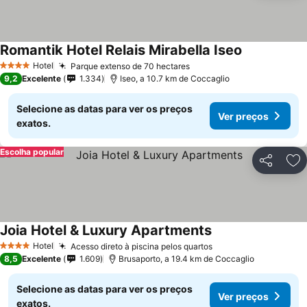
Romantik Hotel Relais Mirabella Iseo
Ver preços
Hotel
Parque extenso de 70 hectares
Ver preços
4 Estrelas
9,2
Excelente
1.334
Iseo, a 10.7 km de Coccaglio
Selecione as datas para ver os preços
Ver preços
exatos.
Escolha popular
Partilhar
Ad
Joia Hotel & Luxury Apartments
Ver preços
Hotel
Acesso direto à piscina pelos quartos
Ver preços
4 Estrelas
8,5
Excelente
1.609
Brusaporto, a 19.4 km de Coccaglio
Selecione as datas para ver os preços
Ver preços
exatos.