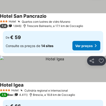
Hotel San Pancrazio
Ver preços
Hotel
Quartos com lustres de vidro Murano
Ver preços
3 Estrelas
7,4
1.846
Trescore Balneario, a 17.1 km de Coccaglio
€ 59
De
Consulte os preços de
14 sites
Ver preços
Partilhar
Ad
Hotel Igea
Ver preços
Hotel
Culinária regional e internacional
Ver preços
4 Estrelas
7,5
Boa
4.411
Brescia, a 18.8 km de Coccaglio