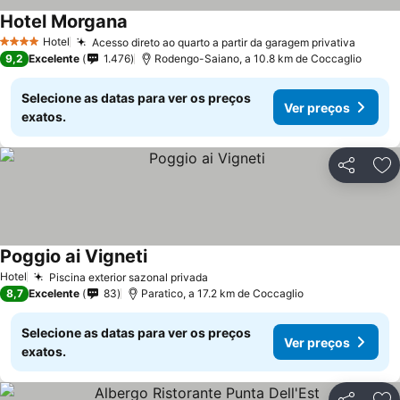
Hotel Morgana
Ver preços
Hotel
Acesso direto ao quarto a partir da garagem privativa
Ver pr
4 Estrelas
9,2
Excelente
1.476
Rodengo-Saiano, a 10.8 km de Coccaglio
Selecione as datas para ver os preços
Ver preços
exatos.
Partilhar
Ad
Poggio ai Vigneti
Ver preços
Hotel
Piscina exterior sazonal privada
Ver preços
8,7
Excelente
83
Paratico, a 17.2 km de Coccaglio
Selecione as datas para ver os preços
Ver preços
exatos.