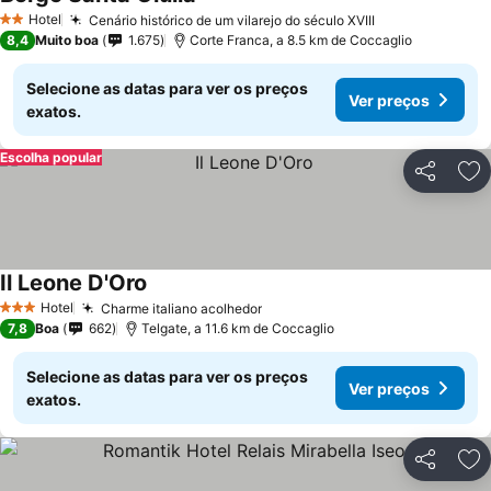
Ver preços
Hotel
Cenário histórico de um vilarejo do século XVIII
Ver preços
2 Estrelas
8,4
Muito boa
1.675
Corte Franca, a 8.5 km de Coccaglio
Selecione as datas para ver os preços
Ver preços
exatos.
Escolha popular
Partilhar
Ad
Il Leone D'Oro
Ver preços
Hotel
Charme italiano acolhedor
Ver preços
3 Estrelas
7,8
Boa
662
Telgate, a 11.6 km de Coccaglio
Selecione as datas para ver os preços
Ver preços
exatos.
Partilhar
Ad