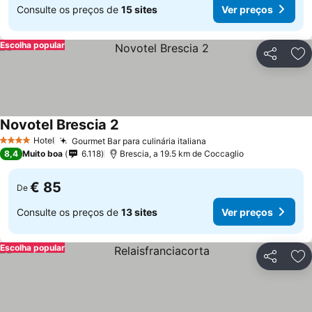
Consulte os preços de
15 sites
Ver preços
Escolha popular
Partilhar
Ad
Novotel Brescia 2
Ver preços
Hotel
Gourmet Bar para culinária italiana
Ver preços
4 Estrelas
8,4
Muito boa
6.118
Brescia, a 19.5 km de Coccaglio
€ 85
De
Consulte os preços de
13 sites
Ver preços
Escolha popular
Partilhar
Ad