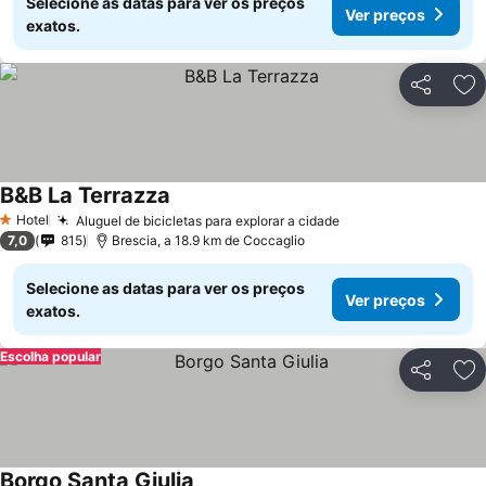
Selecione as datas para ver os preços
Ver preços
exatos.
Partilhar
Ad
B&B La Terrazza
Ver preços
Hotel
Aluguel de bicicletas para explorar a cidade
Ver preços
1 Estrelas
7,0
815
Brescia, a 18.9 km de Coccaglio
Selecione as datas para ver os preços
Ver preços
exatos.
Escolha popular
Partilhar
Ad
Borgo Santa Giulia