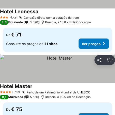
Hotel Leonessa
Ver preços
Hotel
Conexão direta com a estação de trem
Ver preços
3 Estrelas
8,6
Excelente
3.590
Brescia, a 18.8 km de Coccaglio
€ 71
De
Consulte os preços de
11 sites
Ver preços
Partilhar
Ad
Hotel Master
Ver preços
Hotel
Perto de um Patrimônio Mundial da UNESCO
Ver preços
4 Estrelas
8,1
Muito boa
5.556
Brescia, a 19.5 km de Coccaglio
€ 75
De