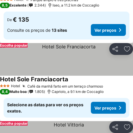
Ver preços
4 Estrelas
8,5
Excelente
2.344
Iseo, a 11.2 km de Coccaglio
€ 135
De
Consulte os preços de
13 sites
Ver preços
Escolha popular
Partilhar
Ad
Hotel Sole Franciacorta
Ver preços
Hotel
Café da manhã farto em um terraço charmoso
Ver preços
3 Estrelas
8,4
Muito boa
1.805
Capriolo, a 9.1 km de Coccaglio
Selecione as datas para ver os preços
Ver preços
exatos.
Escolha popular
Partilhar
Ad