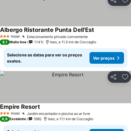
Partilhar
Ad
Albergo Ristorante Punta Dell'Est
Ver preços
Hotel
Estacionamento privado conveniente
Ver preços
3 Estrelas
8,1
Muito boa
1.141
Iseo, a 11.3 km de Coccaglio
Selecione as datas para ver os preços
Ver preços
exatos.
Partilhar
Ad
Empire Resort
Ver preços
Hotel
Jardim encantador e piscina ao ar livre
Ver preços
3 Estrelas
8,6
Excelente
596
Iseo, a 11.1 km de Coccaglio