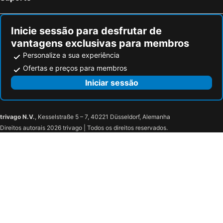
Ambra Hotel
Hotel Eurovil Beach & Pool
Hotel Antica Fonte
Hotel San Pancrazio
Inicie sessão para desfrutar de
Foresteria La Ceriola
Vela di Soleville camere con e senza vista lago con ristorante & pizzeria
vantagens exclusivas para membros
Il Leoncino
Albergo La Svolta
Personalize a sua experiência
Villa Kinzica
Trento
Ofertas e preços para membros
Iniciar sessão
trivago N.V.
, Kesselstraße 5 – 7, 40221 Düsseldorf, Alemanha
Direitos autorais 2026 trivago | Todos os direitos reservados.