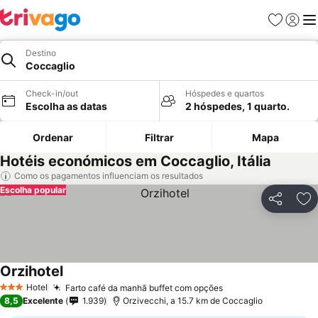
Favoritos
Iniciar
Me
Destino
Coccaglio
Check-in/out
Hóspedes e quartos
Escolha as datas
2 hóspedes, 1 quarto.
Ordenar
Filtrar
Mapa
Hotéis económicos em Coccaglio, Itália
Como os pagamentos influenciam os resultados
Escolha popular
Partilhar
Ad
Orzihotel
Ver preços
Hotel
Farto café da manhã buffet com opções
Ver preços
3 Estrelas
8,5
Excelente
1.939
Orzivecchi, a 15.7 km de Coccaglio