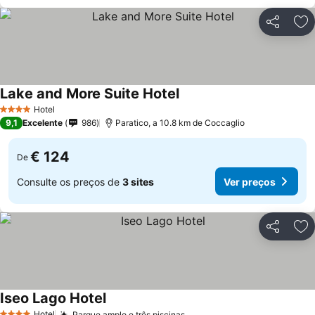
Partilhar
Ad
Lake and More Suite Hotel
Ver preços
Hotel
4 Estrelas
9,1
Excelente
986
Paratico, a 10.8 km de Coccaglio
€ 124
De
Consulte os preços de
3 sites
Ver preços
Partilhar
Ad
Iseo Lago Hotel
Ver preços
Hotel
Parque amplo e três piscinas