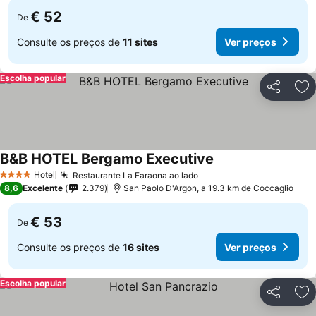
€ 52
De
Consulte os preços de
11 sites
Ver preços
Escolha popular
Partilhar
Ad
B&B HOTEL Bergamo Executive
Ver preços
Hotel
Restaurante La Faraona ao lado
Ver preços
4 Estrelas
8,6
Excelente
2.379
San Paolo D'Argon, a 19.3 km de Coccaglio
€ 53
De
Consulte os preços de
16 sites
Ver preços
Escolha popular
Partilhar
Ad