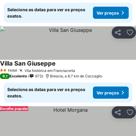
Selecione as datas para ver os preços
Ver preços
exatos.
Partilhar
Ad
Villa San Giuseppe
Ver preços
Hotel
Vila histórica em Franciacorta
Ver preços
2 Estrelas
9,1
Excelente
673
Brescia, a 8.7 km de Coccaglio
Selecione as datas para ver os preços
Ver preços
exatos.
Escolha popular
Partilhar
Ad