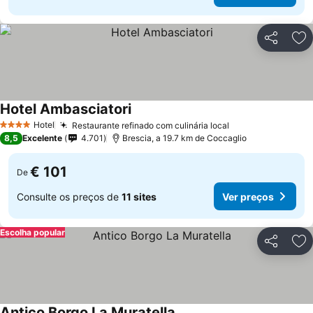
Partilhar
Ad
Hotel Ambasciatori
Ver preços
Hotel
Restaurante refinado com culinária local
Ver preços
4 Estrelas
8,5
Excelente
4.701
Brescia, a 19.7 km de Coccaglio
€ 101
De
Consulte os preços de
11 sites
Ver preços
Escolha popular
Partilhar
Ad
Antico Borgo La Muratella