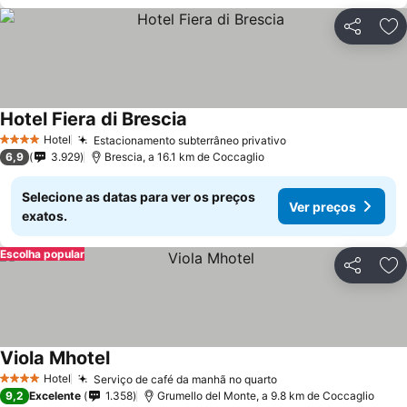
Partilhar
Ad
Hotel Fiera di Brescia
Ver preços
Hotel
Estacionamento subterrâneo privativo
Ver preços
4 Estrelas
6,9
3.929
Brescia, a 16.1 km de Coccaglio
Selecione as datas para ver os preços
Ver preços
exatos.
Escolha popular
Partilhar
Ad
Viola Mhotel
Ver preços
Hotel
Serviço de café da manhã no quarto
Ver preços
4 Estrelas
9,2
Excelente
1.358
Grumello del Monte, a 9.8 km de Coccaglio