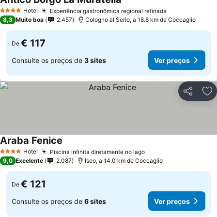
Ver preços
Hotel
Experiência gastronômica regional refinada
Ver preços
4 Estrelas
8,3
Muito boa
2.457
Cologno al Serio, a 18.8 km de Coccaglio
€ 117
De
Consulte os preços de
3 sites
Ver preços
Partilhar
Ad
Araba Fenice
Ver preços
Hotel
Piscina infinita diretamente no lago
Ver preços
4 Estrelas
9,0
Excelente
2.087
Iseo, a 14.0 km de Coccaglio
€ 121
De
Consulte os preços de
6 sites
Ver preços